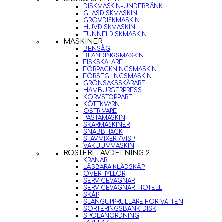
DISKMASKIN-UNDERBÄNK
GLASDISKMASKIN
GROVDISKMASKIN
HUVDISKMASKIN
TUNNELDISKMASKIN
MASKINER
BENSÅG
BLANDINGSMASKIN
FISKSKALARE
FÖRPACKNINGSMASKIN
FÖRSEGLINGSMASKIN
GRÖNSAKSSKÄRARE
HAMBURGERPRESS
KORVSTOPPARE
KÖTTKVARN
OSTRIVARE
PASTAMASKIN
SKÄRMASKINER
SNABBHACK
STAVMIXER /VISP
VAKUUMMASKIN
ROSTFRI - AVDELNING 2
KRANAR
LÅSBARA KLÄDSKÅP
ÖVERHYLLOR
SERVICEVAGNAR
SERVICEVAGNAR-HOTELL
SKÅP
SLANGUPPRULLARE FÖR VATTEN
SORTERINGSBÄNK-DISK
SPOLANORDNING