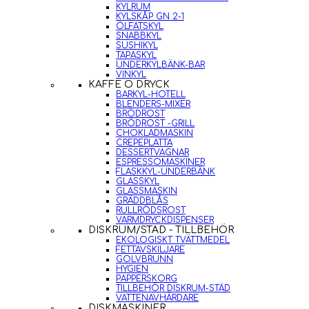
KYLRUM
KYLSKÅP GN 2-1
ÖLFATSKYL
SNABBKYL
SUSHIKYL
TAPASKYL
UNDERKYLBÄNK-BAR
VINKYL
KAFFE O DRYCK
BARKYL-HOTELL
BLENDERS-MIXER
BRÖDROST
BRÖDROST -GRILL
CHOKLADMASKIN
CREPEPLATTA
DESSERTVAGNAR
ESPRESSOMASKINER
FLASKKYL-UNDERBÄNK
GLASSKYL
GLASSMASKIN
GRÄDDBLÅS
RULLRÖDSROST
VARMDRYCKDISPENSER
DISKRUM/STÄD - TILLBEHÖR
EKOLOGISKT TVÄTTMEDEL
FETTAVSKILJARE
GOLVBRUNN
HYGIEN
PAPPERSKORG
TILLBEHÖR DISKRUM-STÄD
VATTENAVHÄRDARE
DISKMASKINER