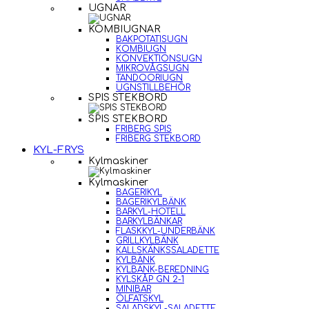
UGNAR
KOMBIUGNAR
BAKPOTATISUGN
KOMBIUGN
KONVEKTIONSUGN
MIKROVÅGSUGN
TANDOORIUGN
UGNSTILLBEHÖR
SPIS STEKBORD
SPIS STEKBORD
FRIBERG SPIS
FRIBERG STEKBORD
KYL-FRYS
Kylmaskiner
Kylmaskiner
BAGERIKYL
BAGERIKYLBÄNK
BARKYL-HOTELL
BARKYLBÄNKAR
FLASKKYL-UNDERBÄNK
GRILLKYLBÄNK
KALLSKÄNKSSALADETTE
KYLBÄNK
KYLBÄNK-BEREDNING
KYLSKÅP GN 2-1
MINIBAR
ÖLFATSKYL
SALADSKYL-SALADETTE