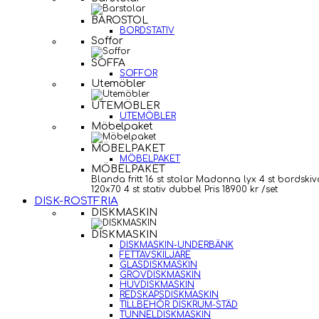
BAROSTOL
BORDSTATIV
Soffor
SOFFA
SOFFOR
Utemöbler
UTEMÖBLER
UTEMÖBLER
Möbelpaket
MÖBELPAKET
MÖBELPAKET
MÖBELPAKET
Blanda fritt 16 st stolar Madonna lyx 4 st bordskiv
120x70 4 st stativ dubbel Pris 18900 kr /set
DISK-ROSTFRIA
DISKMASKIN
DISKMASKIN
DISKMASKIN-UNDERBÄNK
FETTAVSKILJARE
GLASDISKMASKIN
GROVDISKMASKIN
HUVDISKMASKIN
REDSKAPSDISKMASKIN
TILLBEHÖR DISKRUM-STÄD
TUNNELDISKMASKIN