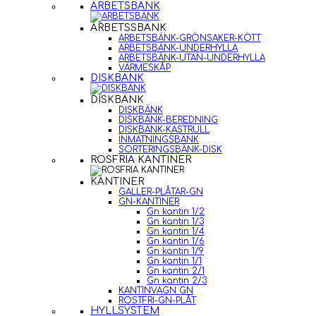
ARBETSBÄNK
ARBETSSBÄNK
ARBETSBÄNK-GRÖNSAKER-KÖTT
ARBETSBÄNK-UNDERHYLLA
ARBETSBÄNK-UTAN-UNDERHYLLA
VÄRMESKÅP
DISKBÄNK
DISKBÄNK
DISKBÄNK
DISKBÄNK-BEREDNING
DISKBÄNK-KASTRULL
INMATNINGSBÄNK
SORTERINGSBÄNK-DISK
ROSFRIA KANTINER
KANTINER
GALLER-PLÅTAR-GN
GN-KANTINER
Gn kantin 1/2
Gn kantin 1/3
Gn kantin 1/4
Gn kantin 1/6
Gn kantin 1/9
Gn kantin 1/1
Gn kantin 2/1
Gn kantin 2/3
KANTINVAGN GN
ROSTFRI-GN-PLÅT
HYLLSYSTEM