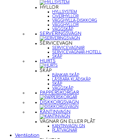
HYLLOR
HYLLSYSTEM
ÖVERHYLLOR
VÄGGHYLLA-DISKKORG
VÄGGHYLLOR
VÄGGSKÅP
SERVERINGSVAGN
SERVICEVAGN
SERVICEVAGNAR
SERVICEVAGNAR-HOTELL
SKÅP
HURTS
SKÅP
BÄNKAR-SKÅP
LÅSBARA KLÄDSKÅP
SKÅP
VÄGGSKÅP
PAPPERSKORGAR
DISKKORGSVAGN
KANTINVAGN
VAGNAR GN ELLER PLÅT
KANTINVAGN GN
PLÅTVAGNAR
Ventilation