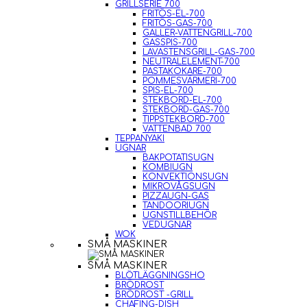
GRILLSERIE 700
FRITÖS-EL-700
FRITÖS-GAS-700
GALLER-VATTENGRILL-700
GASSPIS-700
LAVASTENSGRILL-GAS-700
NEUTRALELEMENT-700
PASTAKOKARE-700
POMMESVÄRMERI-700
SPIS-EL-700
STEKBORD-EL-700
STEKBORD-GAS-700
TIPPSTEKBORD-700
VATTENBAD 700
TEPPANYAKI
UGNAR
BAKPOTATISUGN
KOMBIUGN
KONVEKTIONSUGN
MIKROVÅGSUGN
PIZZAUGN-GAS
TANDOORIUGN
UGNSTILLBEHÖR
VEDUGNAR
WOK
SMÅ MASKINER
SMÅ MASKINER
BLÖTLÄGGNINGSHO
BRÖDROST
BRÖDROST -GRILL
CHAFING-DISH