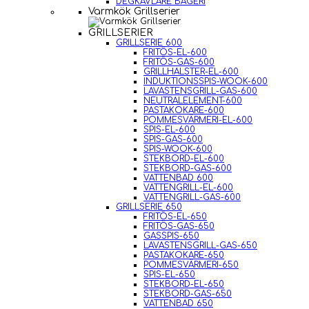
DEGKAVLARE BAGERI
Varmkök Grillserier
GRILLSERIER
GRILLSERIE 600
FRITÖS-EL-600
FRITÖS-GAS-600
GRILLHALSTER-EL-600
INDUKTIONSSPIS-WOOK-600
LAVASTENSGRILL-GAS-600
NEUTRALELEMENT-600
PASTAKOKARE-600
POMMESVÄRMERI-EL-600
SPIS-EL-600
SPIS-GAS-600
SPIS-WOOK-600
STEKBORD-EL-600
STEKBORD-GAS-600
VATTENBAD 600
VATTENGRILL-EL-600
VATTENGRILL-GAS-600
GRILLSERIE 650
FRITÖS-EL-650
FRITÖS-GAS-650
GASSPIS-650
LAVASTENSGRILL-GAS-650
PASTAKOKARE-650
POMMESVÄRMERI-650
SPIS-EL-650
STEKBORD-EL-650
STEKBORD-GAS-650
VATTENBAD 650