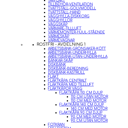
TAKFLÄKT
TILLBEHÖR-VENTILATION
TVÄTTSTÄLL-GOLVMODELL
TVÄTTSTÄLL-HAND
VÄGGHYLLA-DISKKORG
VÄGGHYLLOR
VÄGGSKÅP
VÄRMARE-TILLLUFT
VÄRMEMONTER-HJUL-STÅENDE
VÄRMESKÅP
VÄRMEVAGNAR
ROSTFRI - AVDELNING 1
ARBETSBÄNK-GRÖNSAKER-KÖTT
ARBETSBÄNK-UNDERHYLLA
ARBETSBÄNK-UTAN-UNDERHYLLA
BÄNKAR-SKÅP
DISKBÄNK
DISKBÄNK-BEREDNING
DISKBÄNK-KASTRULL
FLÄKT
FLÄKTKÅPA CENTRALT
FLÄKTKÅPA MED TILLLUFT
FLÄKTKÅPOR VÄGG
FLÄKTKÅPA 110 CM DJUP
110 CM UTAN MOTOR
110 CM MED MOTOR
FLÄKTKÅPA 140 CM DJUP
140 CM MED MOTOR
FLÄKTKÅPA 90 CM DJUP
90 CM MED MOTOR
90 CM UTAN MOTOR
FOTKRAN