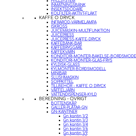
HYLLSYSTEM
INMATNINGSBÄNK
INSEKTSDÖDARE
KOLFILTER-AKTIVT-FLÄKT
KAFFE O DRYCK
INFRARÖD-VÄRMELAMPA
ISKROSS
JUICEMASKIN-MULTIFUNKTION
JUICEPRESS
JUICEPRESS-KAFFE-DRYCK
KAFFEBÄNK-BAR
KAFFEBRYGGARE
KAFFEKVARN
KONDITORI-MONTER-BAKELSE-BORDSMODE
KONDITORI-MONTER-GLAS-FRYS
KYLDISK-GLASS
KYLMONTER-BORDSMODELL
MINIBAR
SLUSHMASKIN
SOPPKITTEL
TILLBEHÖR - KAFFE O DRYCK
VÅFFELJÄRN
VATTENDISPENSER-KYLD
BEREDNING - ÖVRIGT
BOTTENSKÅP
GALLER-PLÅTAR-GN
GN-KANTINER
Gn kantin 1/2
Gn kantin 1/3
Gn kantin 1/4
Gn kantin 1/6
Gn kantin 1/9