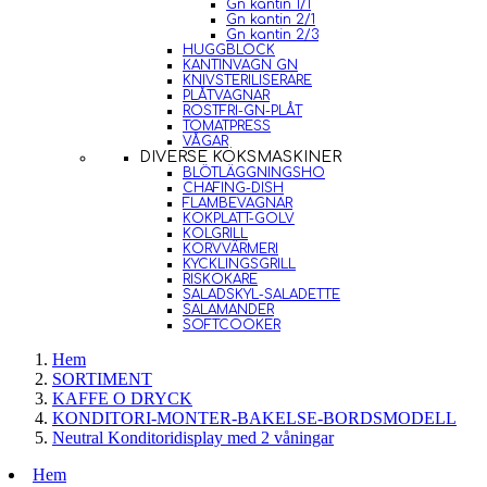
Gn kantin 1/1
Gn kantin 2/1
Gn kantin 2/3
HUGGBLOCK
KANTINVAGN GN
KNIVSTERILISERARE
PLÅTVAGNAR
ROSTFRI-GN-PLÅT
TOMATPRESS
VÅGAR
DIVERSE KÖKSMASKINER
BLÖTLÄGGNINGSHO
CHAFING-DISH
FLAMBEVAGNAR
KOKPLATT-GOLV
KOLGRILL
KORVVÄRMERI
KYCKLINGSGRILL
RISKOKARE
SALADSKYL-SALADETTE
SALAMANDER
SOFTCOOKER
Hem
SORTIMENT
KAFFE O DRYCK
KONDITORI-MONTER-BAKELSE-BORDSMODELL
Neutral Konditoridisplay med 2 våningar
Hem