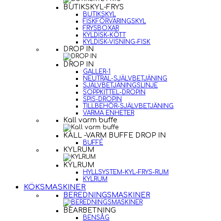
BUTIKSKYL-FRYS
BUTIKSKYL
FISKFÖRVARINGSKYL
FRYSBOXAR
KYLDISK-KÖTT
KYLDISK-VISNING-FISK
DROP IN
DROP IN
GALLER-1
NEUTRAL-SJÄLVBETJÄNING
SJÄLVBETJÄNINGSLINJE
SOPPKITTEL-DROPIN
SPIS-DROPIN
TILLBEHÖR-SJÄLVBETJÄNING
VARMA ENHETER
Kall varm buffe
KALL -VARM BUFFE DROP IN
BUFFÉ
KYLRUM
KYLRUM
HYLLSYSTEM-KYL-FRYS-RUM
KYLRUM
KÖKSMASKINER
BEREDNINGSMASKINER
BEARBETNING
BENSÅG