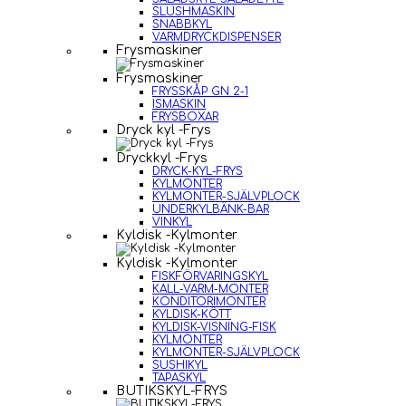
SLUSHMASKIN
SNABBKYL
VARMDRYCKDISPENSER
Frysmaskiner
Frysmaskiner
FRYSSKÅP GN 2-1
ISMASKIN
FRYSBOXAR
Dryck kyl -Frys
Dryckkyl -Frys
DRYCK-KYL-FRYS
KYLMONTER
KYLMONTER-SJÄLVPLOCK
UNDERKYLBÄNK-BAR
VINKYL
Kyldisk -Kylmonter
Kyldisk -Kylmonter
FISKFÖRVARINGSKYL
KALL-VARM-MONTER
KONDITORIMONTER
KYLDISK-KÖTT
KYLDISK-VISNING-FISK
KYLMONTER
KYLMONTER-SJÄLVPLOCK
SUSHIKYL
TAPASKYL
BUTIKSKYL-FRYS