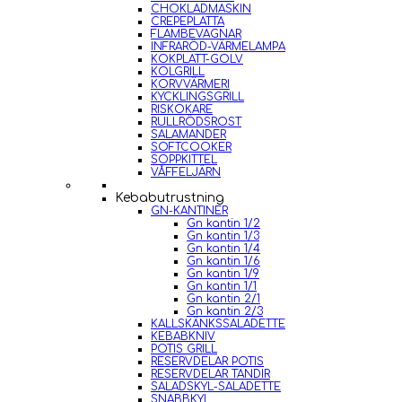
CHOKLADMASKIN
CREPEPLATTA
FLAMBEVAGNAR
INFRARÖD-VÄRMELAMPA
KOKPLATT-GOLV
KOLGRILL
KORVVÄRMERI
KYCKLINGSGRILL
RISKOKARE
RULLRÖDSROST
SALAMANDER
SOFTCOOKER
SOPPKITTEL
VÅFFELJÄRN
Kebabutrustning
GN-KANTINER
Gn kantin 1/2
Gn kantin 1/3
Gn kantin 1/4
Gn kantin 1/6
Gn kantin 1/9
Gn kantin 1/1
Gn kantin 2/1
Gn kantin 2/3
KALLSKÄNKSSALADETTE
KEBABKNIV
POTIS GRILL
RESERVDELAR POTIS
RESERVDELAR TANDIR
SALADSKYL-SALADETTE
SNABBKYL