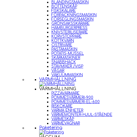
BLANDINGSMASKIN
BOTTENSKÅP
FISKSKALARE
FÖRPACKNINGSMASKIN
FÖRSEGLINGSMASKIN
GRÖNSAKSSKÄRARE
HAMBURGERPRESS
KNIVSTERILISERARE
KORVSTOPPARE
KÖTTKVARN
OSTRIVARE
PASTAMASKIN
POTATIS-MUSSEL
SKÄRMASKINER
SNABBHACK
STAVMIXER /VISP
VÅGAR
VAKUUMMASKIN
VARMHÅLLNING
VARMHÅLLNING
PIZZAVÄRMARE
POMMESVÄRMERI-900
POMMESVÄRMERI-EL-600
RISKOKARE
VARMA ENHETER
VÄRMEMONTER-HJUL-STÅENDE
VÄRMESKÅP
VÄRMEVAGNAR
Paketering