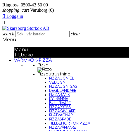
Ring oss:
0500-43 50 00
shopping_cart
Varukorg
(0)

Logga in

search
clear
Menu
Menu
Tillbaka
VARMKÖK-PIZZA
Pizza
Pizzautrustning
PIZZAUGN EL
VEDUGN
PIZZAUGN GAS
DEGBLANDARE
PIZZABÄNK
KYLRÄNNA
BULLRIVARE
PIZZAPRESS
PIZZAKAVLARE
PLÅTVAGNAR
PIZZASPADE
TILLBEHÖR FÖR PIZZA
PIZZAVÄRMARE