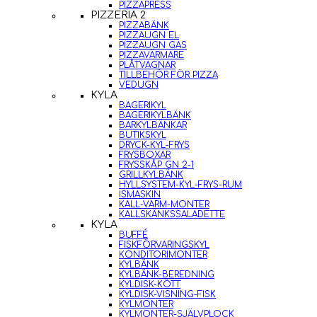
PIZZAPRESS
PIZZERIA 2
PIZZABÄNK
PIZZAUGN EL
PIZZAUGN GAS
PIZZAVÄRMARE
PLÅTVAGNAR
TILLBEHÖR FÖR PIZZA
VEDUGN
KYLA
BAGERIKYL
BAGERIKYLBÄNK
BARKYLBÄNKAR
BUTIKSKYL
DRYCK-KYL-FRYS
FRYSBOXAR
FRYSSKÅP GN 2-1
GRILLKYLBÄNK
HYLLSYSTEM-KYL-FRYS-RUM
ISMASKIN
KALL-VARM-MONTER
KALLSKÄNKSSALADETTE
KYLA
BUFFÉ
FISKFÖRVARINGSKYL
KONDITORIMONTER
KYLBÄNK
KYLBÄNK-BEREDNING
KYLDISK-KÖTT
KYLDISK-VISNING-FISK
KYLMONTER
KYLMONTER-SJÄLVPLOCK