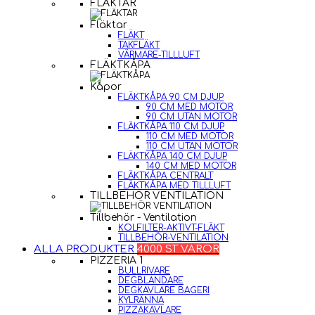
FLÄKTAR
Fläktar
FLÄKT
TAKFLÄKT
VÄRMARE-TILLLUFT
FLÄKTKÅPA
Kåpor
FLÄKTKÅPA 90 CM DJUP
90 CM MED MOTOR
90 CM UTAN MOTOR
FLÄKTKÅPA 110 CM DJUP
110 CM MED MOTOR
110 CM UTAN MOTOR
FLÄKTKÅPA 140 CM DJUP
140 CM MED MOTOR
FLÄKTKÅPA CENTRALT
FLÄKTKÅPA MED TILLLUFT
TILLBEHÖR VENTILATION
Tillbehör - Ventilation
KOLFILTER-AKTIVT-FLÄKT
TILLBEHÖR-VENTILATION
ALLA PRODUKTER
4000 ST VAROR
PIZZERIA 1
BULLRIVARE
DEGBLANDARE
DEGKAVLARE BAGERI
KYLRÄNNA
PIZZAKAVLARE