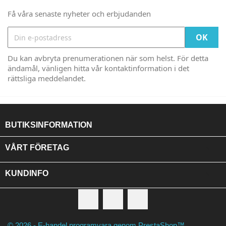
Få våra senaste nyheter och erbjudanden
Du kan avbryta prenumerationen när som helst. För detta
ändamål, vänligen hitta vår kontaktinformation i det
rättsliga meddelandet.
BUTIKSINFORMATION

VÅRT FÖRETAG

KUNDINFO
Facebook
RSS
Instagram
© 2026 - E-handel programvara genom PrestaShop™