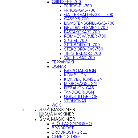
GRILLSERIE 700
FRITÖS-EL-700
FRITÖS-GAS-700
GALLER-VATTENGRILL-700
GASSPIS-700
LAVASTENSGRILL-GAS-700
NEUTRALELEMENT-700
PASTAKOKARE-700
POMMESVÄRMERI-700
SPIS-EL-700
STEKBORD-EL-700
STEKBORD-GAS-700
TIPPSTEKBORD-700
VATTENBAD 700
TEPPANYAKI
UGNAR
BAKPOTATISUGN
KOMBIUGN
KONVEKTIONSUGN
MIKROVÅGSUGN
PIZZAUGN-GAS
TANDOORIUGN
UGNSTILLBEHÖR
VEDUGNAR
WOK
SMÅ MASKINER
SMÅ MASKINER
BLÖTLÄGGNINGSHO
BRÖDROST
BRÖDROST -GRILL
CHAFING-DISH