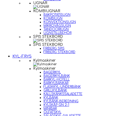
UGNAR
KOMBIUGNAR
BAKPOTATISUGN
KOMBIUGN
KONVEKTIONSUGN
MIKROVÅGSUGN
TANDOORIUGN
UGNSTILLBEHÖR
SPIS STEKBORD
SPIS STEKBORD
FRIBERG SPIS
FRIBERG STEKBORD
KYL-FRYS
Kylmaskiner
Kylmaskiner
BAGERIKYL
BAGERIKYLBÄNK
BARKYL-HOTELL
BARKYLBÄNKAR
FLASKKYL-UNDERBÄNK
GRILLKYLBÄNK
KALLSKÄNKSSALADETTE
KYLBÄNK
KYLBÄNK-BEREDNING
KYLSKÅP GN 2-1
MINIBAR
ÖLFATSKYL
SALADSKYL-SALADETTE