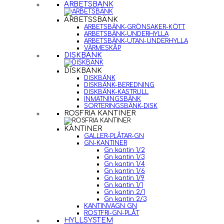
ARBETSBÄNK
ARBETSSBÄNK
ARBETSBÄNK-GRÖNSAKER-KÖTT
ARBETSBÄNK-UNDERHYLLA
ARBETSBÄNK-UTAN-UNDERHYLLA
VÄRMESKÅP
DISKBÄNK
DISKBÄNK
DISKBÄNK
DISKBÄNK-BEREDNING
DISKBÄNK-KASTRULL
INMATNINGSBÄNK
SORTERINGSBÄNK-DISK
ROSFRIA KANTINER
KANTINER
GALLER-PLÅTAR-GN
GN-KANTINER
Gn kantin 1/2
Gn kantin 1/3
Gn kantin 1/4
Gn kantin 1/6
Gn kantin 1/9
Gn kantin 1/1
Gn kantin 2/1
Gn kantin 2/3
KANTINVAGN GN
ROSTFRI-GN-PLÅT
HYLLSYSTEM