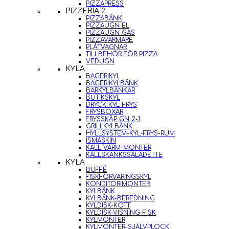
PIZZAPRESS
PIZZERIA 2
PIZZABÄNK
PIZZAUGN EL
PIZZAUGN GAS
PIZZAVÄRMARE
PLÅTVAGNAR
TILLBEHÖR FÖR PIZZA
VEDUGN
KYLA
BAGERIKYL
BAGERIKYLBÄNK
BARKYLBÄNKAR
BUTIKSKYL
DRYCK-KYL-FRYS
FRYSBOXAR
FRYSSKÅP GN 2-1
GRILLKYLBÄNK
HYLLSYSTEM-KYL-FRYS-RUM
ISMASKIN
KALL-VARM-MONTER
KALLSKÄNKSSALADETTE
KYLA
BUFFÉ
FISKFÖRVARINGSKYL
KONDITORIMONTER
KYLBÄNK
KYLBÄNK-BEREDNING
KYLDISK-KÖTT
KYLDISK-VISNING-FISK
KYLMONTER
KYLMONTER-SJÄLVPLOCK