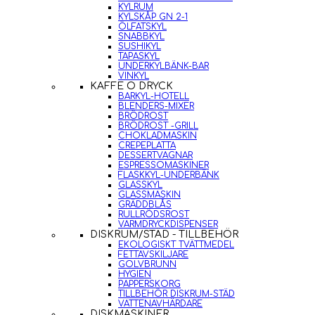
KYLRUM
KYLSKÅP GN 2-1
ÖLFATSKYL
SNABBKYL
SUSHIKYL
TAPASKYL
UNDERKYLBÄNK-BAR
VINKYL
KAFFE O DRYCK
BARKYL-HOTELL
BLENDERS-MIXER
BRÖDROST
BRÖDROST -GRILL
CHOKLADMASKIN
CREPEPLATTA
DESSERTVAGNAR
ESPRESSOMASKINER
FLASKKYL-UNDERBÄNK
GLASSKYL
GLASSMASKIN
GRÄDDBLÅS
RULLRÖDSROST
VARMDRYCKDISPENSER
DISKRUM/STÄD - TILLBEHÖR
EKOLOGISKT TVÄTTMEDEL
FETTAVSKILJARE
GOLVBRUNN
HYGIEN
PAPPERSKORG
TILLBEHÖR DISKRUM-STÄD
VATTENAVHÄRDARE
DISKMASKINER