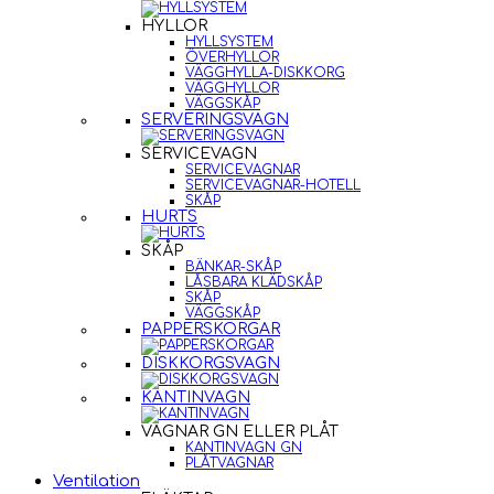
HYLLOR
HYLLSYSTEM
ÖVERHYLLOR
VÄGGHYLLA-DISKKORG
VÄGGHYLLOR
VÄGGSKÅP
SERVERINGSVAGN
SERVICEVAGN
SERVICEVAGNAR
SERVICEVAGNAR-HOTELL
SKÅP
HURTS
SKÅP
BÄNKAR-SKÅP
LÅSBARA KLÄDSKÅP
SKÅP
VÄGGSKÅP
PAPPERSKORGAR
DISKKORGSVAGN
KANTINVAGN
VAGNAR GN ELLER PLÅT
KANTINVAGN GN
PLÅTVAGNAR
Ventilation