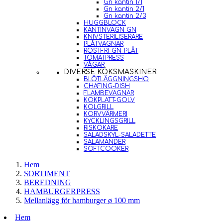
Gn kantin 1/1
Gn kantin 2/1
Gn kantin 2/3
HUGGBLOCK
KANTINVAGN GN
KNIVSTERILISERARE
PLÅTVAGNAR
ROSTFRI-GN-PLÅT
TOMATPRESS
VÅGAR
DIVERSE KÖKSMASKINER
BLÖTLÄGGNINGSHO
CHAFING-DISH
FLAMBEVAGNAR
KOKPLATT-GOLV
KOLGRILL
KORVVÄRMERI
KYCKLINGSGRILL
RISKOKARE
SALADSKYL-SALADETTE
SALAMANDER
SOFTCOOKER
Hem
SORTIMENT
BEREDNING
HAMBURGERPRESS
Mellanlägg för hamburger ø 100 mm
Hem