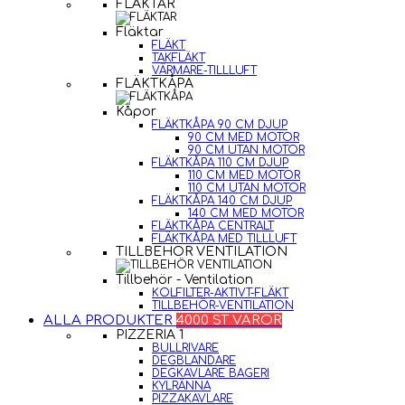
FLÄKTAR
Fläktar
FLÄKT
TAKFLÄKT
VÄRMARE-TILLLUFT
FLÄKTKÅPA
Kåpor
FLÄKTKÅPA 90 CM DJUP
90 CM MED MOTOR
90 CM UTAN MOTOR
FLÄKTKÅPA 110 CM DJUP
110 CM MED MOTOR
110 CM UTAN MOTOR
FLÄKTKÅPA 140 CM DJUP
140 CM MED MOTOR
FLÄKTKÅPA CENTRALT
FLÄKTKÅPA MED TILLLUFT
TILLBEHÖR VENTILATION
Tillbehör - Ventilation
KOLFILTER-AKTIVT-FLÄKT
TILLBEHÖR-VENTILATION
ALLA PRODUKTER
4000 ST VAROR
PIZZERIA 1
BULLRIVARE
DEGBLANDARE
DEGKAVLARE BAGERI
KYLRÄNNA
PIZZAKAVLARE