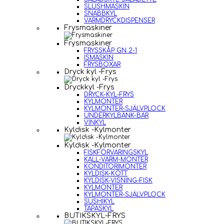
SLUSHMASKIN
SNABBKYL
VARMDRYCKDISPENSER
Frysmaskiner
Frysmaskiner
FRYSSKÅP GN 2-1
ISMASKIN
FRYSBOXAR
Dryck kyl -Frys
Dryckkyl -Frys
DRYCK-KYL-FRYS
KYLMONTER
KYLMONTER-SJÄLVPLOCK
UNDERKYLBÄNK-BAR
VINKYL
Kyldisk -Kylmonter
Kyldisk -Kylmonter
FISKFÖRVARINGSKYL
KALL-VARM-MONTER
KONDITORIMONTER
KYLDISK-KÖTT
KYLDISK-VISNING-FISK
KYLMONTER
KYLMONTER-SJÄLVPLOCK
SUSHIKYL
TAPASKYL
BUTIKSKYL-FRYS