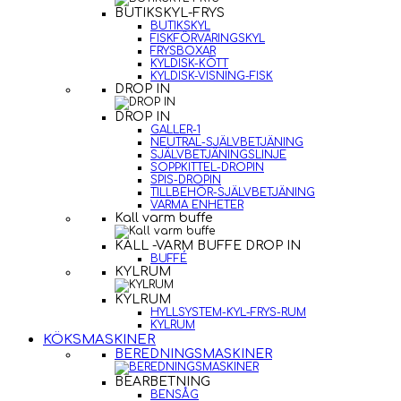
BUTIKSKYL-FRYS
BUTIKSKYL
FISKFÖRVARINGSKYL
FRYSBOXAR
KYLDISK-KÖTT
KYLDISK-VISNING-FISK
DROP IN
DROP IN
GALLER-1
NEUTRAL-SJÄLVBETJÄNING
SJÄLVBETJÄNINGSLINJE
SOPPKITTEL-DROPIN
SPIS-DROPIN
TILLBEHÖR-SJÄLVBETJÄNING
VARMA ENHETER
Kall varm buffe
KALL -VARM BUFFE DROP IN
BUFFÉ
KYLRUM
KYLRUM
HYLLSYSTEM-KYL-FRYS-RUM
KYLRUM
KÖKSMASKINER
BEREDNINGSMASKINER
BEARBETNING
BENSÅG