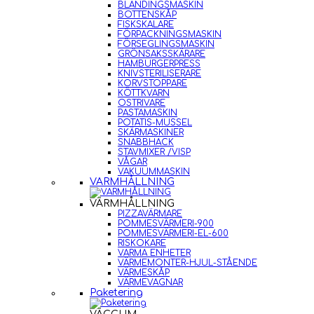
BLANDINGSMASKIN
BOTTENSKÅP
FISKSKALARE
FÖRPACKNINGSMASKIN
FÖRSEGLINGSMASKIN
GRÖNSAKSSKÄRARE
HAMBURGERPRESS
KNIVSTERILISERARE
KORVSTOPPARE
KÖTTKVARN
OSTRIVARE
PASTAMASKIN
POTATIS-MUSSEL
SKÄRMASKINER
SNABBHACK
STAVMIXER /VISP
VÅGAR
VAKUUMMASKIN
VARMHÅLLNING
VARMHÅLLNING
PIZZAVÄRMARE
POMMESVÄRMERI-900
POMMESVÄRMERI-EL-600
RISKOKARE
VARMA ENHETER
VÄRMEMONTER-HJUL-STÅENDE
VÄRMESKÅP
VÄRMEVAGNAR
Paketering