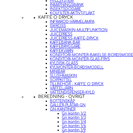
HYLLSYSTEM
INMATNINGSBÄNK
INSEKTSDÖDARE
KOLFILTER-AKTIVT-FLÄKT
KAFFE O DRYCK
INFRARÖD-VÄRMELAMPA
ISKROSS
JUICEMASKIN-MULTIFUNKTION
JUICEPRESS
JUICEPRESS-KAFFE-DRYCK
KAFFEBÄNK-BAR
KAFFEBRYGGARE
KAFFEKVARN
KONDITORI-MONTER-BAKELSE-BORDSMODE
KONDITORI-MONTER-GLAS-FRYS
KYLDISK-GLASS
KYLMONTER-BORDSMODELL
MINIBAR
SLUSHMASKIN
SOPPKITTEL
TILLBEHÖR - KAFFE O DRYCK
VÅFFELJÄRN
VATTENDISPENSER-KYLD
BEREDNING - ÖVRIGT
BOTTENSKÅP
GALLER-PLÅTAR-GN
GN-KANTINER
Gn kantin 1/2
Gn kantin 1/3
Gn kantin 1/4
Gn kantin 1/6
Gn kantin 1/9