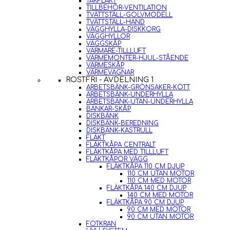
TAKFLÄKT
TILLBEHÖR-VENTILATION
TVÄTTSTÄLL-GOLVMODELL
TVÄTTSTÄLL-HAND
VÄGGHYLLA-DISKKORG
VÄGGHYLLOR
VÄGGSKÅP
VÄRMARE-TILLLUFT
VÄRMEMONTER-HJUL-STÅENDE
VÄRMESKÅP
VÄRMEVAGNAR
ROSTFRI - AVDELNING 1
ARBETSBÄNK-GRÖNSAKER-KÖTT
ARBETSBÄNK-UNDERHYLLA
ARBETSBÄNK-UTAN-UNDERHYLLA
BÄNKAR-SKÅP
DISKBÄNK
DISKBÄNK-BEREDNING
DISKBÄNK-KASTRULL
FLÄKT
FLÄKTKÅPA CENTRALT
FLÄKTKÅPA MED TILLLUFT
FLÄKTKÅPOR VÄGG
FLÄKTKÅPA 110 CM DJUP
110 CM UTAN MOTOR
110 CM MED MOTOR
FLÄKTKÅPA 140 CM DJUP
140 CM MED MOTOR
FLÄKTKÅPA 90 CM DJUP
90 CM MED MOTOR
90 CM UTAN MOTOR
FOTKRAN