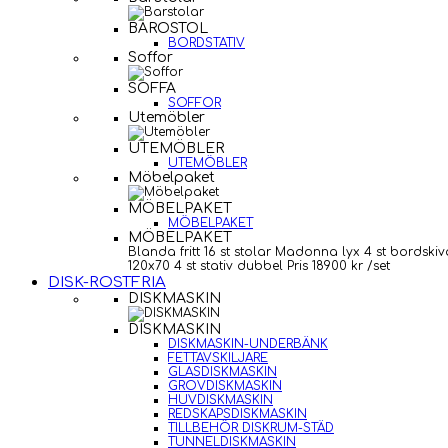
BAROSTOL
BORDSTATIV
Soffor
SOFFA
SOFFOR
Utemöbler
UTEMÖBLER
UTEMÖBLER
Möbelpaket
MÖBELPAKET
MÖBELPAKET
MÖBELPAKET
Blanda fritt 16 st stolar Madonna lyx 4 st bordskiv
120x70 4 st stativ dubbel Pris 18900 kr /set
DISK-ROSTFRIA
DISKMASKIN
DISKMASKIN
DISKMASKIN-UNDERBÄNK
FETTAVSKILJARE
GLASDISKMASKIN
GROVDISKMASKIN
HUVDISKMASKIN
REDSKAPSDISKMASKIN
TILLBEHÖR DISKRUM-STÄD
TUNNELDISKMASKIN