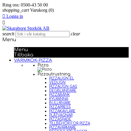
Ring oss:
0500-43 50 00
shopping_cart
Varukorg
(0)

Logga in

search
clear
Menu
Menu
Tillbaka
VARMKÖK-PIZZA
Pizza
Pizzautrustning
PIZZAUGN EL
VEDUGN
PIZZAUGN GAS
DEGBLANDARE
PIZZABÄNK
KYLRÄNNA
BULLRIVARE
PIZZAPRESS
PIZZAKAVLARE
PLÅTVAGNAR
PIZZASPADE
TILLBEHÖR FÖR PIZZA
PIZZAVÄRMARE