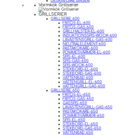
DEGKAVLARE BAGERI
Varmkök Grillserier
GRILLSERIER
GRILLSERIE 600
FRITÖS-EL-600
FRITÖS-GAS-600
GRILLHALSTER-EL-600
INDUKTIONSSPIS-WOOK-600
LAVASTENSGRILL-GAS-600
NEUTRALELEMENT-600
PASTAKOKARE-600
POMMESVÄRMERI-EL-600
SPIS-EL-600
SPIS-GAS-600
SPIS-WOOK-600
STEKBORD-EL-600
STEKBORD-GAS-600
VATTENBAD 600
VATTENGRILL-EL-600
VATTENGRILL-GAS-600
GRILLSERIE 650
FRITÖS-EL-650
FRITÖS-GAS-650
GASSPIS-650
LAVASTENSGRILL-GAS-650
PASTAKOKARE-650
POMMESVÄRMERI-650
SPIS-EL-650
STEKBORD-EL-650
STEKBORD-GAS-650
VATTENBAD 650