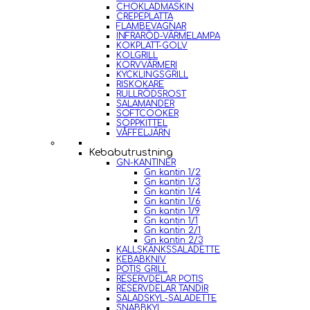
CHOKLADMASKIN
CREPEPLATTA
FLAMBEVAGNAR
INFRARÖD-VÄRMELAMPA
KOKPLATT-GOLV
KOLGRILL
KORVVÄRMERI
KYCKLINGSGRILL
RISKOKARE
RULLRÖDSROST
SALAMANDER
SOFTCOOKER
SOPPKITTEL
VÅFFELJÄRN
Kebabutrustning
GN-KANTINER
Gn kantin 1/2
Gn kantin 1/3
Gn kantin 1/4
Gn kantin 1/6
Gn kantin 1/9
Gn kantin 1/1
Gn kantin 2/1
Gn kantin 2/3
KALLSKÄNKSSALADETTE
KEBABKNIV
POTIS GRILL
RESERVDELAR POTIS
RESERVDELAR TANDIR
SALADSKYL-SALADETTE
SNABBKYL