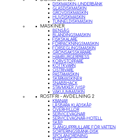
DISKMASKIN-UNDERBÄNK
GLASDISKMASKIN
GROVDISKMASKIN
HUVDISKMASKIN
TUNNELDISKMASKIN
MASKINER
BENSÅG
BLANDINGSMASKIN
FISKSKALARE
FÖRPACKNINGSMASKIN
FÖRSEGLINGSMASKIN
GRÖNSAKSSKÄRARE
HAMBURGERPRESS
KORVSTOPPARE
KÖTTKVARN
OSTRIVARE
PASTAMASKIN
SKÄRMASKINER
SNABBHACK
STAVMIXER /VISP
VAKUUMMASKIN
ROSTFRI - AVDELNING 2
KRANAR
LÅSBARA KLÄDSKÅP
ÖVERHYLLOR
SERVICEVAGNAR
SERVICEVAGNAR-HOTELL
SKÅP
SLANGUPPRULLARE FÖR VATTEN
SORTERINGSBÄNK-DISK
SPOLANORDNING