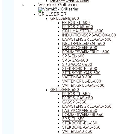
DEGKAVLARE BAGERI
Varmkök Grillserier
GRILLSERIER
GRILLSERIE 600
FRITÖS-EL-600
FRITÖS-GAS-600
GRILLHALSTER-EL-600
INDUKTIONSSPIS-WOOK-600
LAVASTENSGRILL-GAS-600
NEUTRALELEMENT-600
PASTAKOKARE-600
POMMESVÄRMERI-EL-600
SPIS-EL-600
SPIS-GAS-600
SPIS-WOOK-600
STEKBORD-EL-600
STEKBORD-GAS-600
VATTENBAD 600
VATTENGRILL-EL-600
VATTENGRILL-GAS-600
GRILLSERIE 650
FRITÖS-EL-650
FRITÖS-GAS-650
GASSPIS-650
LAVASTENSGRILL-GAS-650
PASTAKOKARE-650
POMMESVÄRMERI-650
SPIS-EL-650
STEKBORD-EL-650
STEKBORD-GAS-650
VATTENBAD 650