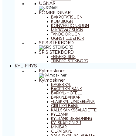
UGNAR
KOMBIUGNAR
BAKPOTATISUGN
KOMBIUGN
KONVEKTIONSUGN
MIKROVÅGSUGN
TANDOORIUGN
UGNSTILLBEHÖR
SPIS STEKBORD
SPIS STEKBORD
FRIBERG SPIS
FRIBERG STEKBORD
KYL-FRYS
Kylmaskiner
Kylmaskiner
BAGERIKYL
BAGERIKYLBÄNK
BARKYL-HOTELL
BARKYLBÄNKAR
FLASKKYL-UNDERBÄNK
GRILLKYLBÄNK
KALLSKÄNKSSALADETTE
KYLBÄNK
KYLBÄNK-BEREDNING
KYLSKÅP GN 2-1
MINIBAR
ÖLFATSKYL
SALADSKYL-SALADETTE