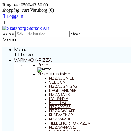
Ring oss:
0500-43 50 00
shopping_cart
Varukorg
(0)

Logga in

search
clear
Menu
Menu
Tillbaka
VARMKÖK-PIZZA
Pizza
Pizzautrustning
PIZZAUGN EL
VEDUGN
PIZZAUGN GAS
DEGBLANDARE
PIZZABÄNK
KYLRÄNNA
BULLRIVARE
PIZZAPRESS
PIZZAKAVLARE
PLÅTVAGNAR
PIZZASPADE
TILLBEHÖR FÖR PIZZA
PIZZAVÄRMARE