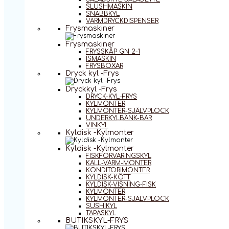
SLUSHMASKIN
SNABBKYL
VARMDRYCKDISPENSER
Frysmaskiner
Frysmaskiner
FRYSSKÅP GN 2-1
ISMASKIN
FRYSBOXAR
Dryck kyl -Frys
Dryckkyl -Frys
DRYCK-KYL-FRYS
KYLMONTER
KYLMONTER-SJÄLVPLOCK
UNDERKYLBÄNK-BAR
VINKYL
Kyldisk -Kylmonter
Kyldisk -Kylmonter
FISKFÖRVARINGSKYL
KALL-VARM-MONTER
KONDITORIMONTER
KYLDISK-KÖTT
KYLDISK-VISNING-FISK
KYLMONTER
KYLMONTER-SJÄLVPLOCK
SUSHIKYL
TAPASKYL
BUTIKSKYL-FRYS