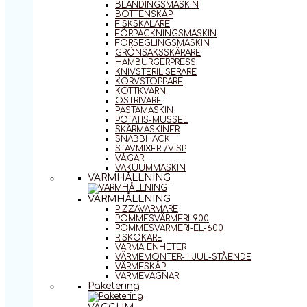
BLANDINGSMASKIN
BOTTENSKÅP
FISKSKALARE
FÖRPACKNINGSMASKIN
FÖRSEGLINGSMASKIN
GRÖNSAKSSKÄRARE
HAMBURGERPRESS
KNIVSTERILISERARE
KORVSTOPPARE
KÖTTKVARN
OSTRIVARE
PASTAMASKIN
POTATIS-MUSSEL
SKÄRMASKINER
SNABBHACK
STAVMIXER /VISP
VÅGAR
VAKUUMMASKIN
VARMHÅLLNING
VARMHÅLLNING
PIZZAVÄRMARE
POMMESVÄRMERI-900
POMMESVÄRMERI-EL-600
RISKOKARE
VARMA ENHETER
VÄRMEMONTER-HJUL-STÅENDE
VÄRMESKÅP
VÄRMEVAGNAR
Paketering