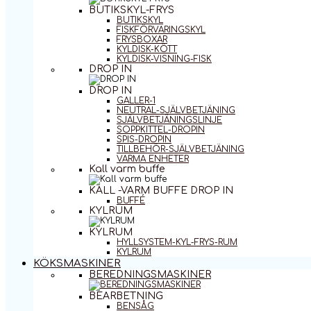
BUTIKSKYL-FRYS
BUTIKSKYL
FISKFÖRVARINGSKYL
FRYSBOXAR
KYLDISK-KÖTT
KYLDISK-VISNING-FISK
DROP IN
DROP IN
GALLER-1
NEUTRAL-SJÄLVBETJÄNING
SJÄLVBETJÄNINGSLINJE
SOPPKITTEL-DROPIN
SPIS-DROPIN
TILLBEHÖR-SJÄLVBETJÄNING
VARMA ENHETER
Kall varm buffe
KALL -VARM BUFFE DROP IN
BUFFÉ
KYLRUM
KYLRUM
HYLLSYSTEM-KYL-FRYS-RUM
KYLRUM
KÖKSMASKINER
BEREDNINGSMASKINER
BEARBETNING
BENSÅG