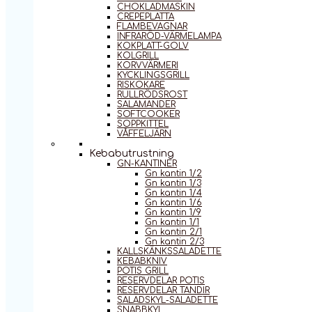
CHOKLADMASKIN
CREPEPLATTA
FLAMBEVAGNAR
INFRARÖD-VÄRMELAMPA
KOKPLATT-GOLV
KOLGRILL
KORVVÄRMERI
KYCKLINGSGRILL
RISKOKARE
RULLRÖDSROST
SALAMANDER
SOFTCOOKER
SOPPKITTEL
VÅFFELJÄRN
Kebabutrustning
GN-KANTINER
Gn kantin 1/2
Gn kantin 1/3
Gn kantin 1/4
Gn kantin 1/6
Gn kantin 1/9
Gn kantin 1/1
Gn kantin 2/1
Gn kantin 2/3
KALLSKÄNKSSALADETTE
KEBABKNIV
POTIS GRILL
RESERVDELAR POTIS
RESERVDELAR TANDIR
SALADSKYL-SALADETTE
SNABBKYL