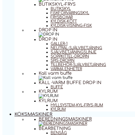
BUTIKSKYL-FRYS
BUTIKSKYL
FISKFÖRVARINGSKYL
FRYSBOXAR
KYLDISK-KÖTT
KYLDISK-VISNING-FISK
DROP IN
DROP IN
GALLER-1
NEUTRAL-SJÄLVBETJÄNING
SJÄLVBETJÄNINGSLINJE
SOPPKITTEL-DROPIN
SPIS-DROPIN
TILLBEHÖR-SJÄLVBETJÄNING
VARMA ENHETER
Kall varm buffe
KALL -VARM BUFFE DROP IN
BUFFÉ
KYLRUM
KYLRUM
HYLLSYSTEM-KYL-FRYS-RUM
KYLRUM
KÖKSMASKINER
BEREDNINGSMASKINER
BEARBETNING
BENSÅG