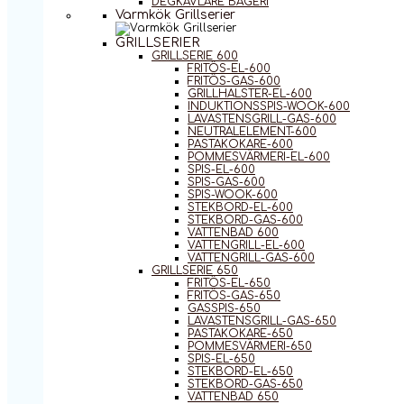
DEGKAVLARE BAGERI
Varmkök Grillserier
GRILLSERIER
GRILLSERIE 600
FRITÖS-EL-600
FRITÖS-GAS-600
GRILLHALSTER-EL-600
INDUKTIONSSPIS-WOOK-600
LAVASTENSGRILL-GAS-600
NEUTRALELEMENT-600
PASTAKOKARE-600
POMMESVÄRMERI-EL-600
SPIS-EL-600
SPIS-GAS-600
SPIS-WOOK-600
STEKBORD-EL-600
STEKBORD-GAS-600
VATTENBAD 600
VATTENGRILL-EL-600
VATTENGRILL-GAS-600
GRILLSERIE 650
FRITÖS-EL-650
FRITÖS-GAS-650
GASSPIS-650
LAVASTENSGRILL-GAS-650
PASTAKOKARE-650
POMMESVÄRMERI-650
SPIS-EL-650
STEKBORD-EL-650
STEKBORD-GAS-650
VATTENBAD 650