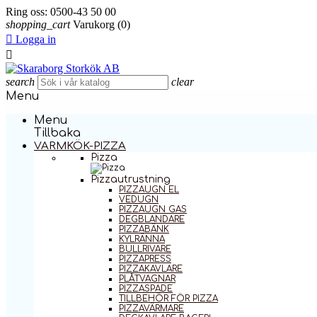
Ring oss:
0500-43 50 00
shopping_cart
Varukorg
(0)

Logga in

search
clear
Menu
Menu
Tillbaka
VARMKÖK-PIZZA
Pizza
Pizzautrustning
PIZZAUGN EL
VEDUGN
PIZZAUGN GAS
DEGBLANDARE
PIZZABÄNK
KYLRÄNNA
BULLRIVARE
PIZZAPRESS
PIZZAKAVLARE
PLÅTVAGNAR
PIZZASPADE
TILLBEHÖR FÖR PIZZA
PIZZAVÄRMARE