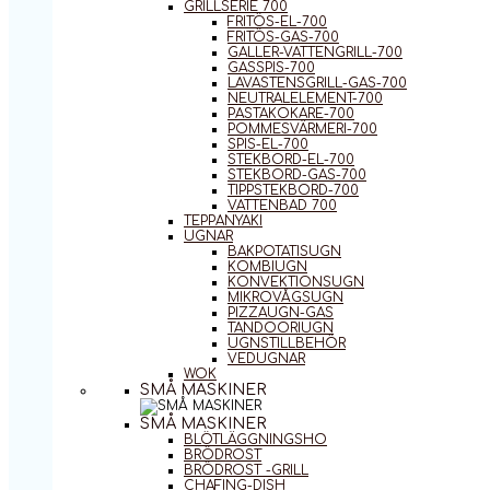
GRILLSERIE 700
FRITÖS-EL-700
FRITÖS-GAS-700
GALLER-VATTENGRILL-700
GASSPIS-700
LAVASTENSGRILL-GAS-700
NEUTRALELEMENT-700
PASTAKOKARE-700
POMMESVÄRMERI-700
SPIS-EL-700
STEKBORD-EL-700
STEKBORD-GAS-700
TIPPSTEKBORD-700
VATTENBAD 700
TEPPANYAKI
UGNAR
BAKPOTATISUGN
KOMBIUGN
KONVEKTIONSUGN
MIKROVÅGSUGN
PIZZAUGN-GAS
TANDOORIUGN
UGNSTILLBEHÖR
VEDUGNAR
WOK
SMÅ MASKINER
SMÅ MASKINER
BLÖTLÄGGNINGSHO
BRÖDROST
BRÖDROST -GRILL
CHAFING-DISH