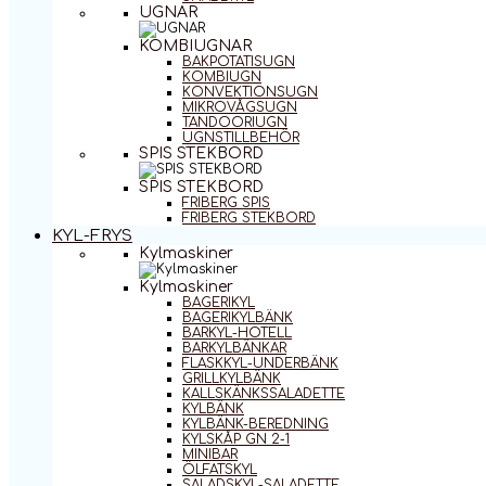
UGNAR
KOMBIUGNAR
BAKPOTATISUGN
KOMBIUGN
KONVEKTIONSUGN
MIKROVÅGSUGN
TANDOORIUGN
UGNSTILLBEHÖR
SPIS STEKBORD
SPIS STEKBORD
FRIBERG SPIS
FRIBERG STEKBORD
KYL-FRYS
Kylmaskiner
Kylmaskiner
BAGERIKYL
BAGERIKYLBÄNK
BARKYL-HOTELL
BARKYLBÄNKAR
FLASKKYL-UNDERBÄNK
GRILLKYLBÄNK
KALLSKÄNKSSALADETTE
KYLBÄNK
KYLBÄNK-BEREDNING
KYLSKÅP GN 2-1
MINIBAR
ÖLFATSKYL
SALADSKYL-SALADETTE