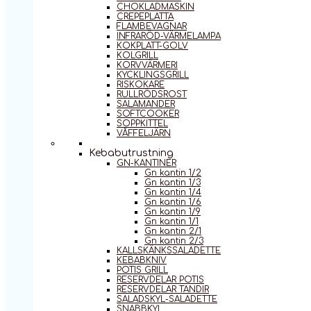
CHOKLADMASKIN
CREPEPLATTA
FLAMBEVAGNAR
INFRARÖD-VÄRMELAMPA
KOKPLATT-GOLV
KOLGRILL
KORVVÄRMERI
KYCKLINGSGRILL
RISKOKARE
RULLRÖDSROST
SALAMANDER
SOFTCOOKER
SOPPKITTEL
VÅFFELJÄRN
Kebabutrustning
GN-KANTINER
Gn kantin 1/2
Gn kantin 1/3
Gn kantin 1/4
Gn kantin 1/6
Gn kantin 1/9
Gn kantin 1/1
Gn kantin 2/1
Gn kantin 2/3
KALLSKÄNKSSALADETTE
KEBABKNIV
POTIS GRILL
RESERVDELAR POTIS
RESERVDELAR TANDIR
SALADSKYL-SALADETTE
SNABBKYL