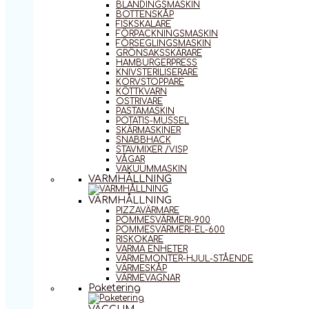
BLANDINGSMASKIN
BOTTENSKÅP
FISKSKALARE
FÖRPACKNINGSMASKIN
FÖRSEGLINGSMASKIN
GRÖNSAKSSKÄRARE
HAMBURGERPRESS
KNIVSTERILISERARE
KORVSTOPPARE
KÖTTKVARN
OSTRIVARE
PASTAMASKIN
POTATIS-MUSSEL
SKÄRMASKINER
SNABBHACK
STAVMIXER /VISP
VÅGAR
VAKUUMMASKIN
VARMHÅLLNING
VARMHÅLLNING
PIZZAVÄRMARE
POMMESVÄRMERI-900
POMMESVÄRMERI-EL-600
RISKOKARE
VARMA ENHETER
VÄRMEMONTER-HJUL-STÅENDE
VÄRMESKÅP
VÄRMEVAGNAR
Paketering