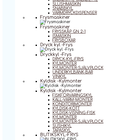
SLUSHMASKIN
SNABBKYL
VARMDRYCKDISPENSER
Frysmaskiner
Frysmaskiner
FRYSSKÅP GN 2-1
ISMASKIN
FRYSBOXAR
Dryck kyl -Frys
Dryckkyl -Frys
DRYCK-KYL-FRYS
KYLMONTER
KYLMONTER-SJÄLVPLOCK
UNDERKYLBÄNK-BAR
VINKYL
Kyldisk -Kylmonter
Kyldisk -Kylmonter
FISKFÖRVARINGSKYL
KALL-VARM-MONTER
KONDITORIMONTER
KYLDISK-KÖTT
KYLDISK-VISNING-FISK
KYLMONTER
KYLMONTER-SJÄLVPLOCK
SUSHIKYL
TAPASKYL
BUTIKSKYL-FRYS