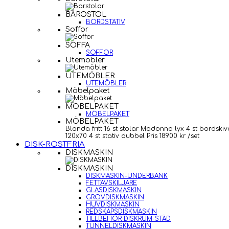
BAROSTOL
BORDSTATIV
Soffor
SOFFA
SOFFOR
Utemöbler
UTEMÖBLER
UTEMÖBLER
Möbelpaket
MÖBELPAKET
MÖBELPAKET
MÖBELPAKET
Blanda fritt 16 st stolar Madonna lyx 4 st bordskiv
120x70 4 st stativ dubbel Pris 18900 kr /set
DISK-ROSTFRIA
DISKMASKIN
DISKMASKIN
DISKMASKIN-UNDERBÄNK
FETTAVSKILJARE
GLASDISKMASKIN
GROVDISKMASKIN
HUVDISKMASKIN
REDSKAPSDISKMASKIN
TILLBEHÖR DISKRUM-STÄD
TUNNELDISKMASKIN