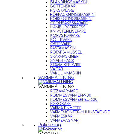
BLANDINGSMASKIN
BOTTENSKÅP
FISKSKALARE
FÖRPACKNINGSMASKIN
FÖRSEGLINGSMASKIN
GRÖNSAKSSKÄRARE
HAMBURGERPRESS
KNIVSTERILISERARE
KORVSTOPPARE
KÖTTKVARN
OSTRIVARE
PASTAMASKIN
POTATIS-MUSSEL
SKÄRMASKINER
SNABBHACK
STAVMIXER /VISP
VÅGAR
VAKUUMMASKIN
VARMHÅLLNING
VARMHÅLLNING
PIZZAVÄRMARE
POMMESVÄRMERI-900
POMMESVÄRMERI-EL-600
RISKOKARE
VARMA ENHETER
VÄRMEMONTER-HJUL-STÅENDE
VÄRMESKÅP
VÄRMEVAGNAR
Paketering