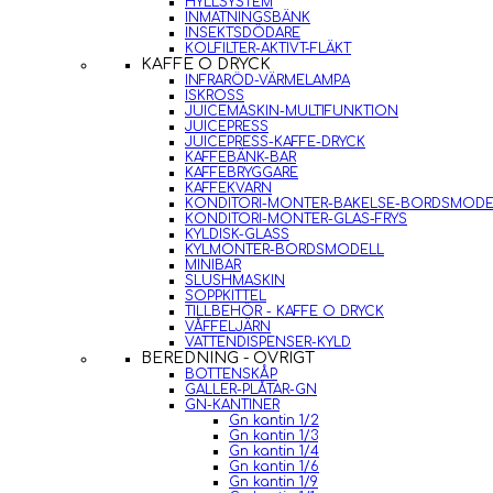
HYLLSYSTEM
INMATNINGSBÄNK
INSEKTSDÖDARE
KOLFILTER-AKTIVT-FLÄKT
KAFFE O DRYCK
INFRARÖD-VÄRMELAMPA
ISKROSS
JUICEMASKIN-MULTIFUNKTION
JUICEPRESS
JUICEPRESS-KAFFE-DRYCK
KAFFEBÄNK-BAR
KAFFEBRYGGARE
KAFFEKVARN
KONDITORI-MONTER-BAKELSE-BORDSMODE
KONDITORI-MONTER-GLAS-FRYS
KYLDISK-GLASS
KYLMONTER-BORDSMODELL
MINIBAR
SLUSHMASKIN
SOPPKITTEL
TILLBEHÖR - KAFFE O DRYCK
VÅFFELJÄRN
VATTENDISPENSER-KYLD
BEREDNING - ÖVRIGT
BOTTENSKÅP
GALLER-PLÅTAR-GN
GN-KANTINER
Gn kantin 1/2
Gn kantin 1/3
Gn kantin 1/4
Gn kantin 1/6
Gn kantin 1/9