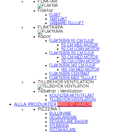
FLÄKTAR
Fläktar
FLÄKT
TAKFLÄKT
VÄRMARE-TILLLUFT
FLÄKTKÅPA
Kåpor
FLÄKTKÅPA 90 CM DJUP
90 CM MED MOTOR
90 CM UTAN MOTOR
FLÄKTKÅPA 110 CM DJUP
110 CM MED MOTOR
110 CM UTAN MOTOR
FLÄKTKÅPA 140 CM DJUP
140 CM MED MOTOR
FLÄKTKÅPA CENTRALT
FLÄKTKÅPA MED TILLLUFT
TILLBEHÖR VENTILATION
Tillbehör - Ventilation
KOLFILTER-AKTIVT-FLÄKT
TILLBEHÖR-VENTILATION
ALLA PRODUKTER
4000 ST VAROR
PIZZERIA 1
BULLRIVARE
DEGBLANDARE
DEGKAVLARE BAGERI
KYLRÄNNA
PIZZAKAVLARE