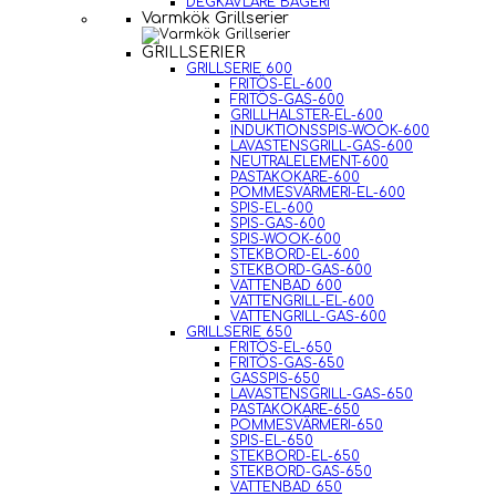
DEGKAVLARE BAGERI
Varmkök Grillserier
GRILLSERIER
GRILLSERIE 600
FRITÖS-EL-600
FRITÖS-GAS-600
GRILLHALSTER-EL-600
INDUKTIONSSPIS-WOOK-600
LAVASTENSGRILL-GAS-600
NEUTRALELEMENT-600
PASTAKOKARE-600
POMMESVÄRMERI-EL-600
SPIS-EL-600
SPIS-GAS-600
SPIS-WOOK-600
STEKBORD-EL-600
STEKBORD-GAS-600
VATTENBAD 600
VATTENGRILL-EL-600
VATTENGRILL-GAS-600
GRILLSERIE 650
FRITÖS-EL-650
FRITÖS-GAS-650
GASSPIS-650
LAVASTENSGRILL-GAS-650
PASTAKOKARE-650
POMMESVÄRMERI-650
SPIS-EL-650
STEKBORD-EL-650
STEKBORD-GAS-650
VATTENBAD 650