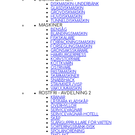
DISKMASKIN-UNDERBÄNK
GLASDISKMASKIN
GROVDISKMASKIN
HUVDISKMASKIN
TUNNELDISKMASKIN
MASKINER
BENSÅG
BLANDINGSMASKIN
FISKSKALARE
FÖRPACKNINGSMASKIN
FÖRSEGLINGSMASKIN
GRÖNSAKSSKÄRARE
HAMBURGERPRESS
KORVSTOPPARE
KÖTTKVARN
OSTRIVARE
PASTAMASKIN
SKÄRMASKINER
SNABBHACK
STAVMIXER /VISP
VAKUUMMASKIN
ROSTFRI - AVDELNING 2
KRANAR
LÅSBARA KLÄDSKÅP
ÖVERHYLLOR
SERVICEVAGNAR
SERVICEVAGNAR-HOTELL
SKÅP
SLANGUPPRULLARE FÖR VATTEN
SORTERINGSBÄNK-DISK
SPOLANORDNING