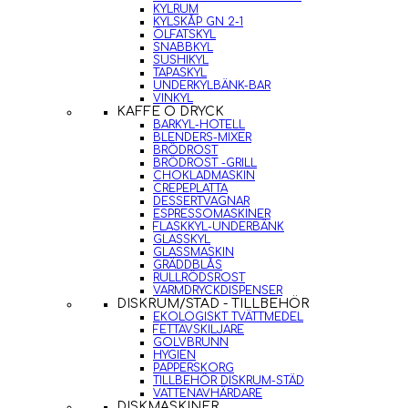
KYLRUM
KYLSKÅP GN 2-1
ÖLFATSKYL
SNABBKYL
SUSHIKYL
TAPASKYL
UNDERKYLBÄNK-BAR
VINKYL
KAFFE O DRYCK
BARKYL-HOTELL
BLENDERS-MIXER
BRÖDROST
BRÖDROST -GRILL
CHOKLADMASKIN
CREPEPLATTA
DESSERTVAGNAR
ESPRESSOMASKINER
FLASKKYL-UNDERBÄNK
GLASSKYL
GLASSMASKIN
GRÄDDBLÅS
RULLRÖDSROST
VARMDRYCKDISPENSER
DISKRUM/STÄD - TILLBEHÖR
EKOLOGISKT TVÄTTMEDEL
FETTAVSKILJARE
GOLVBRUNN
HYGIEN
PAPPERSKORG
TILLBEHÖR DISKRUM-STÄD
VATTENAVHÄRDARE
DISKMASKINER