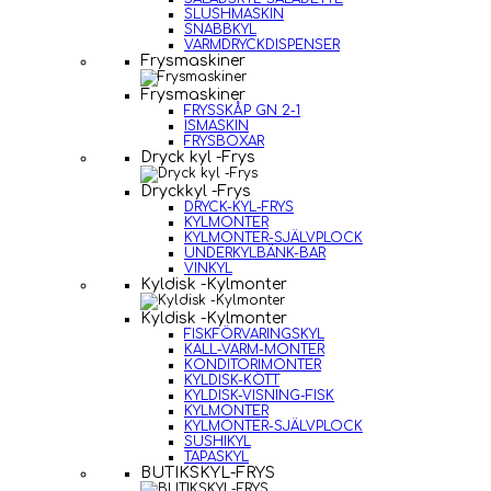
SLUSHMASKIN
SNABBKYL
VARMDRYCKDISPENSER
Frysmaskiner
Frysmaskiner
FRYSSKÅP GN 2-1
ISMASKIN
FRYSBOXAR
Dryck kyl -Frys
Dryckkyl -Frys
DRYCK-KYL-FRYS
KYLMONTER
KYLMONTER-SJÄLVPLOCK
UNDERKYLBÄNK-BAR
VINKYL
Kyldisk -Kylmonter
Kyldisk -Kylmonter
FISKFÖRVARINGSKYL
KALL-VARM-MONTER
KONDITORIMONTER
KYLDISK-KÖTT
KYLDISK-VISNING-FISK
KYLMONTER
KYLMONTER-SJÄLVPLOCK
SUSHIKYL
TAPASKYL
BUTIKSKYL-FRYS