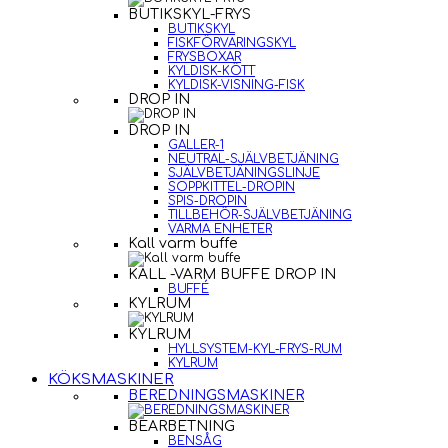
BUTIKSKYL-FRYS
BUTIKSKYL
FISKFÖRVARINGSKYL
FRYSBOXAR
KYLDISK-KÖTT
KYLDISK-VISNING-FISK
DROP IN
DROP IN
GALLER-1
NEUTRAL-SJÄLVBETJÄNING
SJÄLVBETJÄNINGSLINJE
SOPPKITTEL-DROPIN
SPIS-DROPIN
TILLBEHÖR-SJÄLVBETJÄNING
VARMA ENHETER
Kall varm buffe
KALL -VARM BUFFE DROP IN
BUFFÉ
KYLRUM
KYLRUM
HYLLSYSTEM-KYL-FRYS-RUM
KYLRUM
KÖKSMASKINER
BEREDNINGSMASKINER
BEARBETNING
BENSÅG