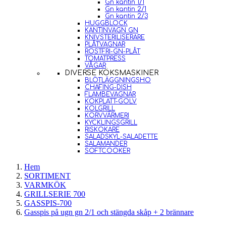
Gn kantin 1/1
Gn kantin 2/1
Gn kantin 2/3
HUGGBLOCK
KANTINVAGN GN
KNIVSTERILISERARE
PLÅTVAGNAR
ROSTFRI-GN-PLÅT
TOMATPRESS
VÅGAR
DIVERSE KÖKSMASKINER
BLÖTLÄGGNINGSHO
CHAFING-DISH
FLAMBEVAGNAR
KOKPLATT-GOLV
KOLGRILL
KORVVÄRMERI
KYCKLINGSGRILL
RISKOKARE
SALADSKYL-SALADETTE
SALAMANDER
SOFTCOOKER
Hem
SORTIMENT
VARMKÖK
GRILLSERIE 700
GASSPIS-700
Gasspis på ugn gn 2/1 och stängda skåp + 2 brännare