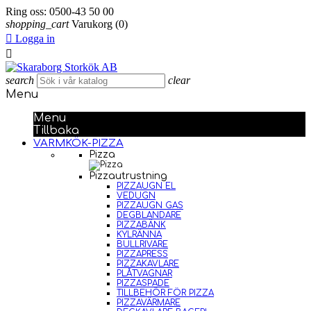
Ring oss:
0500-43 50 00
shopping_cart
Varukorg
(0)

Logga in

search
clear
Menu
Menu
Tillbaka
VARMKÖK-PIZZA
Pizza
Pizzautrustning
PIZZAUGN EL
VEDUGN
PIZZAUGN GAS
DEGBLANDARE
PIZZABÄNK
KYLRÄNNA
BULLRIVARE
PIZZAPRESS
PIZZAKAVLARE
PLÅTVAGNAR
PIZZASPADE
TILLBEHÖR FÖR PIZZA
PIZZAVÄRMARE