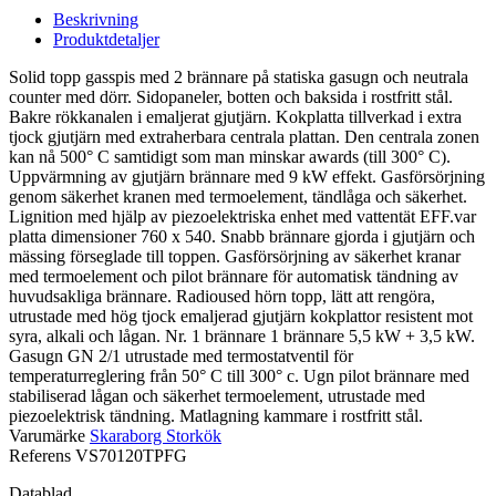
Beskrivning
Produktdetaljer
Solid topp gasspis med 2 brännare på statiska gasugn och neutrala
counter med dörr. Sidopaneler, botten och baksida i rostfritt stål.
Bakre rökkanalen i emaljerat gjutjärn. Kokplatta tillverkad i extra
tjock gjutjärn med extraherbara centrala plattan. Den centrala zonen
kan nå 500° C samtidigt som man minskar awards (till 300° C).
Uppvärmning av gjutjärn brännare med 9 kW effekt. Gasförsörjning
genom säkerhet kranen med termoelement, tändlåga och säkerhet.
Lignition med hjälp av piezoelektriska enhet med vattentät EFF.var
platta dimensioner 760 x 540. Snabb brännare gjorda i gjutjärn och
mässing förseglade till toppen. Gasförsörjning av säkerhet kranar
med termoelement och pilot brännare för automatisk tändning av
huvudsakliga brännare. Radioused hörn topp, lätt att rengöra,
utrustade med hög tjock emaljerad gjutjärn kokplattor resistent mot
syra, alkali och lågan. Nr. 1 brännare 1 brännare 5,5 kW + 3,5 kW.
Gasugn GN 2/1 utrustade med termostatventil för
temperaturreglering från 50° C till 300° c. Ugn pilot brännare med
stabiliserad lågan och säkerhet termoelement, utrustade med
piezoelektrisk tändning. Matlagning kammare i rostfritt stål.
Varumärke
Skaraborg Storkök
Referens
VS70120TPFG
Datablad