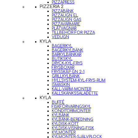
PIZZAPRESS
PIZZERIA 2
PIZZABÄNK
PIZZAUGN EL
PIZZAUGN GAS
PIZZAVÄRMARE
PLÅTVAGNAR
TILLBEHÖR FÖR PIZZA
VEDUGN
KYLA
BAGERIKYL
BAGERIKYLBÄNK
BARKYLBÄNKAR
BUTIKSKYL
DRYCK-KYL-FRYS
FRYSBOXAR
FRYSSKÅP GN 2-1
GRILLKYLBÄNK
HYLLSYSTEM-KYL-FRYS-RUM
ISMASKIN
KALL-VARM-MONTER
KALLSKÄNKSSALADETTE
KYLA
BUFFÉ
FISKFÖRVARINGSKYL
KONDITORIMONTER
KYLBÄNK
KYLBÄNK-BEREDNING
KYLDISK-KÖTT
KYLDISK-VISNING-FISK
KYLMONTER
KYLMONTER-SJÄLVPLOCK