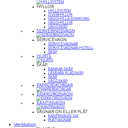
HYLLOR
HYLLSYSTEM
ÖVERHYLLOR
VÄGGHYLLA-DISKKORG
VÄGGHYLLOR
VÄGGSKÅP
SERVERINGSVAGN
SERVICEVAGN
SERVICEVAGNAR
SERVICEVAGNAR-HOTELL
SKÅP
HURTS
SKÅP
BÄNKAR-SKÅP
LÅSBARA KLÄDSKÅP
SKÅP
VÄGGSKÅP
PAPPERSKORGAR
DISKKORGSVAGN
KANTINVAGN
VAGNAR GN ELLER PLÅT
KANTINVAGN GN
PLÅTVAGNAR
Ventilation