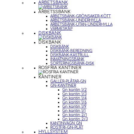
ARBETSBÄNK
ARBETSSBÄNK
ARBETSBÄNK-GRÖNSAKER-KÖTT
ARBETSBÄNK-UNDERHYLLA
ARBETSBÄNK-UTAN-UNDERHYLLA
VÄRMESKÅP
DISKBÄNK
DISKBÄNK
DISKBÄNK
DISKBÄNK-BEREDNING
DISKBÄNK-KASTRULL
INMATNINGSBÄNK
SORTERINGSBÄNK-DISK
ROSFRIA KANTINER
KANTINER
GALLER-PLÅTAR-GN
GN-KANTINER
Gn kantin 1/2
Gn kantin 1/3
Gn kantin 1/4
Gn kantin 1/6
Gn kantin 1/9
Gn kantin 1/1
Gn kantin 2/1
Gn kantin 2/3
KANTINVAGN GN
ROSTFRI-GN-PLÅT
HYLLSYSTEM