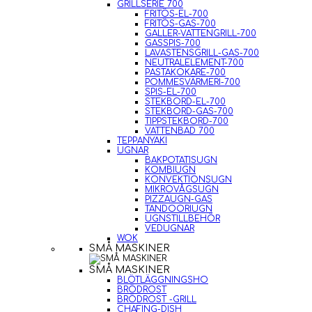
GRILLSERIE 700
FRITÖS-EL-700
FRITÖS-GAS-700
GALLER-VATTENGRILL-700
GASSPIS-700
LAVASTENSGRILL-GAS-700
NEUTRALELEMENT-700
PASTAKOKARE-700
POMMESVÄRMERI-700
SPIS-EL-700
STEKBORD-EL-700
STEKBORD-GAS-700
TIPPSTEKBORD-700
VATTENBAD 700
TEPPANYAKI
UGNAR
BAKPOTATISUGN
KOMBIUGN
KONVEKTIONSUGN
MIKROVÅGSUGN
PIZZAUGN-GAS
TANDOORIUGN
UGNSTILLBEHÖR
VEDUGNAR
WOK
SMÅ MASKINER
SMÅ MASKINER
BLÖTLÄGGNINGSHO
BRÖDROST
BRÖDROST -GRILL
CHAFING-DISH