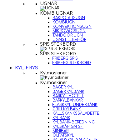
UGNAR
KOMBIUGNAR
BAKPOTATISUGN
KOMBIUGN
KONVEKTIONSUGN
MIKROVÅGSUGN
TANDOORIUGN
UGNSTILLBEHÖR
SPIS STEKBORD
SPIS STEKBORD
FRIBERG SPIS
FRIBERG STEKBORD
KYL-FRYS
Kylmaskiner
Kylmaskiner
BAGERIKYL
BAGERIKYLBÄNK
BARKYL-HOTELL
BARKYLBÄNKAR
FLASKKYL-UNDERBÄNK
GRILLKYLBÄNK
KALLSKÄNKSSALADETTE
KYLBÄNK
KYLBÄNK-BEREDNING
KYLSKÅP GN 2-1
MINIBAR
ÖLFATSKYL
SALADSKYL-SALADETTE