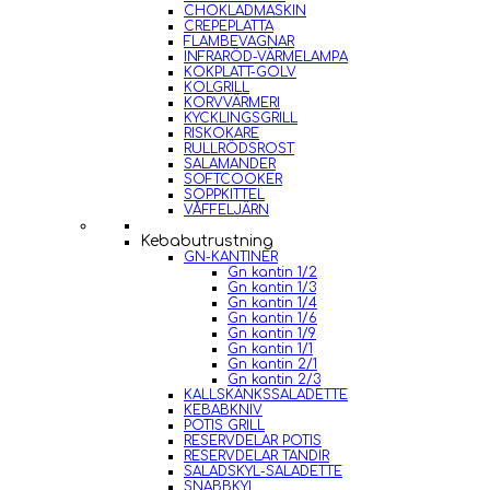
CHOKLADMASKIN
CREPEPLATTA
FLAMBEVAGNAR
INFRARÖD-VÄRMELAMPA
KOKPLATT-GOLV
KOLGRILL
KORVVÄRMERI
KYCKLINGSGRILL
RISKOKARE
RULLRÖDSROST
SALAMANDER
SOFTCOOKER
SOPPKITTEL
VÅFFELJÄRN
Kebabutrustning
GN-KANTINER
Gn kantin 1/2
Gn kantin 1/3
Gn kantin 1/4
Gn kantin 1/6
Gn kantin 1/9
Gn kantin 1/1
Gn kantin 2/1
Gn kantin 2/3
KALLSKÄNKSSALADETTE
KEBABKNIV
POTIS GRILL
RESERVDELAR POTIS
RESERVDELAR TANDIR
SALADSKYL-SALADETTE
SNABBKYL