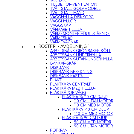
TAKFLÄKT
TILLBEHÖR-VENTILATION
TVÄTTSTÄLL-GOLVMODELL
TVÄTTSTÄLL-HAND
VÄGGHYLLA-DISKKORG
VÄGGHYLLOR
VÄGGSKÅP
VÄRMARE-TILLLUFT
VÄRMEMONTER-HJUL-STÅENDE
VÄRMESKÅP
VÄRMEVAGNAR
ROSTFRI - AVDELNING 1
ARBETSBÄNK-GRÖNSAKER-KÖTT
ARBETSBÄNK-UNDERHYLLA
ARBETSBÄNK-UTAN-UNDERHYLLA
BÄNKAR-SKÅP
DISKBÄNK
DISKBÄNK-BEREDNING
DISKBÄNK-KASTRULL
FLÄKT
FLÄKTKÅPA CENTRALT
FLÄKTKÅPA MED TILLLUFT
FLÄKTKÅPOR VÄGG
FLÄKTKÅPA 110 CM DJUP
110 CM UTAN MOTOR
110 CM MED MOTOR
FLÄKTKÅPA 140 CM DJUP
140 CM MED MOTOR
FLÄKTKÅPA 90 CM DJUP
90 CM MED MOTOR
90 CM UTAN MOTOR
FOTKRAN