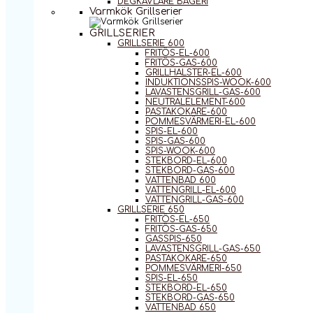
DEGKAVLARE BAGERI
Varmkök Grillserier
GRILLSERIER
GRILLSERIE 600
FRITÖS-EL-600
FRITÖS-GAS-600
GRILLHALSTER-EL-600
INDUKTIONSSPIS-WOOK-600
LAVASTENSGRILL-GAS-600
NEUTRALELEMENT-600
PASTAKOKARE-600
POMMESVÄRMERI-EL-600
SPIS-EL-600
SPIS-GAS-600
SPIS-WOOK-600
STEKBORD-EL-600
STEKBORD-GAS-600
VATTENBAD 600
VATTENGRILL-EL-600
VATTENGRILL-GAS-600
GRILLSERIE 650
FRITÖS-EL-650
FRITÖS-GAS-650
GASSPIS-650
LAVASTENSGRILL-GAS-650
PASTAKOKARE-650
POMMESVÄRMERI-650
SPIS-EL-650
STEKBORD-EL-650
STEKBORD-GAS-650
VATTENBAD 650