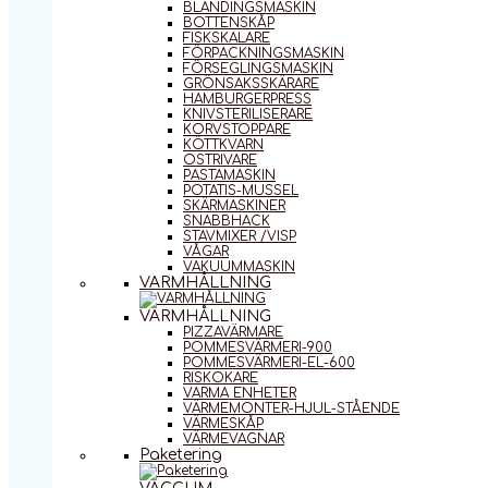
BLANDINGSMASKIN
BOTTENSKÅP
FISKSKALARE
FÖRPACKNINGSMASKIN
FÖRSEGLINGSMASKIN
GRÖNSAKSSKÄRARE
HAMBURGERPRESS
KNIVSTERILISERARE
KORVSTOPPARE
KÖTTKVARN
OSTRIVARE
PASTAMASKIN
POTATIS-MUSSEL
SKÄRMASKINER
SNABBHACK
STAVMIXER /VISP
VÅGAR
VAKUUMMASKIN
VARMHÅLLNING
VARMHÅLLNING
PIZZAVÄRMARE
POMMESVÄRMERI-900
POMMESVÄRMERI-EL-600
RISKOKARE
VARMA ENHETER
VÄRMEMONTER-HJUL-STÅENDE
VÄRMESKÅP
VÄRMEVAGNAR
Paketering