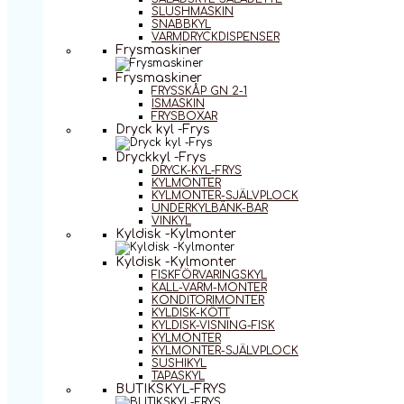
SLUSHMASKIN
SNABBKYL
VARMDRYCKDISPENSER
Frysmaskiner
Frysmaskiner
FRYSSKÅP GN 2-1
ISMASKIN
FRYSBOXAR
Dryck kyl -Frys
Dryckkyl -Frys
DRYCK-KYL-FRYS
KYLMONTER
KYLMONTER-SJÄLVPLOCK
UNDERKYLBÄNK-BAR
VINKYL
Kyldisk -Kylmonter
Kyldisk -Kylmonter
FISKFÖRVARINGSKYL
KALL-VARM-MONTER
KONDITORIMONTER
KYLDISK-KÖTT
KYLDISK-VISNING-FISK
KYLMONTER
KYLMONTER-SJÄLVPLOCK
SUSHIKYL
TAPASKYL
BUTIKSKYL-FRYS