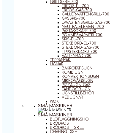
GRILLSERIE 700
FRITÖS-EL-700
FRITÖS-GAS-700
GALLER-VATTENGRILL-700
GASSPIS-700
LAVASTENSGRILL-GAS-700
NEUTRALELEMENT-700
PASTAKOKARE-700
POMMESVÄRMERI-700
SPIS-EL-700
STEKBORD-EL-700
STEKBORD-GAS-700
TIPPSTEKBORD-700
VATTENBAD 700
TEPPANYAKI
UGNAR
BAKPOTATISUGN
KOMBIUGN
KONVEKTIONSUGN
MIKROVÅGSUGN
PIZZAUGN-GAS
TANDOORIUGN
UGNSTILLBEHÖR
VEDUGNAR
WOK
SMÅ MASKINER
SMÅ MASKINER
BLÖTLÄGGNINGSHO
BRÖDROST
BRÖDROST -GRILL
CHAFING-DISH