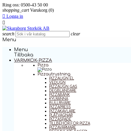
Ring oss:
0500-43 50 00
shopping_cart
Varukorg
(0)

Logga in

search
clear
Menu
Menu
Tillbaka
VARMKÖK-PIZZA
Pizza
Pizzautrustning
PIZZAUGN EL
VEDUGN
PIZZAUGN GAS
DEGBLANDARE
PIZZABÄNK
KYLRÄNNA
BULLRIVARE
PIZZAPRESS
PIZZAKAVLARE
PLÅTVAGNAR
PIZZASPADE
TILLBEHÖR FÖR PIZZA
PIZZAVÄRMARE