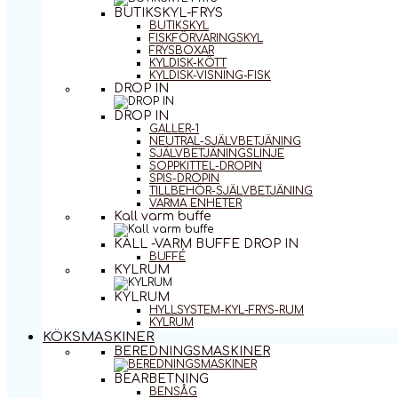
BUTIKSKYL-FRYS
BUTIKSKYL
FISKFÖRVARINGSKYL
FRYSBOXAR
KYLDISK-KÖTT
KYLDISK-VISNING-FISK
DROP IN
DROP IN
GALLER-1
NEUTRAL-SJÄLVBETJÄNING
SJÄLVBETJÄNINGSLINJE
SOPPKITTEL-DROPIN
SPIS-DROPIN
TILLBEHÖR-SJÄLVBETJÄNING
VARMA ENHETER
Kall varm buffe
KALL -VARM BUFFE DROP IN
BUFFÉ
KYLRUM
KYLRUM
HYLLSYSTEM-KYL-FRYS-RUM
KYLRUM
KÖKSMASKINER
BEREDNINGSMASKINER
BEARBETNING
BENSÅG