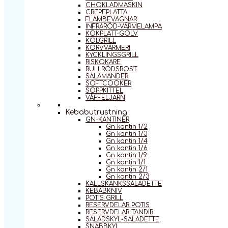
CHOKLADMASKIN
CREPEPLATTA
FLAMBEVAGNAR
INFRARÖD-VÄRMELAMPA
KOKPLATT-GOLV
KOLGRILL
KORVVÄRMERI
KYCKLINGSGRILL
RISKOKARE
RULLRÖDSROST
SALAMANDER
SOFTCOOKER
SOPPKITTEL
VÅFFELJÄRN
Kebabutrustning
GN-KANTINER
Gn kantin 1/2
Gn kantin 1/3
Gn kantin 1/4
Gn kantin 1/6
Gn kantin 1/9
Gn kantin 1/1
Gn kantin 2/1
Gn kantin 2/3
KALLSKÄNKSSALADETTE
KEBABKNIV
POTIS GRILL
RESERVDELAR POTIS
RESERVDELAR TANDIR
SALADSKYL-SALADETTE
SNABBKYL