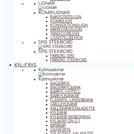
UGNAR
KOMBIUGNAR
BAKPOTATISUGN
KOMBIUGN
KONVEKTIONSUGN
MIKROVÅGSUGN
TANDOORIUGN
UGNSTILLBEHÖR
SPIS STEKBORD
SPIS STEKBORD
FRIBERG SPIS
FRIBERG STEKBORD
KYL-FRYS
Kylmaskiner
Kylmaskiner
BAGERIKYL
BAGERIKYLBÄNK
BARKYL-HOTELL
BARKYLBÄNKAR
FLASKKYL-UNDERBÄNK
GRILLKYLBÄNK
KALLSKÄNKSSALADETTE
KYLBÄNK
KYLBÄNK-BEREDNING
KYLSKÅP GN 2-1
MINIBAR
ÖLFATSKYL
SALADSKYL-SALADETTE