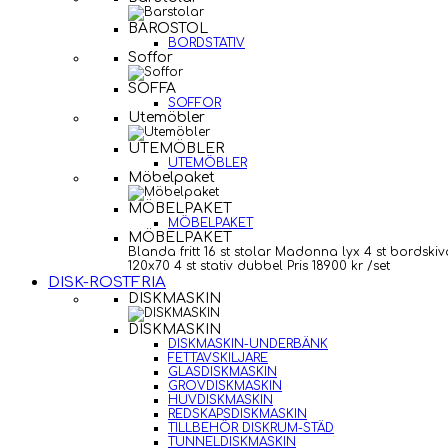
BAROSTOL
BORDSTATIV
Soffor
SOFFA
SOFFOR
Utemöbler
UTEMÖBLER
UTEMÖBLER
Möbelpaket
MÖBELPAKET
MÖBELPAKET
MÖBELPAKET
Blanda fritt 16 st stolar Madonna lyx 4 st bordskiv
120x70 4 st stativ dubbel Pris 18900 kr /set
DISK-ROSTFRIA
DISKMASKIN
DISKMASKIN
DISKMASKIN-UNDERBÄNK
FETTAVSKILJARE
GLASDISKMASKIN
GROVDISKMASKIN
HUVDISKMASKIN
REDSKAPSDISKMASKIN
TILLBEHÖR DISKRUM-STÄD
TUNNELDISKMASKIN