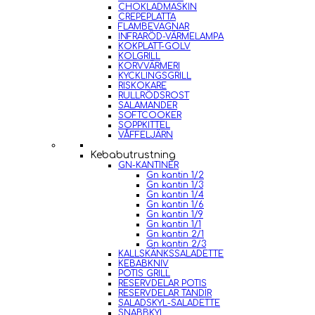
CHOKLADMASKIN
CREPEPLATTA
FLAMBEVAGNAR
INFRARÖD-VÄRMELAMPA
KOKPLATT-GOLV
KOLGRILL
KORVVÄRMERI
KYCKLINGSGRILL
RISKOKARE
RULLRÖDSROST
SALAMANDER
SOFTCOOKER
SOPPKITTEL
VÅFFELJÄRN
Kebabutrustning
GN-KANTINER
Gn kantin 1/2
Gn kantin 1/3
Gn kantin 1/4
Gn kantin 1/6
Gn kantin 1/9
Gn kantin 1/1
Gn kantin 2/1
Gn kantin 2/3
KALLSKÄNKSSALADETTE
KEBABKNIV
POTIS GRILL
RESERVDELAR POTIS
RESERVDELAR TANDIR
SALADSKYL-SALADETTE
SNABBKYL