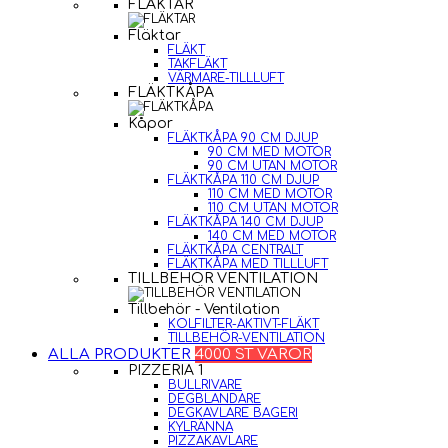
FLÄKTAR
Fläktar
FLÄKT
TAKFLÄKT
VÄRMARE-TILLLUFT
FLÄKTKÅPA
Kåpor
FLÄKTKÅPA 90 CM DJUP
90 CM MED MOTOR
90 CM UTAN MOTOR
FLÄKTKÅPA 110 CM DJUP
110 CM MED MOTOR
110 CM UTAN MOTOR
FLÄKTKÅPA 140 CM DJUP
140 CM MED MOTOR
FLÄKTKÅPA CENTRALT
FLÄKTKÅPA MED TILLLUFT
TILLBEHÖR VENTILATION
Tillbehör - Ventilation
KOLFILTER-AKTIVT-FLÄKT
TILLBEHÖR-VENTILATION
ALLA PRODUKTER
4000 ST VAROR
PIZZERIA 1
BULLRIVARE
DEGBLANDARE
DEGKAVLARE BAGERI
KYLRÄNNA
PIZZAKAVLARE