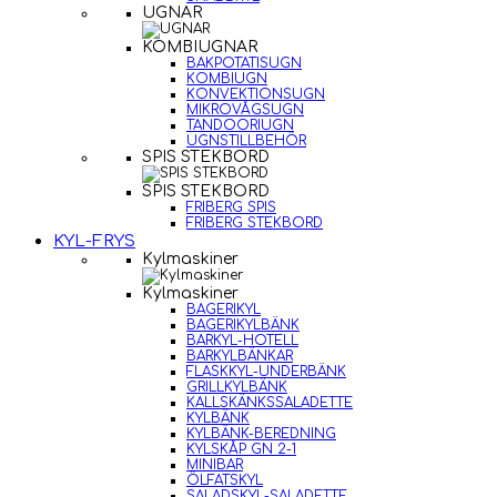
UGNAR
KOMBIUGNAR
BAKPOTATISUGN
KOMBIUGN
KONVEKTIONSUGN
MIKROVÅGSUGN
TANDOORIUGN
UGNSTILLBEHÖR
SPIS STEKBORD
SPIS STEKBORD
FRIBERG SPIS
FRIBERG STEKBORD
KYL-FRYS
Kylmaskiner
Kylmaskiner
BAGERIKYL
BAGERIKYLBÄNK
BARKYL-HOTELL
BARKYLBÄNKAR
FLASKKYL-UNDERBÄNK
GRILLKYLBÄNK
KALLSKÄNKSSALADETTE
KYLBÄNK
KYLBÄNK-BEREDNING
KYLSKÅP GN 2-1
MINIBAR
ÖLFATSKYL
SALADSKYL-SALADETTE