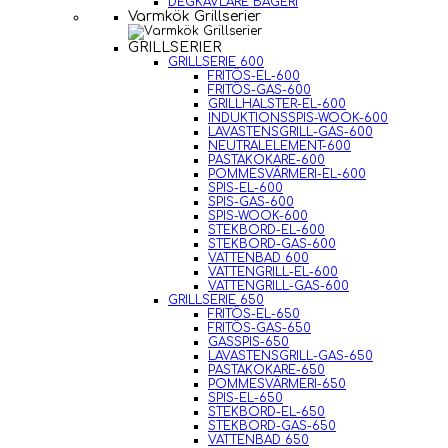
DEGKAVLARE BAGERI
Varmkök Grillserier
GRILLSERIER
GRILLSERIE 600
FRITÖS-EL-600
FRITÖS-GAS-600
GRILLHALSTER-EL-600
INDUKTIONSSPIS-WOOK-600
LAVASTENSGRILL-GAS-600
NEUTRALELEMENT-600
PASTAKOKARE-600
POMMESVÄRMERI-EL-600
SPIS-EL-600
SPIS-GAS-600
SPIS-WOOK-600
STEKBORD-EL-600
STEKBORD-GAS-600
VATTENBAD 600
VATTENGRILL-EL-600
VATTENGRILL-GAS-600
GRILLSERIE 650
FRITÖS-EL-650
FRITÖS-GAS-650
GASSPIS-650
LAVASTENSGRILL-GAS-650
PASTAKOKARE-650
POMMESVÄRMERI-650
SPIS-EL-650
STEKBORD-EL-650
STEKBORD-GAS-650
VATTENBAD 650