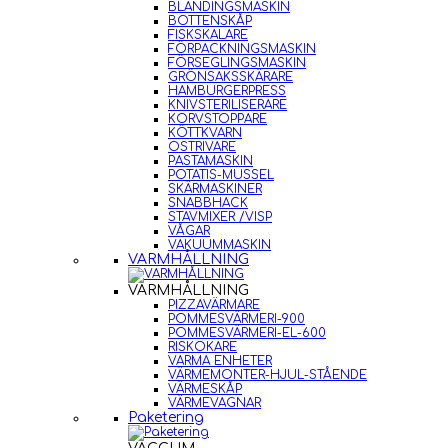
BLANDINGSMASKIN
BOTTENSKÅP
FISKSKALARE
FÖRPACKNINGSMASKIN
FÖRSEGLINGSMASKIN
GRÖNSAKSSKÄRARE
HAMBURGERPRESS
KNIVSTERILISERARE
KORVSTOPPARE
KÖTTKVARN
OSTRIVARE
PASTAMASKIN
POTATIS-MUSSEL
SKÄRMASKINER
SNABBHACK
STAVMIXER /VISP
VÅGAR
VAKUUMMASKIN
VARMHÅLLNING
VARMHÅLLNING
PIZZAVÄRMARE
POMMESVÄRMERI-900
POMMESVÄRMERI-EL-600
RISKOKARE
VARMA ENHETER
VÄRMEMONTER-HJUL-STÅENDE
VÄRMESKÅP
VÄRMEVAGNAR
Paketering