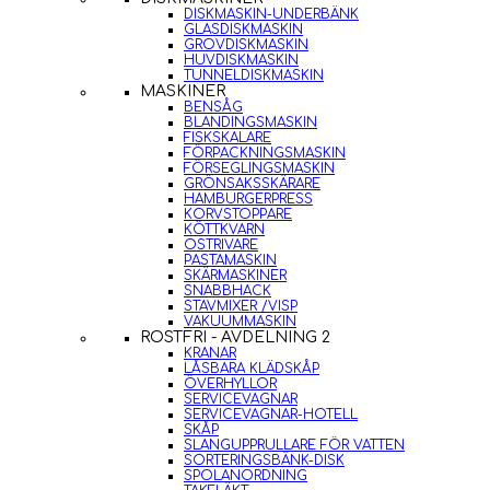
DISKMASKIN-UNDERBÄNK
GLASDISKMASKIN
GROVDISKMASKIN
HUVDISKMASKIN
TUNNELDISKMASKIN
MASKINER
BENSÅG
BLANDINGSMASKIN
FISKSKALARE
FÖRPACKNINGSMASKIN
FÖRSEGLINGSMASKIN
GRÖNSAKSSKÄRARE
HAMBURGERPRESS
KORVSTOPPARE
KÖTTKVARN
OSTRIVARE
PASTAMASKIN
SKÄRMASKINER
SNABBHACK
STAVMIXER /VISP
VAKUUMMASKIN
ROSTFRI - AVDELNING 2
KRANAR
LÅSBARA KLÄDSKÅP
ÖVERHYLLOR
SERVICEVAGNAR
SERVICEVAGNAR-HOTELL
SKÅP
SLANGUPPRULLARE FÖR VATTEN
SORTERINGSBÄNK-DISK
SPOLANORDNING