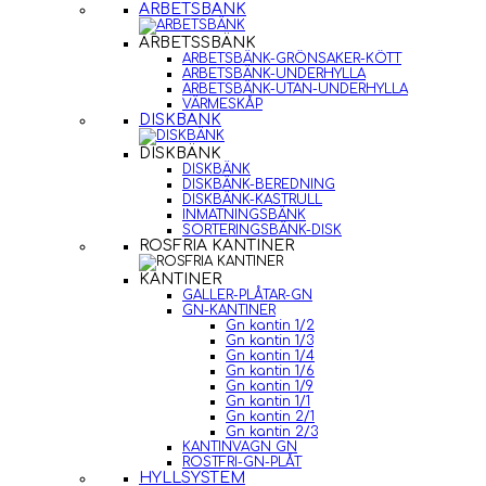
ARBETSBÄNK
ARBETSSBÄNK
ARBETSBÄNK-GRÖNSAKER-KÖTT
ARBETSBÄNK-UNDERHYLLA
ARBETSBÄNK-UTAN-UNDERHYLLA
VÄRMESKÅP
DISKBÄNK
DISKBÄNK
DISKBÄNK
DISKBÄNK-BEREDNING
DISKBÄNK-KASTRULL
INMATNINGSBÄNK
SORTERINGSBÄNK-DISK
ROSFRIA KANTINER
KANTINER
GALLER-PLÅTAR-GN
GN-KANTINER
Gn kantin 1/2
Gn kantin 1/3
Gn kantin 1/4
Gn kantin 1/6
Gn kantin 1/9
Gn kantin 1/1
Gn kantin 2/1
Gn kantin 2/3
KANTINVAGN GN
ROSTFRI-GN-PLÅT
HYLLSYSTEM