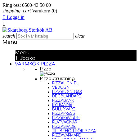
Ring oss:
0500-43 50 00
shopping_cart
Varukorg
(0)

Logga in

search
clear
Menu
Menu
Tillbaka
VARMKÖK-PIZZA
Pizza
Pizzautrustning
PIZZAUGN EL
VEDUGN
PIZZAUGN GAS
DEGBLANDARE
PIZZABÄNK
KYLRÄNNA
BULLRIVARE
PIZZAPRESS
PIZZAKAVLARE
PLÅTVAGNAR
PIZZASPADE
TILLBEHÖR FÖR PIZZA
PIZZAVÄRMARE