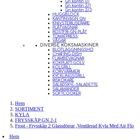
Gn kantin 1/1
Gn kantin 2/1
Gn kantin 2/3
HUGGBLOCK
KANTINVAGN GN
KNIVSTERILISERARE
PLÅTVAGNAR
ROSTFRI-GN-PLÅT
TOMATPRESS
VÅGAR
DIVERSE KÖKSMASKINER
BLÖTLÄGGNINGSHO
CHAFING-DISH
FLAMBEVAGNAR
KOKPLATT-GOLV
KOLGRILL
KORVVÄRMERI
KYCKLINGSGRILL
RISKOKARE
SALADSKYL-SALADETTE
SALAMANDER
SOFTCOOKER
Hem
SORTIMENT
KYLA
FRYSSKÅP GN 2-1
Frost - Frysskåp 2 Glassdörrar ,Ventilerad Kyla Med Air Flo
Hem