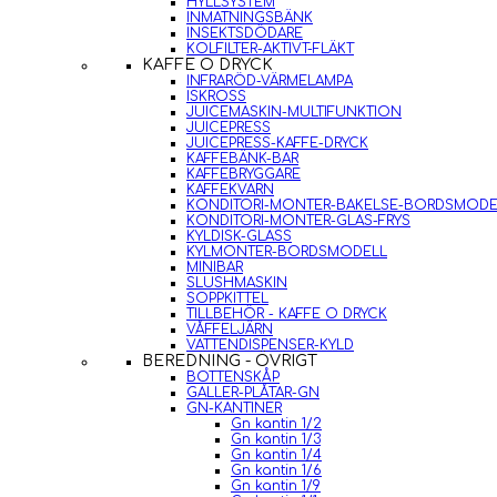
HYLLSYSTEM
INMATNINGSBÄNK
INSEKTSDÖDARE
KOLFILTER-AKTIVT-FLÄKT
KAFFE O DRYCK
INFRARÖD-VÄRMELAMPA
ISKROSS
JUICEMASKIN-MULTIFUNKTION
JUICEPRESS
JUICEPRESS-KAFFE-DRYCK
KAFFEBÄNK-BAR
KAFFEBRYGGARE
KAFFEKVARN
KONDITORI-MONTER-BAKELSE-BORDSMODE
KONDITORI-MONTER-GLAS-FRYS
KYLDISK-GLASS
KYLMONTER-BORDSMODELL
MINIBAR
SLUSHMASKIN
SOPPKITTEL
TILLBEHÖR - KAFFE O DRYCK
VÅFFELJÄRN
VATTENDISPENSER-KYLD
BEREDNING - ÖVRIGT
BOTTENSKÅP
GALLER-PLÅTAR-GN
GN-KANTINER
Gn kantin 1/2
Gn kantin 1/3
Gn kantin 1/4
Gn kantin 1/6
Gn kantin 1/9