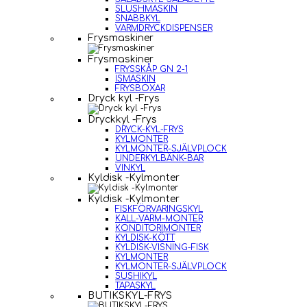
SLUSHMASKIN
SNABBKYL
VARMDRYCKDISPENSER
Frysmaskiner
Frysmaskiner
FRYSSKÅP GN 2-1
ISMASKIN
FRYSBOXAR
Dryck kyl -Frys
Dryckkyl -Frys
DRYCK-KYL-FRYS
KYLMONTER
KYLMONTER-SJÄLVPLOCK
UNDERKYLBÄNK-BAR
VINKYL
Kyldisk -Kylmonter
Kyldisk -Kylmonter
FISKFÖRVARINGSKYL
KALL-VARM-MONTER
KONDITORIMONTER
KYLDISK-KÖTT
KYLDISK-VISNING-FISK
KYLMONTER
KYLMONTER-SJÄLVPLOCK
SUSHIKYL
TAPASKYL
BUTIKSKYL-FRYS