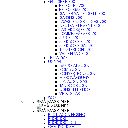
GRILLSERIE 700
FRITÖS-EL-700
FRITÖS-GAS-700
GALLER-VATTENGRILL-700
GASSPIS-700
LAVASTENSGRILL-GAS-700
NEUTRALELEMENT-700
PASTAKOKARE-700
POMMESVÄRMERI-700
SPIS-EL-700
STEKBORD-EL-700
STEKBORD-GAS-700
TIPPSTEKBORD-700
VATTENBAD 700
TEPPANYAKI
UGNAR
BAKPOTATISUGN
KOMBIUGN
KONVEKTIONSUGN
MIKROVÅGSUGN
PIZZAUGN-GAS
TANDOORIUGN
UGNSTILLBEHÖR
VEDUGNAR
WOK
SMÅ MASKINER
SMÅ MASKINER
BLÖTLÄGGNINGSHO
BRÖDROST
BRÖDROST -GRILL
CHAFING-DISH