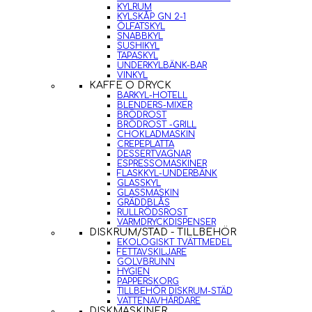
KYLRUM
KYLSKÅP GN 2-1
ÖLFATSKYL
SNABBKYL
SUSHIKYL
TAPASKYL
UNDERKYLBÄNK-BAR
VINKYL
KAFFE O DRYCK
BARKYL-HOTELL
BLENDERS-MIXER
BRÖDROST
BRÖDROST -GRILL
CHOKLADMASKIN
CREPEPLATTA
DESSERTVAGNAR
ESPRESSOMASKINER
FLASKKYL-UNDERBÄNK
GLASSKYL
GLASSMASKIN
GRÄDDBLÅS
RULLRÖDSROST
VARMDRYCKDISPENSER
DISKRUM/STÄD - TILLBEHÖR
EKOLOGISKT TVÄTTMEDEL
FETTAVSKILJARE
GOLVBRUNN
HYGIEN
PAPPERSKORG
TILLBEHÖR DISKRUM-STÄD
VATTENAVHÄRDARE
DISKMASKINER