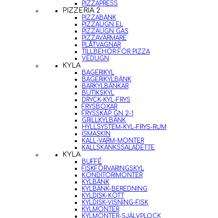
PIZZAPRESS
PIZZERIA 2
PIZZABÄNK
PIZZAUGN EL
PIZZAUGN GAS
PIZZAVÄRMARE
PLÅTVAGNAR
TILLBEHÖR FÖR PIZZA
VEDUGN
KYLA
BAGERIKYL
BAGERIKYLBÄNK
BARKYLBÄNKAR
BUTIKSKYL
DRYCK-KYL-FRYS
FRYSBOXAR
FRYSSKÅP GN 2-1
GRILLKYLBÄNK
HYLLSYSTEM-KYL-FRYS-RUM
ISMASKIN
KALL-VARM-MONTER
KALLSKÄNKSSALADETTE
KYLA
BUFFÉ
FISKFÖRVARINGSKYL
KONDITORIMONTER
KYLBÄNK
KYLBÄNK-BEREDNING
KYLDISK-KÖTT
KYLDISK-VISNING-FISK
KYLMONTER
KYLMONTER-SJÄLVPLOCK