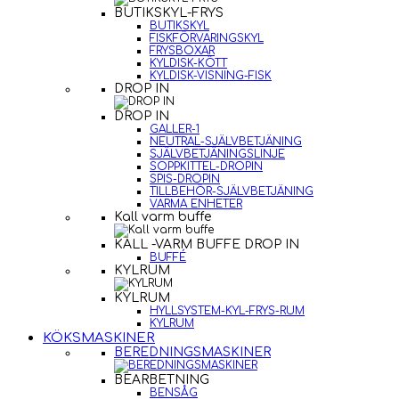
BUTIKSKYL-FRYS
BUTIKSKYL
FISKFÖRVARINGSKYL
FRYSBOXAR
KYLDISK-KÖTT
KYLDISK-VISNING-FISK
DROP IN
DROP IN
GALLER-1
NEUTRAL-SJÄLVBETJÄNING
SJÄLVBETJÄNINGSLINJE
SOPPKITTEL-DROPIN
SPIS-DROPIN
TILLBEHÖR-SJÄLVBETJÄNING
VARMA ENHETER
Kall varm buffe
KALL -VARM BUFFE DROP IN
BUFFÉ
KYLRUM
KYLRUM
HYLLSYSTEM-KYL-FRYS-RUM
KYLRUM
KÖKSMASKINER
BEREDNINGSMASKINER
BEARBETNING
BENSÅG