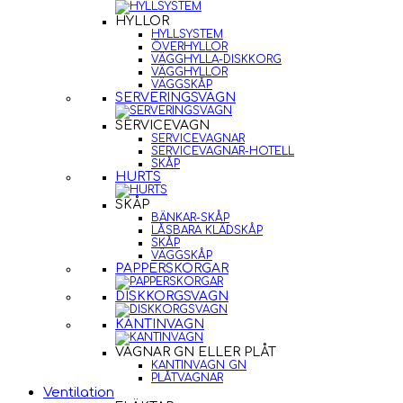
HYLLOR
HYLLSYSTEM
ÖVERHYLLOR
VÄGGHYLLA-DISKKORG
VÄGGHYLLOR
VÄGGSKÅP
SERVERINGSVAGN
SERVICEVAGN
SERVICEVAGNAR
SERVICEVAGNAR-HOTELL
SKÅP
HURTS
SKÅP
BÄNKAR-SKÅP
LÅSBARA KLÄDSKÅP
SKÅP
VÄGGSKÅP
PAPPERSKORGAR
DISKKORGSVAGN
KANTINVAGN
VAGNAR GN ELLER PLÅT
KANTINVAGN GN
PLÅTVAGNAR
Ventilation