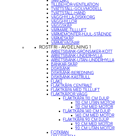
TAKFLÄKT
TILLBEHÖR-VENTILATION
TVÄTTSTÄLL-GOLVMODELL
TVÄTTSTÄLL-HAND
VÄGGHYLLA-DISKKORG
VÄGGHYLLOR
VÄGGSKÅP
VÄRMARE-TILLLUFT
VÄRMEMONTER-HJUL-STÅENDE
VÄRMESKÅP
VÄRMEVAGNAR
ROSTFRI - AVDELNING 1
ARBETSBÄNK-GRÖNSAKER-KÖTT
ARBETSBÄNK-UNDERHYLLA
ARBETSBÄNK-UTAN-UNDERHYLLA
BÄNKAR-SKÅP
DISKBÄNK
DISKBÄNK-BEREDNING
DISKBÄNK-KASTRULL
FLÄKT
FLÄKTKÅPA CENTRALT
FLÄKTKÅPA MED TILLLUFT
FLÄKTKÅPOR VÄGG
FLÄKTKÅPA 110 CM DJUP
110 CM UTAN MOTOR
110 CM MED MOTOR
FLÄKTKÅPA 140 CM DJUP
140 CM MED MOTOR
FLÄKTKÅPA 90 CM DJUP
90 CM MED MOTOR
90 CM UTAN MOTOR
FOTKRAN