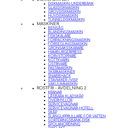
DISKMASKIN-UNDERBÄNK
GLASDISKMASKIN
GROVDISKMASKIN
HUVDISKMASKIN
TUNNELDISKMASKIN
MASKINER
BENSÅG
BLANDINGSMASKIN
FISKSKALARE
FÖRPACKNINGSMASKIN
FÖRSEGLINGSMASKIN
GRÖNSAKSSKÄRARE
HAMBURGERPRESS
KORVSTOPPARE
KÖTTKVARN
OSTRIVARE
PASTAMASKIN
SKÄRMASKINER
SNABBHACK
STAVMIXER /VISP
VAKUUMMASKIN
ROSTFRI - AVDELNING 2
KRANAR
LÅSBARA KLÄDSKÅP
ÖVERHYLLOR
SERVICEVAGNAR
SERVICEVAGNAR-HOTELL
SKÅP
SLANGUPPRULLARE FÖR VATTEN
SORTERINGSBÄNK-DISK
SPOLANORDNING