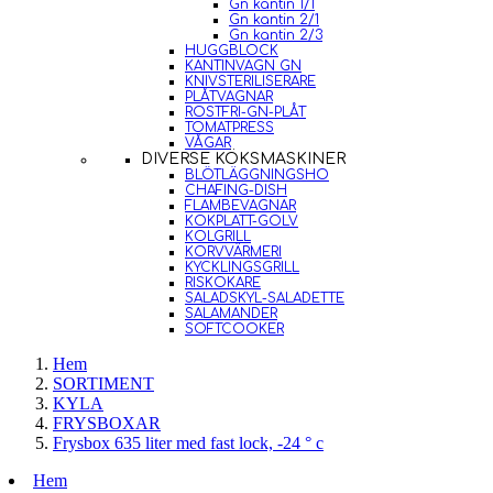
Gn kantin 1/1
Gn kantin 2/1
Gn kantin 2/3
HUGGBLOCK
KANTINVAGN GN
KNIVSTERILISERARE
PLÅTVAGNAR
ROSTFRI-GN-PLÅT
TOMATPRESS
VÅGAR
DIVERSE KÖKSMASKINER
BLÖTLÄGGNINGSHO
CHAFING-DISH
FLAMBEVAGNAR
KOKPLATT-GOLV
KOLGRILL
KORVVÄRMERI
KYCKLINGSGRILL
RISKOKARE
SALADSKYL-SALADETTE
SALAMANDER
SOFTCOOKER
Hem
SORTIMENT
KYLA
FRYSBOXAR
Frysbox 635 liter med fast lock, -24 ° c
Hem