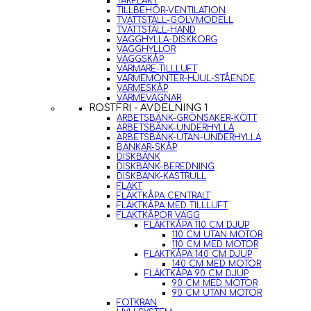
TAKFLÄKT
TILLBEHÖR-VENTILATION
TVÄTTSTÄLL-GOLVMODELL
TVÄTTSTÄLL-HAND
VÄGGHYLLA-DISKKORG
VÄGGHYLLOR
VÄGGSKÅP
VÄRMARE-TILLLUFT
VÄRMEMONTER-HJUL-STÅENDE
VÄRMESKÅP
VÄRMEVAGNAR
ROSTFRI - AVDELNING 1
ARBETSBÄNK-GRÖNSAKER-KÖTT
ARBETSBÄNK-UNDERHYLLA
ARBETSBÄNK-UTAN-UNDERHYLLA
BÄNKAR-SKÅP
DISKBÄNK
DISKBÄNK-BEREDNING
DISKBÄNK-KASTRULL
FLÄKT
FLÄKTKÅPA CENTRALT
FLÄKTKÅPA MED TILLLUFT
FLÄKTKÅPOR VÄGG
FLÄKTKÅPA 110 CM DJUP
110 CM UTAN MOTOR
110 CM MED MOTOR
FLÄKTKÅPA 140 CM DJUP
140 CM MED MOTOR
FLÄKTKÅPA 90 CM DJUP
90 CM MED MOTOR
90 CM UTAN MOTOR
FOTKRAN