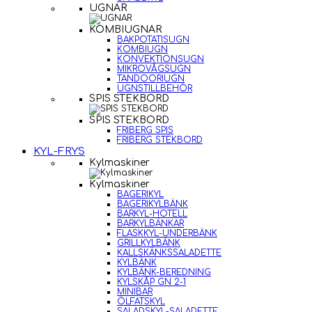
UGNAR
KOMBIUGNAR
BAKPOTATISUGN
KOMBIUGN
KONVEKTIONSUGN
MIKROVÅGSUGN
TANDOORIUGN
UGNSTILLBEHÖR
SPIS STEKBORD
SPIS STEKBORD
FRIBERG SPIS
FRIBERG STEKBORD
KYL-FRYS
Kylmaskiner
Kylmaskiner
BAGERIKYL
BAGERIKYLBÄNK
BARKYL-HOTELL
BARKYLBÄNKAR
FLASKKYL-UNDERBÄNK
GRILLKYLBÄNK
KALLSKÄNKSSALADETTE
KYLBÄNK
KYLBÄNK-BEREDNING
KYLSKÅP GN 2-1
MINIBAR
ÖLFATSKYL
SALADSKYL-SALADETTE