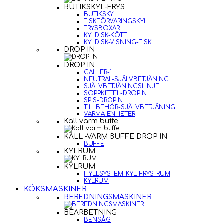
BUTIKSKYL-FRYS
BUTIKSKYL
FISKFÖRVARINGSKYL
FRYSBOXAR
KYLDISK-KÖTT
KYLDISK-VISNING-FISK
DROP IN
DROP IN
GALLER-1
NEUTRAL-SJÄLVBETJÄNING
SJÄLVBETJÄNINGSLINJE
SOPPKITTEL-DROPIN
SPIS-DROPIN
TILLBEHÖR-SJÄLVBETJÄNING
VARMA ENHETER
Kall varm buffe
KALL -VARM BUFFE DROP IN
BUFFÉ
KYLRUM
KYLRUM
HYLLSYSTEM-KYL-FRYS-RUM
KYLRUM
KÖKSMASKINER
BEREDNINGSMASKINER
BEARBETNING
BENSÅG