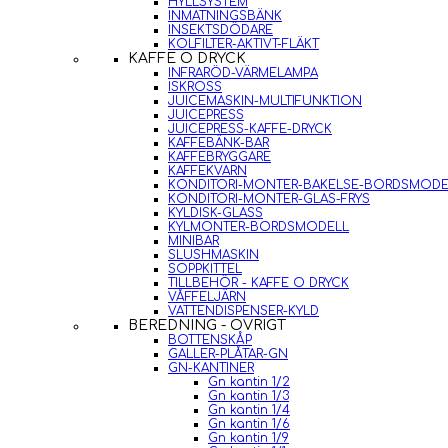
HYLLSYSTEM
INMATNINGSBÄNK
INSEKTSDÖDARE
KOLFILTER-AKTIVT-FLÄKT
KAFFE O DRYCK
INFRARÖD-VÄRMELAMPA
ISKROSS
JUICEMASKIN-MULTIFUNKTION
JUICEPRESS
JUICEPRESS-KAFFE-DRYCK
KAFFEBÄNK-BAR
KAFFEBRYGGARE
KAFFEKVARN
KONDITORI-MONTER-BAKELSE-BORDSMODE
KONDITORI-MONTER-GLAS-FRYS
KYLDISK-GLASS
KYLMONTER-BORDSMODELL
MINIBAR
SLUSHMASKIN
SOPPKITTEL
TILLBEHÖR - KAFFE O DRYCK
VÅFFELJÄRN
VATTENDISPENSER-KYLD
BEREDNING - ÖVRIGT
BOTTENSKÅP
GALLER-PLÅTAR-GN
GN-KANTINER
Gn kantin 1/2
Gn kantin 1/3
Gn kantin 1/4
Gn kantin 1/6
Gn kantin 1/9