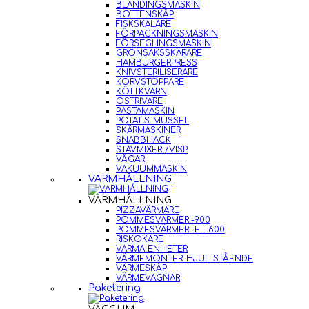
BLANDINGSMASKIN
BOTTENSKÅP
FISKSKALARE
FÖRPACKNINGSMASKIN
FÖRSEGLINGSMASKIN
GRÖNSAKSSKÄRARE
HAMBURGERPRESS
KNIVSTERILISERARE
KORVSTOPPARE
KÖTTKVARN
OSTRIVARE
PASTAMASKIN
POTATIS-MUSSEL
SKÄRMASKINER
SNABBHACK
STAVMIXER /VISP
VÅGAR
VAKUUMMASKIN
VARMHÅLLNING
VARMHÅLLNING
PIZZAVÄRMARE
POMMESVÄRMERI-900
POMMESVÄRMERI-EL-600
RISKOKARE
VARMA ENHETER
VÄRMEMONTER-HJUL-STÅENDE
VÄRMESKÅP
VÄRMEVAGNAR
Paketering