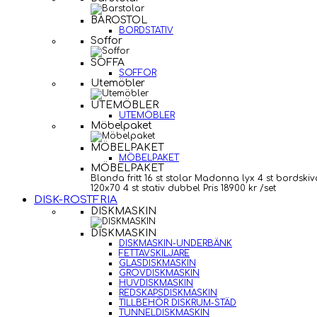
BAROSTOL
BORDSTATIV
Soffor
SOFFA
SOFFOR
Utemöbler
UTEMÖBLER
UTEMÖBLER
Möbelpaket
MÖBELPAKET
MÖBELPAKET
MÖBELPAKET
Blanda fritt 16 st stolar Madonna lyx 4 st bordskiv
120x70 4 st stativ dubbel Pris 18900 kr /set
DISK-ROSTFRIA
DISKMASKIN
DISKMASKIN
DISKMASKIN-UNDERBÄNK
FETTAVSKILJARE
GLASDISKMASKIN
GROVDISKMASKIN
HUVDISKMASKIN
REDSKAPSDISKMASKIN
TILLBEHÖR DISKRUM-STÄD
TUNNELDISKMASKIN