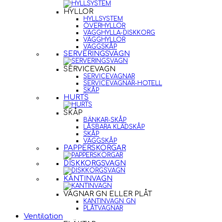
HYLLOR
HYLLSYSTEM
ÖVERHYLLOR
VÄGGHYLLA-DISKKORG
VÄGGHYLLOR
VÄGGSKÅP
SERVERINGSVAGN
SERVICEVAGN
SERVICEVAGNAR
SERVICEVAGNAR-HOTELL
SKÅP
HURTS
SKÅP
BÄNKAR-SKÅP
LÅSBARA KLÄDSKÅP
SKÅP
VÄGGSKÅP
PAPPERSKORGAR
DISKKORGSVAGN
KANTINVAGN
VAGNAR GN ELLER PLÅT
KANTINVAGN GN
PLÅTVAGNAR
Ventilation