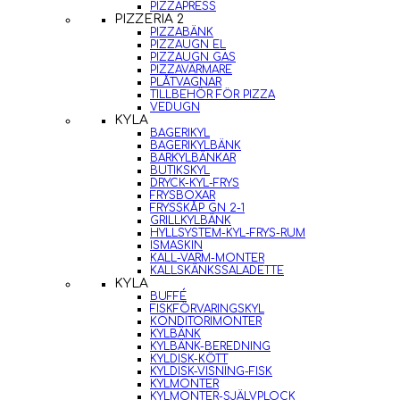
PIZZAPRESS
PIZZERIA 2
PIZZABÄNK
PIZZAUGN EL
PIZZAUGN GAS
PIZZAVÄRMARE
PLÅTVAGNAR
TILLBEHÖR FÖR PIZZA
VEDUGN
KYLA
BAGERIKYL
BAGERIKYLBÄNK
BARKYLBÄNKAR
BUTIKSKYL
DRYCK-KYL-FRYS
FRYSBOXAR
FRYSSKÅP GN 2-1
GRILLKYLBÄNK
HYLLSYSTEM-KYL-FRYS-RUM
ISMASKIN
KALL-VARM-MONTER
KALLSKÄNKSSALADETTE
KYLA
BUFFÉ
FISKFÖRVARINGSKYL
KONDITORIMONTER
KYLBÄNK
KYLBÄNK-BEREDNING
KYLDISK-KÖTT
KYLDISK-VISNING-FISK
KYLMONTER
KYLMONTER-SJÄLVPLOCK