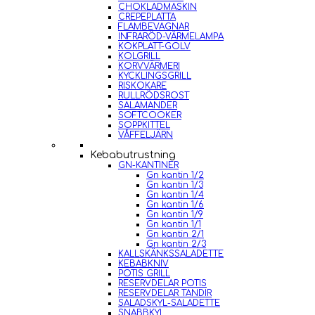
CHOKLADMASKIN
CREPEPLATTA
FLAMBEVAGNAR
INFRARÖD-VÄRMELAMPA
KOKPLATT-GOLV
KOLGRILL
KORVVÄRMERI
KYCKLINGSGRILL
RISKOKARE
RULLRÖDSROST
SALAMANDER
SOFTCOOKER
SOPPKITTEL
VÅFFELJÄRN
Kebabutrustning
GN-KANTINER
Gn kantin 1/2
Gn kantin 1/3
Gn kantin 1/4
Gn kantin 1/6
Gn kantin 1/9
Gn kantin 1/1
Gn kantin 2/1
Gn kantin 2/3
KALLSKÄNKSSALADETTE
KEBABKNIV
POTIS GRILL
RESERVDELAR POTIS
RESERVDELAR TANDIR
SALADSKYL-SALADETTE
SNABBKYL