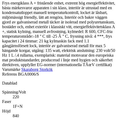
Frys energiklass A + fristående enhet, extremt hög energieffektivitet,
bästa märkesvaror apparaten i sin klass, interiör är utrustad med en
kondensatutloppet manuell temperaturkontroll, locket är låsbart,
miljömässigt friendly, lätt att rengöra, Interiör och bakre väggen
gjord av galvaniserad metall täcker är isolerad med polyuretanskum,
bostäder och, enhet exteriör i klassiskt vitt, energieffektivitetsklass A
+, statisk kylning, manuell avfrostning, kylmedel: R 600, CFC-fria
temperaturområde:-18 ° C till -25 Â ° C, frysning nivå: 4 ***, frys
kapacitet i 24 timmar: 21 kg kylmaskin fack med 1.1
gångjärnsförsett lock, interiör av galvaniserad metall för max 5
hängande korgar, utgång: 135 watt, elektrisk anslutning: 230 volt/50
Hz 1 L /.4 rullarna, exemplarisk: material motsvarar den europeiska
mat produktstandarder, producerad i linje med hygien och säkerhet
direktiven, uppfyller EG-normer (internationella TÃœV certifikat)
Varumärke
Skaraborg Storkök
Referens
BGA0006/S
Datablad
Spänning/Volt
220
Faser
1F+N
Höjd
840