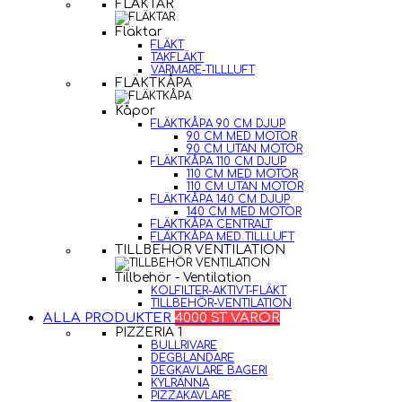
FLÄKTAR
Fläktar
FLÄKT
TAKFLÄKT
VÄRMARE-TILLLUFT
FLÄKTKÅPA
Kåpor
FLÄKTKÅPA 90 CM DJUP
90 CM MED MOTOR
90 CM UTAN MOTOR
FLÄKTKÅPA 110 CM DJUP
110 CM MED MOTOR
110 CM UTAN MOTOR
FLÄKTKÅPA 140 CM DJUP
140 CM MED MOTOR
FLÄKTKÅPA CENTRALT
FLÄKTKÅPA MED TILLLUFT
TILLBEHÖR VENTILATION
Tillbehör - Ventilation
KOLFILTER-AKTIVT-FLÄKT
TILLBEHÖR-VENTILATION
ALLA PRODUKTER
4000 ST VAROR
PIZZERIA 1
BULLRIVARE
DEGBLANDARE
DEGKAVLARE BAGERI
KYLRÄNNA
PIZZAKAVLARE