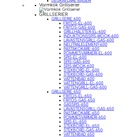
DEGKAVLARE BAGERI
Varmkök Grillserier
GRILLSERIER
GRILLSERIE 600
FRITÖS-EL-600
FRITÖS-GAS-600
GRILLHALSTER-EL-600
INDUKTIONSSPIS-WOOK-600
LAVASTENSGRILL-GAS-600
NEUTRALELEMENT-600
PASTAKOKARE-600
POMMESVÄRMERI-EL-600
SPIS-EL-600
SPIS-GAS-600
SPIS-WOOK-600
STEKBORD-EL-600
STEKBORD-GAS-600
VATTENBAD 600
VATTENGRILL-EL-600
VATTENGRILL-GAS-600
GRILLSERIE 650
FRITÖS-EL-650
FRITÖS-GAS-650
GASSPIS-650
LAVASTENSGRILL-GAS-650
PASTAKOKARE-650
POMMESVÄRMERI-650
SPIS-EL-650
STEKBORD-EL-650
STEKBORD-GAS-650
VATTENBAD 650