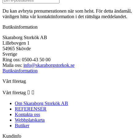
Du kan avbryta prenumerationen när som helst. För detta ändamål,
vänligen hitta vår kontaktinformation i det rättsliga meddelandet.
Butiksinformation
Skaraborg Storkök AB
Lillebovgen 1
54965 Skövde
Sverige
Ring oss:
0500-43 50 00
Maila oss:
info@skaraborgstorkok.se
Butiksinformation
Vårt företag
Vårt företag


Om Skaraborg Storkök AB
REFERENSER
Kontakta oss
Webbplatskarta
Butiker
Kundinfo