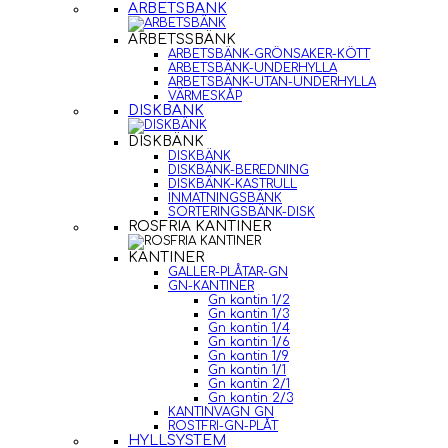
ARBETSBÄNK
ARBETSSBÄNK
ARBETSBÄNK-GRÖNSAKER-KÖTT
ARBETSBÄNK-UNDERHYLLA
ARBETSBÄNK-UTAN-UNDERHYLLA
VÄRMESKÅP
DISKBÄNK
DISKBÄNK
DISKBÄNK
DISKBÄNK-BEREDNING
DISKBÄNK-KASTRULL
INMATNINGSBÄNK
SORTERINGSBÄNK-DISK
ROSFRIA KANTINER
KANTINER
GALLER-PLÅTAR-GN
GN-KANTINER
Gn kantin 1/2
Gn kantin 1/3
Gn kantin 1/4
Gn kantin 1/6
Gn kantin 1/9
Gn kantin 1/1
Gn kantin 2/1
Gn kantin 2/3
KANTINVAGN GN
ROSTFRI-GN-PLÅT
HYLLSYSTEM