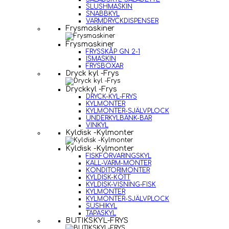
SLUSHMASKIN
SNABBKYL
VARMDRYCKDISPENSER
Frysmaskiner
Frysmaskiner
FRYSSKÅP GN 2-1
ISMASKIN
FRYSBOXAR
Dryck kyl -Frys
Dryckkyl -Frys
DRYCK-KYL-FRYS
KYLMONTER
KYLMONTER-SJÄLVPLOCK
UNDERKYLBÄNK-BAR
VINKYL
Kyldisk -Kylmonter
Kyldisk -Kylmonter
FISKFÖRVARINGSKYL
KALL-VARM-MONTER
KONDITORIMONTER
KYLDISK-KÖTT
KYLDISK-VISNING-FISK
KYLMONTER
KYLMONTER-SJÄLVPLOCK
SUSHIKYL
TAPASKYL
BUTIKSKYL-FRYS