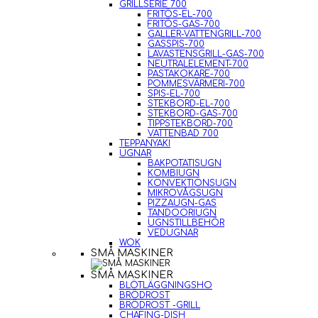
GRILLSERIE 700
FRITÖS-EL-700
FRITÖS-GAS-700
GALLER-VATTENGRILL-700
GASSPIS-700
LAVASTENSGRILL-GAS-700
NEUTRALELEMENT-700
PASTAKOKARE-700
POMMESVÄRMERI-700
SPIS-EL-700
STEKBORD-EL-700
STEKBORD-GAS-700
TIPPSTEKBORD-700
VATTENBAD 700
TEPPANYAKI
UGNAR
BAKPOTATISUGN
KOMBIUGN
KONVEKTIONSUGN
MIKROVÅGSUGN
PIZZAUGN-GAS
TANDOORIUGN
UGNSTILLBEHÖR
VEDUGNAR
WOK
SMÅ MASKINER
SMÅ MASKINER
BLÖTLÄGGNINGSHO
BRÖDROST
BRÖDROST -GRILL
CHAFING-DISH