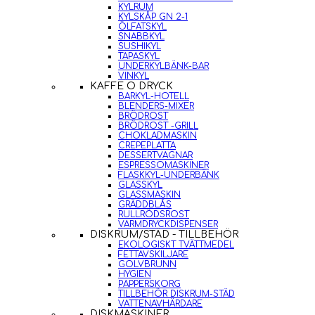
KYLRUM
KYLSKÅP GN 2-1
ÖLFATSKYL
SNABBKYL
SUSHIKYL
TAPASKYL
UNDERKYLBÄNK-BAR
VINKYL
KAFFE O DRYCK
BARKYL-HOTELL
BLENDERS-MIXER
BRÖDROST
BRÖDROST -GRILL
CHOKLADMASKIN
CREPEPLATTA
DESSERTVAGNAR
ESPRESSOMASKINER
FLASKKYL-UNDERBÄNK
GLASSKYL
GLASSMASKIN
GRÄDDBLÅS
RULLRÖDSROST
VARMDRYCKDISPENSER
DISKRUM/STÄD - TILLBEHÖR
EKOLOGISKT TVÄTTMEDEL
FETTAVSKILJARE
GOLVBRUNN
HYGIEN
PAPPERSKORG
TILLBEHÖR DISKRUM-STÄD
VATTENAVHÄRDARE
DISKMASKINER