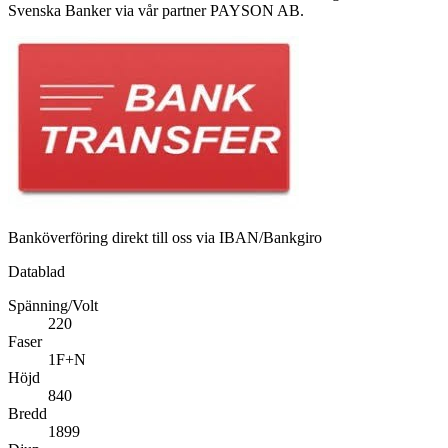
Svenska Banker via vår partner PAYSON AB.
Banköverföring direkt till oss via IBAN/Bankgiro
Datablad
Spänning/Volt
220
Faser
1F+N
Höjd
840
Bredd
1899