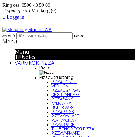
Ring oss:
0500-43 50 00
shopping_cart
Varukorg
(0)

Logga in

search
clear
Menu
Menu
Tillbaka
VARMKÖK-PIZZA
Pizza
Pizzautrustning
PIZZAUGN EL
VEDUGN
PIZZAUGN GAS
DEGBLANDARE
PIZZABÄNK
KYLRÄNNA
BULLRIVARE
PIZZAPRESS
PIZZAKAVLARE
PLÅTVAGNAR
PIZZASPADE
TILLBEHÖR FÖR PIZZA
PIZZAVÄRMARE