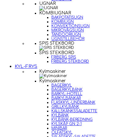
UGNAR
KOMBIUGNAR
BAKPOTATISUGN
KOMBIUGN
KONVEKTIONSUGN
MIKROVÅGSUGN
TANDOORIUGN
UGNSTILLBEHÖR
SPIS STEKBORD
SPIS STEKBORD
FRIBERG SPIS
FRIBERG STEKBORD
KYL-FRYS
Kylmaskiner
Kylmaskiner
BAGERIKYL
BAGERIKYLBÄNK
BARKYL-HOTELL
BARKYLBÄNKAR
FLASKKYL-UNDERBÄNK
GRILLKYLBÄNK
KALLSKÄNKSSALADETTE
KYLBÄNK
KYLBÄNK-BEREDNING
KYLSKÅP GN 2-1
MINIBAR
ÖLFATSKYL
SALADSKYL-SALADETTE