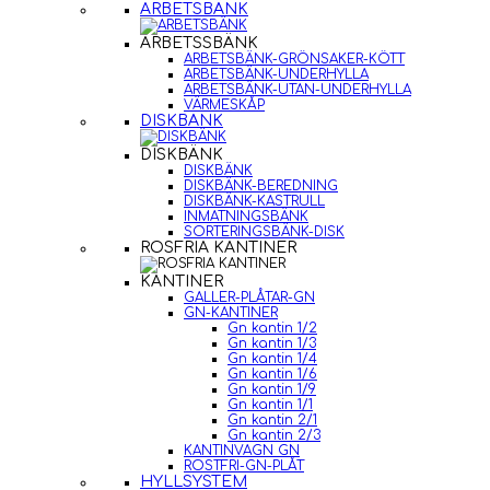
ARBETSBÄNK
ARBETSSBÄNK
ARBETSBÄNK-GRÖNSAKER-KÖTT
ARBETSBÄNK-UNDERHYLLA
ARBETSBÄNK-UTAN-UNDERHYLLA
VÄRMESKÅP
DISKBÄNK
DISKBÄNK
DISKBÄNK
DISKBÄNK-BEREDNING
DISKBÄNK-KASTRULL
INMATNINGSBÄNK
SORTERINGSBÄNK-DISK
ROSFRIA KANTINER
KANTINER
GALLER-PLÅTAR-GN
GN-KANTINER
Gn kantin 1/2
Gn kantin 1/3
Gn kantin 1/4
Gn kantin 1/6
Gn kantin 1/9
Gn kantin 1/1
Gn kantin 2/1
Gn kantin 2/3
KANTINVAGN GN
ROSTFRI-GN-PLÅT
HYLLSYSTEM