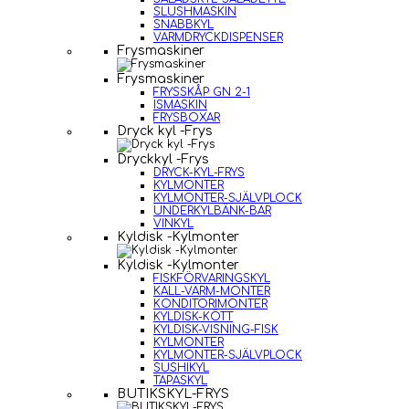
SLUSHMASKIN
SNABBKYL
VARMDRYCKDISPENSER
Frysmaskiner
Frysmaskiner
FRYSSKÅP GN 2-1
ISMASKIN
FRYSBOXAR
Dryck kyl -Frys
Dryckkyl -Frys
DRYCK-KYL-FRYS
KYLMONTER
KYLMONTER-SJÄLVPLOCK
UNDERKYLBÄNK-BAR
VINKYL
Kyldisk -Kylmonter
Kyldisk -Kylmonter
FISKFÖRVARINGSKYL
KALL-VARM-MONTER
KONDITORIMONTER
KYLDISK-KÖTT
KYLDISK-VISNING-FISK
KYLMONTER
KYLMONTER-SJÄLVPLOCK
SUSHIKYL
TAPASKYL
BUTIKSKYL-FRYS