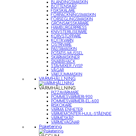
BLANDINGSMASKIN
BOTTENSKÅP
FISKSKALARE
FÖRPACKNINGSMASKIN
FÖRSEGLINGSMASKIN
GRÖNSAKSSKÄRARE
HAMBURGERPRESS
KNIVSTERILISERARE
KORVSTOPPARE
KÖTTKVARN
OSTRIVARE
PASTAMASKIN
POTATIS-MUSSEL
SKÄRMASKINER
SNABBHACK
STAVMIXER /VISP
VÅGAR
VAKUUMMASKIN
VARMHÅLLNING
VARMHÅLLNING
PIZZAVÄRMARE
POMMESVÄRMERI-900
POMMESVÄRMERI-EL-600
RISKOKARE
VARMA ENHETER
VÄRMEMONTER-HJUL-STÅENDE
VÄRMESKÅP
VÄRMEVAGNAR
Paketering