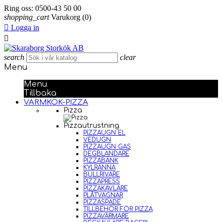
Ring oss:
0500-43 50 00
shopping_cart
Varukorg
(0)

Logga in

search
clear
Menu
Menu
Tillbaka
VARMKÖK-PIZZA
Pizza
Pizzautrustning
PIZZAUGN EL
VEDUGN
PIZZAUGN GAS
DEGBLANDARE
PIZZABÄNK
KYLRÄNNA
BULLRIVARE
PIZZAPRESS
PIZZAKAVLARE
PLÅTVAGNAR
PIZZASPADE
TILLBEHÖR FÖR PIZZA
PIZZAVÄRMARE