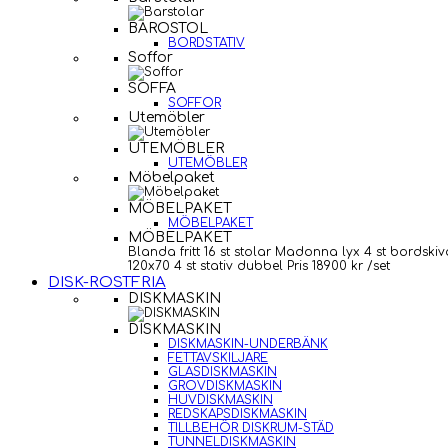
BAROSTOL
BORDSTATIV
Soffor
SOFFA
SOFFOR
Utemöbler
UTEMÖBLER
UTEMÖBLER
Möbelpaket
MÖBELPAKET
MÖBELPAKET
MÖBELPAKET
Blanda fritt 16 st stolar Madonna lyx 4 st bordskiv
120x70 4 st stativ dubbel Pris 18900 kr /set
DISK-ROSTFRIA
DISKMASKIN
DISKMASKIN
DISKMASKIN-UNDERBÄNK
FETTAVSKILJARE
GLASDISKMASKIN
GROVDISKMASKIN
HUVDISKMASKIN
REDSKAPSDISKMASKIN
TILLBEHÖR DISKRUM-STÄD
TUNNELDISKMASKIN