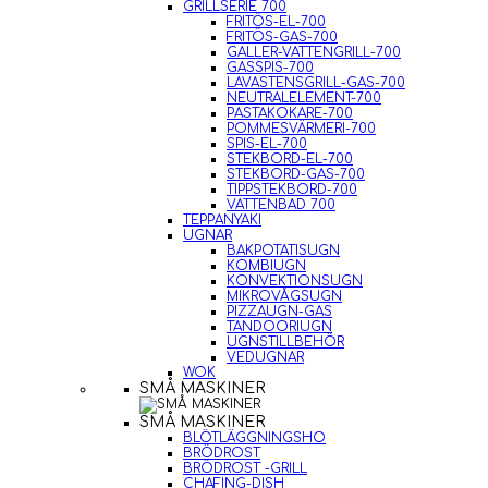
GRILLSERIE 700
FRITÖS-EL-700
FRITÖS-GAS-700
GALLER-VATTENGRILL-700
GASSPIS-700
LAVASTENSGRILL-GAS-700
NEUTRALELEMENT-700
PASTAKOKARE-700
POMMESVÄRMERI-700
SPIS-EL-700
STEKBORD-EL-700
STEKBORD-GAS-700
TIPPSTEKBORD-700
VATTENBAD 700
TEPPANYAKI
UGNAR
BAKPOTATISUGN
KOMBIUGN
KONVEKTIONSUGN
MIKROVÅGSUGN
PIZZAUGN-GAS
TANDOORIUGN
UGNSTILLBEHÖR
VEDUGNAR
WOK
SMÅ MASKINER
SMÅ MASKINER
BLÖTLÄGGNINGSHO
BRÖDROST
BRÖDROST -GRILL
CHAFING-DISH