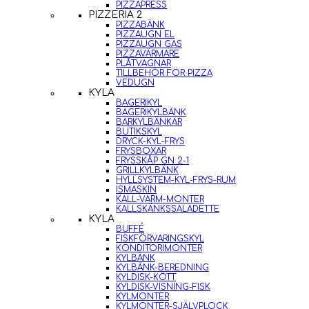
PIZZAPRESS
PIZZERIA 2
PIZZABÄNK
PIZZAUGN EL
PIZZAUGN GAS
PIZZAVÄRMARE
PLÅTVAGNAR
TILLBEHÖR FÖR PIZZA
VEDUGN
KYLA
BAGERIKYL
BAGERIKYLBÄNK
BARKYLBÄNKAR
BUTIKSKYL
DRYCK-KYL-FRYS
FRYSBOXAR
FRYSSKÅP GN 2-1
GRILLKYLBÄNK
HYLLSYSTEM-KYL-FRYS-RUM
ISMASKIN
KALL-VARM-MONTER
KALLSKÄNKSSALADETTE
KYLA
BUFFÉ
FISKFÖRVARINGSKYL
KONDITORIMONTER
KYLBÄNK
KYLBÄNK-BEREDNING
KYLDISK-KÖTT
KYLDISK-VISNING-FISK
KYLMONTER
KYLMONTER-SJÄLVPLOCK