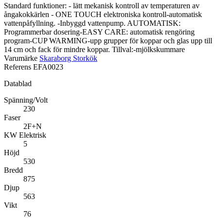
Standard funktioner: - lätt mekanisk kontroll av temperaturen av
ångakokkärlen - ONE TOUCH elektroniska kontroll-automatisk
vattenpåfyllning. -Inbyggd vattenpump. AUTOMATISK:
Programmerbar dosering-EASY CARE: automatisk rengöring
program-CUP WARMING-upp grupper för koppar och glas upp till
14 cm och fack för mindre koppar. Tillval:-mjölkskummare
Varumärke
Skaraborg Storkök
Referens
EFA0023
Datablad
Spänning/Volt
230
Faser
2F+N
KW Elektrisk
5
Höjd
530
Bredd
875
Djup
563
Vikt
76