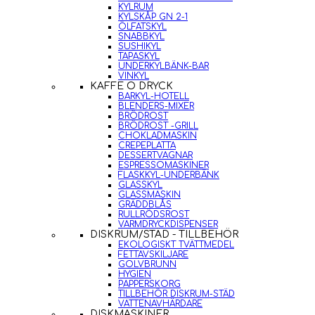
KYLRUM
KYLSKÅP GN 2-1
ÖLFATSKYL
SNABBKYL
SUSHIKYL
TAPASKYL
UNDERKYLBÄNK-BAR
VINKYL
KAFFE O DRYCK
BARKYL-HOTELL
BLENDERS-MIXER
BRÖDROST
BRÖDROST -GRILL
CHOKLADMASKIN
CREPEPLATTA
DESSERTVAGNAR
ESPRESSOMASKINER
FLASKKYL-UNDERBÄNK
GLASSKYL
GLASSMASKIN
GRÄDDBLÅS
RULLRÖDSROST
VARMDRYCKDISPENSER
DISKRUM/STÄD - TILLBEHÖR
EKOLOGISKT TVÄTTMEDEL
FETTAVSKILJARE
GOLVBRUNN
HYGIEN
PAPPERSKORG
TILLBEHÖR DISKRUM-STÄD
VATTENAVHÄRDARE
DISKMASKINER