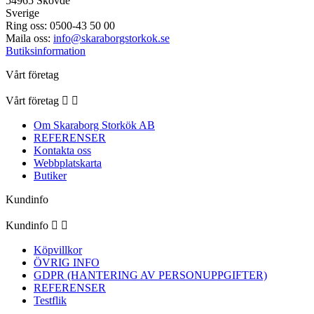
54965 Skövde
Sverige
Ring oss:
0500-43 50 00
Maila oss:
info@skaraborgstorkok.se
Butiksinformation
Vårt företag
Vårt företag


Om Skaraborg Storkök AB
REFERENSER
Kontakta oss
Webbplatskarta
Butiker
Kundinfo
Kundinfo


Köpvillkor
ÖVRIG INFO
GDPR (HANTERING AV PERSONUPPGIFTER)
REFERENSER
Testflik