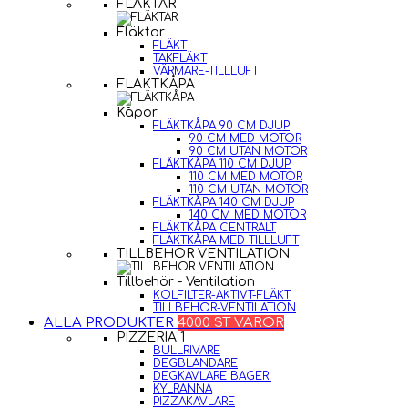
FLÄKTAR
Fläktar
FLÄKT
TAKFLÄKT
VÄRMARE-TILLLUFT
FLÄKTKÅPA
Kåpor
FLÄKTKÅPA 90 CM DJUP
90 CM MED MOTOR
90 CM UTAN MOTOR
FLÄKTKÅPA 110 CM DJUP
110 CM MED MOTOR
110 CM UTAN MOTOR
FLÄKTKÅPA 140 CM DJUP
140 CM MED MOTOR
FLÄKTKÅPA CENTRALT
FLÄKTKÅPA MED TILLLUFT
TILLBEHÖR VENTILATION
Tillbehör - Ventilation
KOLFILTER-AKTIVT-FLÄKT
TILLBEHÖR-VENTILATION
ALLA PRODUKTER
4000 ST VAROR
PIZZERIA 1
BULLRIVARE
DEGBLANDARE
DEGKAVLARE BAGERI
KYLRÄNNA
PIZZAKAVLARE