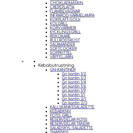
CHOKLADMASKIN
CREPEPLATTA
FLAMBEVAGNAR
INFRARÖD-VÄRMELAMPA
KOKPLATT-GOLV
KOLGRILL
KORVVÄRMERI
KYCKLINGSGRILL
RISKOKARE
RULLRÖDSROST
SALAMANDER
SOFTCOOKER
SOPPKITTEL
VÅFFELJÄRN
Kebabutrustning
GN-KANTINER
Gn kantin 1/2
Gn kantin 1/3
Gn kantin 1/4
Gn kantin 1/6
Gn kantin 1/9
Gn kantin 1/1
Gn kantin 2/1
Gn kantin 2/3
KALLSKÄNKSSALADETTE
KEBABKNIV
POTIS GRILL
RESERVDELAR POTIS
RESERVDELAR TANDIR
SALADSKYL-SALADETTE
SNABBKYL