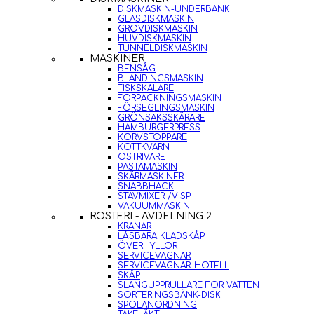
DISKMASKIN-UNDERBÄNK
GLASDISKMASKIN
GROVDISKMASKIN
HUVDISKMASKIN
TUNNELDISKMASKIN
MASKINER
BENSÅG
BLANDINGSMASKIN
FISKSKALARE
FÖRPACKNINGSMASKIN
FÖRSEGLINGSMASKIN
GRÖNSAKSSKÄRARE
HAMBURGERPRESS
KORVSTOPPARE
KÖTTKVARN
OSTRIVARE
PASTAMASKIN
SKÄRMASKINER
SNABBHACK
STAVMIXER /VISP
VAKUUMMASKIN
ROSTFRI - AVDELNING 2
KRANAR
LÅSBARA KLÄDSKÅP
ÖVERHYLLOR
SERVICEVAGNAR
SERVICEVAGNAR-HOTELL
SKÅP
SLANGUPPRULLARE FÖR VATTEN
SORTERINGSBÄNK-DISK
SPOLANORDNING