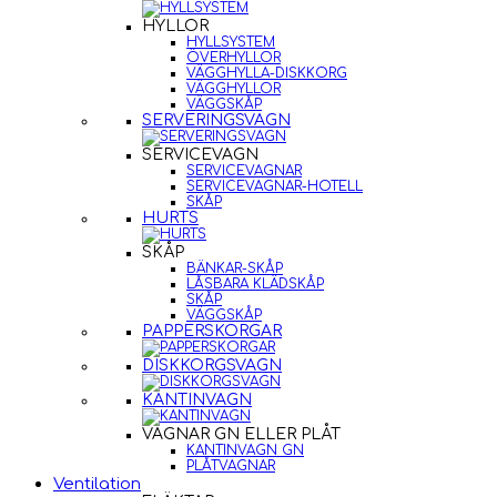
HYLLOR
HYLLSYSTEM
ÖVERHYLLOR
VÄGGHYLLA-DISKKORG
VÄGGHYLLOR
VÄGGSKÅP
SERVERINGSVAGN
SERVICEVAGN
SERVICEVAGNAR
SERVICEVAGNAR-HOTELL
SKÅP
HURTS
SKÅP
BÄNKAR-SKÅP
LÅSBARA KLÄDSKÅP
SKÅP
VÄGGSKÅP
PAPPERSKORGAR
DISKKORGSVAGN
KANTINVAGN
VAGNAR GN ELLER PLÅT
KANTINVAGN GN
PLÅTVAGNAR
Ventilation