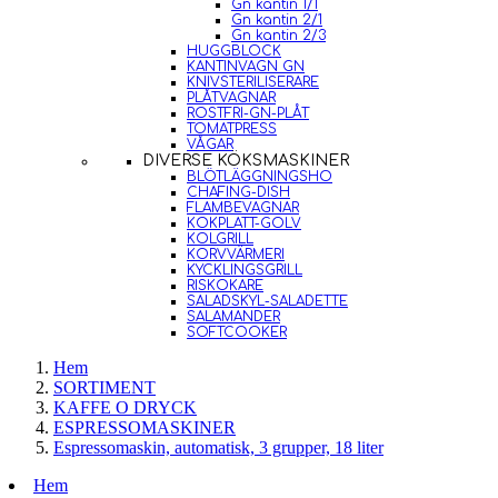
Gn kantin 1/1
Gn kantin 2/1
Gn kantin 2/3
HUGGBLOCK
KANTINVAGN GN
KNIVSTERILISERARE
PLÅTVAGNAR
ROSTFRI-GN-PLÅT
TOMATPRESS
VÅGAR
DIVERSE KÖKSMASKINER
BLÖTLÄGGNINGSHO
CHAFING-DISH
FLAMBEVAGNAR
KOKPLATT-GOLV
KOLGRILL
KORVVÄRMERI
KYCKLINGSGRILL
RISKOKARE
SALADSKYL-SALADETTE
SALAMANDER
SOFTCOOKER
Hem
SORTIMENT
KAFFE O DRYCK
ESPRESSOMASKINER
Espressomaskin, automatisk, 3 grupper, 18 liter
Hem