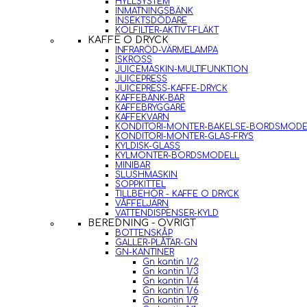
HYLLSYSTEM
INMATNINGSBÄNK
INSEKTSDÖDARE
KOLFILTER-AKTIVT-FLÄKT
KAFFE O DRYCK
INFRARÖD-VÄRMELAMPA
ISKROSS
JUICEMASKIN-MULTIFUNKTION
JUICEPRESS
JUICEPRESS-KAFFE-DRYCK
KAFFEBÄNK-BAR
KAFFEBRYGGARE
KAFFEKVARN
KONDITORI-MONTER-BAKELSE-BORDSMODE
KONDITORI-MONTER-GLAS-FRYS
KYLDISK-GLASS
KYLMONTER-BORDSMODELL
MINIBAR
SLUSHMASKIN
SOPPKITTEL
TILLBEHÖR - KAFFE O DRYCK
VÅFFELJÄRN
VATTENDISPENSER-KYLD
BEREDNING - ÖVRIGT
BOTTENSKÅP
GALLER-PLÅTAR-GN
GN-KANTINER
Gn kantin 1/2
Gn kantin 1/3
Gn kantin 1/4
Gn kantin 1/6
Gn kantin 1/9