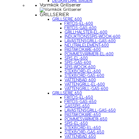
DEGKAVLARE BAGERI
Varmkök Grillserier
GRILLSERIER
GRILLSERIE 600
FRITÖS-EL-600
FRITÖS-GAS-600
GRILLHALSTER-EL-600
INDUKTIONSSPIS-WOOK-600
LAVASTENSGRILL-GAS-600
NEUTRALELEMENT-600
PASTAKOKARE-600
POMMESVÄRMERI-EL-600
SPIS-EL-600
SPIS-GAS-600
SPIS-WOOK-600
STEKBORD-EL-600
STEKBORD-GAS-600
VATTENBAD 600
VATTENGRILL-EL-600
VATTENGRILL-GAS-600
GRILLSERIE 650
FRITÖS-EL-650
FRITÖS-GAS-650
GASSPIS-650
LAVASTENSGRILL-GAS-650
PASTAKOKARE-650
POMMESVÄRMERI-650
SPIS-EL-650
STEKBORD-EL-650
STEKBORD-GAS-650
VATTENBAD 650