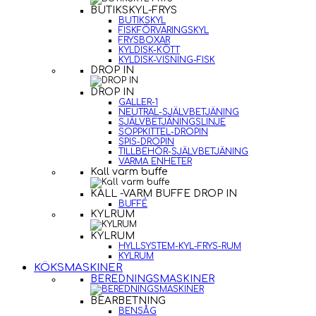
BUTIKSKYL-FRYS
BUTIKSKYL
FISKFÖRVARINGSKYL
FRYSBOXAR
KYLDISK-KÖTT
KYLDISK-VISNING-FISK
DROP IN
DROP IN
GALLER-1
NEUTRAL-SJÄLVBETJÄNING
SJÄLVBETJÄNINGSLINJE
SOPPKITTEL-DROPIN
SPIS-DROPIN
TILLBEHÖR-SJÄLVBETJÄNING
VARMA ENHETER
Kall varm buffe
KALL -VARM BUFFE DROP IN
BUFFÉ
KYLRUM
KYLRUM
HYLLSYSTEM-KYL-FRYS-RUM
KYLRUM
KÖKSMASKINER
BEREDNINGSMASKINER
BEARBETNING
BENSÅG