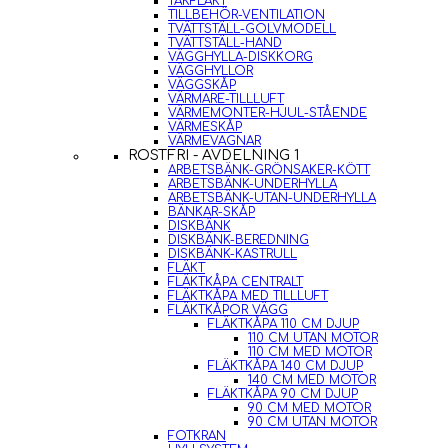
TAKFLÄKT
TILLBEHÖR-VENTILATION
TVÄTTSTÄLL-GOLVMODELL
TVÄTTSTÄLL-HAND
VÄGGHYLLA-DISKKORG
VÄGGHYLLOR
VÄGGSKÅP
VÄRMARE-TILLLUFT
VÄRMEMONTER-HJUL-STÅENDE
VÄRMESKÅP
VÄRMEVAGNAR
ROSTFRI - AVDELNING 1
ARBETSBÄNK-GRÖNSAKER-KÖTT
ARBETSBÄNK-UNDERHYLLA
ARBETSBÄNK-UTAN-UNDERHYLLA
BÄNKAR-SKÅP
DISKBÄNK
DISKBÄNK-BEREDNING
DISKBÄNK-KASTRULL
FLÄKT
FLÄKTKÅPA CENTRALT
FLÄKTKÅPA MED TILLLUFT
FLÄKTKÅPOR VÄGG
FLÄKTKÅPA 110 CM DJUP
110 CM UTAN MOTOR
110 CM MED MOTOR
FLÄKTKÅPA 140 CM DJUP
140 CM MED MOTOR
FLÄKTKÅPA 90 CM DJUP
90 CM MED MOTOR
90 CM UTAN MOTOR
FOTKRAN