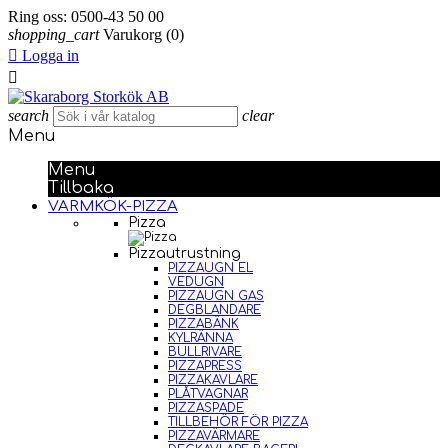
Ring oss:
0500-43 50 00
shopping_cart
Varukorg
(0)

Logga in

search
clear
Menu
Menu
Tillbaka
VARMKÖK-PIZZA
Pizza
Pizzautrustning
PIZZAUGN EL
VEDUGN
PIZZAUGN GAS
DEGBLANDARE
PIZZABÄNK
KYLRÄNNA
BULLRIVARE
PIZZAPRESS
PIZZAKAVLARE
PLÅTVAGNAR
PIZZASPADE
TILLBEHÖR FÖR PIZZA
PIZZAVÄRMARE