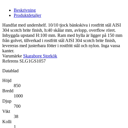
Beskrivning
Produktdetaljer
Handfat med undershelf. 10/10 tjock bänkskiva i rostfritt stål AISI
304 scotch brite finish, h:40 skålar mm, avlopp, overflow röret.
Inbyggda upstand H:100 mm. Ram med hylla är ligger på 150 mm
från golvet, tillverkad i rostfritt stål AISI 304 scotch brite finish,
levereras med justerbara fötter i rostfritt stål och nylon. Inga vassa
kanter.
Varumärke
Skaraborg Storkök
Referens
SLG1GS1057
Datablad
Höjd
850
Bredd
1000
Djup
700
Vikt
38
Kolli
1