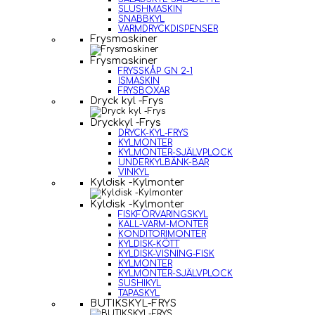
SLUSHMASKIN
SNABBKYL
VARMDRYCKDISPENSER
Frysmaskiner
Frysmaskiner
FRYSSKÅP GN 2-1
ISMASKIN
FRYSBOXAR
Dryck kyl -Frys
Dryckkyl -Frys
DRYCK-KYL-FRYS
KYLMONTER
KYLMONTER-SJÄLVPLOCK
UNDERKYLBÄNK-BAR
VINKYL
Kyldisk -Kylmonter
Kyldisk -Kylmonter
FISKFÖRVARINGSKYL
KALL-VARM-MONTER
KONDITORIMONTER
KYLDISK-KÖTT
KYLDISK-VISNING-FISK
KYLMONTER
KYLMONTER-SJÄLVPLOCK
SUSHIKYL
TAPASKYL
BUTIKSKYL-FRYS