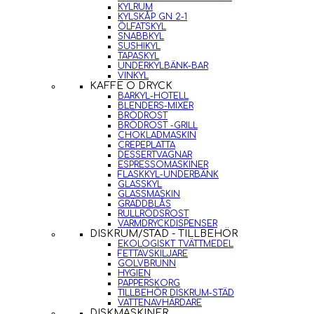
KYLRUM
KYLSKÅP GN 2-1
ÖLFATSKYL
SNABBKYL
SUSHIKYL
TAPASKYL
UNDERKYLBÄNK-BAR
VINKYL
KAFFE O DRYCK
BARKYL-HOTELL
BLENDERS-MIXER
BRÖDROST
BRÖDROST -GRILL
CHOKLADMASKIN
CREPEPLATTA
DESSERTVAGNAR
ESPRESSOMASKINER
FLASKKYL-UNDERBÄNK
GLASSKYL
GLASSMASKIN
GRÄDDBLÅS
RULLRÖDSROST
VARMDRYCKDISPENSER
DISKRUM/STÄD - TILLBEHÖR
EKOLOGISKT TVÄTTMEDEL
FETTAVSKILJARE
GOLVBRUNN
HYGIEN
PAPPERSKORG
TILLBEHÖR DISKRUM-STÄD
VATTENAVHÄRDARE
DISKMASKINER