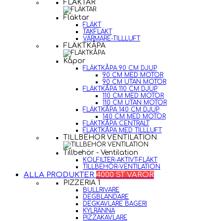
FLÄKTAR
Fläktar
FLÄKT
TAKFLÄKT
VÄRMARE-TILLLUFT
FLÄKTKÅPA
Kåpor
FLÄKTKÅPA 90 CM DJUP
90 CM MED MOTOR
90 CM UTAN MOTOR
FLÄKTKÅPA 110 CM DJUP
110 CM MED MOTOR
110 CM UTAN MOTOR
FLÄKTKÅPA 140 CM DJUP
140 CM MED MOTOR
FLÄKTKÅPA CENTRALT
FLÄKTKÅPA MED TILLLUFT
TILLBEHÖR VENTILATION
Tillbehör - Ventilation
KOLFILTER-AKTIVT-FLÄKT
TILLBEHÖR-VENTILATION
ALLA PRODUKTER
4000 ST VAROR
PIZZERIA 1
BULLRIVARE
DEGBLANDARE
DEGKAVLARE BAGERI
KYLRÄNNA
PIZZAKAVLARE