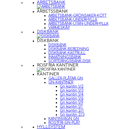
ARBETSBÄNK
ARBETSSBÄNK
ARBETSBÄNK-GRÖNSAKER-KÖTT
ARBETSBÄNK-UNDERHYLLA
ARBETSBÄNK-UTAN-UNDERHYLLA
VÄRMESKÅP
DISKBÄNK
DISKBÄNK
DISKBÄNK
DISKBÄNK-BEREDNING
DISKBÄNK-KASTRULL
INMATNINGSBÄNK
SORTERINGSBÄNK-DISK
ROSFRIA KANTINER
KANTINER
GALLER-PLÅTAR-GN
GN-KANTINER
Gn kantin 1/2
Gn kantin 1/3
Gn kantin 1/4
Gn kantin 1/6
Gn kantin 1/9
Gn kantin 1/1
Gn kantin 2/1
Gn kantin 2/3
KANTINVAGN GN
ROSTFRI-GN-PLÅT
HYLLSYSTEM