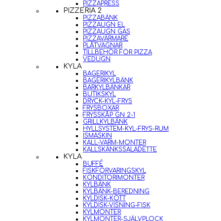
PIZZAPRESS
PIZZERIA 2
PIZZABÄNK
PIZZAUGN EL
PIZZAUGN GAS
PIZZAVÄRMARE
PLÅTVAGNAR
TILLBEHÖR FÖR PIZZA
VEDUGN
KYLA
BAGERIKYL
BAGERIKYLBÄNK
BARKYLBÄNKAR
BUTIKSKYL
DRYCK-KYL-FRYS
FRYSBOXAR
FRYSSKÅP GN 2-1
GRILLKYLBÄNK
HYLLSYSTEM-KYL-FRYS-RUM
ISMASKIN
KALL-VARM-MONTER
KALLSKÄNKSSALADETTE
KYLA
BUFFÉ
FISKFÖRVARINGSKYL
KONDITORIMONTER
KYLBÄNK
KYLBÄNK-BEREDNING
KYLDISK-KÖTT
KYLDISK-VISNING-FISK
KYLMONTER
KYLMONTER-SJÄLVPLOCK