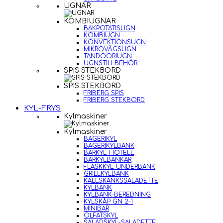
UGNAR
KOMBIUGNAR
BAKPOTATISUGN
KOMBIUGN
KONVEKTIONSUGN
MIKROVÅGSUGN
TANDOORIUGN
UGNSTILLBEHÖR
SPIS STEKBORD
SPIS STEKBORD
FRIBERG SPIS
FRIBERG STEKBORD
KYL-FRYS
Kylmaskiner
Kylmaskiner
BAGERIKYL
BAGERIKYLBÄNK
BARKYL-HOTELL
BARKYLBÄNKAR
FLASKKYL-UNDERBÄNK
GRILLKYLBÄNK
KALLSKÄNKSSALADETTE
KYLBÄNK
KYLBÄNK-BEREDNING
KYLSKÅP GN 2-1
MINIBAR
ÖLFATSKYL
SALADSKYL-SALADETTE