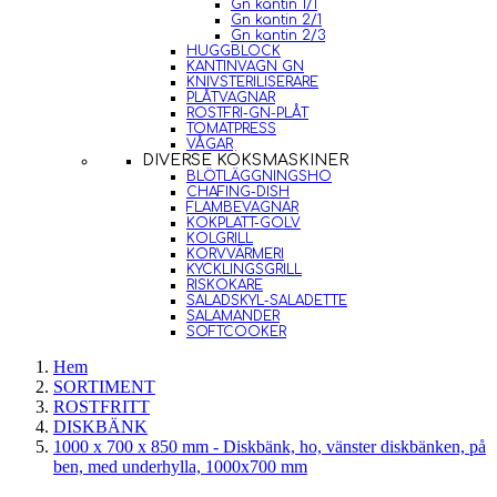
Gn kantin 1/1
Gn kantin 2/1
Gn kantin 2/3
HUGGBLOCK
KANTINVAGN GN
KNIVSTERILISERARE
PLÅTVAGNAR
ROSTFRI-GN-PLÅT
TOMATPRESS
VÅGAR
DIVERSE KÖKSMASKINER
BLÖTLÄGGNINGSHO
CHAFING-DISH
FLAMBEVAGNAR
KOKPLATT-GOLV
KOLGRILL
KORVVÄRMERI
KYCKLINGSGRILL
RISKOKARE
SALADSKYL-SALADETTE
SALAMANDER
SOFTCOOKER
Hem
SORTIMENT
ROSTFRITT
DISKBÄNK
1000 x 700 x 850 mm - Diskbänk, ho, vänster diskbänken, på
ben, med underhylla, 1000x700 mm