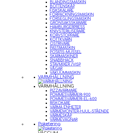
BLANDINGSMASKIN
BOTTENSKÅP
FISKSKALARE
FÖRPACKNINGSMASKIN
FÖRSEGLINGSMASKIN
GRÖNSAKSSKÄRARE
HAMBURGERPRESS
KNIVSTERILISERARE
KORVSTOPPARE
KÖTTKVARN
OSTRIVARE
PASTAMASKIN
POTATIS-MUSSEL
SKÄRMASKINER
SNABBHACK
STAVMIXER /VISP
VÅGAR
VAKUUMMASKIN
VARMHÅLLNING
VARMHÅLLNING
PIZZAVÄRMARE
POMMESVÄRMERI-900
POMMESVÄRMERI-EL-600
RISKOKARE
VARMA ENHETER
VÄRMEMONTER-HJUL-STÅENDE
VÄRMESKÅP
VÄRMEVAGNAR
Paketering