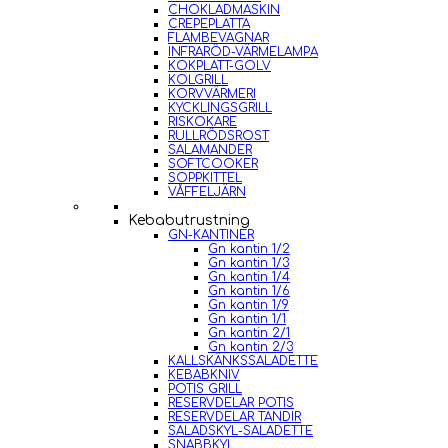
CHOKLADMASKIN
CREPEPLATTA
FLAMBEVAGNAR
INFRARÖD-VÄRMELAMPA
KOKPLATT-GOLV
KOLGRILL
KORVVÄRMERI
KYCKLINGSGRILL
RISKOKARE
RULLRÖDSROST
SALAMANDER
SOFTCOOKER
SOPPKITTEL
VÅFFELJÄRN
Kebabutrustning
GN-KANTINER
Gn kantin 1/2
Gn kantin 1/3
Gn kantin 1/4
Gn kantin 1/6
Gn kantin 1/9
Gn kantin 1/1
Gn kantin 2/1
Gn kantin 2/3
KALLSKÄNKSSALADETTE
KEBABKNIV
POTIS GRILL
RESERVDELAR POTIS
RESERVDELAR TANDIR
SALADSKYL-SALADETTE
SNABBKYL