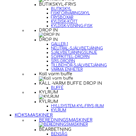
BUTIKSKYL-FRYS
BUTIKSKYL
FISKFÖRVARINGSKYL
FRYSBOXAR
KYLDISK-KÖTT
KYLDISK-VISNING-FISK
DROP IN
DROP IN
GALLER-1
NEUTRAL-SJÄLVBETJÄNING
SJÄLVBETJÄNINGSLINJE
SOPPKITTEL-DROPIN
SPIS-DROPIN
TILLBEHÖR-SJÄLVBETJÄNING
VARMA ENHETER
Kall varm buffe
KALL -VARM BUFFE DROP IN
BUFFÉ
KYLRUM
KYLRUM
HYLLSYSTEM-KYL-FRYS-RUM
KYLRUM
KÖKSMASKINER
BEREDNINGSMASKINER
BEARBETNING
BENSÅG