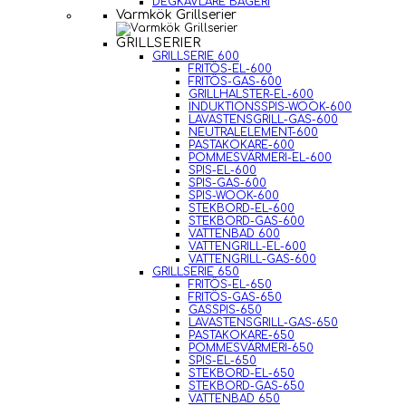
DEGKAVLARE BAGERI
Varmkök Grillserier
GRILLSERIER
GRILLSERIE 600
FRITÖS-EL-600
FRITÖS-GAS-600
GRILLHALSTER-EL-600
INDUKTIONSSPIS-WOOK-600
LAVASTENSGRILL-GAS-600
NEUTRALELEMENT-600
PASTAKOKARE-600
POMMESVÄRMERI-EL-600
SPIS-EL-600
SPIS-GAS-600
SPIS-WOOK-600
STEKBORD-EL-600
STEKBORD-GAS-600
VATTENBAD 600
VATTENGRILL-EL-600
VATTENGRILL-GAS-600
GRILLSERIE 650
FRITÖS-EL-650
FRITÖS-GAS-650
GASSPIS-650
LAVASTENSGRILL-GAS-650
PASTAKOKARE-650
POMMESVÄRMERI-650
SPIS-EL-650
STEKBORD-EL-650
STEKBORD-GAS-650
VATTENBAD 650