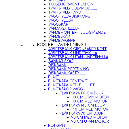
TAKFLÄKT
TILLBEHÖR-VENTILATION
TVÄTTSTÄLL-GOLVMODELL
TVÄTTSTÄLL-HAND
VÄGGHYLLA-DISKKORG
VÄGGHYLLOR
VÄGGSKÅP
VÄRMARE-TILLLUFT
VÄRMEMONTER-HJUL-STÅENDE
VÄRMESKÅP
VÄRMEVAGNAR
ROSTFRI - AVDELNING 1
ARBETSBÄNK-GRÖNSAKER-KÖTT
ARBETSBÄNK-UNDERHYLLA
ARBETSBÄNK-UTAN-UNDERHYLLA
BÄNKAR-SKÅP
DISKBÄNK
DISKBÄNK-BEREDNING
DISKBÄNK-KASTRULL
FLÄKT
FLÄKTKÅPA CENTRALT
FLÄKTKÅPA MED TILLLUFT
FLÄKTKÅPOR VÄGG
FLÄKTKÅPA 110 CM DJUP
110 CM UTAN MOTOR
110 CM MED MOTOR
FLÄKTKÅPA 140 CM DJUP
140 CM MED MOTOR
FLÄKTKÅPA 90 CM DJUP
90 CM MED MOTOR
90 CM UTAN MOTOR
FOTKRAN