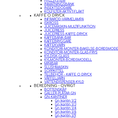
HYLLSYSTEM
INMATNINGSBÄNK
INSEKTSDÖDARE
KOLFILTER-AKTIVT-FLÄKT
KAFFE O DRYCK
INFRARÖD-VÄRMELAMPA
ISKROSS
JUICEMASKIN-MULTIFUNKTION
JUICEPRESS
JUICEPRESS-KAFFE-DRYCK
KAFFEBÄNK-BAR
KAFFEBRYGGARE
KAFFEKVARN
KONDITORI-MONTER-BAKELSE-BORDSMODE
KONDITORI-MONTER-GLAS-FRYS
KYLDISK-GLASS
KYLMONTER-BORDSMODELL
MINIBAR
SLUSHMASKIN
SOPPKITTEL
TILLBEHÖR - KAFFE O DRYCK
VÅFFELJÄRN
VATTENDISPENSER-KYLD
BEREDNING - ÖVRIGT
BOTTENSKÅP
GALLER-PLÅTAR-GN
GN-KANTINER
Gn kantin 1/2
Gn kantin 1/3
Gn kantin 1/4
Gn kantin 1/6
Gn kantin 1/9