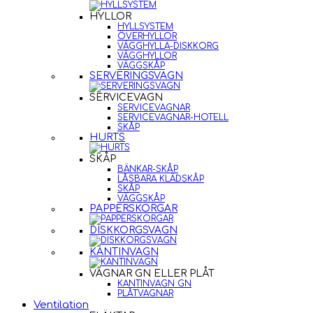
HYLLOR
HYLLSYSTEM
ÖVERHYLLOR
VÄGGHYLLA-DISKKORG
VÄGGHYLLOR
VÄGGSKÅP
SERVERINGSVAGN
SERVICEVAGN
SERVICEVAGNAR
SERVICEVAGNAR-HOTELL
SKÅP
HURTS
SKÅP
BÄNKAR-SKÅP
LÅSBARA KLÄDSKÅP
SKÅP
VÄGGSKÅP
PAPPERSKORGAR
DISKKORGSVAGN
KANTINVAGN
VAGNAR GN ELLER PLÅT
KANTINVAGN GN
PLÅTVAGNAR
Ventilation