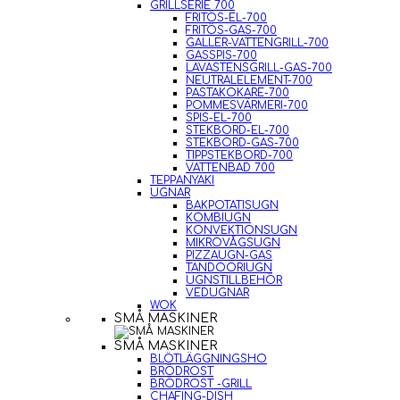
GRILLSERIE 700
FRITÖS-EL-700
FRITÖS-GAS-700
GALLER-VATTENGRILL-700
GASSPIS-700
LAVASTENSGRILL-GAS-700
NEUTRALELEMENT-700
PASTAKOKARE-700
POMMESVÄRMERI-700
SPIS-EL-700
STEKBORD-EL-700
STEKBORD-GAS-700
TIPPSTEKBORD-700
VATTENBAD 700
TEPPANYAKI
UGNAR
BAKPOTATISUGN
KOMBIUGN
KONVEKTIONSUGN
MIKROVÅGSUGN
PIZZAUGN-GAS
TANDOORIUGN
UGNSTILLBEHÖR
VEDUGNAR
WOK
SMÅ MASKINER
SMÅ MASKINER
BLÖTLÄGGNINGSHO
BRÖDROST
BRÖDROST -GRILL
CHAFING-DISH