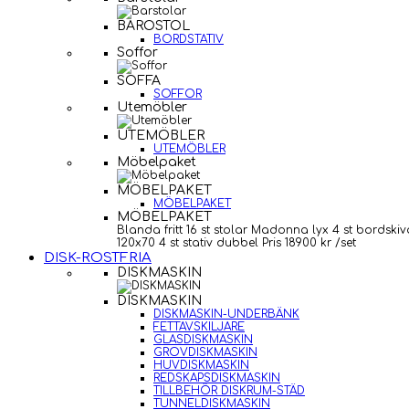
BAROSTOL
BORDSTATIV
Soffor
SOFFA
SOFFOR
Utemöbler
UTEMÖBLER
UTEMÖBLER
Möbelpaket
MÖBELPAKET
MÖBELPAKET
MÖBELPAKET
Blanda fritt 16 st stolar Madonna lyx 4 st bordskiv
120x70 4 st stativ dubbel Pris 18900 kr /set
DISK-ROSTFRIA
DISKMASKIN
DISKMASKIN
DISKMASKIN-UNDERBÄNK
FETTAVSKILJARE
GLASDISKMASKIN
GROVDISKMASKIN
HUVDISKMASKIN
REDSKAPSDISKMASKIN
TILLBEHÖR DISKRUM-STÄD
TUNNELDISKMASKIN