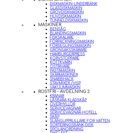
DISKMASKIN-UNDERBÄNK
GLASDISKMASKIN
GROVDISKMASKIN
HUVDISKMASKIN
TUNNELDISKMASKIN
MASKINER
BENSÅG
BLANDINGSMASKIN
FISKSKALARE
FÖRPACKNINGSMASKIN
FÖRSEGLINGSMASKIN
GRÖNSAKSSKÄRARE
HAMBURGERPRESS
KORVSTOPPARE
KÖTTKVARN
OSTRIVARE
PASTAMASKIN
SKÄRMASKINER
SNABBHACK
STAVMIXER /VISP
VAKUUMMASKIN
ROSTFRI - AVDELNING 2
KRANAR
LÅSBARA KLÄDSKÅP
ÖVERHYLLOR
SERVICEVAGNAR
SERVICEVAGNAR-HOTELL
SKÅP
SLANGUPPRULLARE FÖR VATTEN
SORTERINGSBÄNK-DISK
SPOLANORDNING