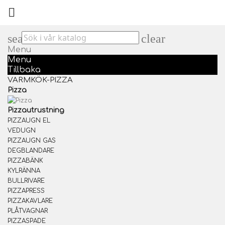

search
clear
Menu
Menu
Tillbaka
VARMKÖK-PIZZA
Pizza
Pizzautrustning
PIZZAUGN EL
VEDUGN
PIZZAUGN GAS
DEGBLANDARE
PIZZABÄNK
KYLRÄNNA
BULLRIVARE
PIZZAPRESS
PIZZAKAVLARE
PLÅTVAGNAR
PIZZASPADE