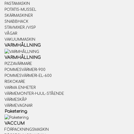
PASTAMASKIN
POTATIS-MUSSEL
SKÄRMASKINER
SNABBHACK
STAVMIXER /VISP
VÅGAR
VAKUUMMASKIN
VARMHÅLLNING
VARMHÅLLNING
PIZZAVÄRMARE
POMMESVÄRMERI-900
POMMESVÄRMERI-EL-600
RISKOKARE
VARMA ENHETER
VÄRMEMONTER-HJUL-STÅENDE
VÄRMESKÅP
VÄRMEVAGNAR
Paketering
VACCUM
FÖRPACKNINGSMASKIN