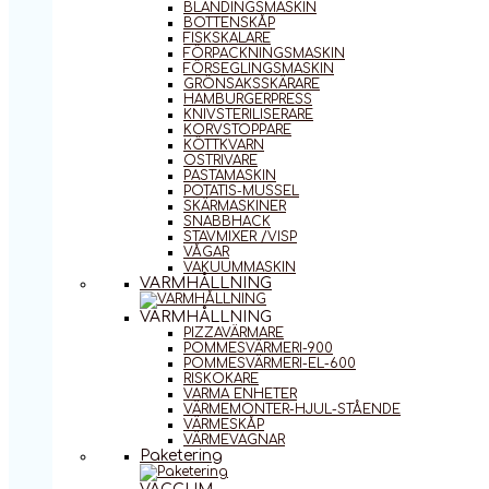
BLANDINGSMASKIN
BOTTENSKÅP
FISKSKALARE
FÖRPACKNINGSMASKIN
FÖRSEGLINGSMASKIN
GRÖNSAKSSKÄRARE
HAMBURGERPRESS
KNIVSTERILISERARE
KORVSTOPPARE
KÖTTKVARN
OSTRIVARE
PASTAMASKIN
POTATIS-MUSSEL
SKÄRMASKINER
SNABBHACK
STAVMIXER /VISP
VÅGAR
VAKUUMMASKIN
VARMHÅLLNING
VARMHÅLLNING
PIZZAVÄRMARE
POMMESVÄRMERI-900
POMMESVÄRMERI-EL-600
RISKOKARE
VARMA ENHETER
VÄRMEMONTER-HJUL-STÅENDE
VÄRMESKÅP
VÄRMEVAGNAR
Paketering