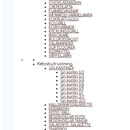
CHOKLADMASKIN
CREPEPLATTA
FLAMBEVAGNAR
INFRARÖD-VÄRMELAMPA
KOKPLATT-GOLV
KOLGRILL
KORVVÄRMERI
KYCKLINGSGRILL
RISKOKARE
RULLRÖDSROST
SALAMANDER
SOFTCOOKER
SOPPKITTEL
VÅFFELJÄRN
Kebabutrustning
GN-KANTINER
Gn kantin 1/2
Gn kantin 1/3
Gn kantin 1/4
Gn kantin 1/6
Gn kantin 1/9
Gn kantin 1/1
Gn kantin 2/1
Gn kantin 2/3
KALLSKÄNKSSALADETTE
KEBABKNIV
POTIS GRILL
RESERVDELAR POTIS
RESERVDELAR TANDIR
SALADSKYL-SALADETTE
SNABBKYL