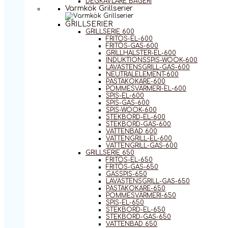
DEGKAVLARE BAGERI
Varmkök Grillserier
GRILLSERIER
GRILLSERIE 600
FRITÖS-EL-600
FRITÖS-GAS-600
GRILLHALSTER-EL-600
INDUKTIONSSPIS-WOOK-600
LAVASTENSGRILL-GAS-600
NEUTRALELEMENT-600
PASTAKOKARE-600
POMMESVÄRMERI-EL-600
SPIS-EL-600
SPIS-GAS-600
SPIS-WOOK-600
STEKBORD-EL-600
STEKBORD-GAS-600
VATTENBAD 600
VATTENGRILL-EL-600
VATTENGRILL-GAS-600
GRILLSERIE 650
FRITÖS-EL-650
FRITÖS-GAS-650
GASSPIS-650
LAVASTENSGRILL-GAS-650
PASTAKOKARE-650
POMMESVÄRMERI-650
SPIS-EL-650
STEKBORD-EL-650
STEKBORD-GAS-650
VATTENBAD 650