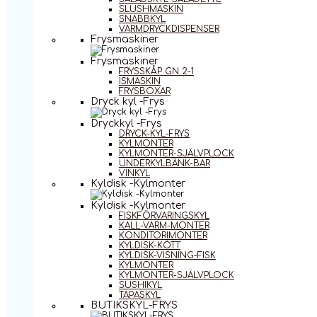
SLUSHMASKIN
SNABBKYL
VARMDRYCKDISPENSER
Frysmaskiner
Frysmaskiner
FRYSSKÅP GN 2-1
ISMASKIN
FRYSBOXAR
Dryck kyl -Frys
Dryckkyl -Frys
DRYCK-KYL-FRYS
KYLMONTER
KYLMONTER-SJÄLVPLOCK
UNDERKYLBÄNK-BAR
VINKYL
Kyldisk -Kylmonter
Kyldisk -Kylmonter
FISKFÖRVARINGSKYL
KALL-VARM-MONTER
KONDITORIMONTER
KYLDISK-KÖTT
KYLDISK-VISNING-FISK
KYLMONTER
KYLMONTER-SJÄLVPLOCK
SUSHIKYL
TAPASKYL
BUTIKSKYL-FRYS