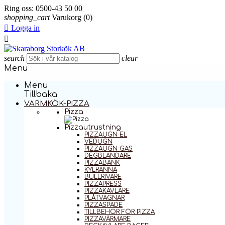
Ring oss:
0500-43 50 00
shopping_cart
Varukorg
(0)

Logga in

search
clear
Menu
Menu
Tillbaka
VARMKÖK-PIZZA
Pizza
Pizzautrustning
PIZZAUGN EL
VEDUGN
PIZZAUGN GAS
DEGBLANDARE
PIZZABÄNK
KYLRÄNNA
BULLRIVARE
PIZZAPRESS
PIZZAKAVLARE
PLÅTVAGNAR
PIZZASPADE
TILLBEHÖR FÖR PIZZA
PIZZAVÄRMARE