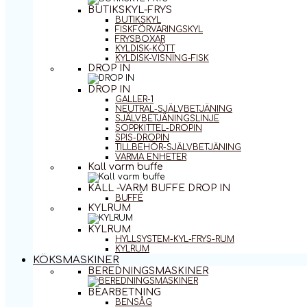
BUTIKSKYL-FRYS
BUTIKSKYL
FISKFÖRVARINGSKYL
FRYSBOXAR
KYLDISK-KÖTT
KYLDISK-VISNING-FISK
DROP IN
DROP IN
GALLER-1
NEUTRAL-SJÄLVBETJÄNING
SJÄLVBETJÄNINGSLINJE
SOPPKITTEL-DROPIN
SPIS-DROPIN
TILLBEHÖR-SJÄLVBETJÄNING
VARMA ENHETER
Kall varm buffe
KALL -VARM BUFFE DROP IN
BUFFÉ
KYLRUM
KYLRUM
HYLLSYSTEM-KYL-FRYS-RUM
KYLRUM
KÖKSMASKINER
BEREDNINGSMASKINER
BEARBETNING
BENSÅG