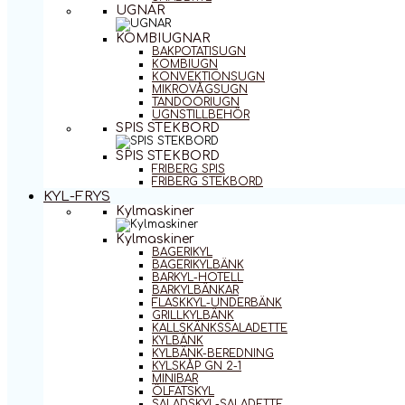
UGNAR
KOMBIUGNAR
BAKPOTATISUGN
KOMBIUGN
KONVEKTIONSUGN
MIKROVÅGSUGN
TANDOORIUGN
UGNSTILLBEHÖR
SPIS STEKBORD
SPIS STEKBORD
FRIBERG SPIS
FRIBERG STEKBORD
KYL-FRYS
Kylmaskiner
Kylmaskiner
BAGERIKYL
BAGERIKYLBÄNK
BARKYL-HOTELL
BARKYLBÄNKAR
FLASKKYL-UNDERBÄNK
GRILLKYLBÄNK
KALLSKÄNKSSALADETTE
KYLBÄNK
KYLBÄNK-BEREDNING
KYLSKÅP GN 2-1
MINIBAR
ÖLFATSKYL
SALADSKYL-SALADETTE