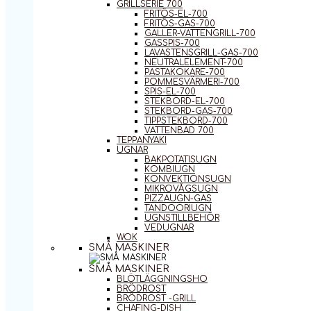
GRILLSERIE 700
FRITÖS-EL-700
FRITÖS-GAS-700
GALLER-VATTENGRILL-700
GASSPIS-700
LAVASTENSGRILL-GAS-700
NEUTRALELEMENT-700
PASTAKOKARE-700
POMMESVÄRMERI-700
SPIS-EL-700
STEKBORD-EL-700
STEKBORD-GAS-700
TIPPSTEKBORD-700
VATTENBAD 700
TEPPANYAKI
UGNAR
BAKPOTATISUGN
KOMBIUGN
KONVEKTIONSUGN
MIKROVÅGSUGN
PIZZAUGN-GAS
TANDOORIUGN
UGNSTILLBEHÖR
VEDUGNAR
WOK
SMÅ MASKINER
SMÅ MASKINER
BLÖTLÄGGNINGSHO
BRÖDROST
BRÖDROST -GRILL
CHAFING-DISH