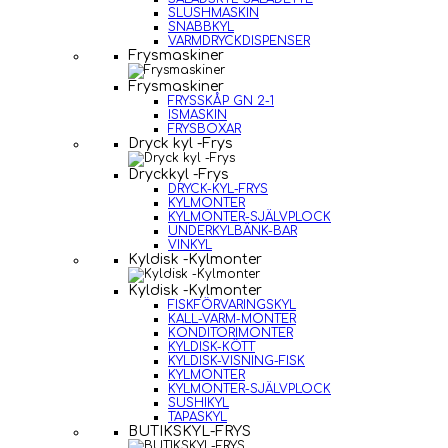
SLUSHMASKIN
SNABBKYL
VARMDRYCKDISPENSER
Frysmaskiner
Frysmaskiner
FRYSSKÅP GN 2-1
ISMASKIN
FRYSBOXAR
Dryck kyl -Frys
Dryckkyl -Frys
DRYCK-KYL-FRYS
KYLMONTER
KYLMONTER-SJÄLVPLOCK
UNDERKYLBÄNK-BAR
VINKYL
Kyldisk -Kylmonter
Kyldisk -Kylmonter
FISKFÖRVARINGSKYL
KALL-VARM-MONTER
KONDITORIMONTER
KYLDISK-KÖTT
KYLDISK-VISNING-FISK
KYLMONTER
KYLMONTER-SJÄLVPLOCK
SUSHIKYL
TAPASKYL
BUTIKSKYL-FRYS