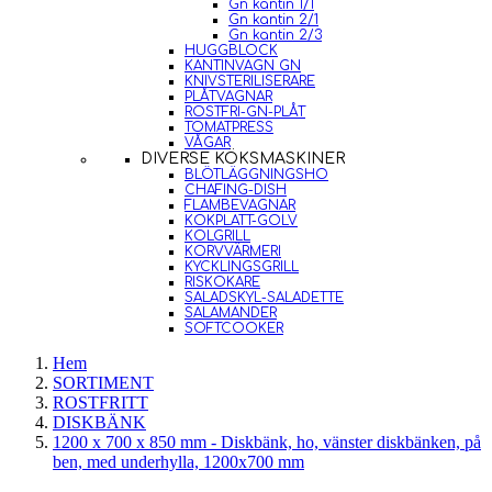
Gn kantin 1/1
Gn kantin 2/1
Gn kantin 2/3
HUGGBLOCK
KANTINVAGN GN
KNIVSTERILISERARE
PLÅTVAGNAR
ROSTFRI-GN-PLÅT
TOMATPRESS
VÅGAR
DIVERSE KÖKSMASKINER
BLÖTLÄGGNINGSHO
CHAFING-DISH
FLAMBEVAGNAR
KOKPLATT-GOLV
KOLGRILL
KORVVÄRMERI
KYCKLINGSGRILL
RISKOKARE
SALADSKYL-SALADETTE
SALAMANDER
SOFTCOOKER
Hem
SORTIMENT
ROSTFRITT
DISKBÄNK
1200 x 700 x 850 mm - Diskbänk, ho, vänster diskbänken, på
ben, med underhylla, 1200x700 mm