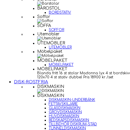
BAROSTOL
BORDSTATIV
Soffor
SOFFA
SOFFOR
Utemöbler
UTEMÖBLER
UTEMÖBLER
Möbelpaket
MÖBELPAKET
MÖBELPAKET
MÖBELPAKET
Blanda fritt 16 st stolar Madonna lyx 4 st bordskiv
120x70 4 st stativ dubbel Pris 18900 kr /set
DISK-ROSTFRIA
DISKMASKIN
DISKMASKIN
DISKMASKIN-UNDERBÄNK
FETTAVSKILJARE
GLASDISKMASKIN
GROVDISKMASKIN
HUVDISKMASKIN
REDSKAPSDISKMASKIN
TILLBEHÖR DISKRUM-STÄD
TUNNELDISKMASKIN