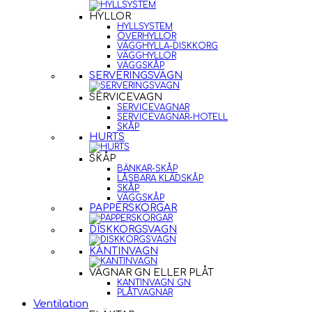
HYLLOR
HYLLSYSTEM
ÖVERHYLLOR
VÄGGHYLLA-DISKKORG
VÄGGHYLLOR
VÄGGSKÅP
SERVERINGSVAGN
SERVICEVAGN
SERVICEVAGNAR
SERVICEVAGNAR-HOTELL
SKÅP
HURTS
SKÅP
BÄNKAR-SKÅP
LÅSBARA KLÄDSKÅP
SKÅP
VÄGGSKÅP
PAPPERSKORGAR
DISKKORGSVAGN
KANTINVAGN
VAGNAR GN ELLER PLÅT
KANTINVAGN GN
PLÅTVAGNAR
Ventilation