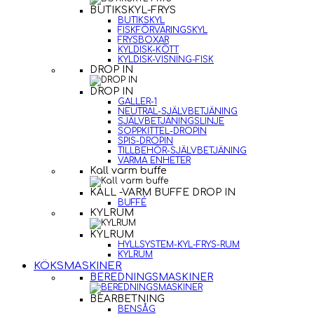
BUTIKSKYL-FRYS
BUTIKSKYL
FISKFÖRVARINGSKYL
FRYSBOXAR
KYLDISK-KÖTT
KYLDISK-VISNING-FISK
DROP IN
DROP IN
GALLER-1
NEUTRAL-SJÄLVBETJÄNING
SJÄLVBETJÄNINGSLINJE
SOPPKITTEL-DROPIN
SPIS-DROPIN
TILLBEHÖR-SJÄLVBETJÄNING
VARMA ENHETER
Kall varm buffe
KALL -VARM BUFFE DROP IN
BUFFÉ
KYLRUM
KYLRUM
HYLLSYSTEM-KYL-FRYS-RUM
KYLRUM
KÖKSMASKINER
BEREDNINGSMASKINER
BEARBETNING
BENSÅG