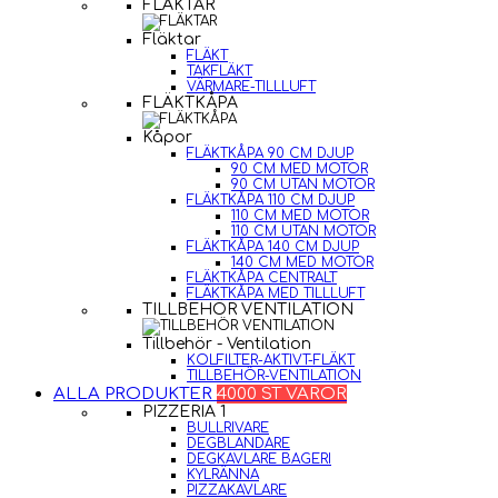
FLÄKTAR
Fläktar
FLÄKT
TAKFLÄKT
VÄRMARE-TILLLUFT
FLÄKTKÅPA
Kåpor
FLÄKTKÅPA 90 CM DJUP
90 CM MED MOTOR
90 CM UTAN MOTOR
FLÄKTKÅPA 110 CM DJUP
110 CM MED MOTOR
110 CM UTAN MOTOR
FLÄKTKÅPA 140 CM DJUP
140 CM MED MOTOR
FLÄKTKÅPA CENTRALT
FLÄKTKÅPA MED TILLLUFT
TILLBEHÖR VENTILATION
Tillbehör - Ventilation
KOLFILTER-AKTIVT-FLÄKT
TILLBEHÖR-VENTILATION
ALLA PRODUKTER
4000 ST VAROR
PIZZERIA 1
BULLRIVARE
DEGBLANDARE
DEGKAVLARE BAGERI
KYLRÄNNA
PIZZAKAVLARE