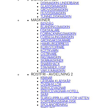
DISKMASKIN-UNDERBÄNK
GLASDISKMASKIN
GROVDISKMASKIN
HUVDISKMASKIN
TUNNELDISKMASKIN
MASKINER
BENSÅG
BLANDINGSMASKIN
FISKSKALARE
FÖRPACKNINGSMASKIN
FÖRSEGLINGSMASKIN
GRÖNSAKSSKÄRARE
HAMBURGERPRESS
KORVSTOPPARE
KÖTTKVARN
OSTRIVARE
PASTAMASKIN
SKÄRMASKINER
SNABBHACK
STAVMIXER /VISP
VAKUUMMASKIN
ROSTFRI - AVDELNING 2
KRANAR
LÅSBARA KLÄDSKÅP
ÖVERHYLLOR
SERVICEVAGNAR
SERVICEVAGNAR-HOTELL
SKÅP
SLANGUPPRULLARE FÖR VATTEN
SORTERINGSBÄNK-DISK
SPOLANORDNING