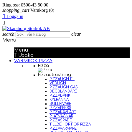
Ring oss:
0500-43 50 00
shopping_cart
Varukorg
(0)

Logga in

search
clear
Menu
Menu
Tillbaka
VARMKÖK-PIZZA
Pizza
Pizzautrustning
PIZZAUGN EL
VEDUGN
PIZZAUGN GAS
DEGBLANDARE
PIZZABÄNK
KYLRÄNNA
BULLRIVARE
PIZZAPRESS
PIZZAKAVLARE
PLÅTVAGNAR
PIZZASPADE
TILLBEHÖR FÖR PIZZA
PIZZAVÄRMARE