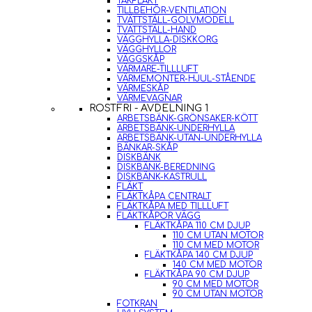
TAKFLÄKT
TILLBEHÖR-VENTILATION
TVÄTTSTÄLL-GOLVMODELL
TVÄTTSTÄLL-HAND
VÄGGHYLLA-DISKKORG
VÄGGHYLLOR
VÄGGSKÅP
VÄRMARE-TILLLUFT
VÄRMEMONTER-HJUL-STÅENDE
VÄRMESKÅP
VÄRMEVAGNAR
ROSTFRI - AVDELNING 1
ARBETSBÄNK-GRÖNSAKER-KÖTT
ARBETSBÄNK-UNDERHYLLA
ARBETSBÄNK-UTAN-UNDERHYLLA
BÄNKAR-SKÅP
DISKBÄNK
DISKBÄNK-BEREDNING
DISKBÄNK-KASTRULL
FLÄKT
FLÄKTKÅPA CENTRALT
FLÄKTKÅPA MED TILLLUFT
FLÄKTKÅPOR VÄGG
FLÄKTKÅPA 110 CM DJUP
110 CM UTAN MOTOR
110 CM MED MOTOR
FLÄKTKÅPA 140 CM DJUP
140 CM MED MOTOR
FLÄKTKÅPA 90 CM DJUP
90 CM MED MOTOR
90 CM UTAN MOTOR
FOTKRAN