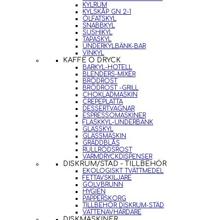
KYLRUM
KYLSKÅP GN 2-1
ÖLFATSKYL
SNABBKYL
SUSHIKYL
TAPASKYL
UNDERKYLBÄNK-BAR
VINKYL
KAFFE O DRYCK
BARKYL-HOTELL
BLENDERS-MIXER
BRÖDROST
BRÖDROST -GRILL
CHOKLADMASKIN
CREPEPLATTA
DESSERTVAGNAR
ESPRESSOMASKINER
FLASKKYL-UNDERBÄNK
GLASSKYL
GLASSMASKIN
GRÄDDBLÅS
RULLRÖDSROST
VARMDRYCKDISPENSER
DISKRUM/STÄD - TILLBEHÖR
EKOLOGISKT TVÄTTMEDEL
FETTAVSKILJARE
GOLVBRUNN
HYGIEN
PAPPERSKORG
TILLBEHÖR DISKRUM-STÄD
VATTENAVHÄRDARE
DISKMASKINER