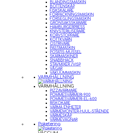
BLANDINGSMASKIN
BOTTENSKÅP
FISKSKALARE
FÖRPACKNINGSMASKIN
FÖRSEGLINGSMASKIN
GRÖNSAKSSKÄRARE
HAMBURGERPRESS
KNIVSTERILISERARE
KORVSTOPPARE
KÖTTKVARN
OSTRIVARE
PASTAMASKIN
POTATIS-MUSSEL
SKÄRMASKINER
SNABBHACK
STAVMIXER /VISP
VÅGAR
VAKUUMMASKIN
VARMHÅLLNING
VARMHÅLLNING
PIZZAVÄRMARE
POMMESVÄRMERI-900
POMMESVÄRMERI-EL-600
RISKOKARE
VARMA ENHETER
VÄRMEMONTER-HJUL-STÅENDE
VÄRMESKÅP
VÄRMEVAGNAR
Paketering