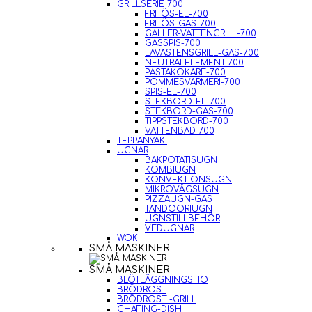
GRILLSERIE 700
FRITÖS-EL-700
FRITÖS-GAS-700
GALLER-VATTENGRILL-700
GASSPIS-700
LAVASTENSGRILL-GAS-700
NEUTRALELEMENT-700
PASTAKOKARE-700
POMMESVÄRMERI-700
SPIS-EL-700
STEKBORD-EL-700
STEKBORD-GAS-700
TIPPSTEKBORD-700
VATTENBAD 700
TEPPANYAKI
UGNAR
BAKPOTATISUGN
KOMBIUGN
KONVEKTIONSUGN
MIKROVÅGSUGN
PIZZAUGN-GAS
TANDOORIUGN
UGNSTILLBEHÖR
VEDUGNAR
WOK
SMÅ MASKINER
SMÅ MASKINER
BLÖTLÄGGNINGSHO
BRÖDROST
BRÖDROST -GRILL
CHAFING-DISH