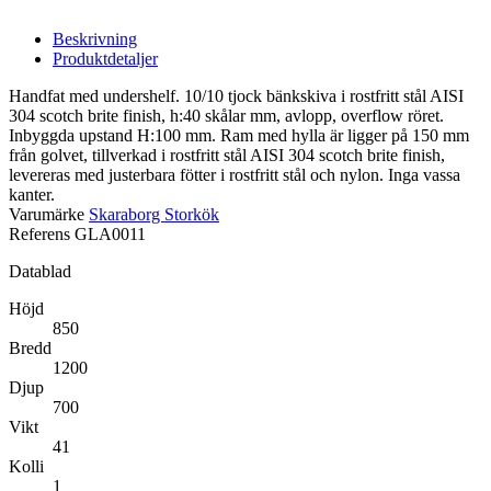
Beskrivning
Produktdetaljer
Handfat med undershelf. 10/10 tjock bänkskiva i rostfritt stål AISI
304 scotch brite finish, h:40 skålar mm, avlopp, overflow röret.
Inbyggda upstand H:100 mm. Ram med hylla är ligger på 150 mm
från golvet, tillverkad i rostfritt stål AISI 304 scotch brite finish,
levereras med justerbara fötter i rostfritt stål och nylon. Inga vassa
kanter.
Varumärke
Skaraborg Storkök
Referens
GLA0011
Datablad
Höjd
850
Bredd
1200
Djup
700
Vikt
41
Kolli
1