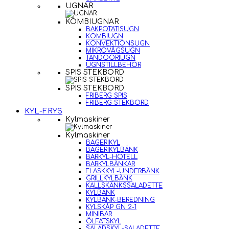
UGNAR
KOMBIUGNAR
BAKPOTATISUGN
KOMBIUGN
KONVEKTIONSUGN
MIKROVÅGSUGN
TANDOORIUGN
UGNSTILLBEHÖR
SPIS STEKBORD
SPIS STEKBORD
FRIBERG SPIS
FRIBERG STEKBORD
KYL-FRYS
Kylmaskiner
Kylmaskiner
BAGERIKYL
BAGERIKYLBÄNK
BARKYL-HOTELL
BARKYLBÄNKAR
FLASKKYL-UNDERBÄNK
GRILLKYLBÄNK
KALLSKÄNKSSALADETTE
KYLBÄNK
KYLBÄNK-BEREDNING
KYLSKÅP GN 2-1
MINIBAR
ÖLFATSKYL
SALADSKYL-SALADETTE