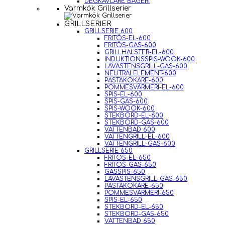
DEGKAVLARE BAGERI
Varmkök Grillserier
GRILLSERIER
GRILLSERIE 600
FRITÖS-EL-600
FRITÖS-GAS-600
GRILLHALSTER-EL-600
INDUKTIONSSPIS-WOOK-600
LAVASTENSGRILL-GAS-600
NEUTRALELEMENT-600
PASTAKOKARE-600
POMMESVÄRMERI-EL-600
SPIS-EL-600
SPIS-GAS-600
SPIS-WOOK-600
STEKBORD-EL-600
STEKBORD-GAS-600
VATTENBAD 600
VATTENGRILL-EL-600
VATTENGRILL-GAS-600
GRILLSERIE 650
FRITÖS-EL-650
FRITÖS-GAS-650
GASSPIS-650
LAVASTENSGRILL-GAS-650
PASTAKOKARE-650
POMMESVÄRMERI-650
SPIS-EL-650
STEKBORD-EL-650
STEKBORD-GAS-650
VATTENBAD 650