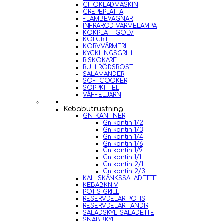
CHOKLADMASKIN
CREPEPLATTA
FLAMBEVAGNAR
INFRARÖD-VÄRMELAMPA
KOKPLATT-GOLV
KOLGRILL
KORVVÄRMERI
KYCKLINGSGRILL
RISKOKARE
RULLRÖDSROST
SALAMANDER
SOFTCOOKER
SOPPKITTEL
VÅFFELJÄRN
Kebabutrustning
GN-KANTINER
Gn kantin 1/2
Gn kantin 1/3
Gn kantin 1/4
Gn kantin 1/6
Gn kantin 1/9
Gn kantin 1/1
Gn kantin 2/1
Gn kantin 2/3
KALLSKÄNKSSALADETTE
KEBABKNIV
POTIS GRILL
RESERVDELAR POTIS
RESERVDELAR TANDIR
SALADSKYL-SALADETTE
SNABBKYL