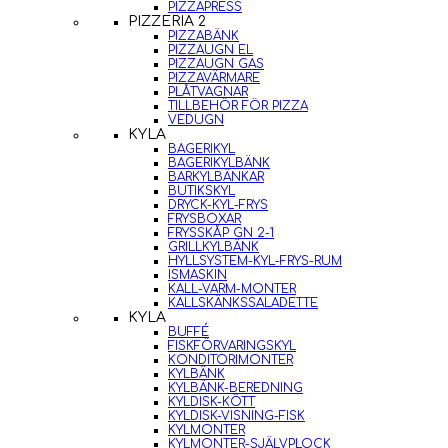
PIZZAPRESS
PIZZERIA 2
PIZZABÄNK
PIZZAUGN EL
PIZZAUGN GAS
PIZZAVÄRMARE
PLÅTVAGNAR
TILLBEHÖR FÖR PIZZA
VEDUGN
KYLA
BAGERIKYL
BAGERIKYLBÄNK
BARKYLBÄNKAR
BUTIKSKYL
DRYCK-KYL-FRYS
FRYSBOXAR
FRYSSKÅP GN 2-1
GRILLKYLBÄNK
HYLLSYSTEM-KYL-FRYS-RUM
ISMASKIN
KALL-VARM-MONTER
KALLSKÄNKSSALADETTE
KYLA
BUFFÉ
FISKFÖRVARINGSKYL
KONDITORIMONTER
KYLBÄNK
KYLBÄNK-BEREDNING
KYLDISK-KÖTT
KYLDISK-VISNING-FISK
KYLMONTER
KYLMONTER-SJÄLVPLOCK