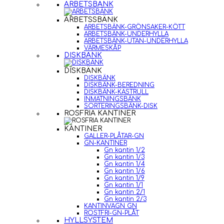
ARBETSBÄNK
ARBETSSBÄNK
ARBETSBÄNK-GRÖNSAKER-KÖTT
ARBETSBÄNK-UNDERHYLLA
ARBETSBÄNK-UTAN-UNDERHYLLA
VÄRMESKÅP
DISKBÄNK
DISKBÄNK
DISKBÄNK
DISKBÄNK-BEREDNING
DISKBÄNK-KASTRULL
INMATNINGSBÄNK
SORTERINGSBÄNK-DISK
ROSFRIA KANTINER
KANTINER
GALLER-PLÅTAR-GN
GN-KANTINER
Gn kantin 1/2
Gn kantin 1/3
Gn kantin 1/4
Gn kantin 1/6
Gn kantin 1/9
Gn kantin 1/1
Gn kantin 2/1
Gn kantin 2/3
KANTINVAGN GN
ROSTFRI-GN-PLÅT
HYLLSYSTEM