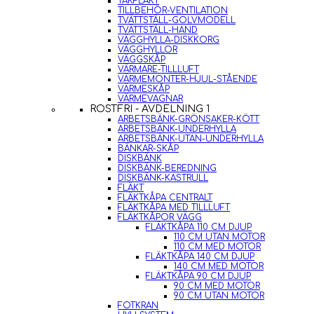
TAKFLÄKT
TILLBEHÖR-VENTILATION
TVÄTTSTÄLL-GOLVMODELL
TVÄTTSTÄLL-HAND
VÄGGHYLLA-DISKKORG
VÄGGHYLLOR
VÄGGSKÅP
VÄRMARE-TILLLUFT
VÄRMEMONTER-HJUL-STÅENDE
VÄRMESKÅP
VÄRMEVAGNAR
ROSTFRI - AVDELNING 1
ARBETSBÄNK-GRÖNSAKER-KÖTT
ARBETSBÄNK-UNDERHYLLA
ARBETSBÄNK-UTAN-UNDERHYLLA
BÄNKAR-SKÅP
DISKBÄNK
DISKBÄNK-BEREDNING
DISKBÄNK-KASTRULL
FLÄKT
FLÄKTKÅPA CENTRALT
FLÄKTKÅPA MED TILLLUFT
FLÄKTKÅPOR VÄGG
FLÄKTKÅPA 110 CM DJUP
110 CM UTAN MOTOR
110 CM MED MOTOR
FLÄKTKÅPA 140 CM DJUP
140 CM MED MOTOR
FLÄKTKÅPA 90 CM DJUP
90 CM MED MOTOR
90 CM UTAN MOTOR
FOTKRAN