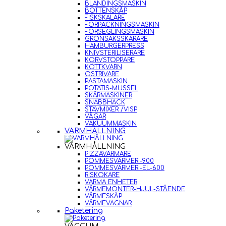
BLANDINGSMASKIN
BOTTENSKÅP
FISKSKALARE
FÖRPACKNINGSMASKIN
FÖRSEGLINGSMASKIN
GRÖNSAKSSKÄRARE
HAMBURGERPRESS
KNIVSTERILISERARE
KORVSTOPPARE
KÖTTKVARN
OSTRIVARE
PASTAMASKIN
POTATIS-MUSSEL
SKÄRMASKINER
SNABBHACK
STAVMIXER /VISP
VÅGAR
VAKUUMMASKIN
VARMHÅLLNING
VARMHÅLLNING
PIZZAVÄRMARE
POMMESVÄRMERI-900
POMMESVÄRMERI-EL-600
RISKOKARE
VARMA ENHETER
VÄRMEMONTER-HJUL-STÅENDE
VÄRMESKÅP
VÄRMEVAGNAR
Paketering