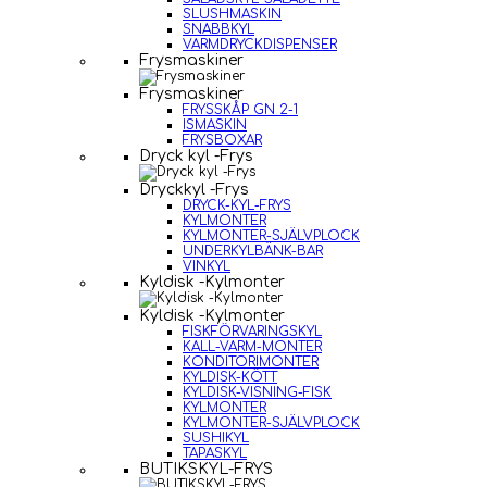
SLUSHMASKIN
SNABBKYL
VARMDRYCKDISPENSER
Frysmaskiner
Frysmaskiner
FRYSSKÅP GN 2-1
ISMASKIN
FRYSBOXAR
Dryck kyl -Frys
Dryckkyl -Frys
DRYCK-KYL-FRYS
KYLMONTER
KYLMONTER-SJÄLVPLOCK
UNDERKYLBÄNK-BAR
VINKYL
Kyldisk -Kylmonter
Kyldisk -Kylmonter
FISKFÖRVARINGSKYL
KALL-VARM-MONTER
KONDITORIMONTER
KYLDISK-KÖTT
KYLDISK-VISNING-FISK
KYLMONTER
KYLMONTER-SJÄLVPLOCK
SUSHIKYL
TAPASKYL
BUTIKSKYL-FRYS