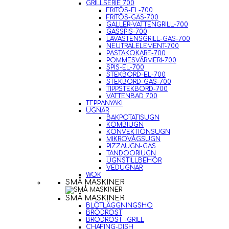
GRILLSERIE 700
FRITÖS-EL-700
FRITÖS-GAS-700
GALLER-VATTENGRILL-700
GASSPIS-700
LAVASTENSGRILL-GAS-700
NEUTRALELEMENT-700
PASTAKOKARE-700
POMMESVÄRMERI-700
SPIS-EL-700
STEKBORD-EL-700
STEKBORD-GAS-700
TIPPSTEKBORD-700
VATTENBAD 700
TEPPANYAKI
UGNAR
BAKPOTATISUGN
KOMBIUGN
KONVEKTIONSUGN
MIKROVÅGSUGN
PIZZAUGN-GAS
TANDOORIUGN
UGNSTILLBEHÖR
VEDUGNAR
WOK
SMÅ MASKINER
SMÅ MASKINER
BLÖTLÄGGNINGSHO
BRÖDROST
BRÖDROST -GRILL
CHAFING-DISH