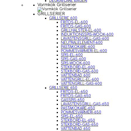
DEGKAVLARE BAGERI
Varmkök Grillserier
GRILLSERIER
GRILLSERIE 600
FRITÖS-EL-600
FRITÖS-GAS-600
GRILLHALSTER-EL-600
INDUKTIONSSPIS-WOOK-600
LAVASTENSGRILL-GAS-600
NEUTRALELEMENT-600
PASTAKOKARE-600
POMMESVÄRMERI-EL-600
SPIS-EL-600
SPIS-GAS-600
SPIS-WOOK-600
STEKBORD-EL-600
STEKBORD-GAS-600
VATTENBAD 600
VATTENGRILL-EL-600
VATTENGRILL-GAS-600
GRILLSERIE 650
FRITÖS-EL-650
FRITÖS-GAS-650
GASSPIS-650
LAVASTENSGRILL-GAS-650
PASTAKOKARE-650
POMMESVÄRMERI-650
SPIS-EL-650
STEKBORD-EL-650
STEKBORD-GAS-650
VATTENBAD 650