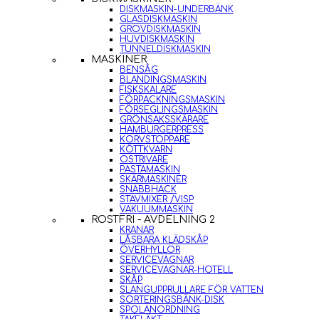
DISKMASKIN-UNDERBÄNK
GLASDISKMASKIN
GROVDISKMASKIN
HUVDISKMASKIN
TUNNELDISKMASKIN
MASKINER
BENSÅG
BLANDINGSMASKIN
FISKSKALARE
FÖRPACKNINGSMASKIN
FÖRSEGLINGSMASKIN
GRÖNSAKSSKÄRARE
HAMBURGERPRESS
KORVSTOPPARE
KÖTTKVARN
OSTRIVARE
PASTAMASKIN
SKÄRMASKINER
SNABBHACK
STAVMIXER /VISP
VAKUUMMASKIN
ROSTFRI - AVDELNING 2
KRANAR
LÅSBARA KLÄDSKÅP
ÖVERHYLLOR
SERVICEVAGNAR
SERVICEVAGNAR-HOTELL
SKÅP
SLANGUPPRULLARE FÖR VATTEN
SORTERINGSBÄNK-DISK
SPOLANORDNING