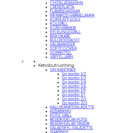
CHOKLADMASKIN
CREPEPLATTA
FLAMBEVAGNAR
INFRARÖD-VÄRMELAMPA
KOKPLATT-GOLV
KOLGRILL
KORVVÄRMERI
KYCKLINGSGRILL
RISKOKARE
RULLRÖDSROST
SALAMANDER
SOFTCOOKER
SOPPKITTEL
VÅFFELJÄRN
Kebabutrustning
GN-KANTINER
Gn kantin 1/2
Gn kantin 1/3
Gn kantin 1/4
Gn kantin 1/6
Gn kantin 1/9
Gn kantin 1/1
Gn kantin 2/1
Gn kantin 2/3
KALLSKÄNKSSALADETTE
KEBABKNIV
POTIS GRILL
RESERVDELAR POTIS
RESERVDELAR TANDIR
SALADSKYL-SALADETTE
SNABBKYL