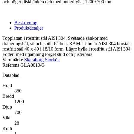
och höger diskbänken och med underhylla, 1200x700 mm
Beskrivning
Produktdetaljer
Topplattan i rostfritt stål AISI 304. Svetsade sänkor med
dräneringshål, sil och spill. På ben. RAM: Tubulär AISI 304 borstat
rostfritt stål 40 x 40 i 18/10 form. Lägre hylla i rostfritt stål AISI 304.
Fötter: med utjämning torget stud och justerbara.
Varumärke
Skaraborg Storkök
Referens
GLA0010/G
Datablad
Höjd
850
Bredd
1200
Djup
700
Vikt
28
Kolli
1