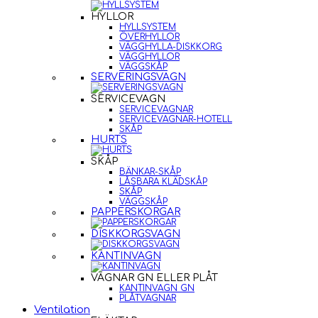
HYLLOR
HYLLSYSTEM
ÖVERHYLLOR
VÄGGHYLLA-DISKKORG
VÄGGHYLLOR
VÄGGSKÅP
SERVERINGSVAGN
SERVICEVAGN
SERVICEVAGNAR
SERVICEVAGNAR-HOTELL
SKÅP
HURTS
SKÅP
BÄNKAR-SKÅP
LÅSBARA KLÄDSKÅP
SKÅP
VÄGGSKÅP
PAPPERSKORGAR
DISKKORGSVAGN
KANTINVAGN
VAGNAR GN ELLER PLÅT
KANTINVAGN GN
PLÅTVAGNAR
Ventilation