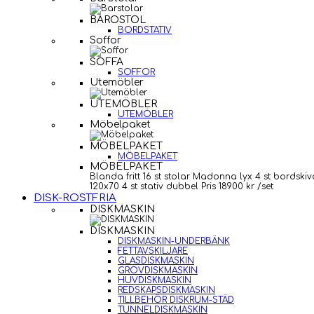
BAROSTOL
BORDSTATIV
Soffor
SOFFA
SOFFOR
Utemöbler
UTEMÖBLER
UTEMÖBLER
Möbelpaket
MÖBELPAKET
MÖBELPAKET
MÖBELPAKET
Blanda fritt 16 st stolar Madonna lyx 4 st bordskiv
120x70 4 st stativ dubbel Pris 18900 kr /set
DISK-ROSTFRIA
DISKMASKIN
DISKMASKIN
DISKMASKIN-UNDERBÄNK
FETTAVSKILJARE
GLASDISKMASKIN
GROVDISKMASKIN
HUVDISKMASKIN
REDSKAPSDISKMASKIN
TILLBEHÖR DISKRUM-STÄD
TUNNELDISKMASKIN