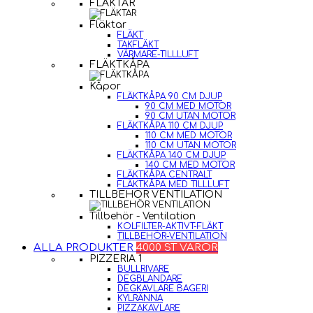
FLÄKTAR
Fläktar
FLÄKT
TAKFLÄKT
VÄRMARE-TILLLUFT
FLÄKTKÅPA
Kåpor
FLÄKTKÅPA 90 CM DJUP
90 CM MED MOTOR
90 CM UTAN MOTOR
FLÄKTKÅPA 110 CM DJUP
110 CM MED MOTOR
110 CM UTAN MOTOR
FLÄKTKÅPA 140 CM DJUP
140 CM MED MOTOR
FLÄKTKÅPA CENTRALT
FLÄKTKÅPA MED TILLLUFT
TILLBEHÖR VENTILATION
Tillbehör - Ventilation
KOLFILTER-AKTIVT-FLÄKT
TILLBEHÖR-VENTILATION
ALLA PRODUKTER
4000 ST VAROR
PIZZERIA 1
BULLRIVARE
DEGBLANDARE
DEGKAVLARE BAGERI
KYLRÄNNA
PIZZAKAVLARE