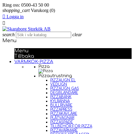
Ring oss:
0500-43 50 00
shopping_cart
Varukorg
(0)

Logga in

search
clear
Menu
Menu
Tillbaka
VARMKÖK-PIZZA
Pizza
Pizzautrustning
PIZZAUGN EL
VEDUGN
PIZZAUGN GAS
DEGBLANDARE
PIZZABÄNK
KYLRÄNNA
BULLRIVARE
PIZZAPRESS
PIZZAKAVLARE
PLÅTVAGNAR
PIZZASPADE
TILLBEHÖR FÖR PIZZA
PIZZAVÄRMARE