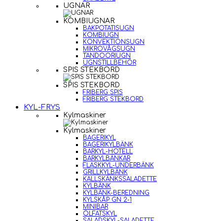
UGNAR
KOMBIUGNAR
BAKPOTATISUGN
KOMBIUGN
KONVEKTIONSUGN
MIKROVÅGSUGN
TANDOORIUGN
UGNSTILLBEHÖR
SPIS STEKBORD
SPIS STEKBORD
FRIBERG SPIS
FRIBERG STEKBORD
KYL-FRYS
Kylmaskiner
Kylmaskiner
BAGERIKYL
BAGERIKYLBÄNK
BARKYL-HOTELL
BARKYLBÄNKAR
FLASKKYL-UNDERBÄNK
GRILLKYLBÄNK
KALLSKÄNKSSALADETTE
KYLBÄNK
KYLBÄNK-BEREDNING
KYLSKÅP GN 2-1
MINIBAR
ÖLFATSKYL
SALADSKYL-SALADETTE