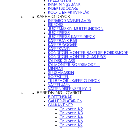
HYLLSYSTEM
INMATNINGSBÄNK
INSEKTSDÖDARE
KOLFILTER-AKTIVT-FLÄKT
KAFFE O DRYCK
INFRARÖD-VÄRMELAMPA
ISKROSS
JUICEMASKIN-MULTIFUNKTION
JUICEPRESS
JUICEPRESS-KAFFE-DRYCK
KAFFEBÄNK-BAR
KAFFEBRYGGARE
KAFFEKVARN
KONDITORI-MONTER-BAKELSE-BORDSMODE
KONDITORI-MONTER-GLAS-FRYS
KYLDISK-GLASS
KYLMONTER-BORDSMODELL
MINIBAR
SLUSHMASKIN
SOPPKITTEL
TILLBEHÖR - KAFFE O DRYCK
VÅFFELJÄRN
VATTENDISPENSER-KYLD
BEREDNING - ÖVRIGT
BOTTENSKÅP
GALLER-PLÅTAR-GN
GN-KANTINER
Gn kantin 1/2
Gn kantin 1/3
Gn kantin 1/4
Gn kantin 1/6
Gn kantin 1/9