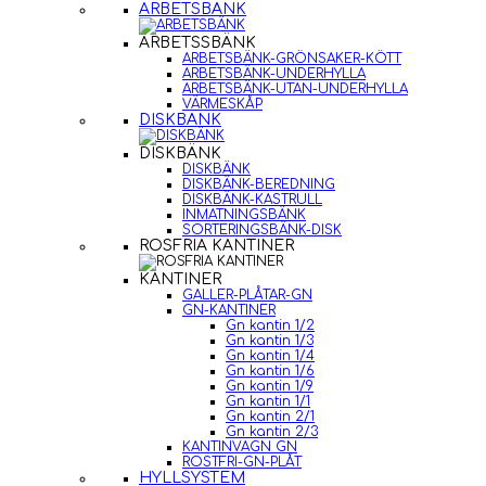
ARBETSBÄNK
ARBETSSBÄNK
ARBETSBÄNK-GRÖNSAKER-KÖTT
ARBETSBÄNK-UNDERHYLLA
ARBETSBÄNK-UTAN-UNDERHYLLA
VÄRMESKÅP
DISKBÄNK
DISKBÄNK
DISKBÄNK
DISKBÄNK-BEREDNING
DISKBÄNK-KASTRULL
INMATNINGSBÄNK
SORTERINGSBÄNK-DISK
ROSFRIA KANTINER
KANTINER
GALLER-PLÅTAR-GN
GN-KANTINER
Gn kantin 1/2
Gn kantin 1/3
Gn kantin 1/4
Gn kantin 1/6
Gn kantin 1/9
Gn kantin 1/1
Gn kantin 2/1
Gn kantin 2/3
KANTINVAGN GN
ROSTFRI-GN-PLÅT
HYLLSYSTEM