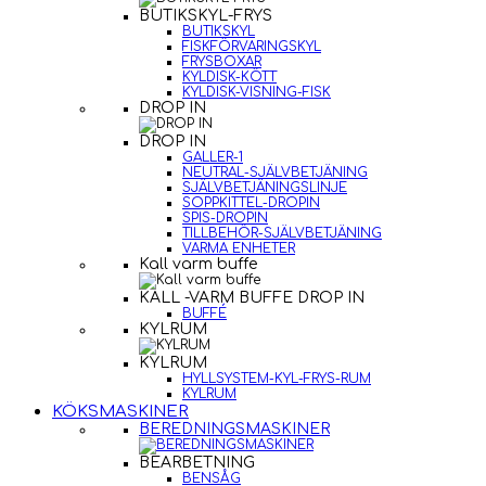
BUTIKSKYL-FRYS
BUTIKSKYL
FISKFÖRVARINGSKYL
FRYSBOXAR
KYLDISK-KÖTT
KYLDISK-VISNING-FISK
DROP IN
DROP IN
GALLER-1
NEUTRAL-SJÄLVBETJÄNING
SJÄLVBETJÄNINGSLINJE
SOPPKITTEL-DROPIN
SPIS-DROPIN
TILLBEHÖR-SJÄLVBETJÄNING
VARMA ENHETER
Kall varm buffe
KALL -VARM BUFFE DROP IN
BUFFÉ
KYLRUM
KYLRUM
HYLLSYSTEM-KYL-FRYS-RUM
KYLRUM
KÖKSMASKINER
BEREDNINGSMASKINER
BEARBETNING
BENSÅG