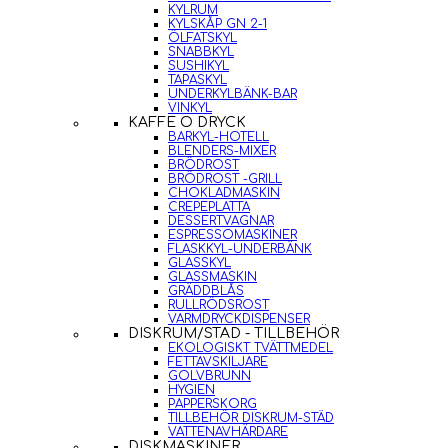
KYLRUM
KYLSKÅP GN 2-1
ÖLFATSKYL
SNABBKYL
SUSHIKYL
TAPASKYL
UNDERKYLBÄNK-BAR
VINKYL
KAFFE O DRYCK
BARKYL-HOTELL
BLENDERS-MIXER
BRÖDROST
BRÖDROST -GRILL
CHOKLADMASKIN
CREPEPLATTA
DESSERTVAGNAR
ESPRESSOMASKINER
FLASKKYL-UNDERBÄNK
GLASSKYL
GLASSMASKIN
GRÄDDBLÅS
RULLRÖDSROST
VARMDRYCKDISPENSER
DISKRUM/STÄD - TILLBEHÖR
EKOLOGISKT TVÄTTMEDEL
FETTAVSKILJARE
GOLVBRUNN
HYGIEN
PAPPERSKORG
TILLBEHÖR DISKRUM-STÄD
VATTENAVHÄRDARE
DISKMASKINER