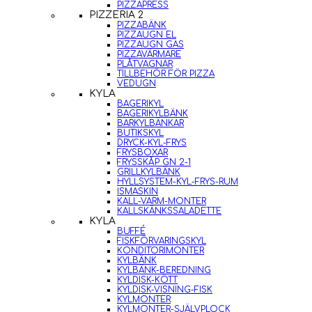
PIZZAPRESS
PIZZERIA 2
PIZZABÄNK
PIZZAUGN EL
PIZZAUGN GAS
PIZZAVÄRMARE
PLÅTVAGNAR
TILLBEHÖR FÖR PIZZA
VEDUGN
KYLA
BAGERIKYL
BAGERIKYLBÄNK
BARKYLBÄNKAR
BUTIKSKYL
DRYCK-KYL-FRYS
FRYSBOXAR
FRYSSKÅP GN 2-1
GRILLKYLBÄNK
HYLLSYSTEM-KYL-FRYS-RUM
ISMASKIN
KALL-VARM-MONTER
KALLSKÄNKSSALADETTE
KYLA
BUFFÉ
FISKFÖRVARINGSKYL
KONDITORIMONTER
KYLBÄNK
KYLBÄNK-BEREDNING
KYLDISK-KÖTT
KYLDISK-VISNING-FISK
KYLMONTER
KYLMONTER-SJÄLVPLOCK