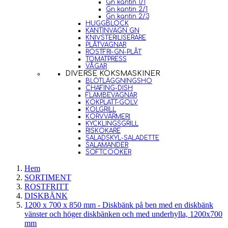
Gn kantin 1/1
Gn kantin 2/1
Gn kantin 2/3
HUGGBLOCK
KANTINVAGN GN
KNIVSTERILISERARE
PLÅTVAGNAR
ROSTFRI-GN-PLÅT
TOMATPRESS
VÅGAR
DIVERSE KÖKSMASKINER
BLÖTLÄGGNINGSHO
CHAFING-DISH
FLAMBEVAGNAR
KOKPLATT-GOLV
KOLGRILL
KORVVÄRMERI
KYCKLINGSGRILL
RISKOKARE
SALADSKYL-SALADETTE
SALAMANDER
SOFTCOOKER
Hem
SORTIMENT
ROSTFRITT
DISKBÄNK
1200 x 700 x 850 mm - Diskbänk på ben med en diskbänk
vänster och höger diskbänken och med underhylla, 1200x700
mm