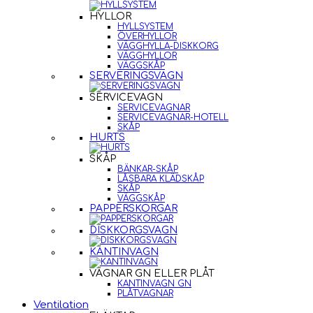
HYLLOR
HYLLSYSTEM
ÖVERHYLLOR
VÄGGHYLLA-DISKKORG
VÄGGHYLLOR
VÄGGSKÅP
SERVERINGSVAGN
SERVICEVAGN
SERVICEVAGNAR
SERVICEVAGNAR-HOTELL
SKÅP
HURTS
SKÅP
BÄNKAR-SKÅP
LÅSBARA KLÄDSKÅP
SKÅP
VÄGGSKÅP
PAPPERSKORGAR
DISKKORGSVAGN
KANTINVAGN
VAGNAR GN ELLER PLÅT
KANTINVAGN GN
PLÅTVAGNAR
Ventilation