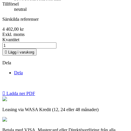
Tillförsel
neutral
Särskilda referenser
4 402,00 kr
Exkl. moms
Kvantitet

Lägg i varukorg
Dela
Dela

Ladda ner PDF
Leasing via WASA Kredit (12, 24 eller 48 månader)
Betala med VISA, Mastercard eller Direktöverföring från alla