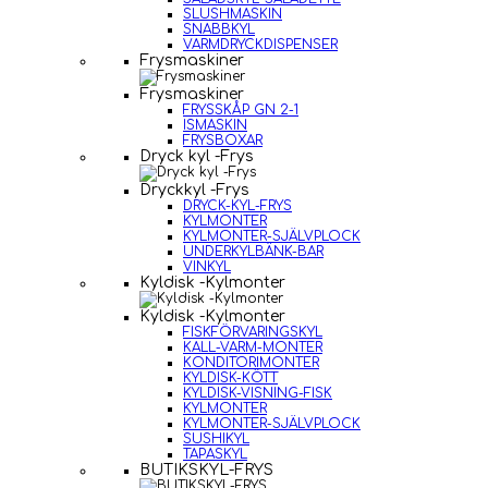
SLUSHMASKIN
SNABBKYL
VARMDRYCKDISPENSER
Frysmaskiner
Frysmaskiner
FRYSSKÅP GN 2-1
ISMASKIN
FRYSBOXAR
Dryck kyl -Frys
Dryckkyl -Frys
DRYCK-KYL-FRYS
KYLMONTER
KYLMONTER-SJÄLVPLOCK
UNDERKYLBÄNK-BAR
VINKYL
Kyldisk -Kylmonter
Kyldisk -Kylmonter
FISKFÖRVARINGSKYL
KALL-VARM-MONTER
KONDITORIMONTER
KYLDISK-KÖTT
KYLDISK-VISNING-FISK
KYLMONTER
KYLMONTER-SJÄLVPLOCK
SUSHIKYL
TAPASKYL
BUTIKSKYL-FRYS