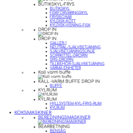
BUTIKSKYL-FRYS
BUTIKSKYL
FISKFÖRVARINGSKYL
FRYSBOXAR
KYLDISK-KÖTT
KYLDISK-VISNING-FISK
DROP IN
DROP IN
GALLER-1
NEUTRAL-SJÄLVBETJÄNING
SJÄLVBETJÄNINGSLINJE
SOPPKITTEL-DROPIN
SPIS-DROPIN
TILLBEHÖR-SJÄLVBETJÄNING
VARMA ENHETER
Kall varm buffe
KALL -VARM BUFFE DROP IN
BUFFÉ
KYLRUM
KYLRUM
HYLLSYSTEM-KYL-FRYS-RUM
KYLRUM
KÖKSMASKINER
BEREDNINGSMASKINER
BEARBETNING
BENSÅG