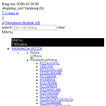
Ring oss:
0500-43 50 00
shopping_cart
Varukorg
(0)

Logga in

search
clear
Menu
Menu
Tillbaka
VARMKÖK-PIZZA
Pizza
Pizzautrustning
PIZZAUGN EL
VEDUGN
PIZZAUGN GAS
DEGBLANDARE
PIZZABÄNK
KYLRÄNNA
BULLRIVARE
PIZZAPRESS
PIZZAKAVLARE
PLÅTVAGNAR
PIZZASPADE
TILLBEHÖR FÖR PIZZA
PIZZAVÄRMARE