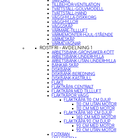
TAKFLÄKT
TILLBEHÖR-VENTILATION
TVÄTTSTÄLL-GOLVMODELL
TVÄTTSTÄLL-HAND
VÄGGHYLLA-DISKKORG
VÄGGHYLLOR
VÄGGSKÅP
VÄRMARE-TILLLUFT
VÄRMEMONTER-HJUL-STÅENDE
VÄRMESKÅP
VÄRMEVAGNAR
ROSTFRI - AVDELNING 1
ARBETSBÄNK-GRÖNSAKER-KÖTT
ARBETSBÄNK-UNDERHYLLA
ARBETSBÄNK-UTAN-UNDERHYLLA
BÄNKAR-SKÅP
DISKBÄNK
DISKBÄNK-BEREDNING
DISKBÄNK-KASTRULL
FLÄKT
FLÄKTKÅPA CENTRALT
FLÄKTKÅPA MED TILLLUFT
FLÄKTKÅPOR VÄGG
FLÄKTKÅPA 110 CM DJUP
110 CM UTAN MOTOR
110 CM MED MOTOR
FLÄKTKÅPA 140 CM DJUP
140 CM MED MOTOR
FLÄKTKÅPA 90 CM DJUP
90 CM MED MOTOR
90 CM UTAN MOTOR
FOTKRAN