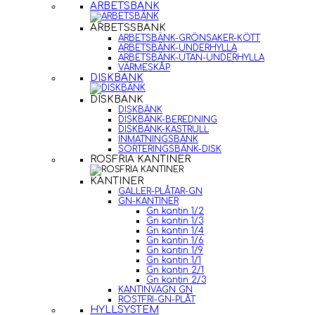
ARBETSBÄNK
ARBETSSBÄNK
ARBETSBÄNK-GRÖNSAKER-KÖTT
ARBETSBÄNK-UNDERHYLLA
ARBETSBÄNK-UTAN-UNDERHYLLA
VÄRMESKÅP
DISKBÄNK
DISKBÄNK
DISKBÄNK
DISKBÄNK-BEREDNING
DISKBÄNK-KASTRULL
INMATNINGSBÄNK
SORTERINGSBÄNK-DISK
ROSFRIA KANTINER
KANTINER
GALLER-PLÅTAR-GN
GN-KANTINER
Gn kantin 1/2
Gn kantin 1/3
Gn kantin 1/4
Gn kantin 1/6
Gn kantin 1/9
Gn kantin 1/1
Gn kantin 2/1
Gn kantin 2/3
KANTINVAGN GN
ROSTFRI-GN-PLÅT
HYLLSYSTEM