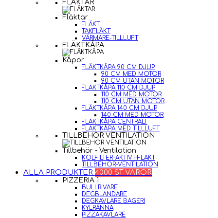
FLÄKTAR
Fläktar
FLÄKT
TAKFLÄKT
VÄRMARE-TILLLUFT
FLÄKTKÅPA
Kåpor
FLÄKTKÅPA 90 CM DJUP
90 CM MED MOTOR
90 CM UTAN MOTOR
FLÄKTKÅPA 110 CM DJUP
110 CM MED MOTOR
110 CM UTAN MOTOR
FLÄKTKÅPA 140 CM DJUP
140 CM MED MOTOR
FLÄKTKÅPA CENTRALT
FLÄKTKÅPA MED TILLLUFT
TILLBEHÖR VENTILATION
Tillbehör - Ventilation
KOLFILTER-AKTIVT-FLÄKT
TILLBEHÖR-VENTILATION
ALLA PRODUKTER
4000 ST VAROR
PIZZERIA 1
BULLRIVARE
DEGBLANDARE
DEGKAVLARE BAGERI
KYLRÄNNA
PIZZAKAVLARE