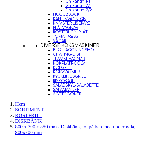
Gn kantin 1/1
Gn kantin 2/1
Gn kantin 2/3
HUGGBLOCK
KANTINVAGN GN
KNIVSTERILISERARE
PLÅTVAGNAR
ROSTFRI-GN-PLÅT
TOMATPRESS
VÅGAR
DIVERSE KÖKSMASKINER
BLÖTLÄGGNINGSHO
CHAFING-DISH
FLAMBEVAGNAR
KOKPLATT-GOLV
KOLGRILL
KORVVÄRMERI
KYCKLINGSGRILL
RISKOKARE
SALADSKYL-SALADETTE
SALAMANDER
SOFTCOOKER
Hem
SORTIMENT
ROSTFRITT
DISKBÄNK
800 x 700 x 850 mm - Diskbänk,ho, på ben med underhylla,
800x700 mm