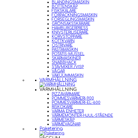
BLANDINGSMASKIN
BOTTENSKÅP
FISKSKALARE
FÖRPACKNINGSMASKIN
FÖRSEGLINGSMASKIN
GRÖNSAKSSKÄRARE
HAMBURGERPRESS
KNIVSTERILISERARE
KORVSTOPPARE
KÖTTKVARN
OSTRIVARE
PASTAMASKIN
POTATIS-MUSSEL
SKÄRMASKINER
SNABBHACK
STAVMIXER /VISP
VÅGAR
VAKUUMMASKIN
VARMHÅLLNING
VARMHÅLLNING
PIZZAVÄRMARE
POMMESVÄRMERI-900
POMMESVÄRMERI-EL-600
RISKOKARE
VARMA ENHETER
VÄRMEMONTER-HJUL-STÅENDE
VÄRMESKÅP
VÄRMEVAGNAR
Paketering