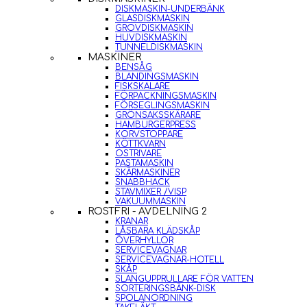
DISKMASKIN-UNDERBÄNK
GLASDISKMASKIN
GROVDISKMASKIN
HUVDISKMASKIN
TUNNELDISKMASKIN
MASKINER
BENSÅG
BLANDINGSMASKIN
FISKSKALARE
FÖRPACKNINGSMASKIN
FÖRSEGLINGSMASKIN
GRÖNSAKSSKÄRARE
HAMBURGERPRESS
KORVSTOPPARE
KÖTTKVARN
OSTRIVARE
PASTAMASKIN
SKÄRMASKINER
SNABBHACK
STAVMIXER /VISP
VAKUUMMASKIN
ROSTFRI - AVDELNING 2
KRANAR
LÅSBARA KLÄDSKÅP
ÖVERHYLLOR
SERVICEVAGNAR
SERVICEVAGNAR-HOTELL
SKÅP
SLANGUPPRULLARE FÖR VATTEN
SORTERINGSBÄNK-DISK
SPOLANORDNING