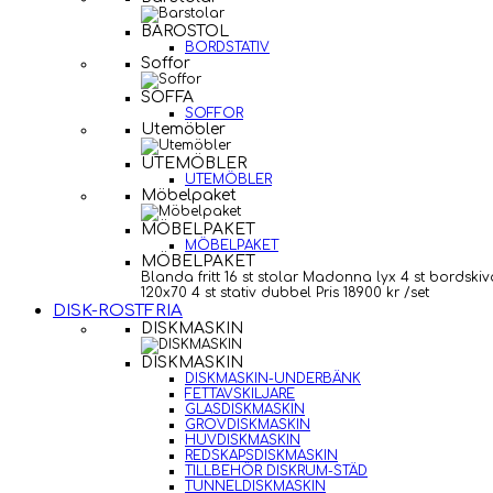
BAROSTOL
BORDSTATIV
Soffor
SOFFA
SOFFOR
Utemöbler
UTEMÖBLER
UTEMÖBLER
Möbelpaket
MÖBELPAKET
MÖBELPAKET
MÖBELPAKET
Blanda fritt 16 st stolar Madonna lyx 4 st bordskiv
120x70 4 st stativ dubbel Pris 18900 kr /set
DISK-ROSTFRIA
DISKMASKIN
DISKMASKIN
DISKMASKIN-UNDERBÄNK
FETTAVSKILJARE
GLASDISKMASKIN
GROVDISKMASKIN
HUVDISKMASKIN
REDSKAPSDISKMASKIN
TILLBEHÖR DISKRUM-STÄD
TUNNELDISKMASKIN