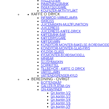
HYLLSYSTEM
INMATNINGSBÄNK
INSEKTSDÖDARE
KOLFILTER-AKTIVT-FLÄKT
KAFFE O DRYCK
INFRARÖD-VÄRMELAMPA
ISKROSS
JUICEMASKIN-MULTIFUNKTION
JUICEPRESS
JUICEPRESS-KAFFE-DRYCK
KAFFEBÄNK-BAR
KAFFEBRYGGARE
KAFFEKVARN
KONDITORI-MONTER-BAKELSE-BORDSMODE
KONDITORI-MONTER-GLAS-FRYS
KYLDISK-GLASS
KYLMONTER-BORDSMODELL
MINIBAR
SLUSHMASKIN
SOPPKITTEL
TILLBEHÖR - KAFFE O DRYCK
VÅFFELJÄRN
VATTENDISPENSER-KYLD
BEREDNING - ÖVRIGT
BOTTENSKÅP
GALLER-PLÅTAR-GN
GN-KANTINER
Gn kantin 1/2
Gn kantin 1/3
Gn kantin 1/4
Gn kantin 1/6
Gn kantin 1/9