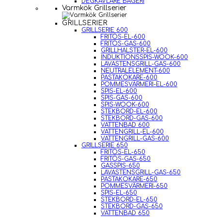
DEGKAVLARE BAGERI
Varmkök Grillserier
GRILLSERIER
GRILLSERIE 600
FRITÖS-EL-600
FRITÖS-GAS-600
GRILLHALSTER-EL-600
INDUKTIONSSPIS-WOOK-600
LAVASTENSGRILL-GAS-600
NEUTRALELEMENT-600
PASTAKOKARE-600
POMMESVÄRMERI-EL-600
SPIS-EL-600
SPIS-GAS-600
SPIS-WOOK-600
STEKBORD-EL-600
STEKBORD-GAS-600
VATTENBAD 600
VATTENGRILL-EL-600
VATTENGRILL-GAS-600
GRILLSERIE 650
FRITÖS-EL-650
FRITÖS-GAS-650
GASSPIS-650
LAVASTENSGRILL-GAS-650
PASTAKOKARE-650
POMMESVÄRMERI-650
SPIS-EL-650
STEKBORD-EL-650
STEKBORD-GAS-650
VATTENBAD 650