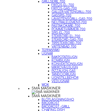
GRILLSERIE 700
FRITÖS-EL-700
FRITÖS-GAS-700
GALLER-VATTENGRILL-700
GASSPIS-700
LAVASTENSGRILL-GAS-700
NEUTRALELEMENT-700
PASTAKOKARE-700
POMMESVÄRMERI-700
SPIS-EL-700
STEKBORD-EL-700
STEKBORD-GAS-700
TIPPSTEKBORD-700
VATTENBAD 700
TEPPANYAKI
UGNAR
BAKPOTATISUGN
KOMBIUGN
KONVEKTIONSUGN
MIKROVÅGSUGN
PIZZAUGN-GAS
TANDOORIUGN
UGNSTILLBEHÖR
VEDUGNAR
WOK
SMÅ MASKINER
SMÅ MASKINER
BLÖTLÄGGNINGSHO
BRÖDROST
BRÖDROST -GRILL
CHAFING-DISH