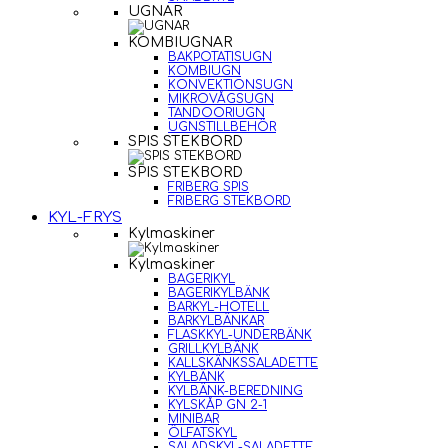
UGNAR
KOMBIUGNAR
BAKPOTATISUGN
KOMBIUGN
KONVEKTIONSUGN
MIKROVÅGSUGN
TANDOORIUGN
UGNSTILLBEHÖR
SPIS STEKBORD
SPIS STEKBORD
FRIBERG SPIS
FRIBERG STEKBORD
KYL-FRYS
Kylmaskiner
Kylmaskiner
BAGERIKYL
BAGERIKYLBÄNK
BARKYL-HOTELL
BARKYLBÄNKAR
FLASKKYL-UNDERBÄNK
GRILLKYLBÄNK
KALLSKÄNKSSALADETTE
KYLBÄNK
KYLBÄNK-BEREDNING
KYLSKÅP GN 2-1
MINIBAR
ÖLFATSKYL
SALADSKYL-SALADETTE