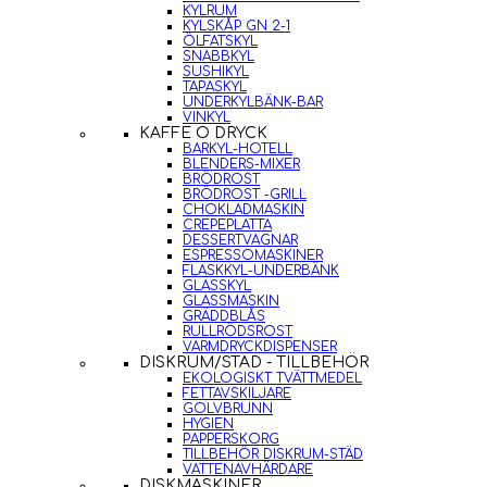
KYLRUM
KYLSKÅP GN 2-1
ÖLFATSKYL
SNABBKYL
SUSHIKYL
TAPASKYL
UNDERKYLBÄNK-BAR
VINKYL
KAFFE O DRYCK
BARKYL-HOTELL
BLENDERS-MIXER
BRÖDROST
BRÖDROST -GRILL
CHOKLADMASKIN
CREPEPLATTA
DESSERTVAGNAR
ESPRESSOMASKINER
FLASKKYL-UNDERBÄNK
GLASSKYL
GLASSMASKIN
GRÄDDBLÅS
RULLRÖDSROST
VARMDRYCKDISPENSER
DISKRUM/STÄD - TILLBEHÖR
EKOLOGISKT TVÄTTMEDEL
FETTAVSKILJARE
GOLVBRUNN
HYGIEN
PAPPERSKORG
TILLBEHÖR DISKRUM-STÄD
VATTENAVHÄRDARE
DISKMASKINER