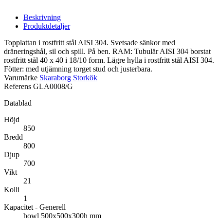
Beskrivning
Produktdetaljer
Topplattan i rostfritt stål AISI 304. Svetsade sänkor med
dräneringshål, sil och spill. På ben. RAM: Tubulär AISI 304 borstat
rostfritt stål 40 x 40 i 18/10 form. Lägre hylla i rostfritt stål AISI 304.
Fötter: med utjämning torget stud och justerbara.
Varumärke
Skaraborg Storkök
Referens
GLA0008/G
Datablad
Höjd
850
Bredd
800
Djup
700
Vikt
21
Kolli
1
Kapacitet - Generell
bowl 500x500x300h mm