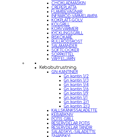
CHOKLADMASKIN
CREPEPLATTA
FLAMBEVAGNAR
INFRARÖD-VÄRMELAMPA
KOKPLATT-GOLV
KOLGRILL
KORVVÄRMERI
KYCKLINGSGRILL
RISKOKARE
RULLRÖDSROST
SALAMANDER
SOFTCOOKER
SOPPKITTEL
VÅFFELJÄRN
Kebabutrustning
GN-KANTINER
Gn kantin 1/2
Gn kantin 1/3
Gn kantin 1/4
Gn kantin 1/6
Gn kantin 1/9
Gn kantin 1/1
Gn kantin 2/1
Gn kantin 2/3
KALLSKÄNKSSALADETTE
KEBABKNIV
POTIS GRILL
RESERVDELAR POTIS
RESERVDELAR TANDIR
SALADSKYL-SALADETTE
SNABBKYL