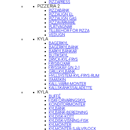
PIZZAPRESS
PIZZERIA 2
PIZZABÄNK
PIZZAUGN EL
PIZZAUGN GAS
PIZZAVÄRMARE
PLÅTVAGNAR
TILLBEHÖR FÖR PIZZA
VEDUGN
KYLA
BAGERIKYL
BAGERIKYLBÄNK
BARKYLBÄNKAR
BUTIKSKYL
DRYCK-KYL-FRYS
FRYSBOXAR
FRYSSKÅP GN 2-1
GRILLKYLBÄNK
HYLLSYSTEM-KYL-FRYS-RUM
ISMASKIN
KALL-VARM-MONTER
KALLSKÄNKSSALADETTE
KYLA
BUFFÉ
FISKFÖRVARINGSKYL
KONDITORIMONTER
KYLBÄNK
KYLBÄNK-BEREDNING
KYLDISK-KÖTT
KYLDISK-VISNING-FISK
KYLMONTER
KYLMONTER-SJÄLVPLOCK