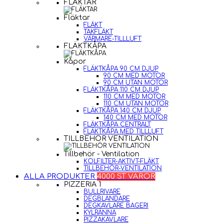
FLÄKTAR
Fläktar
FLÄKT
TAKFLÄKT
VÄRMARE-TILLLUFT
FLÄKTKÅPA
Kåpor
FLÄKTKÅPA 90 CM DJUP
90 CM MED MOTOR
90 CM UTAN MOTOR
FLÄKTKÅPA 110 CM DJUP
110 CM MED MOTOR
110 CM UTAN MOTOR
FLÄKTKÅPA 140 CM DJUP
140 CM MED MOTOR
FLÄKTKÅPA CENTRALT
FLÄKTKÅPA MED TILLLUFT
TILLBEHÖR VENTILATION
Tillbehör - Ventilation
KOLFILTER-AKTIVT-FLÄKT
TILLBEHÖR-VENTILATION
ALLA PRODUKTER
4000 ST VAROR
PIZZERIA 1
BULLRIVARE
DEGBLANDARE
DEGKAVLARE BAGERI
KYLRÄNNA
PIZZAKAVLARE