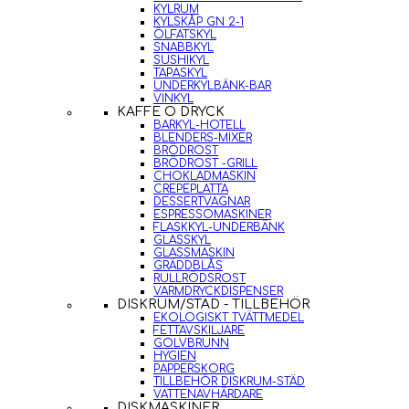
KYLRUM
KYLSKÅP GN 2-1
ÖLFATSKYL
SNABBKYL
SUSHIKYL
TAPASKYL
UNDERKYLBÄNK-BAR
VINKYL
KAFFE O DRYCK
BARKYL-HOTELL
BLENDERS-MIXER
BRÖDROST
BRÖDROST -GRILL
CHOKLADMASKIN
CREPEPLATTA
DESSERTVAGNAR
ESPRESSOMASKINER
FLASKKYL-UNDERBÄNK
GLASSKYL
GLASSMASKIN
GRÄDDBLÅS
RULLRÖDSROST
VARMDRYCKDISPENSER
DISKRUM/STÄD - TILLBEHÖR
EKOLOGISKT TVÄTTMEDEL
FETTAVSKILJARE
GOLVBRUNN
HYGIEN
PAPPERSKORG
TILLBEHÖR DISKRUM-STÄD
VATTENAVHÄRDARE
DISKMASKINER