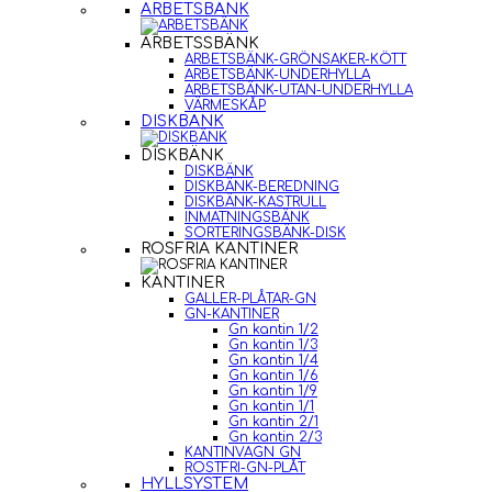
ARBETSBÄNK
ARBETSSBÄNK
ARBETSBÄNK-GRÖNSAKER-KÖTT
ARBETSBÄNK-UNDERHYLLA
ARBETSBÄNK-UTAN-UNDERHYLLA
VÄRMESKÅP
DISKBÄNK
DISKBÄNK
DISKBÄNK
DISKBÄNK-BEREDNING
DISKBÄNK-KASTRULL
INMATNINGSBÄNK
SORTERINGSBÄNK-DISK
ROSFRIA KANTINER
KANTINER
GALLER-PLÅTAR-GN
GN-KANTINER
Gn kantin 1/2
Gn kantin 1/3
Gn kantin 1/4
Gn kantin 1/6
Gn kantin 1/9
Gn kantin 1/1
Gn kantin 2/1
Gn kantin 2/3
KANTINVAGN GN
ROSTFRI-GN-PLÅT
HYLLSYSTEM