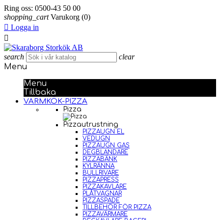
Ring oss:
0500-43 50 00
shopping_cart
Varukorg
(0)

Logga in

search
clear
Menu
Menu
Tillbaka
VARMKÖK-PIZZA
Pizza
Pizzautrustning
PIZZAUGN EL
VEDUGN
PIZZAUGN GAS
DEGBLANDARE
PIZZABÄNK
KYLRÄNNA
BULLRIVARE
PIZZAPRESS
PIZZAKAVLARE
PLÅTVAGNAR
PIZZASPADE
TILLBEHÖR FÖR PIZZA
PIZZAVÄRMARE