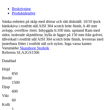
Beskrivning
Produktdetaljer
Sänka enheten på skåp med dörrar och rätt diskställ. 10/10 tjock
bänkskiva i rostfritt stål AISI 304 scotch brite finish, h 40 mm
avlopp, overflow röret. Inbyggda h:100 mm. upstand Ram med
sidor, isolerade skjutdörrar, hylla är ligger på 150 mm från golvet,
tillverkad i rostfritt stål AISI 304 scotch brite finish, levereras med
justerbara fötter i rostfritt stål och nylon. Inga vassa kanter.
Varumärke
Skaraborg Storkök
Referens
SLA2GS1506
Datablad
Höjd
850
Bredd
1500
Djup
600
Vikt
60
Kolli
1