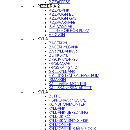
PIZZAPRESS
PIZZERIA 2
PIZZABÄNK
PIZZAUGN EL
PIZZAUGN GAS
PIZZAVÄRMARE
PLÅTVAGNAR
TILLBEHÖR FÖR PIZZA
VEDUGN
KYLA
BAGERIKYL
BAGERIKYLBÄNK
BARKYLBÄNKAR
BUTIKSKYL
DRYCK-KYL-FRYS
FRYSBOXAR
FRYSSKÅP GN 2-1
GRILLKYLBÄNK
HYLLSYSTEM-KYL-FRYS-RUM
ISMASKIN
KALL-VARM-MONTER
KALLSKÄNKSSALADETTE
KYLA
BUFFÉ
FISKFÖRVARINGSKYL
KONDITORIMONTER
KYLBÄNK
KYLBÄNK-BEREDNING
KYLDISK-KÖTT
KYLDISK-VISNING-FISK
KYLMONTER
KYLMONTER-SJÄLVPLOCK