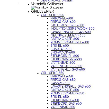
DEGKAVLARE BAGERI
Varmkök Grillserier
GRILLSERIER
GRILLSERIE 600
FRITÖS-EL-600
FRITÖS-GAS-600
GRILLHALSTER-EL-600
INDUKTIONSSPIS-WOOK-600
LAVASTENSGRILL-GAS-600
NEUTRALELEMENT-600
PASTAKOKARE-600
POMMESVÄRMERI-EL-600
SPIS-EL-600
SPIS-GAS-600
SPIS-WOOK-600
STEKBORD-EL-600
STEKBORD-GAS-600
VATTENBAD 600
VATTENGRILL-EL-600
VATTENGRILL-GAS-600
GRILLSERIE 650
FRITÖS-EL-650
FRITÖS-GAS-650
GASSPIS-650
LAVASTENSGRILL-GAS-650
PASTAKOKARE-650
POMMESVÄRMERI-650
SPIS-EL-650
STEKBORD-EL-650
STEKBORD-GAS-650
VATTENBAD 650