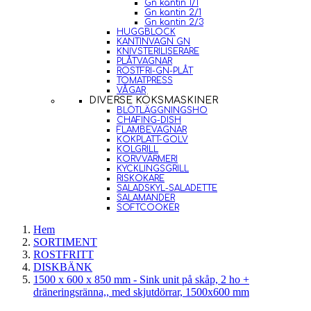
Gn kantin 1/1
Gn kantin 2/1
Gn kantin 2/3
HUGGBLOCK
KANTINVAGN GN
KNIVSTERILISERARE
PLÅTVAGNAR
ROSTFRI-GN-PLÅT
TOMATPRESS
VÅGAR
DIVERSE KÖKSMASKINER
BLÖTLÄGGNINGSHO
CHAFING-DISH
FLAMBEVAGNAR
KOKPLATT-GOLV
KOLGRILL
KORVVÄRMERI
KYCKLINGSGRILL
RISKOKARE
SALADSKYL-SALADETTE
SALAMANDER
SOFTCOOKER
Hem
SORTIMENT
ROSTFRITT
DISKBÄNK
1500 x 600 x 850 mm - Sink unit på skåp, 2 ho +
dräneringsränna,, med skjutdörrar, 1500x600 mm