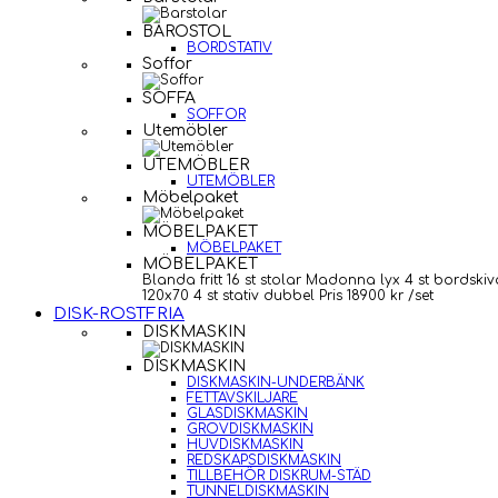
BAROSTOL
BORDSTATIV
Soffor
SOFFA
SOFFOR
Utemöbler
UTEMÖBLER
UTEMÖBLER
Möbelpaket
MÖBELPAKET
MÖBELPAKET
MÖBELPAKET
Blanda fritt 16 st stolar Madonna lyx 4 st bordskiv
120x70 4 st stativ dubbel Pris 18900 kr /set
DISK-ROSTFRIA
DISKMASKIN
DISKMASKIN
DISKMASKIN-UNDERBÄNK
FETTAVSKILJARE
GLASDISKMASKIN
GROVDISKMASKIN
HUVDISKMASKIN
REDSKAPSDISKMASKIN
TILLBEHÖR DISKRUM-STÄD
TUNNELDISKMASKIN