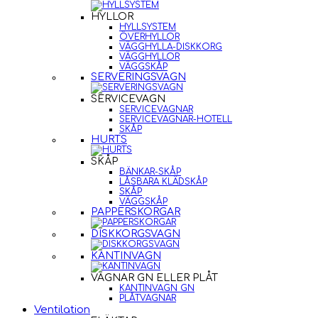
HYLLOR
HYLLSYSTEM
ÖVERHYLLOR
VÄGGHYLLA-DISKKORG
VÄGGHYLLOR
VÄGGSKÅP
SERVERINGSVAGN
SERVICEVAGN
SERVICEVAGNAR
SERVICEVAGNAR-HOTELL
SKÅP
HURTS
SKÅP
BÄNKAR-SKÅP
LÅSBARA KLÄDSKÅP
SKÅP
VÄGGSKÅP
PAPPERSKORGAR
DISKKORGSVAGN
KANTINVAGN
VAGNAR GN ELLER PLÅT
KANTINVAGN GN
PLÅTVAGNAR
Ventilation