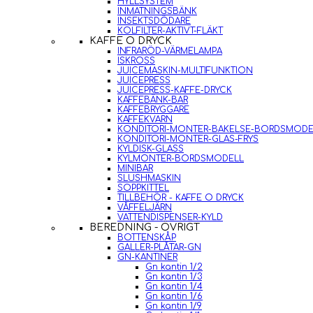
HYLLSYSTEM
INMATNINGSBÄNK
INSEKTSDÖDARE
KOLFILTER-AKTIVT-FLÄKT
KAFFE O DRYCK
INFRARÖD-VÄRMELAMPA
ISKROSS
JUICEMASKIN-MULTIFUNKTION
JUICEPRESS
JUICEPRESS-KAFFE-DRYCK
KAFFEBÄNK-BAR
KAFFEBRYGGARE
KAFFEKVARN
KONDITORI-MONTER-BAKELSE-BORDSMODE
KONDITORI-MONTER-GLAS-FRYS
KYLDISK-GLASS
KYLMONTER-BORDSMODELL
MINIBAR
SLUSHMASKIN
SOPPKITTEL
TILLBEHÖR - KAFFE O DRYCK
VÅFFELJÄRN
VATTENDISPENSER-KYLD
BEREDNING - ÖVRIGT
BOTTENSKÅP
GALLER-PLÅTAR-GN
GN-KANTINER
Gn kantin 1/2
Gn kantin 1/3
Gn kantin 1/4
Gn kantin 1/6
Gn kantin 1/9