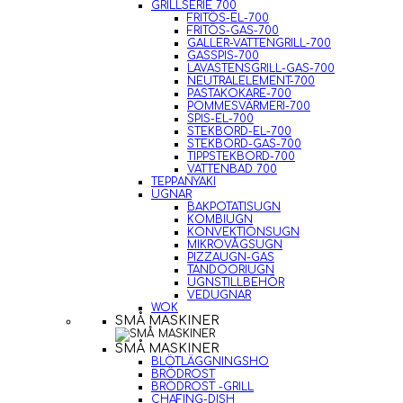
GRILLSERIE 700
FRITÖS-EL-700
FRITÖS-GAS-700
GALLER-VATTENGRILL-700
GASSPIS-700
LAVASTENSGRILL-GAS-700
NEUTRALELEMENT-700
PASTAKOKARE-700
POMMESVÄRMERI-700
SPIS-EL-700
STEKBORD-EL-700
STEKBORD-GAS-700
TIPPSTEKBORD-700
VATTENBAD 700
TEPPANYAKI
UGNAR
BAKPOTATISUGN
KOMBIUGN
KONVEKTIONSUGN
MIKROVÅGSUGN
PIZZAUGN-GAS
TANDOORIUGN
UGNSTILLBEHÖR
VEDUGNAR
WOK
SMÅ MASKINER
SMÅ MASKINER
BLÖTLÄGGNINGSHO
BRÖDROST
BRÖDROST -GRILL
CHAFING-DISH