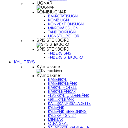
UGNAR
KOMBIUGNAR
BAKPOTATISUGN
KOMBIUGN
KONVEKTIONSUGN
MIKROVÅGSUGN
TANDOORIUGN
UGNSTILLBEHÖR
SPIS STEKBORD
SPIS STEKBORD
FRIBERG SPIS
FRIBERG STEKBORD
KYL-FRYS
Kylmaskiner
Kylmaskiner
BAGERIKYL
BAGERIKYLBÄNK
BARKYL-HOTELL
BARKYLBÄNKAR
FLASKKYL-UNDERBÄNK
GRILLKYLBÄNK
KALLSKÄNKSSALADETTE
KYLBÄNK
KYLBÄNK-BEREDNING
KYLSKÅP GN 2-1
MINIBAR
ÖLFATSKYL
SALADSKYL-SALADETTE