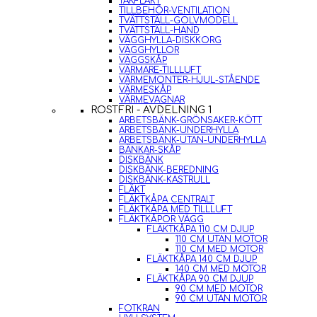
TAKFLÄKT
TILLBEHÖR-VENTILATION
TVÄTTSTÄLL-GOLVMODELL
TVÄTTSTÄLL-HAND
VÄGGHYLLA-DISKKORG
VÄGGHYLLOR
VÄGGSKÅP
VÄRMARE-TILLLUFT
VÄRMEMONTER-HJUL-STÅENDE
VÄRMESKÅP
VÄRMEVAGNAR
ROSTFRI - AVDELNING 1
ARBETSBÄNK-GRÖNSAKER-KÖTT
ARBETSBÄNK-UNDERHYLLA
ARBETSBÄNK-UTAN-UNDERHYLLA
BÄNKAR-SKÅP
DISKBÄNK
DISKBÄNK-BEREDNING
DISKBÄNK-KASTRULL
FLÄKT
FLÄKTKÅPA CENTRALT
FLÄKTKÅPA MED TILLLUFT
FLÄKTKÅPOR VÄGG
FLÄKTKÅPA 110 CM DJUP
110 CM UTAN MOTOR
110 CM MED MOTOR
FLÄKTKÅPA 140 CM DJUP
140 CM MED MOTOR
FLÄKTKÅPA 90 CM DJUP
90 CM MED MOTOR
90 CM UTAN MOTOR
FOTKRAN