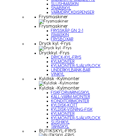
SLUSHMASKIN
SNABBKYL
VARMDRYCKDISPENSER
Frysmaskiner
Frysmaskiner
FRYSSKÅP GN 2-1
ISMASKIN
FRYSBOXAR
Dryck kyl -Frys
Dryckkyl -Frys
DRYCK-KYL-FRYS
KYLMONTER
KYLMONTER-SJÄLVPLOCK
UNDERKYLBÄNK-BAR
VINKYL
Kyldisk -Kylmonter
Kyldisk -Kylmonter
FISKFÖRVARINGSKYL
KALL-VARM-MONTER
KONDITORIMONTER
KYLDISK-KÖTT
KYLDISK-VISNING-FISK
KYLMONTER
KYLMONTER-SJÄLVPLOCK
SUSHIKYL
TAPASKYL
BUTIKSKYL-FRYS