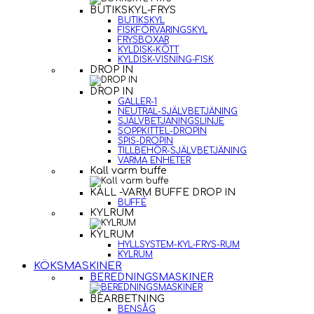
BUTIKSKYL-FRYS
BUTIKSKYL
FISKFÖRVARINGSKYL
FRYSBOXAR
KYLDISK-KÖTT
KYLDISK-VISNING-FISK
DROP IN
DROP IN
GALLER-1
NEUTRAL-SJÄLVBETJÄNING
SJÄLVBETJÄNINGSLINJE
SOPPKITTEL-DROPIN
SPIS-DROPIN
TILLBEHÖR-SJÄLVBETJÄNING
VARMA ENHETER
Kall varm buffe
KALL -VARM BUFFE DROP IN
BUFFÉ
KYLRUM
KYLRUM
HYLLSYSTEM-KYL-FRYS-RUM
KYLRUM
KÖKSMASKINER
BEREDNINGSMASKINER
BEARBETNING
BENSÅG