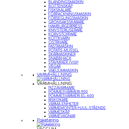
BLANDINGSMASKIN
BOTTENSKÅP
FISKSKALARE
FÖRPACKNINGSMASKIN
FÖRSEGLINGSMASKIN
GRÖNSAKSSKÄRARE
HAMBURGERPRESS
KNIVSTERILISERARE
KORVSTOPPARE
KÖTTKVARN
OSTRIVARE
PASTAMASKIN
POTATIS-MUSSEL
SKÄRMASKINER
SNABBHACK
STAVMIXER /VISP
VÅGAR
VAKUUMMASKIN
VARMHÅLLNING
VARMHÅLLNING
PIZZAVÄRMARE
POMMESVÄRMERI-900
POMMESVÄRMERI-EL-600
RISKOKARE
VARMA ENHETER
VÄRMEMONTER-HJUL-STÅENDE
VÄRMESKÅP
VÄRMEVAGNAR
Paketering