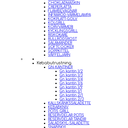
CHOKLADMASKIN
CREPEPLATTA
FLAMBEVAGNAR
INFRARÖD-VÄRMELAMPA
KOKPLATT-GOLV
KOLGRILL
KORVVÄRMERI
KYCKLINGSGRILL
RISKOKARE
RULLRÖDSROST
SALAMANDER
SOFTCOOKER
SOPPKITTEL
VÅFFELJÄRN
Kebabutrustning
GN-KANTINER
Gn kantin 1/2
Gn kantin 1/3
Gn kantin 1/4
Gn kantin 1/6
Gn kantin 1/9
Gn kantin 1/1
Gn kantin 2/1
Gn kantin 2/3
KALLSKÄNKSSALADETTE
KEBABKNIV
POTIS GRILL
RESERVDELAR POTIS
RESERVDELAR TANDIR
SALADSKYL-SALADETTE
SNABBKYL