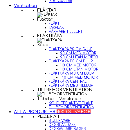
PLÅTVAGNAR
Ventilation
FLÄKTAR
Fläktar
FLÄKT
TAKFLÄKT
VÄRMARE-TILLLUFT
FLÄKTKÅPA
Kåpor
FLÄKTKÅPA 90 CM DJUP
90 CM MED MOTOR
90 CM UTAN MOTOR
FLÄKTKÅPA 110 CM DJUP
110 CM MED MOTOR
110 CM UTAN MOTOR
FLÄKTKÅPA 140 CM DJUP
140 CM MED MOTOR
FLÄKTKÅPA CENTRALT
FLÄKTKÅPA MED TILLLUFT
TILLBEHÖR VENTILATION
Tillbehör - Ventilation
KOLFILTER-AKTIVT-FLÄKT
TILLBEHÖR-VENTILATION
ALLA PRODUKTER
4000 ST VAROR
PIZZERIA 1
BULLRIVARE
DEGBLANDARE
DEGKAVLARE BAGERI