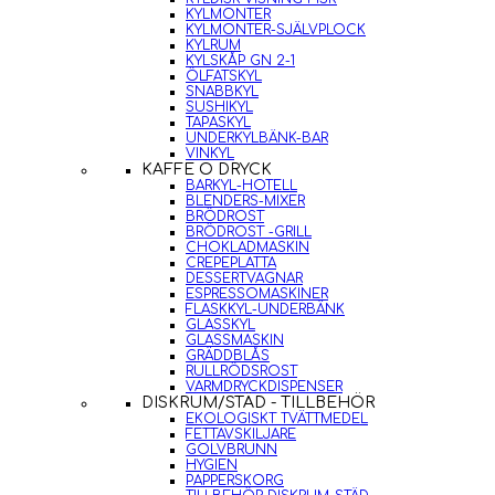
KYLMONTER
KYLMONTER-SJÄLVPLOCK
KYLRUM
KYLSKÅP GN 2-1
ÖLFATSKYL
SNABBKYL
SUSHIKYL
TAPASKYL
UNDERKYLBÄNK-BAR
VINKYL
KAFFE O DRYCK
BARKYL-HOTELL
BLENDERS-MIXER
BRÖDROST
BRÖDROST -GRILL
CHOKLADMASKIN
CREPEPLATTA
DESSERTVAGNAR
ESPRESSOMASKINER
FLASKKYL-UNDERBÄNK
GLASSKYL
GLASSMASKIN
GRÄDDBLÅS
RULLRÖDSROST
VARMDRYCKDISPENSER
DISKRUM/STÄD - TILLBEHÖR
EKOLOGISKT TVÄTTMEDEL
FETTAVSKILJARE
GOLVBRUNN
HYGIEN
PAPPERSKORG