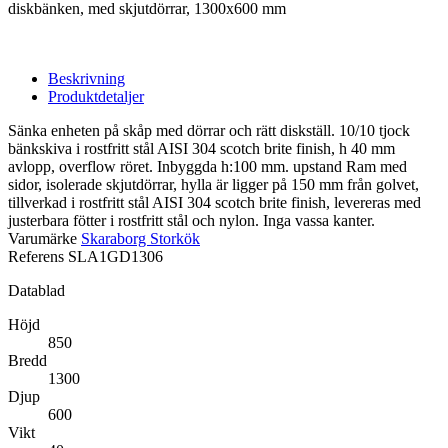
diskbänken, med skjutdörrar, 1300x600 mm
Beskrivning
Produktdetaljer
Sänka enheten på skåp med dörrar och rätt diskställ. 10/10 tjock
bänkskiva i rostfritt stål AISI 304 scotch brite finish, h 40 mm
avlopp, overflow röret. Inbyggda h:100 mm. upstand Ram med
sidor, isolerade skjutdörrar, hylla är ligger på 150 mm från golvet,
tillverkad i rostfritt stål AISI 304 scotch brite finish, levereras med
justerbara fötter i rostfritt stål och nylon. Inga vassa kanter.
Varumärke
Skaraborg Storkök
Referens
SLA1GD1306
Datablad
Höjd
850
Bredd
1300
Djup
600
Vikt