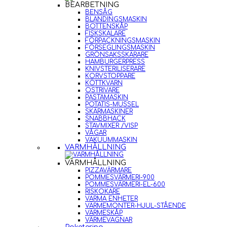
BEARBETNING
BENSÅG
BLANDINGSMASKIN
BOTTENSKÅP
FISKSKALARE
FÖRPACKNINGSMASKIN
FÖRSEGLINGSMASKIN
GRÖNSAKSSKÄRARE
HAMBURGERPRESS
KNIVSTERILISERARE
KORVSTOPPARE
KÖTTKVARN
OSTRIVARE
PASTAMASKIN
POTATIS-MUSSEL
SKÄRMASKINER
SNABBHACK
STAVMIXER /VISP
VÅGAR
VAKUUMMASKIN
VARMHÅLLNING
VARMHÅLLNING
PIZZAVÄRMARE
POMMESVÄRMERI-900
POMMESVÄRMERI-EL-600
RISKOKARE
VARMA ENHETER
VÄRMEMONTER-HJUL-STÅENDE
VÄRMESKÅP
VÄRMEVAGNAR