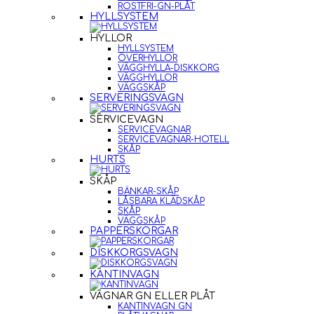
ROSTFRI-GN-PLÅT
HYLLSYSTEM
HYLLOR
HYLLSYSTEM
ÖVERHYLLOR
VÄGGHYLLA-DISKKORG
VÄGGHYLLOR
VÄGGSKÅP
SERVERINGSVAGN
SERVICEVAGN
SERVICEVAGNAR
SERVICEVAGNAR-HOTELL
SKÅP
HURTS
SKÅP
BÄNKAR-SKÅP
LÅSBARA KLÄDSKÅP
SKÅP
VÄGGSKÅP
PAPPERSKORGAR
DISKKORGSVAGN
KANTINVAGN
VAGNAR GN ELLER PLÅT
KANTINVAGN GN