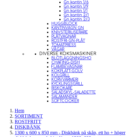
Gn kantin 1/6
Gn kantin 1/9
Gn kantin 1/1
Gn kantin 2/1
Gn kantin 2/3
HUGGBLOCK
KANTINVAGN GN
KNIVSTERILISERARE
PLÅTVAGNAR
ROSTFRI-GN-PLÅT
TOMATPRESS
VÅGAR
DIVERSE KÖKSMASKINER
BLÖTLÄGGNINGSHO
CHAFING-DISH
FLAMBEVAGNAR
KOKPLATT-GOLV
KOLGRILL
KORVVÄRMERI
KYCKLINGSGRILL
RISKOKARE
SALADSKYL-SALADETTE
SALAMANDER
SOFTCOOKER
Hem
SORTIMENT
ROSTFRITT
DISKBÄNK
1300 x 600 x 850 mm - Diskbänk på skåp, ett ho + höger