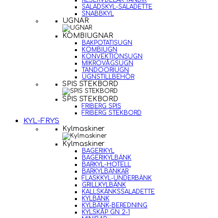
RESERVDELAR TANDIR
SALADSKYL-SALADETTE
SNABBKYL
UGNAR
KOMBIUGNAR
BAKPOTATISUGN
KOMBIUGN
KONVEKTIONSUGN
MIKROVÅGSUGN
TANDOORIUGN
UGNSTILLBEHÖR
SPIS STEKBORD
SPIS STEKBORD
FRIBERG SPIS
FRIBERG STEKBORD
KYL-FRYS
Kylmaskiner
Kylmaskiner
BAGERIKYL
BAGERIKYLBÄNK
BARKYL-HOTELL
BARKYLBÄNKAR
FLASKKYL-UNDERBÄNK
GRILLKYLBÄNK
KALLSKÄNKSSALADETTE
KYLBÄNK
KYLBÄNK-BEREDNING
KYLSKÅP GN 2-1