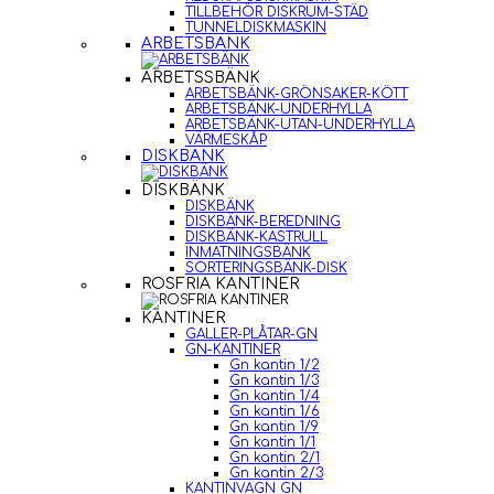
TILLBEHÖR DISKRUM-STÄD
TUNNELDISKMASKIN
ARBETSBÄNK
ARBETSSBÄNK
ARBETSBÄNK-GRÖNSAKER-KÖTT
ARBETSBÄNK-UNDERHYLLA
ARBETSBÄNK-UTAN-UNDERHYLLA
VÄRMESKÅP
DISKBÄNK
DISKBÄNK
DISKBÄNK
DISKBÄNK-BEREDNING
DISKBÄNK-KASTRULL
INMATNINGSBÄNK
SORTERINGSBÄNK-DISK
ROSFRIA KANTINER
KANTINER
GALLER-PLÅTAR-GN
GN-KANTINER
Gn kantin 1/2
Gn kantin 1/3
Gn kantin 1/4
Gn kantin 1/6
Gn kantin 1/9
Gn kantin 1/1
Gn kantin 2/1
Gn kantin 2/3
KANTINVAGN GN