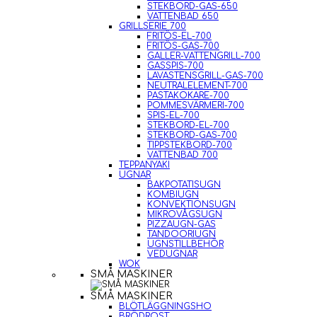
STEKBORD-GAS-650
VATTENBAD 650
GRILLSERIE 700
FRITÖS-EL-700
FRITÖS-GAS-700
GALLER-VATTENGRILL-700
GASSPIS-700
LAVASTENSGRILL-GAS-700
NEUTRALELEMENT-700
PASTAKOKARE-700
POMMESVÄRMERI-700
SPIS-EL-700
STEKBORD-EL-700
STEKBORD-GAS-700
TIPPSTEKBORD-700
VATTENBAD 700
TEPPANYAKI
UGNAR
BAKPOTATISUGN
KOMBIUGN
KONVEKTIONSUGN
MIKROVÅGSUGN
PIZZAUGN-GAS
TANDOORIUGN
UGNSTILLBEHÖR
VEDUGNAR
WOK
SMÅ MASKINER
SMÅ MASKINER
BLÖTLÄGGNINGSHO
BRÖDROST