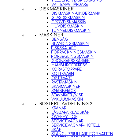
TILLBEHÖR DISKRUM-STÄD
VATTENAVHÄRDARE
DISKMASKINER
DISKMASKIN-UNDERBÄNK
GLASDISKMASKIN
GROVDISKMASKIN
HUVDISKMASKIN
TUNNELDISKMASKIN
MASKINER
BENSÅG
BLANDINGSMASKIN
FISKSKALARE
FÖRPACKNINGSMASKIN
FÖRSEGLINGSMASKIN
GRÖNSAKSSKÄRARE
HAMBURGERPRESS
KORVSTOPPARE
KÖTTKVARN
OSTRIVARE
PASTAMASKIN
SKÄRMASKINER
SNABBHACK
STAVMIXER /VISP
VAKUUMMASKIN
ROSTFRI - AVDELNING 2
KRANAR
LÅSBARA KLÄDSKÅP
ÖVERHYLLOR
SERVICEVAGNAR
SERVICEVAGNAR-HOTELL
SKÅP
SLANGUPPRULLARE FÖR VATTEN