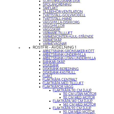
SORTERINGSBÄNK-DISK
SPOLANORDNING
TAKFLÄKT
TILLBEHÖR-VENTILATION
TVÄTTSTÄLL-GOLVMODELL
TVÄTTSTÄLL-HAND
VÄGGHYLLA-DISKKORG
VÄGGHYLLOR
VÄGGSKÅP
VÄRMARE-TILLLUFT
VÄRMEMONTER-HJUL-STÅENDE
VÄRMESKÅP
VÄRMEVAGNAR
ROSTFRI - AVDELNING 1
ARBETSBÄNK-GRÖNSAKER-KÖTT
ARBETSBÄNK-UNDERHYLLA
ARBETSBÄNK-UTAN-UNDERHYLLA
BÄNKAR-SKÅP
DISKBÄNK
DISKBÄNK-BEREDNING
DISKBÄNK-KASTRULL
FLÄKT
FLÄKTKÅPA CENTRALT
FLÄKTKÅPA MED TILLLUFT
FLÄKTKÅPOR VÄGG
FLÄKTKÅPA 110 CM DJUP
110 CM UTAN MOTOR
110 CM MED MOTOR
FLÄKTKÅPA 140 CM DJUP
140 CM MED MOTOR
FLÄKTKÅPA 90 CM DJUP
90 CM MED MOTOR