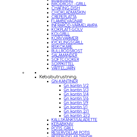
BRÖDROST -GRILL
CHAFING-DISH
CHOKLADMASKIN
CREPEPLATTA
FLAMBEVAGNAR
INFRARÖD-VÄRMELAMPA
KOKPLATT-GOLV
KOLGRILL
KORVVÄRMERI
KYCKLINGSGRILL
RISKOKARE
RULLRÖDSROST
SALAMANDER
SOFTCOOKER
SOPPKITTEL
VÅFFELJÄRN
Kebabutrustning
GN-KANTINER
Gn kantin 1/2
Gn kantin 1/3
Gn kantin 1/4
Gn kantin 1/6
Gn kantin 1/9
Gn kantin 1/1
Gn kantin 2/1
Gn kantin 2/3
KALLSKÄNKSSALADETTE
KEBABKNIV
POTIS GRILL
RESERVDELAR POTIS