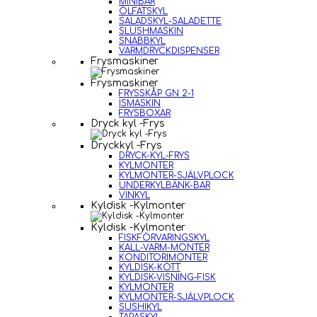
MINIBAR
ÖLFATSKYL
SALADSKYL-SALADETTE
SLUSHMASKIN
SNABBKYL
VARMDRYCKDISPENSER
Frysmaskiner
Frysmaskiner
FRYSSKÅP GN 2-1
ISMASKIN
FRYSBOXAR
Dryck kyl -Frys
Dryckkyl -Frys
DRYCK-KYL-FRYS
KYLMONTER
KYLMONTER-SJÄLVPLOCK
UNDERKYLBÄNK-BAR
VINKYL
Kyldisk -Kylmonter
Kyldisk -Kylmonter
FISKFÖRVARINGSKYL
KALL-VARM-MONTER
KONDITORIMONTER
KYLDISK-KÖTT
KYLDISK-VISNING-FISK
KYLMONTER
KYLMONTER-SJÄLVPLOCK
SUSHIKYL