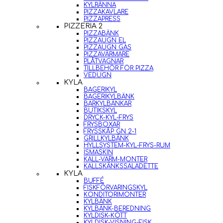
KYLRÄNNA
PIZZAKAVLARE
PIZZAPRESS
PIZZERIA 2
PIZZABÄNK
PIZZAUGN EL
PIZZAUGN GAS
PIZZAVÄRMARE
PLÅTVAGNAR
TILLBEHÖR FÖR PIZZA
VEDUGN
KYLA
BAGERIKYL
BAGERIKYLBÄNK
BARKYLBÄNKAR
BUTIKSKYL
DRYCK-KYL-FRYS
FRYSBOXAR
FRYSSKÅP GN 2-1
GRILLKYLBÄNK
HYLLSYSTEM-KYL-FRYS-RUM
ISMASKIN
KALL-VARM-MONTER
KALLSKÄNKSSALADETTE
KYLA
BUFFÉ
FISKFÖRVARINGSKYL
KONDITORIMONTER
KYLBÄNK
KYLBÄNK-BEREDNING
KYLDISK-KÖTT
KYLDISK-VISNING-FISK