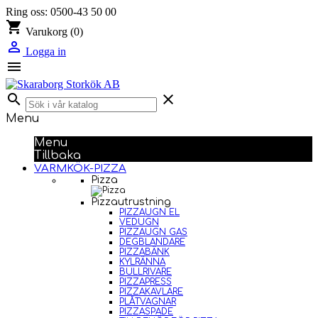
Ring oss:
0500-43 50 00
shopping_cart
Varukorg
(0)

Logga in

search
clear
Menu
Menu
Tillbaka
VARMKÖK-PIZZA
Pizza
Pizzautrustning
PIZZAUGN EL
VEDUGN
PIZZAUGN GAS
DEGBLANDARE
PIZZABÄNK
KYLRÄNNA
BULLRIVARE
PIZZAPRESS
PIZZAKAVLARE
PLÅTVAGNAR
PIZZASPADE