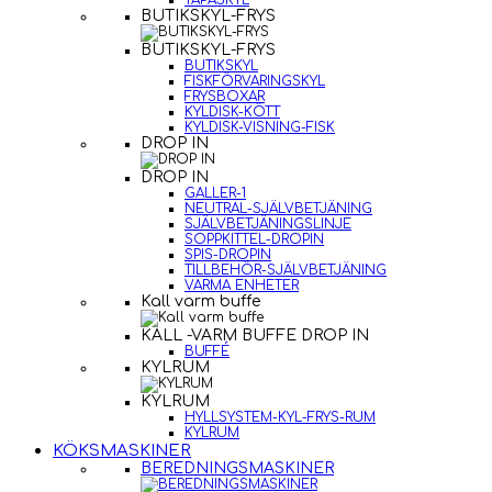
TAPASKYL
BUTIKSKYL-FRYS
BUTIKSKYL-FRYS
BUTIKSKYL
FISKFÖRVARINGSKYL
FRYSBOXAR
KYLDISK-KÖTT
KYLDISK-VISNING-FISK
DROP IN
DROP IN
GALLER-1
NEUTRAL-SJÄLVBETJÄNING
SJÄLVBETJÄNINGSLINJE
SOPPKITTEL-DROPIN
SPIS-DROPIN
TILLBEHÖR-SJÄLVBETJÄNING
VARMA ENHETER
Kall varm buffe
KALL -VARM BUFFE DROP IN
BUFFÉ
KYLRUM
KYLRUM
HYLLSYSTEM-KYL-FRYS-RUM
KYLRUM
KÖKSMASKINER
BEREDNINGSMASKINER