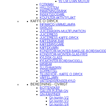
90 CM UTAN MOTOR
FOTKRAN
HYLLSYSTEM
INMATNINGSBÄNK
INSEKTSDÖDARE
KOLFILTER-AKTIVT-FLÄKT
KAFFE O DRYCK
INFRARÖD-VÄRMELAMPA
ISKROSS
JUICEMASKIN-MULTIFUNKTION
JUICEPRESS
JUICEPRESS-KAFFE-DRYCK
KAFFEBÄNK-BAR
KAFFEBRYGGARE
KAFFEKVARN
KONDITORI-MONTER-BAKELSE-BORDSMODE
KONDITORI-MONTER-GLAS-FRYS
KYLDISK-GLASS
KYLMONTER-BORDSMODELL
MINIBAR
SLUSHMASKIN
SOPPKITTEL
TILLBEHÖR - KAFFE O DRYCK
VÅFFELJÄRN
VATTENDISPENSER-KYLD
BEREDNING - ÖVRIGT
BOTTENSKÅP
GALLER-PLÅTAR-GN
GN-KANTINER
Gn kantin 1/2
Gn kantin 1/3
Gn kantin 1/4