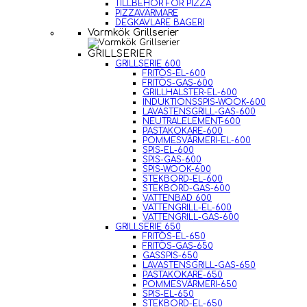
TILLBEHÖR FÖR PIZZA
PIZZAVÄRMARE
DEGKAVLARE BAGERI
Varmkök Grillserier
GRILLSERIER
GRILLSERIE 600
FRITÖS-EL-600
FRITÖS-GAS-600
GRILLHALSTER-EL-600
INDUKTIONSSPIS-WOOK-600
LAVASTENSGRILL-GAS-600
NEUTRALELEMENT-600
PASTAKOKARE-600
POMMESVÄRMERI-EL-600
SPIS-EL-600
SPIS-GAS-600
SPIS-WOOK-600
STEKBORD-EL-600
STEKBORD-GAS-600
VATTENBAD 600
VATTENGRILL-EL-600
VATTENGRILL-GAS-600
GRILLSERIE 650
FRITÖS-EL-650
FRITÖS-GAS-650
GASSPIS-650
LAVASTENSGRILL-GAS-650
PASTAKOKARE-650
POMMESVÄRMERI-650
SPIS-EL-650
STEKBORD-EL-650