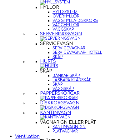
HYLLOR
HYLLSYSTEM
ÖVERHYLLOR
VÄGGHYLLA-DISKKORG
VÄGGHYLLOR
VÄGGSKÅP
SERVERINGSVAGN
SERVICEVAGN
SERVICEVAGNAR
SERVICEVAGNAR-HOTELL
SKÅP
HURTS
SKÅP
BÄNKAR-SKÅP
LÅSBARA KLÄDSKÅP
SKÅP
VÄGGSKÅP
PAPPERSKORGAR
DISKKORGSVAGN
KANTINVAGN
VAGNAR GN ELLER PLÅT
KANTINVAGN GN
PLÅTVAGNAR
Ventilation