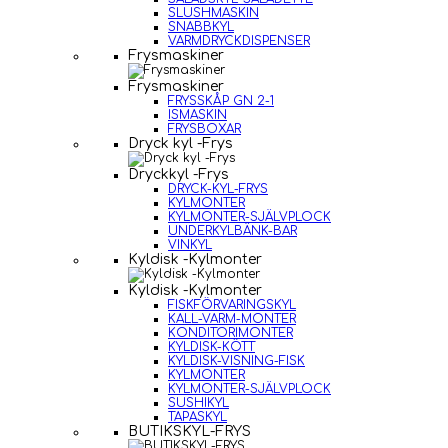
SLUSHMASKIN
SNABBKYL
VARMDRYCKDISPENSER
Frysmaskiner
Frysmaskiner
FRYSSKÅP GN 2-1
ISMASKIN
FRYSBOXAR
Dryck kyl -Frys
Dryckkyl -Frys
DRYCK-KYL-FRYS
KYLMONTER
KYLMONTER-SJÄLVPLOCK
UNDERKYLBÄNK-BAR
VINKYL
Kyldisk -Kylmonter
Kyldisk -Kylmonter
FISKFÖRVARINGSKYL
KALL-VARM-MONTER
KONDITORIMONTER
KYLDISK-KÖTT
KYLDISK-VISNING-FISK
KYLMONTER
KYLMONTER-SJÄLVPLOCK
SUSHIKYL
TAPASKYL
BUTIKSKYL-FRYS