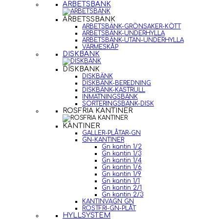
ARBETSBÄNK
ARBETSSBÄNK
ARBETSBÄNK-GRÖNSAKER-KÖTT
ARBETSBÄNK-UNDERHYLLA
ARBETSBÄNK-UTAN-UNDERHYLLA
VÄRMESKÅP
DISKBÄNK
DISKBÄNK
DISKBÄNK
DISKBÄNK-BEREDNING
DISKBÄNK-KASTRULL
INMATNINGSBÄNK
SORTERINGSBÄNK-DISK
ROSFRIA KANTINER
KANTINER
GALLER-PLÅTAR-GN
GN-KANTINER
Gn kantin 1/2
Gn kantin 1/3
Gn kantin 1/4
Gn kantin 1/6
Gn kantin 1/9
Gn kantin 1/1
Gn kantin 2/1
Gn kantin 2/3
KANTINVAGN GN
ROSTFRI-GN-PLÅT
HYLLSYSTEM