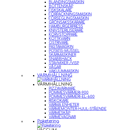
BLANDINGSMASKIN
BOTTENSKÅP
FISKSKALARE
FÖRPACKNINGSMASKIN
FÖRSEGLINGSMASKIN
GRÖNSAKSSKÄRARE
HAMBURGERPRESS
KNIVSTERILISERARE
KORVSTOPPARE
KÖTTKVARN
OSTRIVARE
PASTAMASKIN
POTATIS-MUSSEL
SKÄRMASKINER
SNABBHACK
STAVMIXER /VISP
VÅGAR
VAKUUMMASKIN
VARMHÅLLNING
VARMHÅLLNING
PIZZAVÄRMARE
POMMESVÄRMERI-900
POMMESVÄRMERI-EL-600
RISKOKARE
VARMA ENHETER
VÄRMEMONTER-HJUL-STÅENDE
VÄRMESKÅP
VÄRMEVAGNAR
Paketering