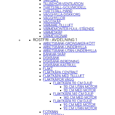
TAKFLÄKT
TILLBEHÖR-VENTILATION
TVÄTTSTÄLL-GOLVMODELL
TVÄTTSTÄLL-HAND
VÄGGHYLLA-DISKKORG
VÄGGHYLLOR
VÄGGSKÅP
VÄRMARE-TILLLUFT
VÄRMEMONTER-HJUL-STÅENDE
VÄRMESKÅP
VÄRMEVAGNAR
ROSTFRI - AVDELNING 1
ARBETSBÄNK-GRÖNSAKER-KÖTT
ARBETSBÄNK-UNDERHYLLA
ARBETSBÄNK-UTAN-UNDERHYLLA
BÄNKAR-SKÅP
DISKBÄNK
DISKBÄNK-BEREDNING
DISKBÄNK-KASTRULL
FLÄKT
FLÄKTKÅPA CENTRALT
FLÄKTKÅPA MED TILLLUFT
FLÄKTKÅPOR VÄGG
FLÄKTKÅPA 110 CM DJUP
110 CM UTAN MOTOR
110 CM MED MOTOR
FLÄKTKÅPA 140 CM DJUP
140 CM MED MOTOR
FLÄKTKÅPA 90 CM DJUP
90 CM MED MOTOR
90 CM UTAN MOTOR
FOTKRAN