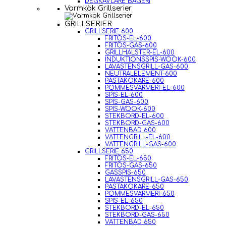
DEGKAVLARE BAGERI
Varmkök Grillserier
GRILLSERIER
GRILLSERIE 600
FRITÖS-EL-600
FRITÖS-GAS-600
GRILLHALSTER-EL-600
INDUKTIONSSPIS-WOOK-600
LAVASTENSGRILL-GAS-600
NEUTRALELEMENT-600
PASTAKOKARE-600
POMMESVÄRMERI-EL-600
SPIS-EL-600
SPIS-GAS-600
SPIS-WOOK-600
STEKBORD-EL-600
STEKBORD-GAS-600
VATTENBAD 600
VATTENGRILL-EL-600
VATTENGRILL-GAS-600
GRILLSERIE 650
FRITÖS-EL-650
FRITÖS-GAS-650
GASSPIS-650
LAVASTENSGRILL-GAS-650
PASTAKOKARE-650
POMMESVÄRMERI-650
SPIS-EL-650
STEKBORD-EL-650
STEKBORD-GAS-650
VATTENBAD 650