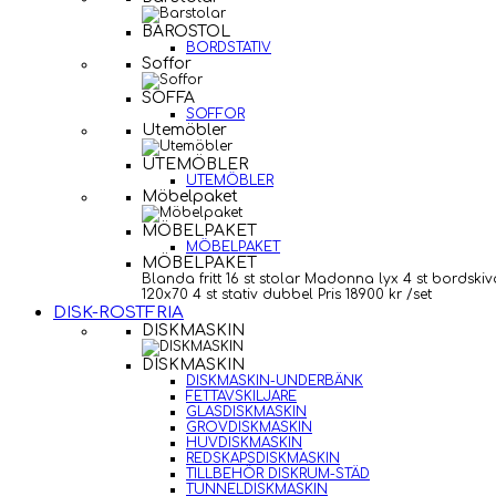
BAROSTOL
BORDSTATIV
Soffor
SOFFA
SOFFOR
Utemöbler
UTEMÖBLER
UTEMÖBLER
Möbelpaket
MÖBELPAKET
MÖBELPAKET
MÖBELPAKET
Blanda fritt 16 st stolar Madonna lyx 4 st bordskiv
120x70 4 st stativ dubbel Pris 18900 kr /set
DISK-ROSTFRIA
DISKMASKIN
DISKMASKIN
DISKMASKIN-UNDERBÄNK
FETTAVSKILJARE
GLASDISKMASKIN
GROVDISKMASKIN
HUVDISKMASKIN
REDSKAPSDISKMASKIN
TILLBEHÖR DISKRUM-STÄD
TUNNELDISKMASKIN