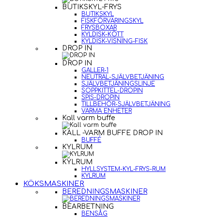
BUTIKSKYL-FRYS
BUTIKSKYL
FISKFÖRVARINGSKYL
FRYSBOXAR
KYLDISK-KÖTT
KYLDISK-VISNING-FISK
DROP IN
DROP IN
GALLER-1
NEUTRAL-SJÄLVBETJÄNING
SJÄLVBETJÄNINGSLINJE
SOPPKITTEL-DROPIN
SPIS-DROPIN
TILLBEHÖR-SJÄLVBETJÄNING
VARMA ENHETER
Kall varm buffe
KALL -VARM BUFFE DROP IN
BUFFÉ
KYLRUM
KYLRUM
HYLLSYSTEM-KYL-FRYS-RUM
KYLRUM
KÖKSMASKINER
BEREDNINGSMASKINER
BEARBETNING
BENSÅG