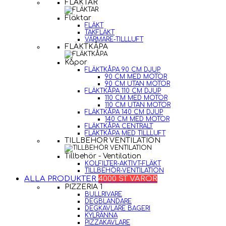
FLÄKTAR
Fläktar
FLÄKT
TAKFLÄKT
VÄRMARE-TILLLUFT
FLÄKTKÅPA
Kåpor
FLÄKTKÅPA 90 CM DJUP
90 CM MED MOTOR
90 CM UTAN MOTOR
FLÄKTKÅPA 110 CM DJUP
110 CM MED MOTOR
110 CM UTAN MOTOR
FLÄKTKÅPA 140 CM DJUP
140 CM MED MOTOR
FLÄKTKÅPA CENTRALT
FLÄKTKÅPA MED TILLLUFT
TILLBEHÖR VENTILATION
Tillbehör - Ventilation
KOLFILTER-AKTIVT-FLÄKT
TILLBEHÖR-VENTILATION
ALLA PRODUKTER
4000 ST VAROR
PIZZERIA 1
BULLRIVARE
DEGBLANDARE
DEGKAVLARE BAGERI
KYLRÄNNA
PIZZAKAVLARE