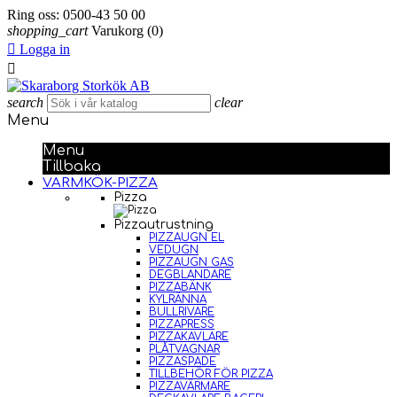
Ring oss:
0500-43 50 00
shopping_cart
Varukorg
(0)

Logga in

search
clear
Menu
Menu
Tillbaka
VARMKÖK-PIZZA
Pizza
Pizzautrustning
PIZZAUGN EL
VEDUGN
PIZZAUGN GAS
DEGBLANDARE
PIZZABÄNK
KYLRÄNNA
BULLRIVARE
PIZZAPRESS
PIZZAKAVLARE
PLÅTVAGNAR
PIZZASPADE
TILLBEHÖR FÖR PIZZA
PIZZAVÄRMARE