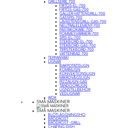
GRILLSERIE 700
FRITÖS-EL-700
FRITÖS-GAS-700
GALLER-VATTENGRILL-700
GASSPIS-700
LAVASTENSGRILL-GAS-700
NEUTRALELEMENT-700
PASTAKOKARE-700
POMMESVÄRMERI-700
SPIS-EL-700
STEKBORD-EL-700
STEKBORD-GAS-700
TIPPSTEKBORD-700
VATTENBAD 700
TEPPANYAKI
UGNAR
BAKPOTATISUGN
KOMBIUGN
KONVEKTIONSUGN
MIKROVÅGSUGN
PIZZAUGN-GAS
TANDOORIUGN
UGNSTILLBEHÖR
VEDUGNAR
WOK
SMÅ MASKINER
SMÅ MASKINER
BLÖTLÄGGNINGSHO
BRÖDROST
BRÖDROST -GRILL
CHAFING-DISH