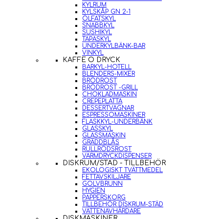
KYLRUM
KYLSKÅP GN 2-1
ÖLFATSKYL
SNABBKYL
SUSHIKYL
TAPASKYL
UNDERKYLBÄNK-BAR
VINKYL
KAFFE O DRYCK
BARKYL-HOTELL
BLENDERS-MIXER
BRÖDROST
BRÖDROST -GRILL
CHOKLADMASKIN
CREPEPLATTA
DESSERTVAGNAR
ESPRESSOMASKINER
FLASKKYL-UNDERBÄNK
GLASSKYL
GLASSMASKIN
GRÄDDBLÅS
RULLRÖDSROST
VARMDRYCKDISPENSER
DISKRUM/STÄD - TILLBEHÖR
EKOLOGISKT TVÄTTMEDEL
FETTAVSKILJARE
GOLVBRUNN
HYGIEN
PAPPERSKORG
TILLBEHÖR DISKRUM-STÄD
VATTENAVHÄRDARE
DISKMASKINER