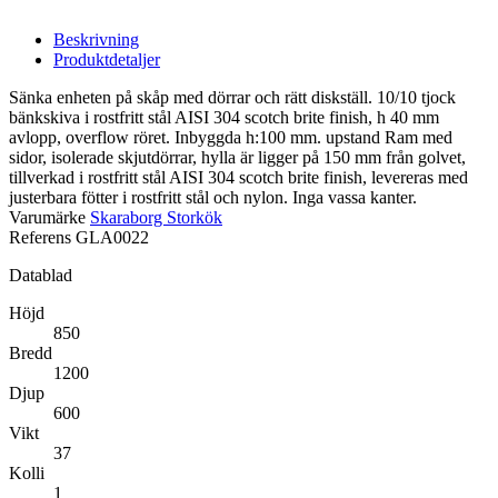
Beskrivning
Produktdetaljer
Sänka enheten på skåp med dörrar och rätt diskställ. 10/10 tjock
bänkskiva i rostfritt stål AISI 304 scotch brite finish, h 40 mm
avlopp, overflow röret. Inbyggda h:100 mm. upstand Ram med
sidor, isolerade skjutdörrar, hylla är ligger på 150 mm från golvet,
tillverkad i rostfritt stål AISI 304 scotch brite finish, levereras med
justerbara fötter i rostfritt stål och nylon. Inga vassa kanter.
Varumärke
Skaraborg Storkök
Referens
GLA0022
Datablad
Höjd
850
Bredd
1200
Djup
600
Vikt
37
Kolli
1