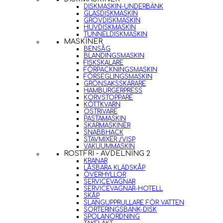
DISKMASKIN-UNDERBÄNK
GLASDISKMASKIN
GROVDISKMASKIN
HUVDISKMASKIN
TUNNELDISKMASKIN
MASKINER
BENSÅG
BLANDINGSMASKIN
FISKSKALARE
FÖRPACKNINGSMASKIN
FÖRSEGLINGSMASKIN
GRÖNSAKSSKÄRARE
HAMBURGERPRESS
KORVSTOPPARE
KÖTTKVARN
OSTRIVARE
PASTAMASKIN
SKÄRMASKINER
SNABBHACK
STAVMIXER /VISP
VAKUUMMASKIN
ROSTFRI - AVDELNING 2
KRANAR
LÅSBARA KLÄDSKÅP
ÖVERHYLLOR
SERVICEVAGNAR
SERVICEVAGNAR-HOTELL
SKÅP
SLANGUPPRULLARE FÖR VATTEN
SORTERINGSBÄNK-DISK
SPOLANORDNING