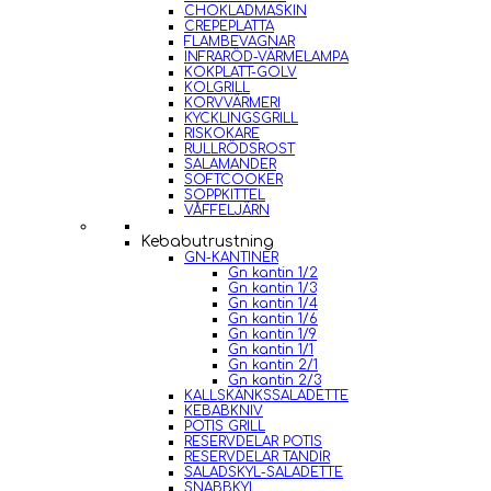
CHOKLADMASKIN
CREPEPLATTA
FLAMBEVAGNAR
INFRARÖD-VÄRMELAMPA
KOKPLATT-GOLV
KOLGRILL
KORVVÄRMERI
KYCKLINGSGRILL
RISKOKARE
RULLRÖDSROST
SALAMANDER
SOFTCOOKER
SOPPKITTEL
VÅFFELJÄRN
Kebabutrustning
GN-KANTINER
Gn kantin 1/2
Gn kantin 1/3
Gn kantin 1/4
Gn kantin 1/6
Gn kantin 1/9
Gn kantin 1/1
Gn kantin 2/1
Gn kantin 2/3
KALLSKÄNKSSALADETTE
KEBABKNIV
POTIS GRILL
RESERVDELAR POTIS
RESERVDELAR TANDIR
SALADSKYL-SALADETTE
SNABBKYL