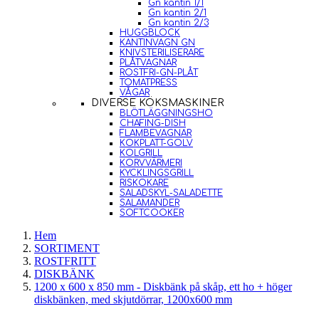
Gn kantin 1/1
Gn kantin 2/1
Gn kantin 2/3
HUGGBLOCK
KANTINVAGN GN
KNIVSTERILISERARE
PLÅTVAGNAR
ROSTFRI-GN-PLÅT
TOMATPRESS
VÅGAR
DIVERSE KÖKSMASKINER
BLÖTLÄGGNINGSHO
CHAFING-DISH
FLAMBEVAGNAR
KOKPLATT-GOLV
KOLGRILL
KORVVÄRMERI
KYCKLINGSGRILL
RISKOKARE
SALADSKYL-SALADETTE
SALAMANDER
SOFTCOOKER
Hem
SORTIMENT
ROSTFRITT
DISKBÄNK
1200 x 600 x 850 mm - Diskbänk på skåp, ett ho + höger
diskbänken, med skjutdörrar, 1200x600 mm