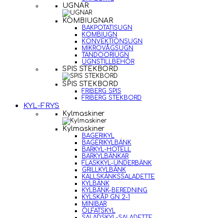
UGNAR
KOMBIUGNAR
BAKPOTATISUGN
KOMBIUGN
KONVEKTIONSUGN
MIKROVÅGSUGN
TANDOORIUGN
UGNSTILLBEHÖR
SPIS STEKBORD
SPIS STEKBORD
FRIBERG SPIS
FRIBERG STEKBORD
KYL-FRYS
Kylmaskiner
Kylmaskiner
BAGERIKYL
BAGERIKYLBÄNK
BARKYL-HOTELL
BARKYLBÄNKAR
FLASKKYL-UNDERBÄNK
GRILLKYLBÄNK
KALLSKÄNKSSALADETTE
KYLBÄNK
KYLBÄNK-BEREDNING
KYLSKÅP GN 2-1
MINIBAR
ÖLFATSKYL
SALADSKYL-SALADETTE