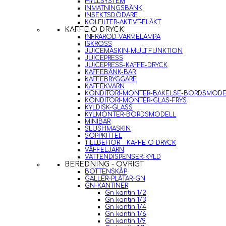
HYLLSYSTEM
INMATNINGSBÄNK
INSEKTSDÖDARE
KOLFILTER-AKTIVT-FLÄKT
KAFFE O DRYCK
INFRARÖD-VÄRMELAMPA
ISKROSS
JUICEMASKIN-MULTIFUNKTION
JUICEPRESS
JUICEPRESS-KAFFE-DRYCK
KAFFEBÄNK-BAR
KAFFEBRYGGARE
KAFFEKVARN
KONDITORI-MONTER-BAKELSE-BORDSMODE
KONDITORI-MONTER-GLAS-FRYS
KYLDISK-GLASS
KYLMONTER-BORDSMODELL
MINIBAR
SLUSHMASKIN
SOPPKITTEL
TILLBEHÖR - KAFFE O DRYCK
VÅFFELJÄRN
VATTENDISPENSER-KYLD
BEREDNING - ÖVRIGT
BOTTENSKÅP
GALLER-PLÅTAR-GN
GN-KANTINER
Gn kantin 1/2
Gn kantin 1/3
Gn kantin 1/4
Gn kantin 1/6
Gn kantin 1/9