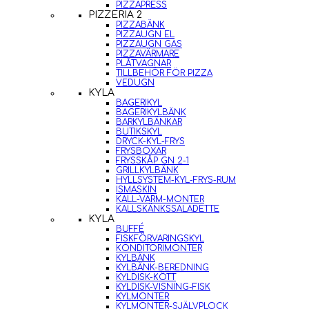
PIZZAPRESS
PIZZERIA 2
PIZZABÄNK
PIZZAUGN EL
PIZZAUGN GAS
PIZZAVÄRMARE
PLÅTVAGNAR
TILLBEHÖR FÖR PIZZA
VEDUGN
KYLA
BAGERIKYL
BAGERIKYLBÄNK
BARKYLBÄNKAR
BUTIKSKYL
DRYCK-KYL-FRYS
FRYSBOXAR
FRYSSKÅP GN 2-1
GRILLKYLBÄNK
HYLLSYSTEM-KYL-FRYS-RUM
ISMASKIN
KALL-VARM-MONTER
KALLSKÄNKSSALADETTE
KYLA
BUFFÉ
FISKFÖRVARINGSKYL
KONDITORIMONTER
KYLBÄNK
KYLBÄNK-BEREDNING
KYLDISK-KÖTT
KYLDISK-VISNING-FISK
KYLMONTER
KYLMONTER-SJÄLVPLOCK