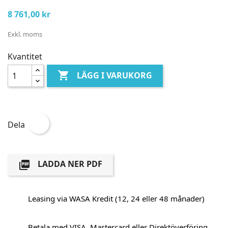
8 761,00 kr
Exkl. moms
Kvantitet

LÄGG I VARUKORG
Dela
LADDA NER PDF

Leasing via WASA Kredit (12, 24 eller 48 månader)
Betala med VISA, Mastercard eller Direktöverföring