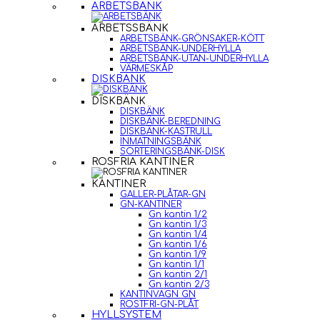
ARBETSBÄNK
ARBETSSBÄNK
ARBETSBÄNK-GRÖNSAKER-KÖTT
ARBETSBÄNK-UNDERHYLLA
ARBETSBÄNK-UTAN-UNDERHYLLA
VÄRMESKÅP
DISKBÄNK
DISKBÄNK
DISKBÄNK
DISKBÄNK-BEREDNING
DISKBÄNK-KASTRULL
INMATNINGSBÄNK
SORTERINGSBÄNK-DISK
ROSFRIA KANTINER
KANTINER
GALLER-PLÅTAR-GN
GN-KANTINER
Gn kantin 1/2
Gn kantin 1/3
Gn kantin 1/4
Gn kantin 1/6
Gn kantin 1/9
Gn kantin 1/1
Gn kantin 2/1
Gn kantin 2/3
KANTINVAGN GN
ROSTFRI-GN-PLÅT
HYLLSYSTEM