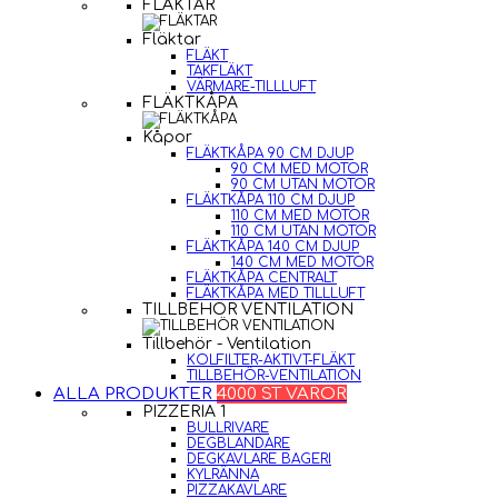
FLÄKTAR
Fläktar
FLÄKT
TAKFLÄKT
VÄRMARE-TILLLUFT
FLÄKTKÅPA
Kåpor
FLÄKTKÅPA 90 CM DJUP
90 CM MED MOTOR
90 CM UTAN MOTOR
FLÄKTKÅPA 110 CM DJUP
110 CM MED MOTOR
110 CM UTAN MOTOR
FLÄKTKÅPA 140 CM DJUP
140 CM MED MOTOR
FLÄKTKÅPA CENTRALT
FLÄKTKÅPA MED TILLLUFT
TILLBEHÖR VENTILATION
Tillbehör - Ventilation
KOLFILTER-AKTIVT-FLÄKT
TILLBEHÖR-VENTILATION
ALLA PRODUKTER
4000 ST VAROR
PIZZERIA 1
BULLRIVARE
DEGBLANDARE
DEGKAVLARE BAGERI
KYLRÄNNA
PIZZAKAVLARE