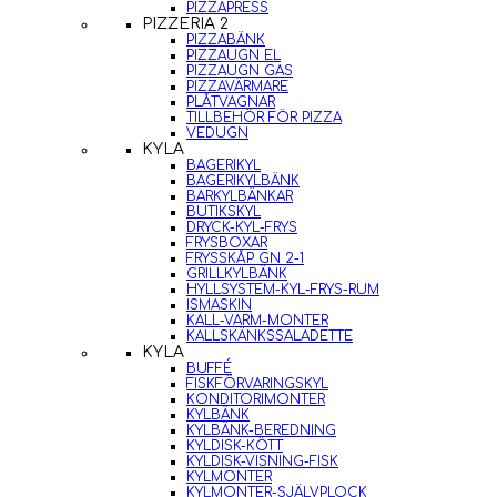
PIZZAPRESS
PIZZERIA 2
PIZZABÄNK
PIZZAUGN EL
PIZZAUGN GAS
PIZZAVÄRMARE
PLÅTVAGNAR
TILLBEHÖR FÖR PIZZA
VEDUGN
KYLA
BAGERIKYL
BAGERIKYLBÄNK
BARKYLBÄNKAR
BUTIKSKYL
DRYCK-KYL-FRYS
FRYSBOXAR
FRYSSKÅP GN 2-1
GRILLKYLBÄNK
HYLLSYSTEM-KYL-FRYS-RUM
ISMASKIN
KALL-VARM-MONTER
KALLSKÄNKSSALADETTE
KYLA
BUFFÉ
FISKFÖRVARINGSKYL
KONDITORIMONTER
KYLBÄNK
KYLBÄNK-BEREDNING
KYLDISK-KÖTT
KYLDISK-VISNING-FISK
KYLMONTER
KYLMONTER-SJÄLVPLOCK