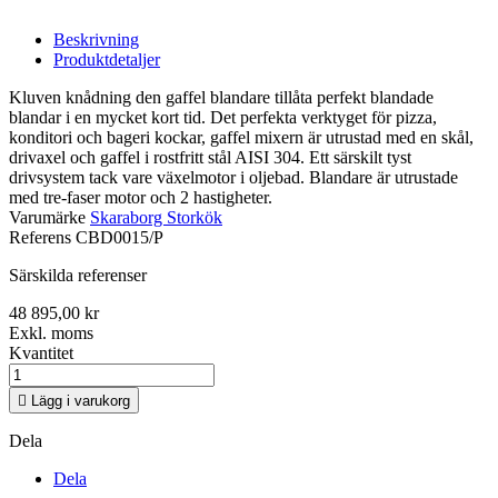
Beskrivning
Produktdetaljer
Kluven knådning den gaffel blandare tillåta perfekt blandade
blandar i en mycket kort tid. Det perfekta verktyget för pizza,
konditori och bageri kockar, gaffel mixern är utrustad med en skål,
drivaxel och gaffel i rostfritt stål AISI 304. Ett särskilt tyst
drivsystem tack vare växelmotor i oljebad. Blandare är utrustade
med tre-faser motor och 2 hastigheter.
Varumärke
Skaraborg Storkök
Referens
CBD0015/P
Särskilda referenser
48 895,00 kr
Exkl. moms
Kvantitet

Lägg i varukorg
Dela
Dela