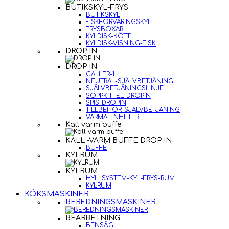
BUTIKSKYL-FRYS
BUTIKSKYL
FISKFÖRVARINGSKYL
FRYSBOXAR
KYLDISK-KÖTT
KYLDISK-VISNING-FISK
DROP IN
DROP IN
GALLER-1
NEUTRAL-SJÄLVBETJÄNING
SJÄLVBETJÄNINGSLINJE
SOPPKITTEL-DROPIN
SPIS-DROPIN
TILLBEHÖR-SJÄLVBETJÄNING
VARMA ENHETER
Kall varm buffe
KALL -VARM BUFFE DROP IN
BUFFÉ
KYLRUM
KYLRUM
HYLLSYSTEM-KYL-FRYS-RUM
KYLRUM
KÖKSMASKINER
BEREDNINGSMASKINER
BEARBETNING
BENSÅG