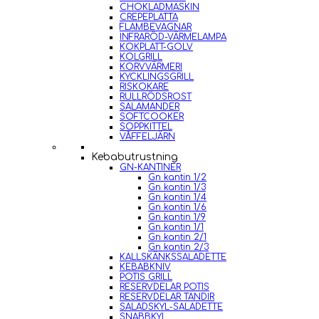
CHOKLADMASKIN
CREPEPLATTA
FLAMBEVAGNAR
INFRARÖD-VÄRMELAMPA
KOKPLATT-GOLV
KOLGRILL
KORVVÄRMERI
KYCKLINGSGRILL
RISKOKARE
RULLRÖDSROST
SALAMANDER
SOFTCOOKER
SOPPKITTEL
VÅFFELJÄRN
Kebabutrustning
GN-KANTINER
Gn kantin 1/2
Gn kantin 1/3
Gn kantin 1/4
Gn kantin 1/6
Gn kantin 1/9
Gn kantin 1/1
Gn kantin 2/1
Gn kantin 2/3
KALLSKÄNKSSALADETTE
KEBABKNIV
POTIS GRILL
RESERVDELAR POTIS
RESERVDELAR TANDIR
SALADSKYL-SALADETTE
SNABBKYL