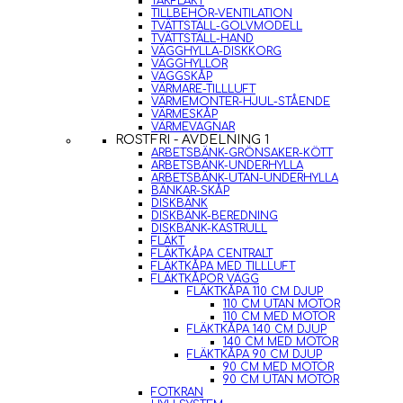
TAKFLÄKT
TILLBEHÖR-VENTILATION
TVÄTTSTÄLL-GOLVMODELL
TVÄTTSTÄLL-HAND
VÄGGHYLLA-DISKKORG
VÄGGHYLLOR
VÄGGSKÅP
VÄRMARE-TILLLUFT
VÄRMEMONTER-HJUL-STÅENDE
VÄRMESKÅP
VÄRMEVAGNAR
ROSTFRI - AVDELNING 1
ARBETSBÄNK-GRÖNSAKER-KÖTT
ARBETSBÄNK-UNDERHYLLA
ARBETSBÄNK-UTAN-UNDERHYLLA
BÄNKAR-SKÅP
DISKBÄNK
DISKBÄNK-BEREDNING
DISKBÄNK-KASTRULL
FLÄKT
FLÄKTKÅPA CENTRALT
FLÄKTKÅPA MED TILLLUFT
FLÄKTKÅPOR VÄGG
FLÄKTKÅPA 110 CM DJUP
110 CM UTAN MOTOR
110 CM MED MOTOR
FLÄKTKÅPA 140 CM DJUP
140 CM MED MOTOR
FLÄKTKÅPA 90 CM DJUP
90 CM MED MOTOR
90 CM UTAN MOTOR
FOTKRAN