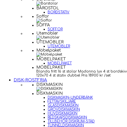
BAROSTOL
BORDSTATIV
Soffor
SOFFA
SOFFOR
Utemöbler
UTEMÖBLER
UTEMÖBLER
Möbelpaket
MÖBELPAKET
MÖBELPAKET
MÖBELPAKET
Blanda fritt 16 st stolar Madonna lyx 4 st bordskiv
120x70 4 st stativ dubbel Pris 18900 kr /set
DISK-ROSTFRIA
DISKMASKIN
DISKMASKIN
DISKMASKIN-UNDERBÄNK
FETTAVSKILJARE
GLASDISKMASKIN
GROVDISKMASKIN
HUVDISKMASKIN
REDSKAPSDISKMASKIN
TILLBEHÖR DISKRUM-STÄD
TUNNELDISKMASKIN