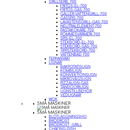
GRILLSERIE 700
FRITÖS-EL-700
FRITÖS-GAS-700
GALLER-VATTENGRILL-700
GASSPIS-700
LAVASTENSGRILL-GAS-700
NEUTRALELEMENT-700
PASTAKOKARE-700
POMMESVÄRMERI-700
SPIS-EL-700
STEKBORD-EL-700
STEKBORD-GAS-700
TIPPSTEKBORD-700
VATTENBAD 700
TEPPANYAKI
UGNAR
BAKPOTATISUGN
KOMBIUGN
KONVEKTIONSUGN
MIKROVÅGSUGN
PIZZAUGN-GAS
TANDOORIUGN
UGNSTILLBEHÖR
VEDUGNAR
WOK
SMÅ MASKINER
SMÅ MASKINER
BLÖTLÄGGNINGSHO
BRÖDROST
BRÖDROST -GRILL
CHAFING-DISH