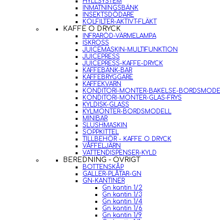
HYLLSYSTEM
INMATNINGSBÄNK
INSEKTSDÖDARE
KOLFILTER-AKTIVT-FLÄKT
KAFFE O DRYCK
INFRARÖD-VÄRMELAMPA
ISKROSS
JUICEMASKIN-MULTIFUNKTION
JUICEPRESS
JUICEPRESS-KAFFE-DRYCK
KAFFEBÄNK-BAR
KAFFEBRYGGARE
KAFFEKVARN
KONDITORI-MONTER-BAKELSE-BORDSMODE
KONDITORI-MONTER-GLAS-FRYS
KYLDISK-GLASS
KYLMONTER-BORDSMODELL
MINIBAR
SLUSHMASKIN
SOPPKITTEL
TILLBEHÖR - KAFFE O DRYCK
VÅFFELJÄRN
VATTENDISPENSER-KYLD
BEREDNING - ÖVRIGT
BOTTENSKÅP
GALLER-PLÅTAR-GN
GN-KANTINER
Gn kantin 1/2
Gn kantin 1/3
Gn kantin 1/4
Gn kantin 1/6
Gn kantin 1/9