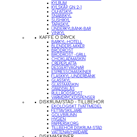
KYLRUM
KYLSKÅP GN 2-1
ÖLFATSKYL
SNABBKYL
SUSHIKYL
TAPASKYL
UNDERKYLBÄNK-BAR
VINKYL
KAFFE O DRYCK
BARKYL-HOTELL
BLENDERS-MIXER
BRÖDROST
BRÖDROST -GRILL
CHOKLADMASKIN
CREPEPLATTA
DESSERTVAGNAR
ESPRESSOMASKINER
FLASKKYL-UNDERBÄNK
GLASSKYL
GLASSMASKIN
GRÄDDBLÅS
RULLRÖDSROST
VARMDRYCKDISPENSER
DISKRUM/STÄD - TILLBEHÖR
EKOLOGISKT TVÄTTMEDEL
FETTAVSKILJARE
GOLVBRUNN
HYGIEN
PAPPERSKORG
TILLBEHÖR DISKRUM-STÄD
VATTENAVHÄRDARE
DISKMASKINER