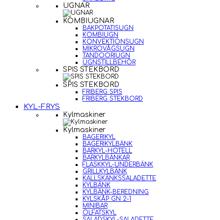
UGNAR
KOMBIUGNAR
BAKPOTATISUGN
KOMBIUGN
KONVEKTIONSUGN
MIKROVÅGSUGN
TANDOORIUGN
UGNSTILLBEHÖR
SPIS STEKBORD
SPIS STEKBORD
FRIBERG SPIS
FRIBERG STEKBORD
KYL-FRYS
Kylmaskiner
Kylmaskiner
BAGERIKYL
BAGERIKYLBÄNK
BARKYL-HOTELL
BARKYLBÄNKAR
FLASKKYL-UNDERBÄNK
GRILLKYLBÄNK
KALLSKÄNKSSALADETTE
KYLBÄNK
KYLBÄNK-BEREDNING
KYLSKÅP GN 2-1
MINIBAR
ÖLFATSKYL
SALADSKYL-SALADETTE