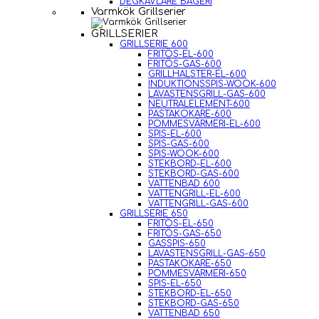
DEGKAVLARE BAGERI
Varmkök Grillserier
GRILLSERIER
GRILLSERIE 600
FRITÖS-EL-600
FRITÖS-GAS-600
GRILLHALSTER-EL-600
INDUKTIONSSPIS-WOOK-600
LAVASTENSGRILL-GAS-600
NEUTRALELEMENT-600
PASTAKOKARE-600
POMMESVÄRMERI-EL-600
SPIS-EL-600
SPIS-GAS-600
SPIS-WOOK-600
STEKBORD-EL-600
STEKBORD-GAS-600
VATTENBAD 600
VATTENGRILL-EL-600
VATTENGRILL-GAS-600
GRILLSERIE 650
FRITÖS-EL-650
FRITÖS-GAS-650
GASSPIS-650
LAVASTENSGRILL-GAS-650
PASTAKOKARE-650
POMMESVÄRMERI-650
SPIS-EL-650
STEKBORD-EL-650
STEKBORD-GAS-650
VATTENBAD 650