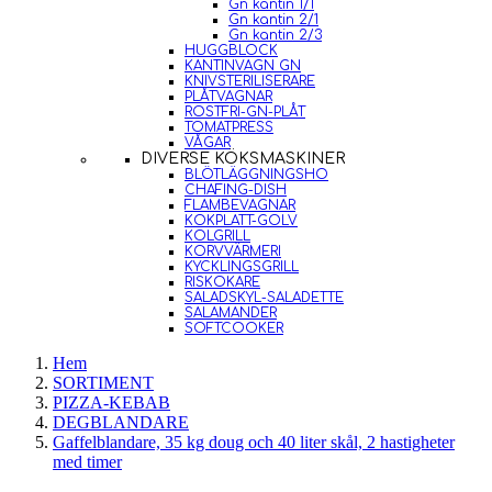
Gn kantin 1/1
Gn kantin 2/1
Gn kantin 2/3
HUGGBLOCK
KANTINVAGN GN
KNIVSTERILISERARE
PLÅTVAGNAR
ROSTFRI-GN-PLÅT
TOMATPRESS
VÅGAR
DIVERSE KÖKSMASKINER
BLÖTLÄGGNINGSHO
CHAFING-DISH
FLAMBEVAGNAR
KOKPLATT-GOLV
KOLGRILL
KORVVÄRMERI
KYCKLINGSGRILL
RISKOKARE
SALADSKYL-SALADETTE
SALAMANDER
SOFTCOOKER
Hem
SORTIMENT
PIZZA-KEBAB
DEGBLANDARE
Gaffelblandare, 35 kg doug och 40 liter skål, 2 hastigheter
med timer