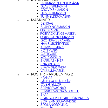
DISKMASKIN-UNDERBÄNK
GLASDISKMASKIN
GROVDISKMASKIN
HUVDISKMASKIN
TUNNELDISKMASKIN
MASKINER
BENSÅG
BLANDINGSMASKIN
FISKSKALARE
FÖRPACKNINGSMASKIN
FÖRSEGLINGSMASKIN
GRÖNSAKSSKÄRARE
HAMBURGERPRESS
KORVSTOPPARE
KÖTTKVARN
OSTRIVARE
PASTAMASKIN
SKÄRMASKINER
SNABBHACK
STAVMIXER /VISP
VAKUUMMASKIN
ROSTFRI - AVDELNING 2
KRANAR
LÅSBARA KLÄDSKÅP
ÖVERHYLLOR
SERVICEVAGNAR
SERVICEVAGNAR-HOTELL
SKÅP
SLANGUPPRULLARE FÖR VATTEN
SORTERINGSBÄNK-DISK
SPOLANORDNING