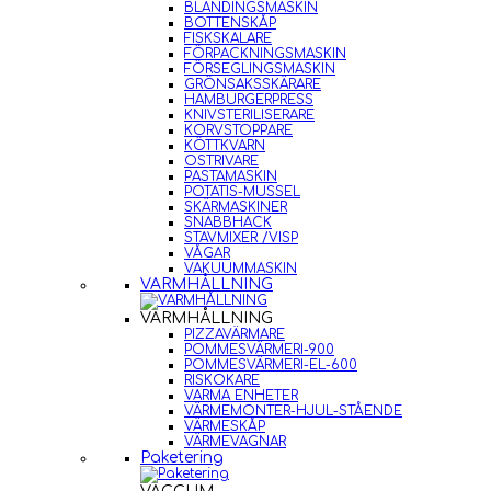
BLANDINGSMASKIN
BOTTENSKÅP
FISKSKALARE
FÖRPACKNINGSMASKIN
FÖRSEGLINGSMASKIN
GRÖNSAKSSKÄRARE
HAMBURGERPRESS
KNIVSTERILISERARE
KORVSTOPPARE
KÖTTKVARN
OSTRIVARE
PASTAMASKIN
POTATIS-MUSSEL
SKÄRMASKINER
SNABBHACK
STAVMIXER /VISP
VÅGAR
VAKUUMMASKIN
VARMHÅLLNING
VARMHÅLLNING
PIZZAVÄRMARE
POMMESVÄRMERI-900
POMMESVÄRMERI-EL-600
RISKOKARE
VARMA ENHETER
VÄRMEMONTER-HJUL-STÅENDE
VÄRMESKÅP
VÄRMEVAGNAR
Paketering