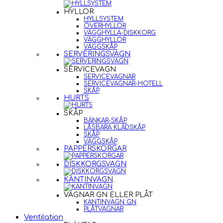
HYLLOR
HYLLSYSTEM
ÖVERHYLLOR
VÄGGHYLLA-DISKKORG
VÄGGHYLLOR
VÄGGSKÅP
SERVERINGSVAGN
SERVICEVAGN
SERVICEVAGNAR
SERVICEVAGNAR-HOTELL
SKÅP
HURTS
SKÅP
BÄNKAR-SKÅP
LÅSBARA KLÄDSKÅP
SKÅP
VÄGGSKÅP
PAPPERSKORGAR
DISKKORGSVAGN
KANTINVAGN
VAGNAR GN ELLER PLÅT
KANTINVAGN GN
PLÅTVAGNAR
Ventilation