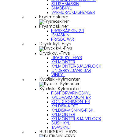
SLUSHMASKIN
SNABBKYL
VARMDRYCKDISPENSER
Frysmaskiner
Frysmaskiner
FRYSSKÅP GN 2-1
ISMASKIN
FRYSBOXAR
Dryck kyl -Frys
Dryckkyl -Frys
DRYCK-KYL-FRYS
KYLMONTER
KYLMONTER-SJÄLVPLOCK
UNDERKYLBÄNK-BAR
VINKYL
Kyldisk -Kylmonter
Kyldisk -Kylmonter
FISKFÖRVARINGSKYL
KALL-VARM-MONTER
KONDITORIMONTER
KYLDISK-KÖTT
KYLDISK-VISNING-FISK
KYLMONTER
KYLMONTER-SJÄLVPLOCK
SUSHIKYL
TAPASKYL
BUTIKSKYL-FRYS