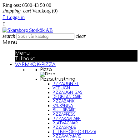
Ring oss:
0500-43 50 00
shopping_cart
Varukorg
(0)

Logga in

search
clear
Menu
Menu
Tillbaka
VARMKÖK-PIZZA
Pizza
Pizzautrustning
PIZZAUGN EL
VEDUGN
PIZZAUGN GAS
DEGBLANDARE
PIZZABÄNK
KYLRÄNNA
BULLRIVARE
PIZZAPRESS
PIZZAKAVLARE
PLÅTVAGNAR
PIZZASPADE
TILLBEHÖR FÖR PIZZA
PIZZAVÄRMARE