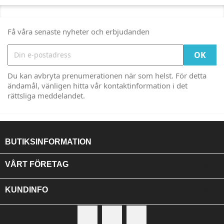
Få våra senaste nyheter och erbjudanden
Du kan avbryta prenumerationen när som helst. För detta
ändamål, vänligen hitta vår kontaktinformation i det
rättsliga meddelandet.
BUTIKSINFORMATION

VÅRT FÖRETAG

KUNDINFO
Facebook
RSS
Instagram