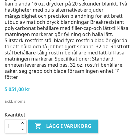
kan blanda 16 oz. drycker på 20 sekunder blankt. Två
hastigheter med puls alternativet-erbjuder
mångsidighet och precision blandning för ett brett
utbud av mat och dryck blandningar Breakresistant
polykarbonat behållare med filler-cap-och lätt-till-läsa
mätningen markerar gör fyllning och hälla lätt.
Slitstark rostfritt stål blad-fyra rostfria blad är gjorda
för att hålla och få jobbet gjort snabbt. 32 oz. Rostfritt
stål behållare-tålig rostfri behållare med lätt-till-läsa
mätningen markerar. Specifikationer: Standard:
enheten levereras med bas, 32 oz. rostfri behållare,
säker, seg grepp och blade församlingen enhet ”¢
fötter
5 051,00 kr
Exkl. moms
Kvantitet

LÄGG I VARUKORG