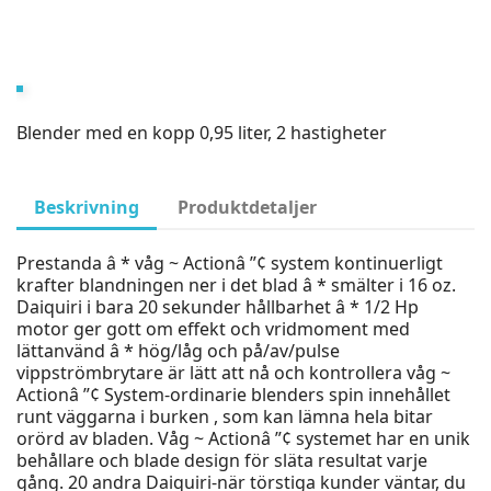
Blender med en kopp 0,95 liter, 2 hastigheter
Beskrivning
Produktdetaljer
Prestanda â * våg ~ Actionâ ”¢ system kontinuerligt
krafter blandningen ner i det blad â * smälter i 16 oz.
Daiquiri i bara 20 sekunder hållbarhet â * 1/2 Hp
motor ger gott om effekt och vridmoment med
lättanvänd â * hög/låg och på/av/pulse
vippströmbrytare är lätt att nå och kontrollera våg ~
Actionâ ”¢ System-ordinarie blenders spin innehållet
runt väggarna i burken , som kan lämna hela bitar
orörd av bladen. Våg ~ Actionâ ”¢ systemet har en unik
behållare och blade design för släta resultat varje
gång. 20 andra Daiquiri-när törstiga kunder väntar, du