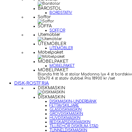
BAROSTOL
BORDSTATIV
Soffor
SOFFA
SOFFOR
Utemöbler
UTEMÖBLER
UTEMÖBLER
Möbelpaket
MÖBELPAKET
MÖBELPAKET
MÖBELPAKET
Blanda fritt 16 st stolar Madonna lyx 4 st bordskiv
120x70 4 st stativ dubbel Pris 18900 kr /set
DISK-ROSTFRIA
DISKMASKIN
DISKMASKIN
DISKMASKIN-UNDERBÄNK
FETTAVSKILJARE
GLASDISKMASKIN
GROVDISKMASKIN
HUVDISKMASKIN
REDSKAPSDISKMASKIN
TILLBEHÖR DISKRUM-STÄD
TUNNELDISKMASKIN