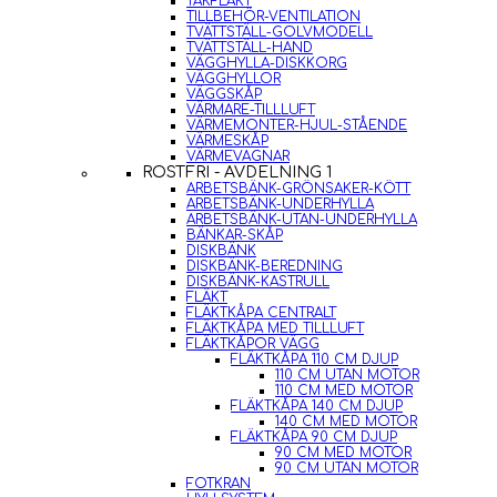
TAKFLÄKT
TILLBEHÖR-VENTILATION
TVÄTTSTÄLL-GOLVMODELL
TVÄTTSTÄLL-HAND
VÄGGHYLLA-DISKKORG
VÄGGHYLLOR
VÄGGSKÅP
VÄRMARE-TILLLUFT
VÄRMEMONTER-HJUL-STÅENDE
VÄRMESKÅP
VÄRMEVAGNAR
ROSTFRI - AVDELNING 1
ARBETSBÄNK-GRÖNSAKER-KÖTT
ARBETSBÄNK-UNDERHYLLA
ARBETSBÄNK-UTAN-UNDERHYLLA
BÄNKAR-SKÅP
DISKBÄNK
DISKBÄNK-BEREDNING
DISKBÄNK-KASTRULL
FLÄKT
FLÄKTKÅPA CENTRALT
FLÄKTKÅPA MED TILLLUFT
FLÄKTKÅPOR VÄGG
FLÄKTKÅPA 110 CM DJUP
110 CM UTAN MOTOR
110 CM MED MOTOR
FLÄKTKÅPA 140 CM DJUP
140 CM MED MOTOR
FLÄKTKÅPA 90 CM DJUP
90 CM MED MOTOR
90 CM UTAN MOTOR
FOTKRAN