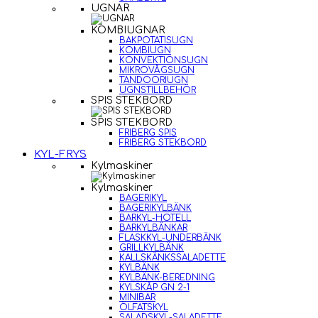
UGNAR
KOMBIUGNAR
BAKPOTATISUGN
KOMBIUGN
KONVEKTIONSUGN
MIKROVÅGSUGN
TANDOORIUGN
UGNSTILLBEHÖR
SPIS STEKBORD
SPIS STEKBORD
FRIBERG SPIS
FRIBERG STEKBORD
KYL-FRYS
Kylmaskiner
Kylmaskiner
BAGERIKYL
BAGERIKYLBÄNK
BARKYL-HOTELL
BARKYLBÄNKAR
FLASKKYL-UNDERBÄNK
GRILLKYLBÄNK
KALLSKÄNKSSALADETTE
KYLBÄNK
KYLBÄNK-BEREDNING
KYLSKÅP GN 2-1
MINIBAR
ÖLFATSKYL
SALADSKYL-SALADETTE