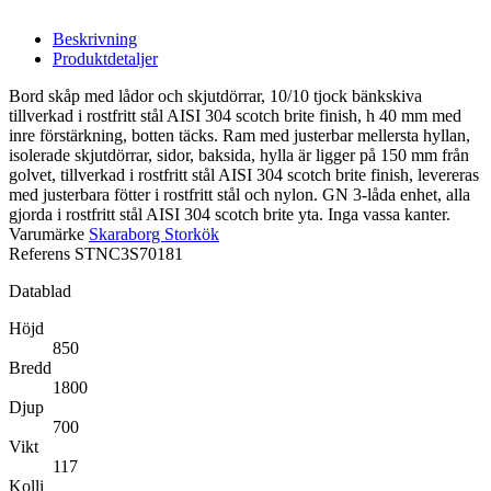
Beskrivning
Produktdetaljer
Bord skåp med lådor och skjutdörrar, 10/10 tjock bänkskiva
tillverkad i rostfritt stål AISI 304 scotch brite finish, h 40 mm med
inre förstärkning, botten täcks. Ram med justerbar mellersta hyllan,
isolerade skjutdörrar, sidor, baksida, hylla är ligger på 150 mm från
golvet, tillverkad i rostfritt stål AISI 304 scotch brite finish, levereras
med justerbara fötter i rostfritt stål och nylon. GN 3-låda enhet, alla
gjorda i rostfritt stål AISI 304 scotch brite yta. Inga vassa kanter.
Varumärke
Skaraborg Storkök
Referens
STNC3S70181
Datablad
Höjd
850
Bredd
1800
Djup
700
Vikt
117
Kolli