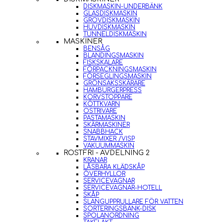
DISKMASKIN-UNDERBÄNK
GLASDISKMASKIN
GROVDISKMASKIN
HUVDISKMASKIN
TUNNELDISKMASKIN
MASKINER
BENSÅG
BLANDINGSMASKIN
FISKSKALARE
FÖRPACKNINGSMASKIN
FÖRSEGLINGSMASKIN
GRÖNSAKSSKÄRARE
HAMBURGERPRESS
KORVSTOPPARE
KÖTTKVARN
OSTRIVARE
PASTAMASKIN
SKÄRMASKINER
SNABBHACK
STAVMIXER /VISP
VAKUUMMASKIN
ROSTFRI - AVDELNING 2
KRANAR
LÅSBARA KLÄDSKÅP
ÖVERHYLLOR
SERVICEVAGNAR
SERVICEVAGNAR-HOTELL
SKÅP
SLANGUPPRULLARE FÖR VATTEN
SORTERINGSBÄNK-DISK
SPOLANORDNING