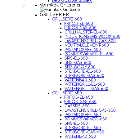
DEGKAVLARE BAGERI
Varmkök Grillserier
GRILLSERIER
GRILLSERIE 600
FRITÖS-EL-600
FRITÖS-GAS-600
GRILLHALSTER-EL-600
INDUKTIONSSPIS-WOOK-600
LAVASTENSGRILL-GAS-600
NEUTRALELEMENT-600
PASTAKOKARE-600
POMMESVÄRMERI-EL-600
SPIS-EL-600
SPIS-GAS-600
SPIS-WOOK-600
STEKBORD-EL-600
STEKBORD-GAS-600
VATTENBAD 600
VATTENGRILL-EL-600
VATTENGRILL-GAS-600
GRILLSERIE 650
FRITÖS-EL-650
FRITÖS-GAS-650
GASSPIS-650
LAVASTENSGRILL-GAS-650
PASTAKOKARE-650
POMMESVÄRMERI-650
SPIS-EL-650
STEKBORD-EL-650
STEKBORD-GAS-650
VATTENBAD 650