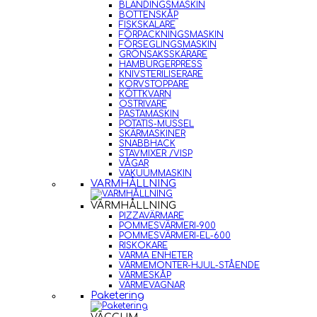
BLANDINGSMASKIN
BOTTENSKÅP
FISKSKALARE
FÖRPACKNINGSMASKIN
FÖRSEGLINGSMASKIN
GRÖNSAKSSKÄRARE
HAMBURGERPRESS
KNIVSTERILISERARE
KORVSTOPPARE
KÖTTKVARN
OSTRIVARE
PASTAMASKIN
POTATIS-MUSSEL
SKÄRMASKINER
SNABBHACK
STAVMIXER /VISP
VÅGAR
VAKUUMMASKIN
VARMHÅLLNING
VARMHÅLLNING
PIZZAVÄRMARE
POMMESVÄRMERI-900
POMMESVÄRMERI-EL-600
RISKOKARE
VARMA ENHETER
VÄRMEMONTER-HJUL-STÅENDE
VÄRMESKÅP
VÄRMEVAGNAR
Paketering