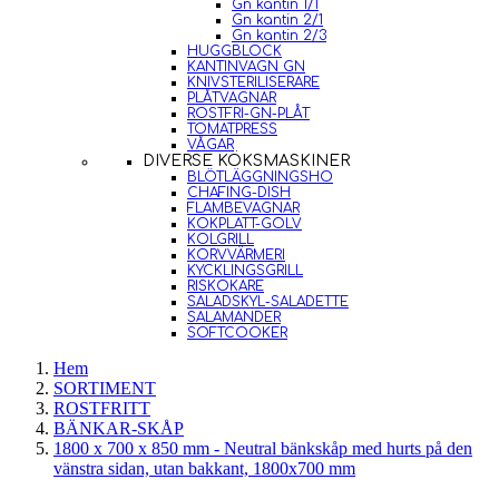
Gn kantin 1/1
Gn kantin 2/1
Gn kantin 2/3
HUGGBLOCK
KANTINVAGN GN
KNIVSTERILISERARE
PLÅTVAGNAR
ROSTFRI-GN-PLÅT
TOMATPRESS
VÅGAR
DIVERSE KÖKSMASKINER
BLÖTLÄGGNINGSHO
CHAFING-DISH
FLAMBEVAGNAR
KOKPLATT-GOLV
KOLGRILL
KORVVÄRMERI
KYCKLINGSGRILL
RISKOKARE
SALADSKYL-SALADETTE
SALAMANDER
SOFTCOOKER
Hem
SORTIMENT
ROSTFRITT
BÄNKAR-SKÅP
1800 x 700 x 850 mm - Neutral bänkskåp med hurts på den
vänstra sidan, utan bakkant, 1800x700 mm