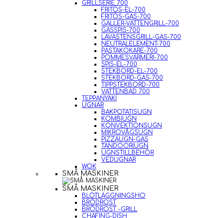
GRILLSERIE 700
FRITÖS-EL-700
FRITÖS-GAS-700
GALLER-VATTENGRILL-700
GASSPIS-700
LAVASTENSGRILL-GAS-700
NEUTRALELEMENT-700
PASTAKOKARE-700
POMMESVÄRMERI-700
SPIS-EL-700
STEKBORD-EL-700
STEKBORD-GAS-700
TIPPSTEKBORD-700
VATTENBAD 700
TEPPANYAKI
UGNAR
BAKPOTATISUGN
KOMBIUGN
KONVEKTIONSUGN
MIKROVÅGSUGN
PIZZAUGN-GAS
TANDOORIUGN
UGNSTILLBEHÖR
VEDUGNAR
WOK
SMÅ MASKINER
SMÅ MASKINER
BLÖTLÄGGNINGSHO
BRÖDROST
BRÖDROST -GRILL
CHAFING-DISH