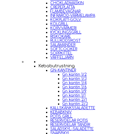
CHOKLADMASKIN
CREPEPLATTA
FLAMBEVAGNAR
INFRARÖD-VÄRMELAMPA
KOKPLATT-GOLV
KOLGRILL
KORVVÄRMERI
KYCKLINGSGRILL
RISKOKARE
RULLRÖDSROST
SALAMANDER
SOFTCOOKER
SOPPKITTEL
VÅFFELJÄRN
Kebabutrustning
GN-KANTINER
Gn kantin 1/2
Gn kantin 1/3
Gn kantin 1/4
Gn kantin 1/6
Gn kantin 1/9
Gn kantin 1/1
Gn kantin 2/1
Gn kantin 2/3
KALLSKÄNKSSALADETTE
KEBABKNIV
POTIS GRILL
RESERVDELAR POTIS
RESERVDELAR TANDIR
SALADSKYL-SALADETTE
SNABBKYL