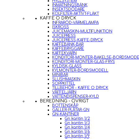
HYLLSYSTEM
INMATNINGSBÄNK
INSEKTSDÖDARE
KOLFILTER-AKTIVT-FLÄKT
KAFFE O DRYCK
INFRARÖD-VÄRMELAMPA
ISKROSS
JUICEMASKIN-MULTIFUNKTION
JUICEPRESS
JUICEPRESS-KAFFE-DRYCK
KAFFEBÄNK-BAR
KAFFEBRYGGARE
KAFFEKVARN
KONDITORI-MONTER-BAKELSE-BORDSMODE
KONDITORI-MONTER-GLAS-FRYS
KYLDISK-GLASS
KYLMONTER-BORDSMODELL
MINIBAR
SLUSHMASKIN
SOPPKITTEL
TILLBEHÖR - KAFFE O DRYCK
VÅFFELJÄRN
VATTENDISPENSER-KYLD
BEREDNING - ÖVRIGT
BOTTENSKÅP
GALLER-PLÅTAR-GN
GN-KANTINER
Gn kantin 1/2
Gn kantin 1/3
Gn kantin 1/4
Gn kantin 1/6
Gn kantin 1/9