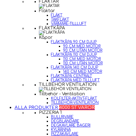
FLÄKTAR
Fläktar
FLÄKT
TAKFLÄKT
VÄRMARE-TILLLUFT
FLÄKTKÅPA
Kåpor
FLÄKTKÅPA 90 CM DJUP
90 CM MED MOTOR
90 CM UTAN MOTOR
FLÄKTKÅPA 110 CM DJUP
110 CM MED MOTOR
110 CM UTAN MOTOR
FLÄKTKÅPA 140 CM DJUP
140 CM MED MOTOR
FLÄKTKÅPA CENTRALT
FLÄKTKÅPA MED TILLLUFT
TILLBEHÖR VENTILATION
Tillbehör - Ventilation
KOLFILTER-AKTIVT-FLÄKT
TILLBEHÖR-VENTILATION
ALLA PRODUKTER
4000 ST VAROR
PIZZERIA 1
BULLRIVARE
DEGBLANDARE
DEGKAVLARE BAGERI
KYLRÄNNA
PIZZAKAVLARE