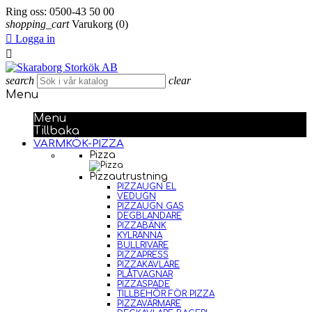
Ring oss:
0500-43 50 00
shopping_cart
Varukorg
(0)

Logga in

search
clear
Menu
Menu
Tillbaka
VARMKÖK-PIZZA
Pizza
Pizzautrustning
PIZZAUGN EL
VEDUGN
PIZZAUGN GAS
DEGBLANDARE
PIZZABÄNK
KYLRÄNNA
BULLRIVARE
PIZZAPRESS
PIZZAKAVLARE
PLÅTVAGNAR
PIZZASPADE
TILLBEHÖR FÖR PIZZA
PIZZAVÄRMARE