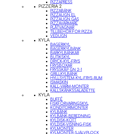
PIZZAPRESS
PIZZERIA 2
PIZZABÄNK
PIZZAUGN EL
PIZZAUGN GAS
PIZZAVÄRMARE
PLÅTVAGNAR
TILLBEHÖR FÖR PIZZA
VEDUGN
KYLA
BAGERIKYL
BAGERIKYLBÄNK
BARKYLBÄNKAR
BUTIKSKYL
DRYCK-KYL-FRYS
FRYSBOXAR
FRYSSKÅP GN 2-1
GRILLKYLBÄNK
HYLLSYSTEM-KYL-FRYS-RUM
ISMASKIN
KALL-VARM-MONTER
KALLSKÄNKSSALADETTE
KYLA
BUFFÉ
FISKFÖRVARINGSKYL
KONDITORIMONTER
KYLBÄNK
KYLBÄNK-BEREDNING
KYLDISK-KÖTT
KYLDISK-VISNING-FISK
KYLMONTER
KYLMONTER-SJÄLVPLOCK