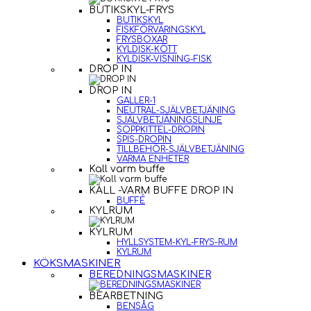
BUTIKSKYL-FRYS
BUTIKSKYL
FISKFÖRVARINGSKYL
FRYSBOXAR
KYLDISK-KÖTT
KYLDISK-VISNING-FISK
DROP IN
DROP IN
GALLER-1
NEUTRAL-SJÄLVBETJÄNING
SJÄLVBETJÄNINGSLINJE
SOPPKITTEL-DROPIN
SPIS-DROPIN
TILLBEHÖR-SJÄLVBETJÄNING
VARMA ENHETER
Kall varm buffe
KALL -VARM BUFFE DROP IN
BUFFÉ
KYLRUM
KYLRUM
HYLLSYSTEM-KYL-FRYS-RUM
KYLRUM
KÖKSMASKINER
BEREDNINGSMASKINER
BEARBETNING
BENSÅG