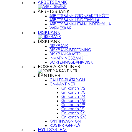
ARBETSBÄNK
ARBETSSBÄNK
ARBETSBÄNK-GRÖNSAKER-KÖTT
ARBETSBÄNK-UNDERHYLLA
ARBETSBÄNK-UTAN-UNDERHYLLA
VÄRMESKÅP
DISKBÄNK
DISKBÄNK
DISKBÄNK
DISKBÄNK-BEREDNING
DISKBÄNK-KASTRULL
INMATNINGSBÄNK
SORTERINGSBÄNK-DISK
ROSFRIA KANTINER
KANTINER
GALLER-PLÅTAR-GN
GN-KANTINER
Gn kantin 1/2
Gn kantin 1/3
Gn kantin 1/4
Gn kantin 1/6
Gn kantin 1/9
Gn kantin 1/1
Gn kantin 2/1
Gn kantin 2/3
KANTINVAGN GN
ROSTFRI-GN-PLÅT
HYLLSYSTEM