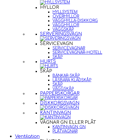
HYLLOR
HYLLSYSTEM
ÖVERHYLLOR
VÄGGHYLLA-DISKKORG
VÄGGHYLLOR
VÄGGSKÅP
SERVERINGSVAGN
SERVICEVAGN
SERVICEVAGNAR
SERVICEVAGNAR-HOTELL
SKÅP
HURTS
SKÅP
BÄNKAR-SKÅP
LÅSBARA KLÄDSKÅP
SKÅP
VÄGGSKÅP
PAPPERSKORGAR
DISKKORGSVAGN
KANTINVAGN
VAGNAR GN ELLER PLÅT
KANTINVAGN GN
PLÅTVAGNAR
Ventilation