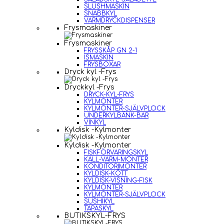
SLUSHMASKIN
SNABBKYL
VARMDRYCKDISPENSER
Frysmaskiner
Frysmaskiner
FRYSSKÅP GN 2-1
ISMASKIN
FRYSBOXAR
Dryck kyl -Frys
Dryckkyl -Frys
DRYCK-KYL-FRYS
KYLMONTER
KYLMONTER-SJÄLVPLOCK
UNDERKYLBÄNK-BAR
VINKYL
Kyldisk -Kylmonter
Kyldisk -Kylmonter
FISKFÖRVARINGSKYL
KALL-VARM-MONTER
KONDITORIMONTER
KYLDISK-KÖTT
KYLDISK-VISNING-FISK
KYLMONTER
KYLMONTER-SJÄLVPLOCK
SUSHIKYL
TAPASKYL
BUTIKSKYL-FRYS