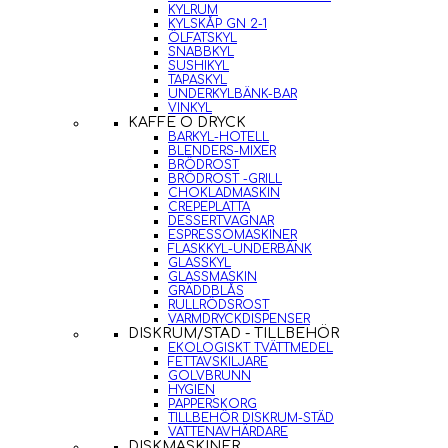
KYLRUM
KYLSKÅP GN 2-1
ÖLFATSKYL
SNABBKYL
SUSHIKYL
TAPASKYL
UNDERKYLBÄNK-BAR
VINKYL
KAFFE O DRYCK
BARKYL-HOTELL
BLENDERS-MIXER
BRÖDROST
BRÖDROST -GRILL
CHOKLADMASKIN
CREPEPLATTA
DESSERTVAGNAR
ESPRESSOMASKINER
FLASKKYL-UNDERBÄNK
GLASSKYL
GLASSMASKIN
GRÄDDBLÅS
RULLRÖDSROST
VARMDRYCKDISPENSER
DISKRUM/STÄD - TILLBEHÖR
EKOLOGISKT TVÄTTMEDEL
FETTAVSKILJARE
GOLVBRUNN
HYGIEN
PAPPERSKORG
TILLBEHÖR DISKRUM-STÄD
VATTENAVHÄRDARE
DISKMASKINER