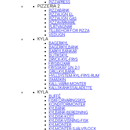
PIZZAPRESS
PIZZERIA 2
PIZZABÄNK
PIZZAUGN EL
PIZZAUGN GAS
PIZZAVÄRMARE
PLÅTVAGNAR
TILLBEHÖR FÖR PIZZA
VEDUGN
KYLA
BAGERIKYL
BAGERIKYLBÄNK
BARKYLBÄNKAR
BUTIKSKYL
DRYCK-KYL-FRYS
FRYSBOXAR
FRYSSKÅP GN 2-1
GRILLKYLBÄNK
HYLLSYSTEM-KYL-FRYS-RUM
ISMASKIN
KALL-VARM-MONTER
KALLSKÄNKSSALADETTE
KYLA
BUFFÉ
FISKFÖRVARINGSKYL
KONDITORIMONTER
KYLBÄNK
KYLBÄNK-BEREDNING
KYLDISK-KÖTT
KYLDISK-VISNING-FISK
KYLMONTER
KYLMONTER-SJÄLVPLOCK