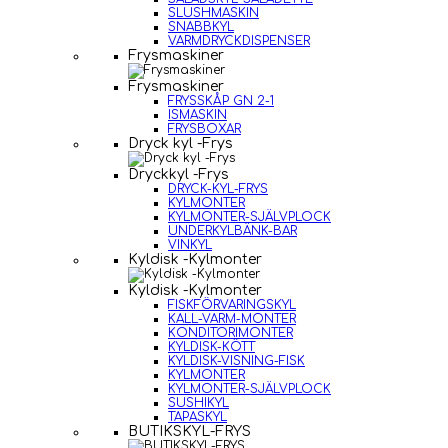
SLUSHMASKIN
SNABBKYL
VARMDRYCKDISPENSER
Frysmaskiner
Frysmaskiner
FRYSSKÅP GN 2-1
ISMASKIN
FRYSBOXAR
Dryck kyl -Frys
Dryckkyl -Frys
DRYCK-KYL-FRYS
KYLMONTER
KYLMONTER-SJÄLVPLOCK
UNDERKYLBÄNK-BAR
VINKYL
Kyldisk -Kylmonter
Kyldisk -Kylmonter
FISKFÖRVARINGSKYL
KALL-VARM-MONTER
KONDITORIMONTER
KYLDISK-KÖTT
KYLDISK-VISNING-FISK
KYLMONTER
KYLMONTER-SJÄLVPLOCK
SUSHIKYL
TAPASKYL
BUTIKSKYL-FRYS