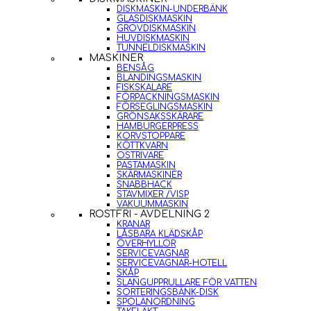
DISKMASKIN-UNDERBÄNK
GLASDISKMASKIN
GROVDISKMASKIN
HUVDISKMASKIN
TUNNELDISKMASKIN
MASKINER
BENSÅG
BLANDINGSMASKIN
FISKSKALARE
FÖRPACKNINGSMASKIN
FÖRSEGLINGSMASKIN
GRÖNSAKSSKÄRARE
HAMBURGERPRESS
KORVSTOPPARE
KÖTTKVARN
OSTRIVARE
PASTAMASKIN
SKÄRMASKINER
SNABBHACK
STAVMIXER /VISP
VAKUUMMASKIN
ROSTFRI - AVDELNING 2
KRANAR
LÅSBARA KLÄDSKÅP
ÖVERHYLLOR
SERVICEVAGNAR
SERVICEVAGNAR-HOTELL
SKÅP
SLANGUPPRULLARE FÖR VATTEN
SORTERINGSBÄNK-DISK
SPOLANORDNING