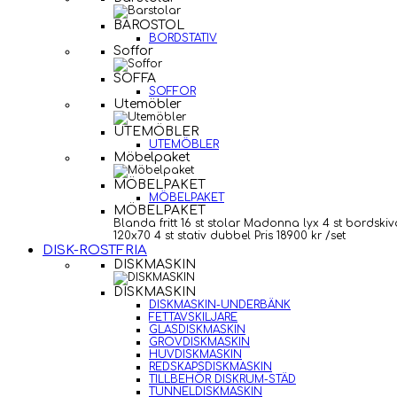
BAROSTOL
BORDSTATIV
Soffor
SOFFA
SOFFOR
Utemöbler
UTEMÖBLER
UTEMÖBLER
Möbelpaket
MÖBELPAKET
MÖBELPAKET
MÖBELPAKET
Blanda fritt 16 st stolar Madonna lyx 4 st bordskiv
120x70 4 st stativ dubbel Pris 18900 kr /set
DISK-ROSTFRIA
DISKMASKIN
DISKMASKIN
DISKMASKIN-UNDERBÄNK
FETTAVSKILJARE
GLASDISKMASKIN
GROVDISKMASKIN
HUVDISKMASKIN
REDSKAPSDISKMASKIN
TILLBEHÖR DISKRUM-STÄD
TUNNELDISKMASKIN