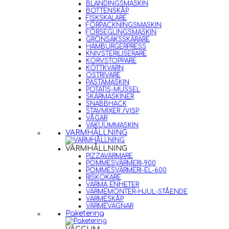
BLANDINGSMASKIN
BOTTENSKÅP
FISKSKALARE
FÖRPACKNINGSMASKIN
FÖRSEGLINGSMASKIN
GRÖNSAKSSKÄRARE
HAMBURGERPRESS
KNIVSTERILISERARE
KORVSTOPPARE
KÖTTKVARN
OSTRIVARE
PASTAMASKIN
POTATIS-MUSSEL
SKÄRMASKINER
SNABBHACK
STAVMIXER /VISP
VÅGAR
VAKUUMMASKIN
VARMHÅLLNING
VARMHÅLLNING
PIZZAVÄRMARE
POMMESVÄRMERI-900
POMMESVÄRMERI-EL-600
RISKOKARE
VARMA ENHETER
VÄRMEMONTER-HJUL-STÅENDE
VÄRMESKÅP
VÄRMEVAGNAR
Paketering