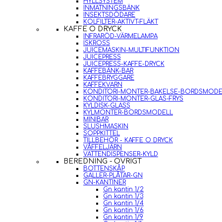
HYLLSYSTEM
INMATNINGSBÄNK
INSEKTSDÖDARE
KOLFILTER-AKTIVT-FLÄKT
KAFFE O DRYCK
INFRARÖD-VÄRMELAMPA
ISKROSS
JUICEMASKIN-MULTIFUNKTION
JUICEPRESS
JUICEPRESS-KAFFE-DRYCK
KAFFEBÄNK-BAR
KAFFEBRYGGARE
KAFFEKVARN
KONDITORI-MONTER-BAKELSE-BORDSMODE
KONDITORI-MONTER-GLAS-FRYS
KYLDISK-GLASS
KYLMONTER-BORDSMODELL
MINIBAR
SLUSHMASKIN
SOPPKITTEL
TILLBEHÖR - KAFFE O DRYCK
VÅFFELJÄRN
VATTENDISPENSER-KYLD
BEREDNING - ÖVRIGT
BOTTENSKÅP
GALLER-PLÅTAR-GN
GN-KANTINER
Gn kantin 1/2
Gn kantin 1/3
Gn kantin 1/4
Gn kantin 1/6
Gn kantin 1/9