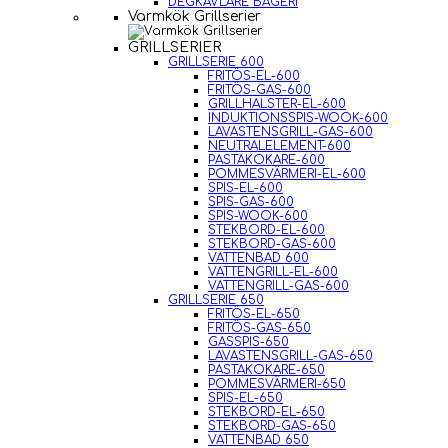
DEGKAVLARE BAGERI
Varmkök Grillserier
GRILLSERIER
GRILLSERIE 600
FRITÖS-EL-600
FRITÖS-GAS-600
GRILLHALSTER-EL-600
INDUKTIONSSPIS-WOOK-600
LAVASTENSGRILL-GAS-600
NEUTRALELEMENT-600
PASTAKOKARE-600
POMMESVÄRMERI-EL-600
SPIS-EL-600
SPIS-GAS-600
SPIS-WOOK-600
STEKBORD-EL-600
STEKBORD-GAS-600
VATTENBAD 600
VATTENGRILL-EL-600
VATTENGRILL-GAS-600
GRILLSERIE 650
FRITÖS-EL-650
FRITÖS-GAS-650
GASSPIS-650
LAVASTENSGRILL-GAS-650
PASTAKOKARE-650
POMMESVÄRMERI-650
SPIS-EL-650
STEKBORD-EL-650
STEKBORD-GAS-650
VATTENBAD 650