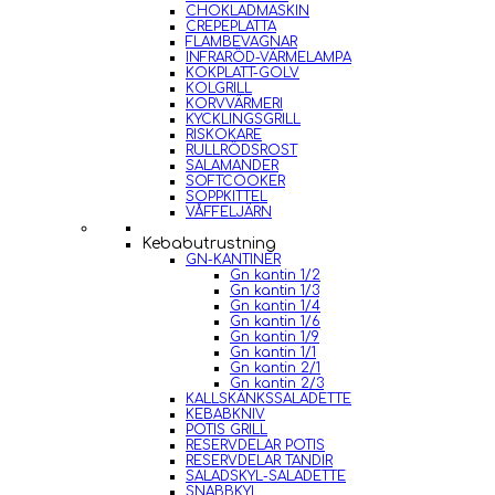
CHOKLADMASKIN
CREPEPLATTA
FLAMBEVAGNAR
INFRARÖD-VÄRMELAMPA
KOKPLATT-GOLV
KOLGRILL
KORVVÄRMERI
KYCKLINGSGRILL
RISKOKARE
RULLRÖDSROST
SALAMANDER
SOFTCOOKER
SOPPKITTEL
VÅFFELJÄRN
Kebabutrustning
GN-KANTINER
Gn kantin 1/2
Gn kantin 1/3
Gn kantin 1/4
Gn kantin 1/6
Gn kantin 1/9
Gn kantin 1/1
Gn kantin 2/1
Gn kantin 2/3
KALLSKÄNKSSALADETTE
KEBABKNIV
POTIS GRILL
RESERVDELAR POTIS
RESERVDELAR TANDIR
SALADSKYL-SALADETTE
SNABBKYL