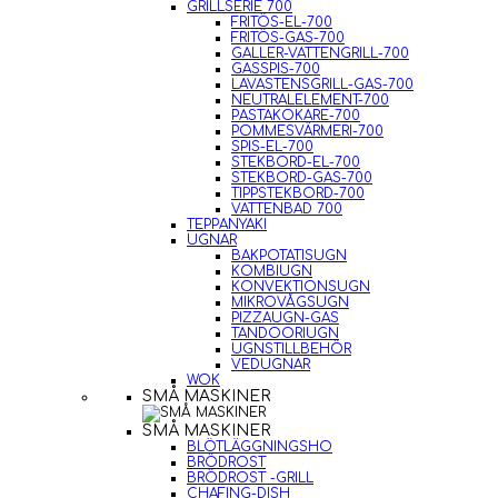
GRILLSERIE 700
FRITÖS-EL-700
FRITÖS-GAS-700
GALLER-VATTENGRILL-700
GASSPIS-700
LAVASTENSGRILL-GAS-700
NEUTRALELEMENT-700
PASTAKOKARE-700
POMMESVÄRMERI-700
SPIS-EL-700
STEKBORD-EL-700
STEKBORD-GAS-700
TIPPSTEKBORD-700
VATTENBAD 700
TEPPANYAKI
UGNAR
BAKPOTATISUGN
KOMBIUGN
KONVEKTIONSUGN
MIKROVÅGSUGN
PIZZAUGN-GAS
TANDOORIUGN
UGNSTILLBEHÖR
VEDUGNAR
WOK
SMÅ MASKINER
SMÅ MASKINER
BLÖTLÄGGNINGSHO
BRÖDROST
BRÖDROST -GRILL
CHAFING-DISH