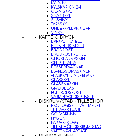
KYLRUM
KYLSKÅP GN 2-1
ÖLFATSKYL
SNABBKYL
SUSHIKYL
TAPASKYL
UNDERKYLBÄNK-BAR
VINKYL
KAFFE O DRYCK
BARKYL-HOTELL
BLENDERS-MIXER
BRÖDROST
BRÖDROST -GRILL
CHOKLADMASKIN
CREPEPLATTA
DESSERTVAGNAR
ESPRESSOMASKINER
FLASKKYL-UNDERBÄNK
GLASSKYL
GLASSMASKIN
GRÄDDBLÅS
RULLRÖDSROST
VARMDRYCKDISPENSER
DISKRUM/STÄD - TILLBEHÖR
EKOLOGISKT TVÄTTMEDEL
FETTAVSKILJARE
GOLVBRUNN
HYGIEN
PAPPERSKORG
TILLBEHÖR DISKRUM-STÄD
VATTENAVHÄRDARE
DISKMASKINER