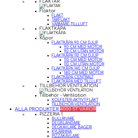
FLÄKTAR
Fläktar
FLÄKT
TAKFLÄKT
VÄRMARE-TILLLUFT
FLÄKTKÅPA
Kåpor
FLÄKTKÅPA 90 CM DJUP
90 CM MED MOTOR
90 CM UTAN MOTOR
FLÄKTKÅPA 110 CM DJUP
110 CM MED MOTOR
110 CM UTAN MOTOR
FLÄKTKÅPA 140 CM DJUP
140 CM MED MOTOR
FLÄKTKÅPA CENTRALT
FLÄKTKÅPA MED TILLLUFT
TILLBEHÖR VENTILATION
Tillbehör - Ventilation
KOLFILTER-AKTIVT-FLÄKT
TILLBEHÖR-VENTILATION
ALLA PRODUKTER
4000 ST VAROR
PIZZERIA 1
BULLRIVARE
DEGBLANDARE
DEGKAVLARE BAGERI
KYLRÄNNA
PIZZAKAVLARE