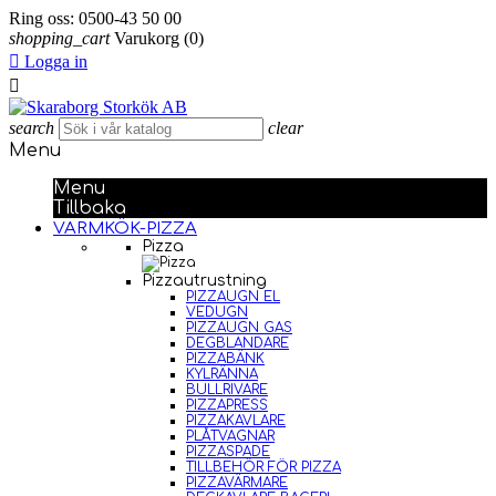
Ring oss:
0500-43 50 00
shopping_cart
Varukorg
(0)

Logga in

search
clear
Menu
Menu
Tillbaka
VARMKÖK-PIZZA
Pizza
Pizzautrustning
PIZZAUGN EL
VEDUGN
PIZZAUGN GAS
DEGBLANDARE
PIZZABÄNK
KYLRÄNNA
BULLRIVARE
PIZZAPRESS
PIZZAKAVLARE
PLÅTVAGNAR
PIZZASPADE
TILLBEHÖR FÖR PIZZA
PIZZAVÄRMARE