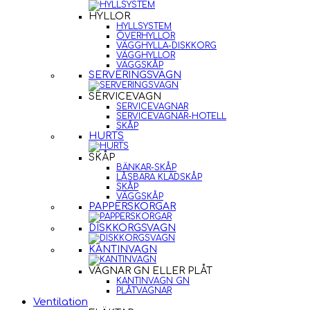
HYLLOR
HYLLSYSTEM
ÖVERHYLLOR
VÄGGHYLLA-DISKKORG
VÄGGHYLLOR
VÄGGSKÅP
SERVERINGSVAGN
SERVICEVAGN
SERVICEVAGNAR
SERVICEVAGNAR-HOTELL
SKÅP
HURTS
SKÅP
BÄNKAR-SKÅP
LÅSBARA KLÄDSKÅP
SKÅP
VÄGGSKÅP
PAPPERSKORGAR
DISKKORGSVAGN
KANTINVAGN
VAGNAR GN ELLER PLÅT
KANTINVAGN GN
PLÅTVAGNAR
Ventilation