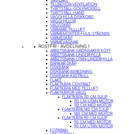
TAKFLÄKT
TILLBEHÖR-VENTILATION
TVÄTTSTÄLL-GOLVMODELL
TVÄTTSTÄLL-HAND
VÄGGHYLLA-DISKKORG
VÄGGHYLLOR
VÄGGSKÅP
VÄRMARE-TILLLUFT
VÄRMEMONTER-HJUL-STÅENDE
VÄRMESKÅP
VÄRMEVAGNAR
ROSTFRI - AVDELNING 1
ARBETSBÄNK-GRÖNSAKER-KÖTT
ARBETSBÄNK-UNDERHYLLA
ARBETSBÄNK-UTAN-UNDERHYLLA
BÄNKAR-SKÅP
DISKBÄNK
DISKBÄNK-BEREDNING
DISKBÄNK-KASTRULL
FLÄKT
FLÄKTKÅPA CENTRALT
FLÄKTKÅPA MED TILLLUFT
FLÄKTKÅPOR VÄGG
FLÄKTKÅPA 110 CM DJUP
110 CM UTAN MOTOR
110 CM MED MOTOR
FLÄKTKÅPA 140 CM DJUP
140 CM MED MOTOR
FLÄKTKÅPA 90 CM DJUP
90 CM MED MOTOR
90 CM UTAN MOTOR
FOTKRAN