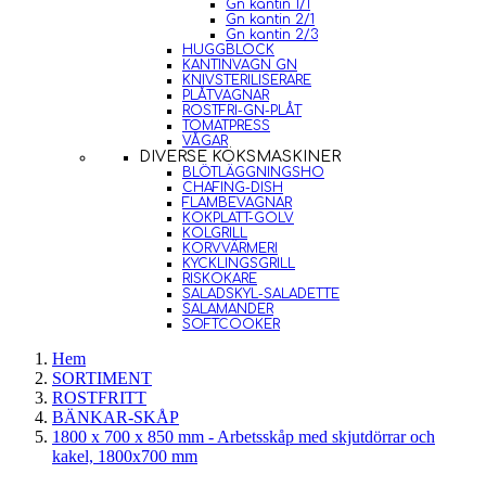
Gn kantin 1/1
Gn kantin 2/1
Gn kantin 2/3
HUGGBLOCK
KANTINVAGN GN
KNIVSTERILISERARE
PLÅTVAGNAR
ROSTFRI-GN-PLÅT
TOMATPRESS
VÅGAR
DIVERSE KÖKSMASKINER
BLÖTLÄGGNINGSHO
CHAFING-DISH
FLAMBEVAGNAR
KOKPLATT-GOLV
KOLGRILL
KORVVÄRMERI
KYCKLINGSGRILL
RISKOKARE
SALADSKYL-SALADETTE
SALAMANDER
SOFTCOOKER
Hem
SORTIMENT
ROSTFRITT
BÄNKAR-SKÅP
1800 x 700 x 850 mm - Arbetsskåp med skjutdörrar och
kakel, 1800x700 mm