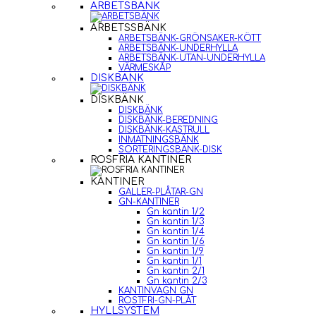
ARBETSBÄNK
ARBETSSBÄNK
ARBETSBÄNK-GRÖNSAKER-KÖTT
ARBETSBÄNK-UNDERHYLLA
ARBETSBÄNK-UTAN-UNDERHYLLA
VÄRMESKÅP
DISKBÄNK
DISKBÄNK
DISKBÄNK
DISKBÄNK-BEREDNING
DISKBÄNK-KASTRULL
INMATNINGSBÄNK
SORTERINGSBÄNK-DISK
ROSFRIA KANTINER
KANTINER
GALLER-PLÅTAR-GN
GN-KANTINER
Gn kantin 1/2
Gn kantin 1/3
Gn kantin 1/4
Gn kantin 1/6
Gn kantin 1/9
Gn kantin 1/1
Gn kantin 2/1
Gn kantin 2/3
KANTINVAGN GN
ROSTFRI-GN-PLÅT
HYLLSYSTEM