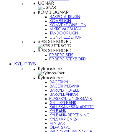
UGNAR
KOMBIUGNAR
BAKPOTATISUGN
KOMBIUGN
KONVEKTIONSUGN
MIKROVÅGSUGN
TANDOORIUGN
UGNSTILLBEHÖR
SPIS STEKBORD
SPIS STEKBORD
FRIBERG SPIS
FRIBERG STEKBORD
KYL-FRYS
Kylmaskiner
Kylmaskiner
BAGERIKYL
BAGERIKYLBÄNK
BARKYL-HOTELL
BARKYLBÄNKAR
FLASKKYL-UNDERBÄNK
GRILLKYLBÄNK
KALLSKÄNKSSALADETTE
KYLBÄNK
KYLBÄNK-BEREDNING
KYLSKÅP GN 2-1
MINIBAR
ÖLFATSKYL
SALADSKYL-SALADETTE