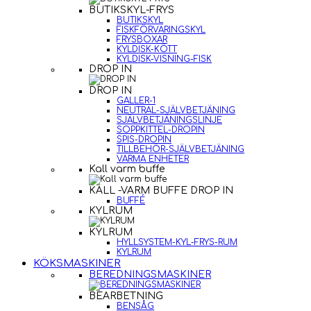
BUTIKSKYL-FRYS
BUTIKSKYL
FISKFÖRVARINGSKYL
FRYSBOXAR
KYLDISK-KÖTT
KYLDISK-VISNING-FISK
DROP IN
DROP IN
GALLER-1
NEUTRAL-SJÄLVBETJÄNING
SJÄLVBETJÄNINGSLINJE
SOPPKITTEL-DROPIN
SPIS-DROPIN
TILLBEHÖR-SJÄLVBETJÄNING
VARMA ENHETER
Kall varm buffe
KALL -VARM BUFFE DROP IN
BUFFÉ
KYLRUM
KYLRUM
HYLLSYSTEM-KYL-FRYS-RUM
KYLRUM
KÖKSMASKINER
BEREDNINGSMASKINER
BEARBETNING
BENSÅG