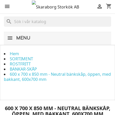
shopping_cart


search
MENU
Hem
SORTIMENT
ROSTFRITT
BÄNKAR-SKÅP
600 x 700 x 850 mm - Neutral bänkskåp, öppen, med
bakkant, 600x700 mm
600 X 700 X 850 MM - NEUTRAL BÄNKSKÅP,
ÖPPEN, MED BAKKANT, 600X700 MM