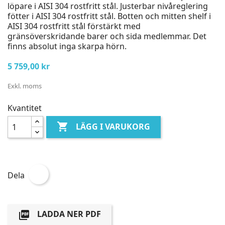
löpare i AISI 304 rostfritt stål. Justerbar nivåreglering
fötter i AISI 304 rostfritt stål. Botten och mitten shelf i
AISI 304 rostfritt stål förstärkt med
gränsöverskridande barer och sida medlemmar. Det
finns absolut inga skarpa hörn.
5 759,00 kr
Exkl. moms
Kvantitet

LÄGG I VARUKORG
Dela
LADDA NER PDF
