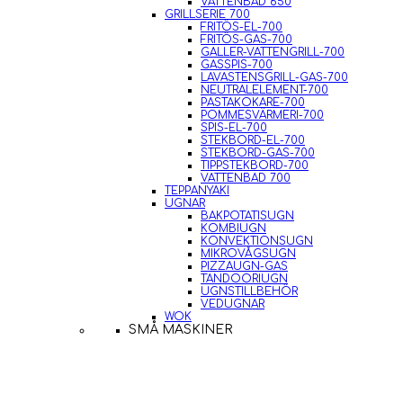
VATTENBAD 650
GRILLSERIE 700
FRITÖS-EL-700
FRITÖS-GAS-700
GALLER-VATTENGRILL-700
GASSPIS-700
LAVASTENSGRILL-GAS-700
NEUTRALELEMENT-700
PASTAKOKARE-700
POMMESVÄRMERI-700
SPIS-EL-700
STEKBORD-EL-700
STEKBORD-GAS-700
TIPPSTEKBORD-700
VATTENBAD 700
TEPPANYAKI
UGNAR
BAKPOTATISUGN
KOMBIUGN
KONVEKTIONSUGN
MIKROVÅGSUGN
PIZZAUGN-GAS
TANDOORIUGN
UGNSTILLBEHÖR
VEDUGNAR
WOK
SMÅ MASKINER