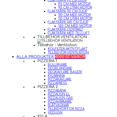
FLÄKTKÅPA 90 CM DJUP
90 CM MED MOTOR
90 CM UTAN MOTOR
FLÄKTKÅPA 110 CM DJUP
110 CM MED MOTOR
110 CM UTAN MOTOR
FLÄKTKÅPA 140 CM DJUP
140 CM MED MOTOR
FLÄKTKÅPA CENTRALT
FLÄKTKÅPA MED TILLLUFT
TILLBEHÖR VENTILATION
Tillbehör - Ventilation
KOLFILTER-AKTIVT-FLÄKT
TILLBEHÖR-VENTILATION
ALLA PRODUKTER
4000 ST VAROR
PIZZERIA 1
BULLRIVARE
DEGBLANDARE
DEGKAVLARE BAGERI
KYLRÄNNA
PIZZAKAVLARE
PIZZAPRESS
PIZZERIA 2
PIZZABÄNK
PIZZAUGN EL
PIZZAUGN GAS
PIZZAVÄRMARE
PLÅTVAGNAR
TILLBEHÖR FÖR PIZZA
VEDUGN
KYLA