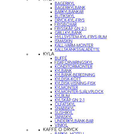
BAGERIKYL
BAGERIKYLBÄNK
BARKYLBÄNKAR
BUTIKSKYL
DRYCK-KYL-FRYS
FRYSBOXAR
FRYSSKÅP GN 2-1
GRILLKYLBÄNK
HYLLSYSTEM-KYL-FRYS-RUM
ISMASKIN
KALL-VARM-MONTER
KALLSKÄNKSSALADETTE
KYLA
BUFFÉ
FISKFÖRVARINGSKYL
KONDITORIMONTER
KYLBÄNK
KYLBÄNK-BEREDNING
KYLDISK-KÖTT
KYLDISK-VISNING-FISK
KYLMONTER
KYLMONTER-SJÄLVPLOCK
KYLRUM
KYLSKÅP GN 2-1
ÖLFATSKYL
SNABBKYL
SUSHIKYL
TAPASKYL
UNDERKYLBÄNK-BAR
VINKYL
KAFFE O DRYCK