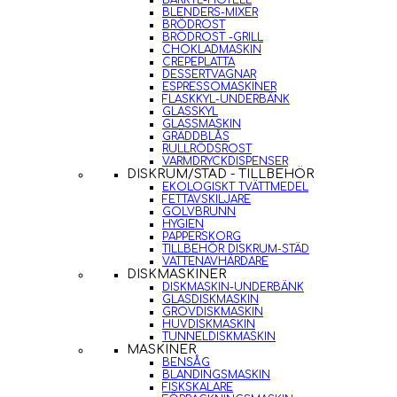
BARKYL-HOTELL
BLENDERS-MIXER
BRÖDROST
BRÖDROST -GRILL
CHOKLADMASKIN
CREPEPLATTA
DESSERTVAGNAR
ESPRESSOMASKINER
FLASKKYL-UNDERBÄNK
GLASSKYL
GLASSMASKIN
GRÄDDBLÅS
RULLRÖDSROST
VARMDRYCKDISPENSER
DISKRUM/STÄD - TILLBEHÖR
EKOLOGISKT TVÄTTMEDEL
FETTAVSKILJARE
GOLVBRUNN
HYGIEN
PAPPERSKORG
TILLBEHÖR DISKRUM-STÄD
VATTENAVHÄRDARE
DISKMASKINER
DISKMASKIN-UNDERBÄNK
GLASDISKMASKIN
GROVDISKMASKIN
HUVDISKMASKIN
TUNNELDISKMASKIN
MASKINER
BENSÅG
BLANDINGSMASKIN
FISKSKALARE