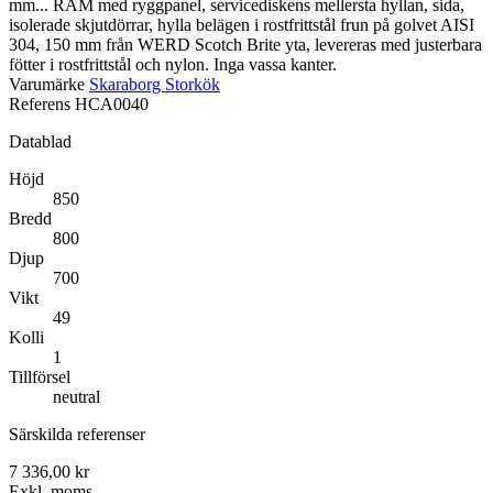
mm... RAM med ryggpanel, servicediskens mellersta hyllan, sida,
isolerade skjutdörrar, hylla belägen i rostfrittstål frun på golvet AISI
304, 150 mm från WERD Scotch Brite yta, levereras med justerbara
fötter i rostfrittstål och nylon. Inga vassa kanter.
Varumärke
Skaraborg Storkök
Referens
HCA0040
Datablad
Höjd
850
Bredd
800
Djup
700
Vikt
49
Kolli
1
Tillförsel
neutral
Särskilda referenser
7 336,00 kr
Exkl. moms