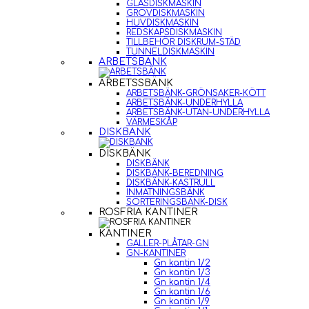
GLASDISKMASKIN
GROVDISKMASKIN
HUVDISKMASKIN
REDSKAPSDISKMASKIN
TILLBEHÖR DISKRUM-STÄD
TUNNELDISKMASKIN
ARBETSBÄNK
ARBETSSBÄNK
ARBETSBÄNK-GRÖNSAKER-KÖTT
ARBETSBÄNK-UNDERHYLLA
ARBETSBÄNK-UTAN-UNDERHYLLA
VÄRMESKÅP
DISKBÄNK
DISKBÄNK
DISKBÄNK
DISKBÄNK-BEREDNING
DISKBÄNK-KASTRULL
INMATNINGSBÄNK
SORTERINGSBÄNK-DISK
ROSFRIA KANTINER
KANTINER
GALLER-PLÅTAR-GN
GN-KANTINER
Gn kantin 1/2
Gn kantin 1/3
Gn kantin 1/4
Gn kantin 1/6
Gn kantin 1/9