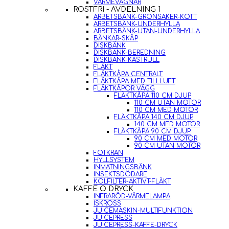
VÄRMEVAGNAR
ROSTFRI - AVDELNING 1
ARBETSBÄNK-GRÖNSAKER-KÖTT
ARBETSBÄNK-UNDERHYLLA
ARBETSBÄNK-UTAN-UNDERHYLLA
BÄNKAR-SKÅP
DISKBÄNK
DISKBÄNK-BEREDNING
DISKBÄNK-KASTRULL
FLÄKT
FLÄKTKÅPA CENTRALT
FLÄKTKÅPA MED TILLLUFT
FLÄKTKÅPOR VÄGG
FLÄKTKÅPA 110 CM DJUP
110 CM UTAN MOTOR
110 CM MED MOTOR
FLÄKTKÅPA 140 CM DJUP
140 CM MED MOTOR
FLÄKTKÅPA 90 CM DJUP
90 CM MED MOTOR
90 CM UTAN MOTOR
FOTKRAN
HYLLSYSTEM
INMATNINGSBÄNK
INSEKTSDÖDARE
KOLFILTER-AKTIVT-FLÄKT
KAFFE O DRYCK
INFRARÖD-VÄRMELAMPA
ISKROSS
JUICEMASKIN-MULTIFUNKTION
JUICEPRESS
JUICEPRESS-KAFFE-DRYCK