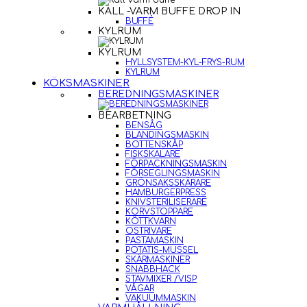
KALL -VARM BUFFE DROP IN
BUFFÉ
KYLRUM
KYLRUM
HYLLSYSTEM-KYL-FRYS-RUM
KYLRUM
KÖKSMASKINER
BEREDNINGSMASKINER
BEARBETNING
BENSÅG
BLANDINGSMASKIN
BOTTENSKÅP
FISKSKALARE
FÖRPACKNINGSMASKIN
FÖRSEGLINGSMASKIN
GRÖNSAKSSKÄRARE
HAMBURGERPRESS
KNIVSTERILISERARE
KORVSTOPPARE
KÖTTKVARN
OSTRIVARE
PASTAMASKIN
POTATIS-MUSSEL
SKÄRMASKINER
SNABBHACK
STAVMIXER /VISP
VÅGAR
VAKUUMMASKIN