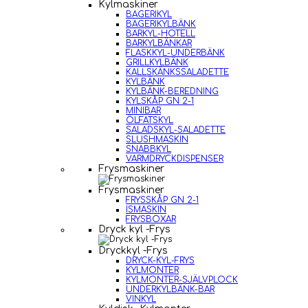
Kylmaskiner
BAGERIKYL
BAGERIKYLBÄNK
BARKYL-HOTELL
BARKYLBÄNKAR
FLASKKYL-UNDERBÄNK
GRILLKYLBÄNK
KALLSKÄNKSSALADETTE
KYLBÄNK
KYLBÄNK-BEREDNING
KYLSKÅP GN 2-1
MINIBAR
ÖLFATSKYL
SALADSKYL-SALADETTE
SLUSHMASKIN
SNABBKYL
VARMDRYCKDISPENSER
Frysmaskiner
Frysmaskiner
FRYSSKÅP GN 2-1
ISMASKIN
FRYSBOXAR
Dryck kyl -Frys
Dryckkyl -Frys
DRYCK-KYL-FRYS
KYLMONTER
KYLMONTER-SJÄLVPLOCK
UNDERKYLBÄNK-BAR
VINKYL