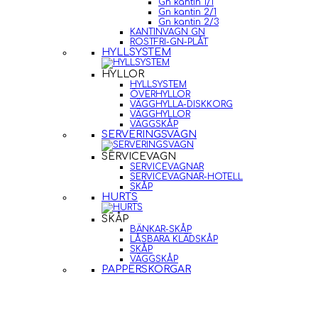
Gn kantin 1/1
Gn kantin 2/1
Gn kantin 2/3
KANTINVAGN GN
ROSTFRI-GN-PLÅT
HYLLSYSTEM
HYLLOR
HYLLSYSTEM
ÖVERHYLLOR
VÄGGHYLLA-DISKKORG
VÄGGHYLLOR
VÄGGSKÅP
SERVERINGSVAGN
SERVICEVAGN
SERVICEVAGNAR
SERVICEVAGNAR-HOTELL
SKÅP
HURTS
SKÅP
BÄNKAR-SKÅP
LÅSBARA KLÄDSKÅP
SKÅP
VÄGGSKÅP
PAPPERSKORGAR