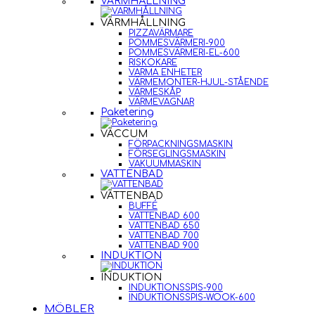
VARMHÅLLNING
VARMHÅLLNING
PIZZAVÄRMARE
POMMESVÄRMERI-900
POMMESVÄRMERI-EL-600
RISKOKARE
VARMA ENHETER
VÄRMEMONTER-HJUL-STÅENDE
VÄRMESKÅP
VÄRMEVAGNAR
Paketering
VACCUM
FÖRPACKNINGSMASKIN
FÖRSEGLINGSMASKIN
VAKUUMMASKIN
VATTENBAD
VATTENBAD
BUFFÉ
VATTENBAD 600
VATTENBAD 650
VATTENBAD 700
VATTENBAD 900
INDUKTION
INDUKTION
INDUKTIONSSPIS-900
INDUKTIONSSPIS-WOOK-600
MÖBLER