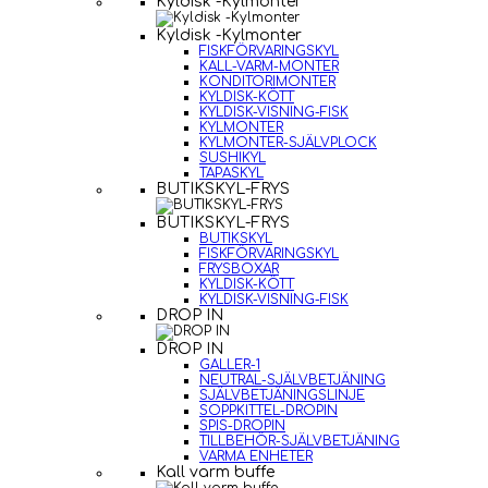
Kyldisk -Kylmonter
Kyldisk -Kylmonter
FISKFÖRVARINGSKYL
KALL-VARM-MONTER
KONDITORIMONTER
KYLDISK-KÖTT
KYLDISK-VISNING-FISK
KYLMONTER
KYLMONTER-SJÄLVPLOCK
SUSHIKYL
TAPASKYL
BUTIKSKYL-FRYS
BUTIKSKYL-FRYS
BUTIKSKYL
FISKFÖRVARINGSKYL
FRYSBOXAR
KYLDISK-KÖTT
KYLDISK-VISNING-FISK
DROP IN
DROP IN
GALLER-1
NEUTRAL-SJÄLVBETJÄNING
SJÄLVBETJÄNINGSLINJE
SOPPKITTEL-DROPIN
SPIS-DROPIN
TILLBEHÖR-SJÄLVBETJÄNING
VARMA ENHETER
Kall varm buffe