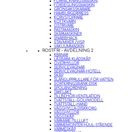
FÖRPACKNINGSMASKIN
FÖRSEGLINGSMASKIN
GRÖNSAKSSKÄRARE
HAMBURGERPRESS
KORVSTOPPARE
KÖTTKVARN
OSTRIVARE
PASTAMASKIN
SKÄRMASKINER
SNABBHACK
STAVMIXER /VISP
VAKUUMMASKIN
ROSTFRI - AVDELNING 2
KRANAR
LÅSBARA KLÄDSKÅP
ÖVERHYLLOR
SERVICEVAGNAR
SERVICEVAGNAR-HOTELL
SKÅP
SLANGUPPRULLARE FÖR VATTEN
SORTERINGSBÄNK-DISK
SPOLANORDNING
TAKFLÄKT
TILLBEHÖR-VENTILATION
TVÄTTSTÄLL-GOLVMODELL
TVÄTTSTÄLL-HAND
VÄGGHYLLA-DISKKORG
VÄGGHYLLOR
VÄGGSKÅP
VÄRMARE-TILLLUFT
VÄRMEMONTER-HJUL-STÅENDE
VÄRMESKÅP