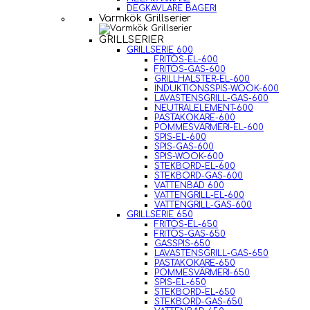
DEGKAVLARE BAGERI
Varmkök Grillserier
GRILLSERIER
GRILLSERIE 600
FRITÖS-EL-600
FRITÖS-GAS-600
GRILLHALSTER-EL-600
INDUKTIONSSPIS-WOOK-600
LAVASTENSGRILL-GAS-600
NEUTRALELEMENT-600
PASTAKOKARE-600
POMMESVÄRMERI-EL-600
SPIS-EL-600
SPIS-GAS-600
SPIS-WOOK-600
STEKBORD-EL-600
STEKBORD-GAS-600
VATTENBAD 600
VATTENGRILL-EL-600
VATTENGRILL-GAS-600
GRILLSERIE 650
FRITÖS-EL-650
FRITÖS-GAS-650
GASSPIS-650
LAVASTENSGRILL-GAS-650
PASTAKOKARE-650
POMMESVÄRMERI-650
SPIS-EL-650
STEKBORD-EL-650
STEKBORD-GAS-650