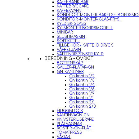
KAFFEBÄNK-BAR
KAFFEBRYGGARE
KAFFEKVARN
KONDITORI-MONTER-BAKELSE-BORDSMO
KONDITORI-MONTER-GLAS-FRYS
KYLDISK-GLASS
KYLMONTER-BORDSMODELL
MINIBAR
SLUSHMASKIN
SOPPKITTEL
TILLBEHÖR - KAFFE O DRYCK
VÅFFELJÄRN
VATTENDISPENSER-KYLD
BEREDNING - ÖVRIGT
BOTTENSKÅP
GALLER-PLÅTAR-GN
GN-KANTINER
Gn kantin 1/2
Gn kantin 1/3
Gn kantin 1/4
Gn kantin 1/6
Gn kantin 1/9
Gn kantin 1/1
Gn kantin 2/1
Gn kantin 2/3
HUGGBLOCK
KANTINVAGN GN
KNIVSTERILISERARE
PLÅTVAGNAR
ROSTFRI-GN-PLÅT
TOMATPRESS
VÅGAR