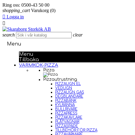
Ring oss:
0500-43 50 00
shopping_cart
Varukorg
(0)

Logga in

search
clear
Menu
Menu
Tillbaka
VARMKÖK-PIZZA
Pizza
Pizzautrustning
PIZZAUGN EL
VEDUGN
PIZZAUGN GAS
DEGBLANDARE
PIZZABÄNK
KYLRÄNNA
BULLRIVARE
PIZZAPRESS
PIZZAKAVLARE
PLÅTVAGNAR
PIZZASPADE
TILLBEHÖR FÖR PIZZA
PIZZAVÄRMARE