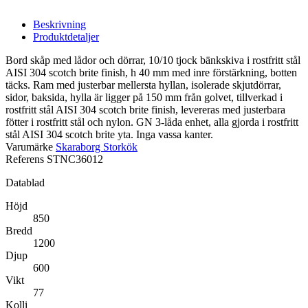
Beskrivning
Produktdetaljer
Bord skåp med lådor och dörrar, 10/10 tjock bänkskiva i rostfritt stål
AISI 304 scotch brite finish, h 40 mm med inre förstärkning, botten
täcks. Ram med justerbar mellersta hyllan, isolerade skjutdörrar,
sidor, baksida, hylla är ligger på 150 mm från golvet, tillverkad i
rostfritt stål AISI 304 scotch brite finish, levereras med justerbara
fötter i rostfritt stål och nylon. GN 3-låda enhet, alla gjorda i rostfritt
stål AISI 304 scotch brite yta. Inga vassa kanter.
Varumärke
Skaraborg Storkök
Referens
STNC36012
Datablad
Höjd
850
Bredd
1200
Djup
600
Vikt
77
Kolli