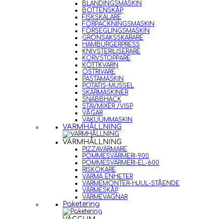
BLANDINGSMASKIN
BOTTENSKÅP
FISKSKALARE
FÖRPACKNINGSMASKIN
FÖRSEGLINGSMASKIN
GRÖNSAKSSKÄRARE
HAMBURGERPRESS
KNIVSTERILISERARE
KORVSTOPPARE
KÖTTKVARN
OSTRIVARE
PASTAMASKIN
POTATIS-MUSSEL
SKÄRMASKINER
SNABBHACK
STAVMIXER /VISP
VÅGAR
VAKUUMMASKIN
VARMHÅLLNING
VARMHÅLLNING
PIZZAVÄRMARE
POMMESVÄRMERI-900
POMMESVÄRMERI-EL-600
RISKOKARE
VARMA ENHETER
VÄRMEMONTER-HJUL-STÅENDE
VÄRMESKÅP
VÄRMEVAGNAR
Paketering