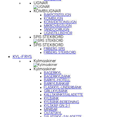
UGNAR
KOMBIUGNAR
BAKPOTATISUGN
KOMBIUGN
KONVEKTIONSUGN
MIKROVÅGSUGN
TANDOORIUGN
UGNSTILLBEHÖR
SPIS STEKBORD
SPIS STEKBORD
FRIBERG SPIS
FRIBERG STEKBORD
KYL-FRYS
Kylmaskiner
Kylmaskiner
BAGERIKYL
BAGERIKYLBÄNK
BARKYL-HOTELL
BARKYLBÄNKAR
FLASKKYL-UNDERBÄNK
GRILLKYLBÄNK
KALLSKÄNKSSALADETTE
KYLBÄNK
KYLBÄNK-BEREDNING
KYLSKÅP GN 2-1
MINIBAR
ÖLFATSKYL
SALADSKYL-SALADETTE