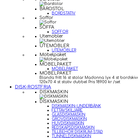
BAROSTOL
BORDSTATIV
Soffor
SOFFA
SOFFOR
Utemöbler
UTEMÖBLER
UTEMÖBLER
Möbelpaket
MÖBELPAKET
MÖBELPAKET
MÖBELPAKET
Blanda fritt 16 st stolar Madonna lyx 4 st bordskiv
120x70 4 st stativ dubbel Pris 18900 kr /set
DISK-ROSTFRIA
DISKMASKIN
DISKMASKIN
DISKMASKIN-UNDERBÄNK
FETTAVSKILJARE
GLASDISKMASKIN
GROVDISKMASKIN
HUVDISKMASKIN
REDSKAPSDISKMASKIN
TILLBEHÖR DISKRUM-STÄD
TUNNELDISKMASKIN