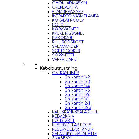
CHOKLADMASKIN
CREPEPLATTA
FLAMBEVAGNAR
INFRARÖD-VÄRMELAMPA
KOKPLATT-GOLV
KOLGRILL
KORVVÄRMERI
KYCKLINGSGRILL
RISKOKARE
RULLRÖDSROST
SALAMANDER
SOFTCOOKER
SOPPKITTEL
VÅFFELJÄRN
Kebabutrustning
GN-KANTINER
Gn kantin 1/2
Gn kantin 1/3
Gn kantin 1/4
Gn kantin 1/6
Gn kantin 1/9
Gn kantin 1/1
Gn kantin 2/1
Gn kantin 2/3
KALLSKÄNKSSALADETTE
KEBABKNIV
POTIS GRILL
RESERVDELAR POTIS
RESERVDELAR TANDIR
SALADSKYL-SALADETTE
SNABBKYL