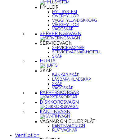
HYLLOR
HYLLSYSTEM
ÖVERHYLLOR
VÄGGHYLLA-DISKKORG
VÄGGHYLLOR
VÄGGSKÅP
SERVERINGSVAGN
SERVICEVAGN
SERVICEVAGNAR
SERVICEVAGNAR-HOTELL
SKÅP
HURTS
SKÅP
BÄNKAR-SKÅP
LÅSBARA KLÄDSKÅP
SKÅP
VÄGGSKÅP
PAPPERSKORGAR
DISKKORGSVAGN
KANTINVAGN
VAGNAR GN ELLER PLÅT
KANTINVAGN GN
PLÅTVAGNAR
Ventilation