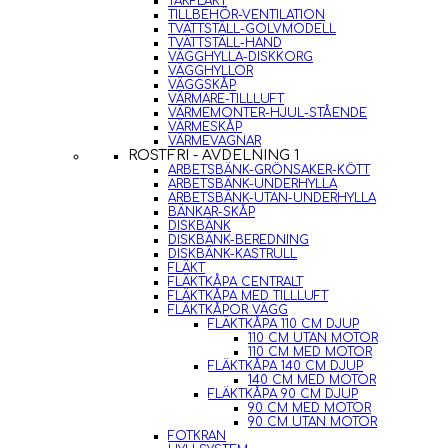
TAKFLÄKT
TILLBEHÖR-VENTILATION
TVÄTTSTÄLL-GOLVMODELL
TVÄTTSTÄLL-HAND
VÄGGHYLLA-DISKKORG
VÄGGHYLLOR
VÄGGSKÅP
VÄRMARE-TILLLUFT
VÄRMEMONTER-HJUL-STÅENDE
VÄRMESKÅP
VÄRMEVAGNAR
ROSTFRI - AVDELNING 1
ARBETSBÄNK-GRÖNSAKER-KÖTT
ARBETSBÄNK-UNDERHYLLA
ARBETSBÄNK-UTAN-UNDERHYLLA
BÄNKAR-SKÅP
DISKBÄNK
DISKBÄNK-BEREDNING
DISKBÄNK-KASTRULL
FLÄKT
FLÄKTKÅPA CENTRALT
FLÄKTKÅPA MED TILLLUFT
FLÄKTKÅPOR VÄGG
FLÄKTKÅPA 110 CM DJUP
110 CM UTAN MOTOR
110 CM MED MOTOR
FLÄKTKÅPA 140 CM DJUP
140 CM MED MOTOR
FLÄKTKÅPA 90 CM DJUP
90 CM MED MOTOR
90 CM UTAN MOTOR
FOTKRAN