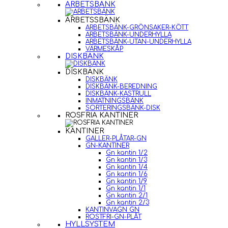
ARBETSBÄNK
ARBETSSBÄNK
ARBETSBÄNK-GRÖNSAKER-KÖTT
ARBETSBÄNK-UNDERHYLLA
ARBETSBÄNK-UTAN-UNDERHYLLA
VÄRMESKÅP
DISKBÄNK
DISKBÄNK
DISKBÄNK
DISKBÄNK-BEREDNING
DISKBÄNK-KASTRULL
INMATNINGSBÄNK
SORTERINGSBÄNK-DISK
ROSFRIA KANTINER
KANTINER
GALLER-PLÅTAR-GN
GN-KANTINER
Gn kantin 1/2
Gn kantin 1/3
Gn kantin 1/4
Gn kantin 1/6
Gn kantin 1/9
Gn kantin 1/1
Gn kantin 2/1
Gn kantin 2/3
KANTINVAGN GN
ROSTFRI-GN-PLÅT
HYLLSYSTEM