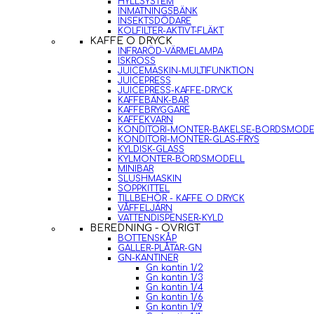
HYLLSYSTEM
INMATNINGSBÄNK
INSEKTSDÖDARE
KOLFILTER-AKTIVT-FLÄKT
KAFFE O DRYCK
INFRARÖD-VÄRMELAMPA
ISKROSS
JUICEMASKIN-MULTIFUNKTION
JUICEPRESS
JUICEPRESS-KAFFE-DRYCK
KAFFEBÄNK-BAR
KAFFEBRYGGARE
KAFFEKVARN
KONDITORI-MONTER-BAKELSE-BORDSMODE
KONDITORI-MONTER-GLAS-FRYS
KYLDISK-GLASS
KYLMONTER-BORDSMODELL
MINIBAR
SLUSHMASKIN
SOPPKITTEL
TILLBEHÖR - KAFFE O DRYCK
VÅFFELJÄRN
VATTENDISPENSER-KYLD
BEREDNING - ÖVRIGT
BOTTENSKÅP
GALLER-PLÅTAR-GN
GN-KANTINER
Gn kantin 1/2
Gn kantin 1/3
Gn kantin 1/4
Gn kantin 1/6
Gn kantin 1/9