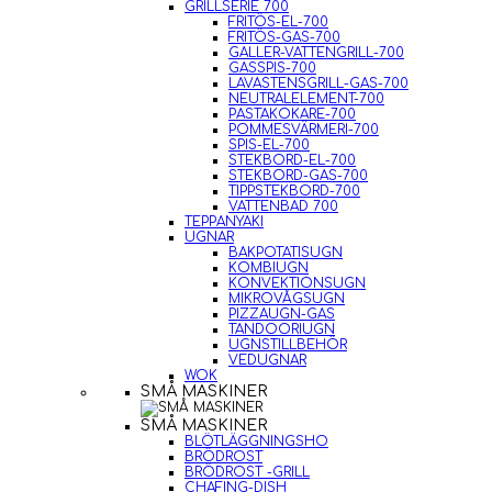
GRILLSERIE 700
FRITÖS-EL-700
FRITÖS-GAS-700
GALLER-VATTENGRILL-700
GASSPIS-700
LAVASTENSGRILL-GAS-700
NEUTRALELEMENT-700
PASTAKOKARE-700
POMMESVÄRMERI-700
SPIS-EL-700
STEKBORD-EL-700
STEKBORD-GAS-700
TIPPSTEKBORD-700
VATTENBAD 700
TEPPANYAKI
UGNAR
BAKPOTATISUGN
KOMBIUGN
KONVEKTIONSUGN
MIKROVÅGSUGN
PIZZAUGN-GAS
TANDOORIUGN
UGNSTILLBEHÖR
VEDUGNAR
WOK
SMÅ MASKINER
SMÅ MASKINER
BLÖTLÄGGNINGSHO
BRÖDROST
BRÖDROST -GRILL
CHAFING-DISH