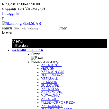
Ring oss:
0500-43 50 00
shopping_cart
Varukorg
(0)

Logga in

search
clear
Menu
Menu
Tillbaka
VARMKÖK-PIZZA
Pizza
Pizzautrustning
PIZZAUGN EL
VEDUGN
PIZZAUGN GAS
DEGBLANDARE
PIZZABÄNK
KYLRÄNNA
BULLRIVARE
PIZZAPRESS
PIZZAKAVLARE
PLÅTVAGNAR
PIZZASPADE
TILLBEHÖR FÖR PIZZA
PIZZAVÄRMARE