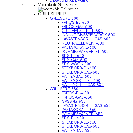
DEGKAVLARE BAGERI
Varmkök Grillserier
GRILLSERIER
GRILLSERIE 600
FRITÖS-EL-600
FRITÖS-GAS-600
GRILLHALSTER-EL-600
INDUKTIONSSPIS-WOOK-600
LAVASTENSGRILL-GAS-600
NEUTRALELEMENT-600
PASTAKOKARE-600
POMMESVÄRMERI-EL-600
SPIS-EL-600
SPIS-GAS-600
SPIS-WOOK-600
STEKBORD-EL-600
STEKBORD-GAS-600
VATTENBAD 600
VATTENGRILL-EL-600
VATTENGRILL-GAS-600
GRILLSERIE 650
FRITÖS-EL-650
FRITÖS-GAS-650
GASSPIS-650
LAVASTENSGRILL-GAS-650
PASTAKOKARE-650
POMMESVÄRMERI-650
SPIS-EL-650
STEKBORD-EL-650
STEKBORD-GAS-650
VATTENBAD 650