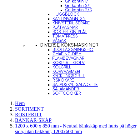
Gn kantin 1/1
Gn kantin 2/1
Gn kantin 2/3
HUGGBLOCK
KANTINVAGN GN
KNIVSTERILISERARE
PLÅTVAGNAR
ROSTFRI-GN-PLÅT
TOMATPRESS
VÅGAR
DIVERSE KÖKSMASKINER
BLÖTLÄGGNINGSHO
CHAFING-DISH
FLAMBEVAGNAR
KOKPLATT-GOLV
KOLGRILL
KORVVÄRMERI
KYCKLINGSGRILL
RISKOKARE
SALADSKYL-SALADETTE
SALAMANDER
SOFTCOOKER
Hem
SORTIMENT
ROSTFRITT
BÄNKAR-SKÅP
1200 x 600 x 850 mm - Neutral bänkskåp med hurts på höger
sida, utan bakkant, 1200x600 mm