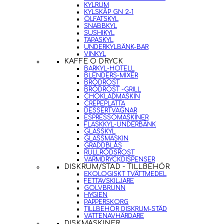
KYLRUM
KYLSKÅP GN 2-1
ÖLFATSKYL
SNABBKYL
SUSHIKYL
TAPASKYL
UNDERKYLBÄNK-BAR
VINKYL
KAFFE O DRYCK
BARKYL-HOTELL
BLENDERS-MIXER
BRÖDROST
BRÖDROST -GRILL
CHOKLADMASKIN
CREPEPLATTA
DESSERTVAGNAR
ESPRESSOMASKINER
FLASKKYL-UNDERBÄNK
GLASSKYL
GLASSMASKIN
GRÄDDBLÅS
RULLRÖDSROST
VARMDRYCKDISPENSER
DISKRUM/STÄD - TILLBEHÖR
EKOLOGISKT TVÄTTMEDEL
FETTAVSKILJARE
GOLVBRUNN
HYGIEN
PAPPERSKORG
TILLBEHÖR DISKRUM-STÄD
VATTENAVHÄRDARE
DISKMASKINER