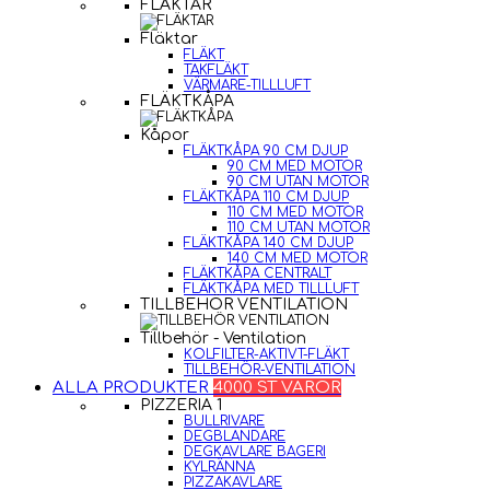
FLÄKTAR
Fläktar
FLÄKT
TAKFLÄKT
VÄRMARE-TILLLUFT
FLÄKTKÅPA
Kåpor
FLÄKTKÅPA 90 CM DJUP
90 CM MED MOTOR
90 CM UTAN MOTOR
FLÄKTKÅPA 110 CM DJUP
110 CM MED MOTOR
110 CM UTAN MOTOR
FLÄKTKÅPA 140 CM DJUP
140 CM MED MOTOR
FLÄKTKÅPA CENTRALT
FLÄKTKÅPA MED TILLLUFT
TILLBEHÖR VENTILATION
Tillbehör - Ventilation
KOLFILTER-AKTIVT-FLÄKT
TILLBEHÖR-VENTILATION
ALLA PRODUKTER
4000 ST VAROR
PIZZERIA 1
BULLRIVARE
DEGBLANDARE
DEGKAVLARE BAGERI
KYLRÄNNA
PIZZAKAVLARE