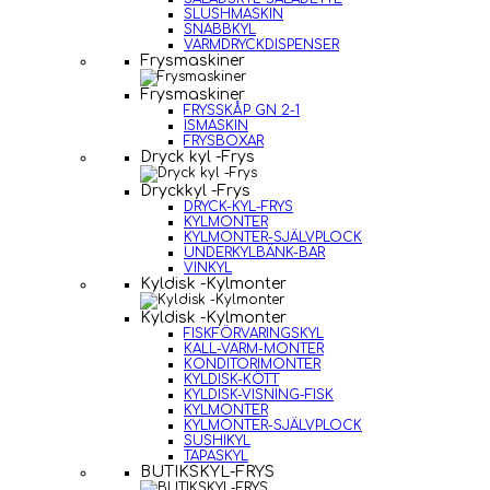
SLUSHMASKIN
SNABBKYL
VARMDRYCKDISPENSER
Frysmaskiner
Frysmaskiner
FRYSSKÅP GN 2-1
ISMASKIN
FRYSBOXAR
Dryck kyl -Frys
Dryckkyl -Frys
DRYCK-KYL-FRYS
KYLMONTER
KYLMONTER-SJÄLVPLOCK
UNDERKYLBÄNK-BAR
VINKYL
Kyldisk -Kylmonter
Kyldisk -Kylmonter
FISKFÖRVARINGSKYL
KALL-VARM-MONTER
KONDITORIMONTER
KYLDISK-KÖTT
KYLDISK-VISNING-FISK
KYLMONTER
KYLMONTER-SJÄLVPLOCK
SUSHIKYL
TAPASKYL
BUTIKSKYL-FRYS