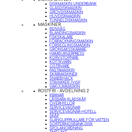
DISKMASKIN-UNDERBÄNK
GLASDISKMASKIN
GROVDISKMASKIN
HUVDISKMASKIN
TUNNELDISKMASKIN
MASKINER
BENSÅG
BLANDINGSMASKIN
FISKSKALARE
FÖRPACKNINGSMASKIN
FÖRSEGLINGSMASKIN
GRÖNSAKSSKÄRARE
HAMBURGERPRESS
KORVSTOPPARE
KÖTTKVARN
OSTRIVARE
PASTAMASKIN
SKÄRMASKINER
SNABBHACK
STAVMIXER /VISP
VAKUUMMASKIN
ROSTFRI - AVDELNING 2
KRANAR
LÅSBARA KLÄDSKÅP
ÖVERHYLLOR
SERVICEVAGNAR
SERVICEVAGNAR-HOTELL
SKÅP
SLANGUPPRULLARE FÖR VATTEN
SORTERINGSBÄNK-DISK
SPOLANORDNING