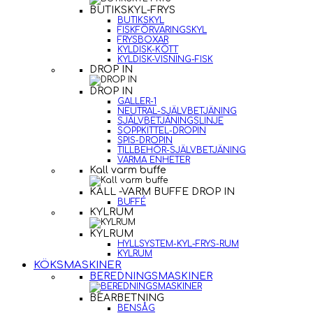
BUTIKSKYL-FRYS
BUTIKSKYL
FISKFÖRVARINGSKYL
FRYSBOXAR
KYLDISK-KÖTT
KYLDISK-VISNING-FISK
DROP IN
DROP IN
GALLER-1
NEUTRAL-SJÄLVBETJÄNING
SJÄLVBETJÄNINGSLINJE
SOPPKITTEL-DROPIN
SPIS-DROPIN
TILLBEHÖR-SJÄLVBETJÄNING
VARMA ENHETER
Kall varm buffe
KALL -VARM BUFFE DROP IN
BUFFÉ
KYLRUM
KYLRUM
HYLLSYSTEM-KYL-FRYS-RUM
KYLRUM
KÖKSMASKINER
BEREDNINGSMASKINER
BEARBETNING
BENSÅG