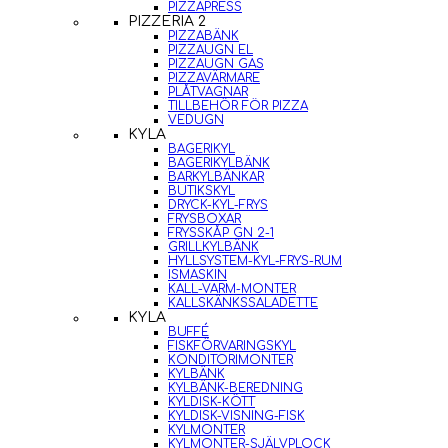
PIZZAPRESS
PIZZERIA 2
PIZZABÄNK
PIZZAUGN EL
PIZZAUGN GAS
PIZZAVÄRMARE
PLÅTVAGNAR
TILLBEHÖR FÖR PIZZA
VEDUGN
KYLA
BAGERIKYL
BAGERIKYLBÄNK
BARKYLBÄNKAR
BUTIKSKYL
DRYCK-KYL-FRYS
FRYSBOXAR
FRYSSKÅP GN 2-1
GRILLKYLBÄNK
HYLLSYSTEM-KYL-FRYS-RUM
ISMASKIN
KALL-VARM-MONTER
KALLSKÄNKSSALADETTE
KYLA
BUFFÉ
FISKFÖRVARINGSKYL
KONDITORIMONTER
KYLBÄNK
KYLBÄNK-BEREDNING
KYLDISK-KÖTT
KYLDISK-VISNING-FISK
KYLMONTER
KYLMONTER-SJÄLVPLOCK