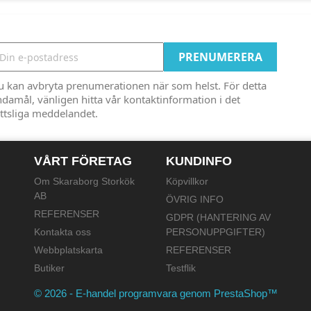
u kan avbryta prenumerationen när som helst. För detta
damål, vänligen hitta vår kontaktinformation i det
ttsliga meddelandet.
VÅRT FÖRETAG
KUNDINFO
Om Skaraborg Storkök
Köpvillkor
AB
ÖVRIG INFO
REFERENSER
GDPR (HANTERING AV
Kontakta oss
PERSONUPPGIFTER)
Webbplatskarta
REFERENSER
Butiker
Testflik
© 2026 - E-handel programvara genom PrestaShop™