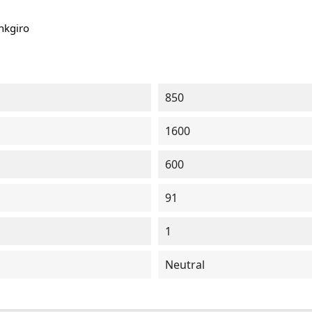
ankgiro
850
1600
600
91
1
Neutral