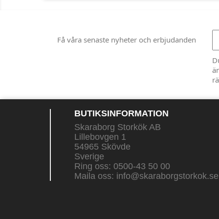
Få våra senaste nyheter och erbjudanden
D
än
rä
BUTIKSINFORMATION
Skaraborg Storkök AB
Lillebovgen 1
54965 Skövde
Sverige
Ring oss:
0500-43 50 00
Maila oss:
info@skaraborgstorkok.se