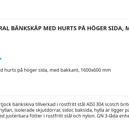
UTRAL BÄNKSKÅP MED HURTS PÅ HÖGER SIDA,
ed hurts på höger sida, med bakkant, 1600x600 mm
ock bänkskiva tillverkad i rostfritt stål AISI 304 scotch br
lan, isolerade skjutdörrar, sidor, baksida, hylla är ligger på
d justerbara fötter i rostfritt stål och nylon. GN 3-låda enhet