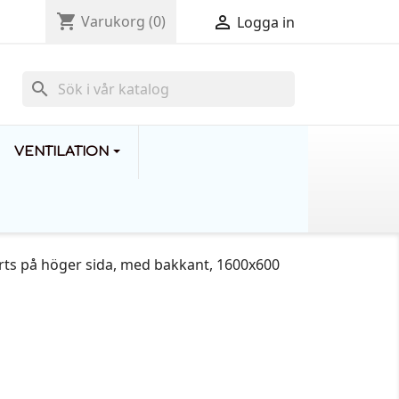
shopping_cart

Varukorg
(0)
Logga in
search
VENTILATION
rts på höger sida, med bakkant, 1600x600