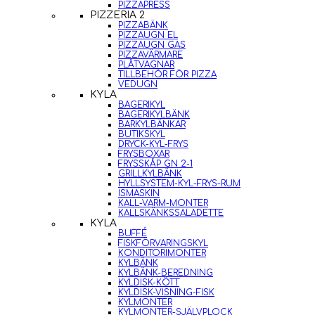
PIZZAPRESS
PIZZERIA 2
PIZZABÄNK
PIZZAUGN EL
PIZZAUGN GAS
PIZZAVÄRMARE
PLÅTVAGNAR
TILLBEHÖR FÖR PIZZA
VEDUGN
KYLA
BAGERIKYL
BAGERIKYLBÄNK
BARKYLBÄNKAR
BUTIKSKYL
DRYCK-KYL-FRYS
FRYSBOXAR
FRYSSKÅP GN 2-1
GRILLKYLBÄNK
HYLLSYSTEM-KYL-FRYS-RUM
ISMASKIN
KALL-VARM-MONTER
KALLSKÄNKSSALADETTE
KYLA
BUFFÉ
FISKFÖRVARINGSKYL
KONDITORIMONTER
KYLBÄNK
KYLBÄNK-BEREDNING
KYLDISK-KÖTT
KYLDISK-VISNING-FISK
KYLMONTER
KYLMONTER-SJÄLVPLOCK