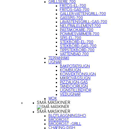
GRILLSERIE 700
FRITÖS-EL-700
FRITÖS-GAS-700
GALLER-VATTENGRILL-700
GASSPIS-700
LAVASTENSGRILL-GAS-700
NEUTRALELEMENT-700
PASTAKOKARE-700
POMMESVÄRMERI-700
SPIS-EL-700
STEKBORD-EL-700
STEKBORD-GAS-700
TIPPSTEKBORD-700
VATTENBAD 700
TEPPANYAKI
UGNAR
BAKPOTATISUGN
KOMBIUGN
KONVEKTIONSUGN
MIKROVÅGSUGN
PIZZAUGN-GAS
TANDOORIUGN
UGNSTILLBEHÖR
VEDUGNAR
WOK
SMÅ MASKINER
SMÅ MASKINER
BLÖTLÄGGNINGSHO
BRÖDROST
BRÖDROST -GRILL
CHAFING-DISH