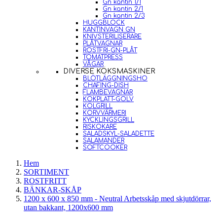
Gn kantin 1/1
Gn kantin 2/1
Gn kantin 2/3
HUGGBLOCK
KANTINVAGN GN
KNIVSTERILISERARE
PLÅTVAGNAR
ROSTFRI-GN-PLÅT
TOMATPRESS
VÅGAR
DIVERSE KÖKSMASKINER
BLÖTLÄGGNINGSHO
CHAFING-DISH
FLAMBEVAGNAR
KOKPLATT-GOLV
KOLGRILL
KORVVÄRMERI
KYCKLINGSGRILL
RISKOKARE
SALADSKYL-SALADETTE
SALAMANDER
SOFTCOOKER
Hem
SORTIMENT
ROSTFRITT
BÄNKAR-SKÅP
1200 x 600 x 850 mm - Neutral Arbetsskåp med skjutdörrar,
utan bakkant, 1200x600 mm