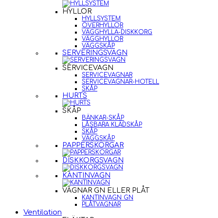
HYLLOR
HYLLSYSTEM
ÖVERHYLLOR
VÄGGHYLLA-DISKKORG
VÄGGHYLLOR
VÄGGSKÅP
SERVERINGSVAGN
SERVICEVAGN
SERVICEVAGNAR
SERVICEVAGNAR-HOTELL
SKÅP
HURTS
SKÅP
BÄNKAR-SKÅP
LÅSBARA KLÄDSKÅP
SKÅP
VÄGGSKÅP
PAPPERSKORGAR
DISKKORGSVAGN
KANTINVAGN
VAGNAR GN ELLER PLÅT
KANTINVAGN GN
PLÅTVAGNAR
Ventilation