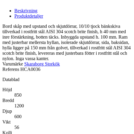
Beskrivning
Produktdetaljer
Bord skåp med upstand och skjutdörrar, 10/10 tjock bänkskiva
tillverkad i rostfritt stål AISI 304 scotch brite finish, h 40 mm med
inre förstärkning, botten täcks. Inbyggda upstand h. 100 mm. Ram
med justerbar mellersta hyllan, isolerade skjutdörrar, sida, baksidan,
hylla ligger på 150 mm från golvet, tillverkad i rostfritt stål AISI 304
scotch brite finish, levereras med justerbara fötter i rostfritt stål och
nylon. Inga vassa kanter.
Varumärke
Skaraborg Storkök
Referens
HCA0036
Datablad
Höjd
850
Bredd
1200
Djup
600
Vikt
56
Kolli