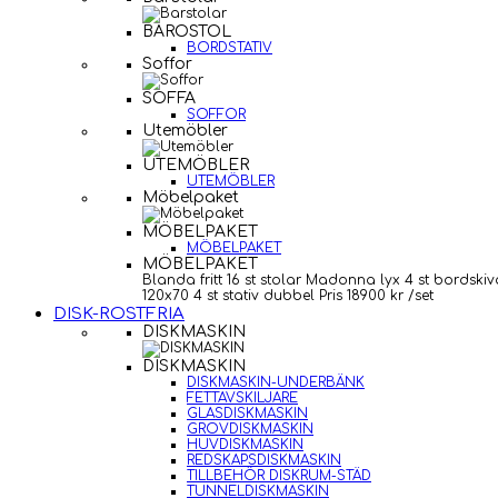
BAROSTOL
BORDSTATIV
Soffor
SOFFA
SOFFOR
Utemöbler
UTEMÖBLER
UTEMÖBLER
Möbelpaket
MÖBELPAKET
MÖBELPAKET
MÖBELPAKET
Blanda fritt 16 st stolar Madonna lyx 4 st bordskiv
120x70 4 st stativ dubbel Pris 18900 kr /set
DISK-ROSTFRIA
DISKMASKIN
DISKMASKIN
DISKMASKIN-UNDERBÄNK
FETTAVSKILJARE
GLASDISKMASKIN
GROVDISKMASKIN
HUVDISKMASKIN
REDSKAPSDISKMASKIN
TILLBEHÖR DISKRUM-STÄD
TUNNELDISKMASKIN