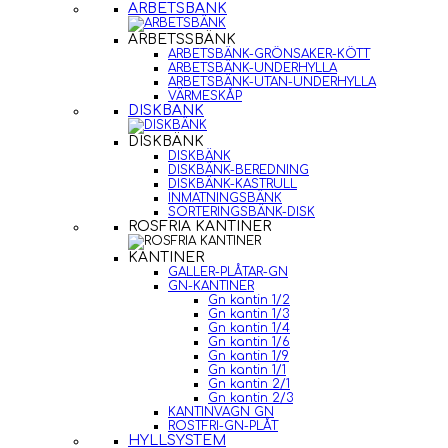
ARBETSBÄNK
ARBETSSBÄNK
ARBETSBÄNK-GRÖNSAKER-KÖTT
ARBETSBÄNK-UNDERHYLLA
ARBETSBÄNK-UTAN-UNDERHYLLA
VÄRMESKÅP
DISKBÄNK
DISKBÄNK
DISKBÄNK
DISKBÄNK-BEREDNING
DISKBÄNK-KASTRULL
INMATNINGSBÄNK
SORTERINGSBÄNK-DISK
ROSFRIA KANTINER
KANTINER
GALLER-PLÅTAR-GN
GN-KANTINER
Gn kantin 1/2
Gn kantin 1/3
Gn kantin 1/4
Gn kantin 1/6
Gn kantin 1/9
Gn kantin 1/1
Gn kantin 2/1
Gn kantin 2/3
KANTINVAGN GN
ROSTFRI-GN-PLÅT
HYLLSYSTEM