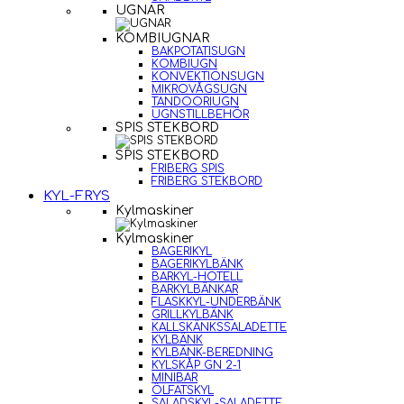
UGNAR
KOMBIUGNAR
BAKPOTATISUGN
KOMBIUGN
KONVEKTIONSUGN
MIKROVÅGSUGN
TANDOORIUGN
UGNSTILLBEHÖR
SPIS STEKBORD
SPIS STEKBORD
FRIBERG SPIS
FRIBERG STEKBORD
KYL-FRYS
Kylmaskiner
Kylmaskiner
BAGERIKYL
BAGERIKYLBÄNK
BARKYL-HOTELL
BARKYLBÄNKAR
FLASKKYL-UNDERBÄNK
GRILLKYLBÄNK
KALLSKÄNKSSALADETTE
KYLBÄNK
KYLBÄNK-BEREDNING
KYLSKÅP GN 2-1
MINIBAR
ÖLFATSKYL
SALADSKYL-SALADETTE