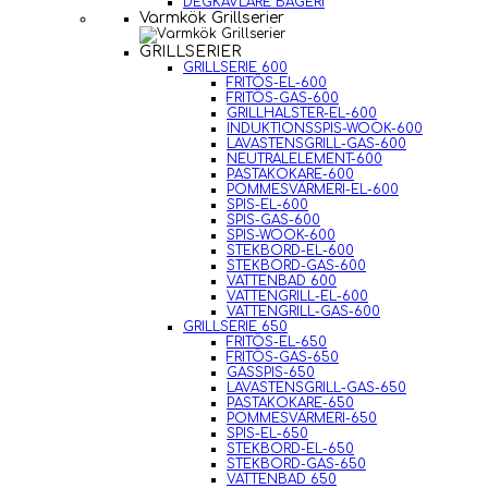
DEGKAVLARE BAGERI
Varmkök Grillserier
GRILLSERIER
GRILLSERIE 600
FRITÖS-EL-600
FRITÖS-GAS-600
GRILLHALSTER-EL-600
INDUKTIONSSPIS-WOOK-600
LAVASTENSGRILL-GAS-600
NEUTRALELEMENT-600
PASTAKOKARE-600
POMMESVÄRMERI-EL-600
SPIS-EL-600
SPIS-GAS-600
SPIS-WOOK-600
STEKBORD-EL-600
STEKBORD-GAS-600
VATTENBAD 600
VATTENGRILL-EL-600
VATTENGRILL-GAS-600
GRILLSERIE 650
FRITÖS-EL-650
FRITÖS-GAS-650
GASSPIS-650
LAVASTENSGRILL-GAS-650
PASTAKOKARE-650
POMMESVÄRMERI-650
SPIS-EL-650
STEKBORD-EL-650
STEKBORD-GAS-650
VATTENBAD 650