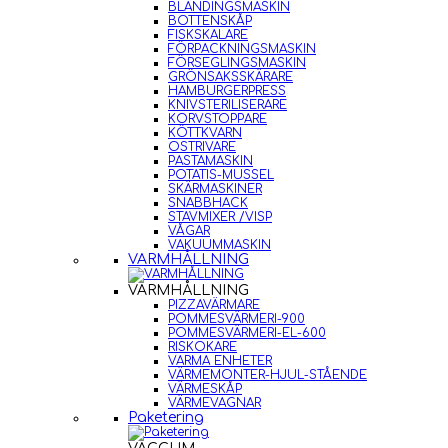
BLANDINGSMASKIN
BOTTENSKÅP
FISKSKALARE
FÖRPACKNINGSMASKIN
FÖRSEGLINGSMASKIN
GRÖNSAKSSKÄRARE
HAMBURGERPRESS
KNIVSTERILISERARE
KORVSTOPPARE
KÖTTKVARN
OSTRIVARE
PASTAMASKIN
POTATIS-MUSSEL
SKÄRMASKINER
SNABBHACK
STAVMIXER /VISP
VÅGAR
VAKUUMMASKIN
VARMHÅLLNING
VARMHÅLLNING
PIZZAVÄRMARE
POMMESVÄRMERI-900
POMMESVÄRMERI-EL-600
RISKOKARE
VARMA ENHETER
VÄRMEMONTER-HJUL-STÅENDE
VÄRMESKÅP
VÄRMEVAGNAR
Paketering