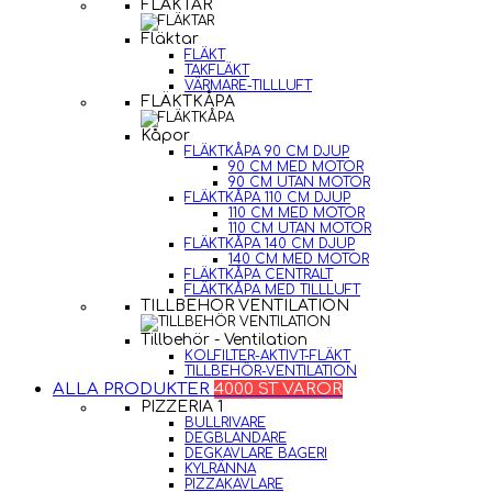
FLÄKTAR
Fläktar
FLÄKT
TAKFLÄKT
VÄRMARE-TILLLUFT
FLÄKTKÅPA
Kåpor
FLÄKTKÅPA 90 CM DJUP
90 CM MED MOTOR
90 CM UTAN MOTOR
FLÄKTKÅPA 110 CM DJUP
110 CM MED MOTOR
110 CM UTAN MOTOR
FLÄKTKÅPA 140 CM DJUP
140 CM MED MOTOR
FLÄKTKÅPA CENTRALT
FLÄKTKÅPA MED TILLLUFT
TILLBEHÖR VENTILATION
Tillbehör - Ventilation
KOLFILTER-AKTIVT-FLÄKT
TILLBEHÖR-VENTILATION
ALLA PRODUKTER
4000 ST VAROR
PIZZERIA 1
BULLRIVARE
DEGBLANDARE
DEGKAVLARE BAGERI
KYLRÄNNA
PIZZAKAVLARE