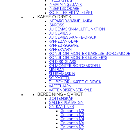
HYLLSYSTEM
INMATNINGSBÄNK
INSEKTSDÖDARE
KOLFILTER-AKTIVT-FLÄKT
KAFFE O DRYCK
INFRARÖD-VÄRMELAMPA
ISKROSS
JUICEMASKIN-MULTIFUNKTION
JUICEPRESS
JUICEPRESS-KAFFE-DRYCK
KAFFEBÄNK-BAR
KAFFEBRYGGARE
KAFFEKVARN
KONDITORI-MONTER-BAKELSE-BORDSMODE
KONDITORI-MONTER-GLAS-FRYS
KYLDISK-GLASS
KYLMONTER-BORDSMODELL
MINIBAR
SLUSHMASKIN
SOPPKITTEL
TILLBEHÖR - KAFFE O DRYCK
VÅFFELJÄRN
VATTENDISPENSER-KYLD
BEREDNING - ÖVRIGT
BOTTENSKÅP
GALLER-PLÅTAR-GN
GN-KANTINER
Gn kantin 1/2
Gn kantin 1/3
Gn kantin 1/4
Gn kantin 1/6
Gn kantin 1/9