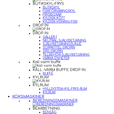
BUTIKSKYL-FRYS
BUTIKSKYL
FISKFÖRVARINGSKYL
FRYSBOXAR
KYLDISK-KÖTT
KYLDISK-VISNING-FISK
DROP IN
DROP IN
GALLER-1
NEUTRAL-SJÄLVBETJÄNING
SJÄLVBETJÄNINGSLINJE
SOPPKITTEL-DROPIN
SPIS-DROPIN
TILLBEHÖR-SJÄLVBETJÄNING
VARMA ENHETER
Kall varm buffe
KALL -VARM BUFFE DROP IN
BUFFÉ
KYLRUM
KYLRUM
HYLLSYSTEM-KYL-FRYS-RUM
KYLRUM
KÖKSMASKINER
BEREDNINGSMASKINER
BEARBETNING
BENSÅG