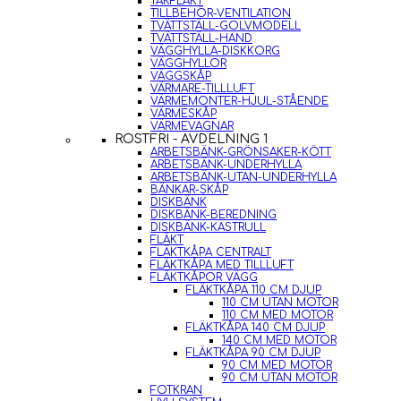
TAKFLÄKT
TILLBEHÖR-VENTILATION
TVÄTTSTÄLL-GOLVMODELL
TVÄTTSTÄLL-HAND
VÄGGHYLLA-DISKKORG
VÄGGHYLLOR
VÄGGSKÅP
VÄRMARE-TILLLUFT
VÄRMEMONTER-HJUL-STÅENDE
VÄRMESKÅP
VÄRMEVAGNAR
ROSTFRI - AVDELNING 1
ARBETSBÄNK-GRÖNSAKER-KÖTT
ARBETSBÄNK-UNDERHYLLA
ARBETSBÄNK-UTAN-UNDERHYLLA
BÄNKAR-SKÅP
DISKBÄNK
DISKBÄNK-BEREDNING
DISKBÄNK-KASTRULL
FLÄKT
FLÄKTKÅPA CENTRALT
FLÄKTKÅPA MED TILLLUFT
FLÄKTKÅPOR VÄGG
FLÄKTKÅPA 110 CM DJUP
110 CM UTAN MOTOR
110 CM MED MOTOR
FLÄKTKÅPA 140 CM DJUP
140 CM MED MOTOR
FLÄKTKÅPA 90 CM DJUP
90 CM MED MOTOR
90 CM UTAN MOTOR
FOTKRAN