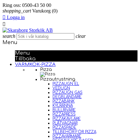
Ring oss:
0500-43 50 00
shopping_cart
Varukorg
(0)

Logga in

search
clear
Menu
Menu
Tillbaka
VARMKÖK-PIZZA
Pizza
Pizzautrustning
PIZZAUGN EL
VEDUGN
PIZZAUGN GAS
DEGBLANDARE
PIZZABÄNK
KYLRÄNNA
BULLRIVARE
PIZZAPRESS
PIZZAKAVLARE
PLÅTVAGNAR
PIZZASPADE
TILLBEHÖR FÖR PIZZA
PIZZAVÄRMARE