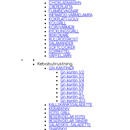
CHOKLADMASKIN
CREPEPLATTA
FLAMBEVAGNAR
INFRARÖD-VÄRMELAMPA
KOKPLATT-GOLV
KOLGRILL
KORVVÄRMERI
KYCKLINGSGRILL
RISKOKARE
RULLRÖDSROST
SALAMANDER
SOFTCOOKER
SOPPKITTEL
VÅFFELJÄRN
Kebabutrustning
GN-KANTINER
Gn kantin 1/2
Gn kantin 1/3
Gn kantin 1/4
Gn kantin 1/6
Gn kantin 1/9
Gn kantin 1/1
Gn kantin 2/1
Gn kantin 2/3
KALLSKÄNKSSALADETTE
KEBABKNIV
POTIS GRILL
RESERVDELAR POTIS
RESERVDELAR TANDIR
SALADSKYL-SALADETTE
SNABBKYL