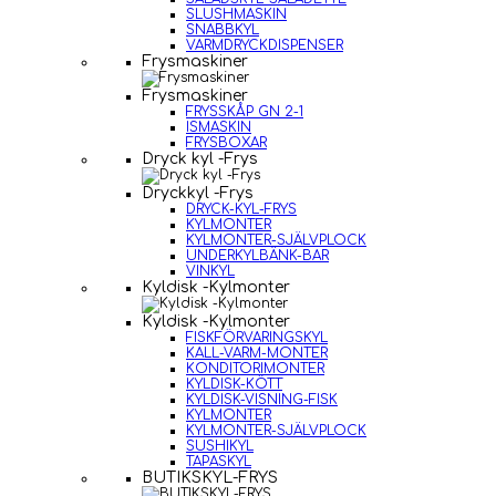
SLUSHMASKIN
SNABBKYL
VARMDRYCKDISPENSER
Frysmaskiner
Frysmaskiner
FRYSSKÅP GN 2-1
ISMASKIN
FRYSBOXAR
Dryck kyl -Frys
Dryckkyl -Frys
DRYCK-KYL-FRYS
KYLMONTER
KYLMONTER-SJÄLVPLOCK
UNDERKYLBÄNK-BAR
VINKYL
Kyldisk -Kylmonter
Kyldisk -Kylmonter
FISKFÖRVARINGSKYL
KALL-VARM-MONTER
KONDITORIMONTER
KYLDISK-KÖTT
KYLDISK-VISNING-FISK
KYLMONTER
KYLMONTER-SJÄLVPLOCK
SUSHIKYL
TAPASKYL
BUTIKSKYL-FRYS