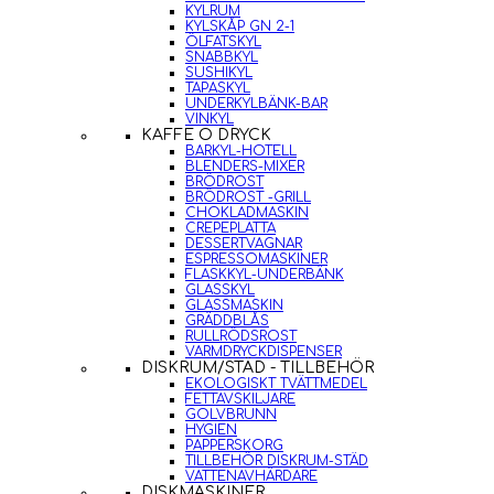
KYLRUM
KYLSKÅP GN 2-1
ÖLFATSKYL
SNABBKYL
SUSHIKYL
TAPASKYL
UNDERKYLBÄNK-BAR
VINKYL
KAFFE O DRYCK
BARKYL-HOTELL
BLENDERS-MIXER
BRÖDROST
BRÖDROST -GRILL
CHOKLADMASKIN
CREPEPLATTA
DESSERTVAGNAR
ESPRESSOMASKINER
FLASKKYL-UNDERBÄNK
GLASSKYL
GLASSMASKIN
GRÄDDBLÅS
RULLRÖDSROST
VARMDRYCKDISPENSER
DISKRUM/STÄD - TILLBEHÖR
EKOLOGISKT TVÄTTMEDEL
FETTAVSKILJARE
GOLVBRUNN
HYGIEN
PAPPERSKORG
TILLBEHÖR DISKRUM-STÄD
VATTENAVHÄRDARE
DISKMASKINER