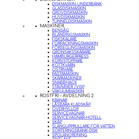
DISKMASKIN-UNDERBÄNK
GLASDISKMASKIN
GROVDISKMASKIN
HUVDISKMASKIN
TUNNELDISKMASKIN
MASKINER
BENSÅG
BLANDINGSMASKIN
FISKSKALARE
FÖRPACKNINGSMASKIN
FÖRSEGLINGSMASKIN
GRÖNSAKSSKÄRARE
HAMBURGERPRESS
KORVSTOPPARE
KÖTTKVARN
OSTRIVARE
PASTAMASKIN
SKÄRMASKINER
SNABBHACK
STAVMIXER /VISP
VAKUUMMASKIN
ROSTFRI - AVDELNING 2
KRANAR
LÅSBARA KLÄDSKÅP
ÖVERHYLLOR
SERVICEVAGNAR
SERVICEVAGNAR-HOTELL
SKÅP
SLANGUPPRULLARE FÖR VATTEN
SORTERINGSBÄNK-DISK
SPOLANORDNING