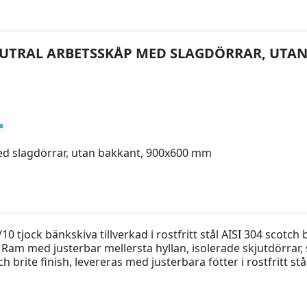
 NEUTRAL ARBETSSKÅP MED SLAGDÖRRAR, UTA
ed slagdörrar, utan bakkant, 900x600 mm
 tjock bänkskiva tillverkad i rostfritt stål AISI 304 scotch 
am med justerbar mellersta hyllan, isolerade skjutdörrar, 
otch brite finish, levereras med justerbara fötter i rostfritt s