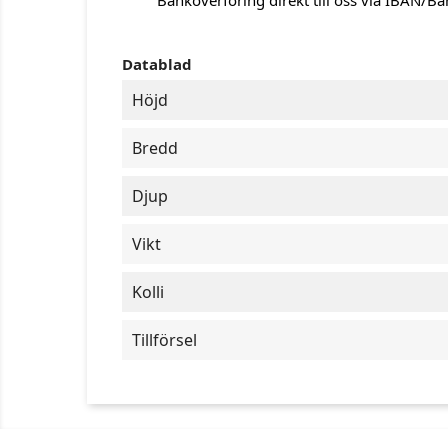
Banköverföring direkt till oss via IBAN/B
Datablad
Höjd
Bredd
Djup
Vikt
Kolli
Tillförsel