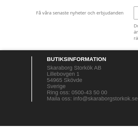
Få våra senaste nyheter och erbjudanden
D
än
rä
BUTIKSINFORMATION
Skaraborg Storkök AB
Lillebovgen 1
54965 Skövde
Sverige
Ring oss:
0500-43 50 00
Maila oss:
info@skaraborgstorkok.se