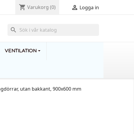
shopping_cart

Varukorg
(0)
Logga in
search
VENTILATION
agdörrar, utan bakkant, 900x600 mm