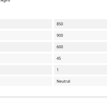
ankgiro
850
900
600
45
1
Neutral