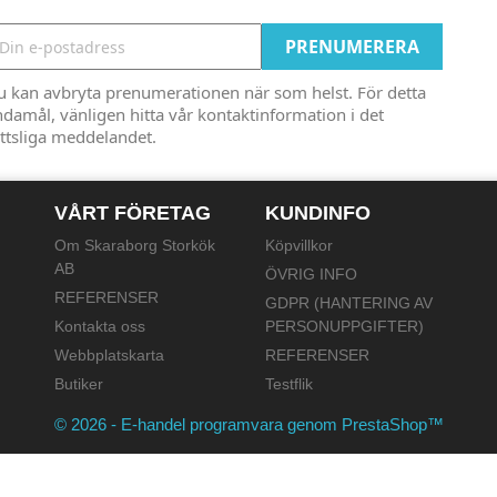
u kan avbryta prenumerationen när som helst. För detta
damål, vänligen hitta vår kontaktinformation i det
ttsliga meddelandet.
VÅRT FÖRETAG
KUNDINFO
Om Skaraborg Storkök
Köpvillkor
AB
ÖVRIG INFO
REFERENSER
GDPR (HANTERING AV
Kontakta oss
PERSONUPPGIFTER)
Webbplatskarta
REFERENSER
Butiker
Testflik
© 2026 - E-handel programvara genom PrestaShop™