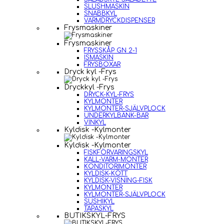
SLUSHMASKIN
SNABBKYL
VARMDRYCKDISPENSER
Frysmaskiner
Frysmaskiner
FRYSSKÅP GN 2-1
ISMASKIN
FRYSBOXAR
Dryck kyl -Frys
Dryckkyl -Frys
DRYCK-KYL-FRYS
KYLMONTER
KYLMONTER-SJÄLVPLOCK
UNDERKYLBÄNK-BAR
VINKYL
Kyldisk -Kylmonter
Kyldisk -Kylmonter
FISKFÖRVARINGSKYL
KALL-VARM-MONTER
KONDITORIMONTER
KYLDISK-KÖTT
KYLDISK-VISNING-FISK
KYLMONTER
KYLMONTER-SJÄLVPLOCK
SUSHIKYL
TAPASKYL
BUTIKSKYL-FRYS