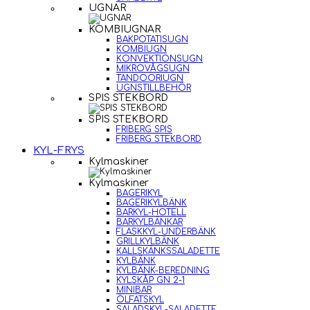
UGNAR
KOMBIUGNAR
BAKPOTATISUGN
KOMBIUGN
KONVEKTIONSUGN
MIKROVÅGSUGN
TANDOORIUGN
UGNSTILLBEHÖR
SPIS STEKBORD
SPIS STEKBORD
FRIBERG SPIS
FRIBERG STEKBORD
KYL-FRYS
Kylmaskiner
Kylmaskiner
BAGERIKYL
BAGERIKYLBÄNK
BARKYL-HOTELL
BARKYLBÄNKAR
FLASKKYL-UNDERBÄNK
GRILLKYLBÄNK
KALLSKÄNKSSALADETTE
KYLBÄNK
KYLBÄNK-BEREDNING
KYLSKÅP GN 2-1
MINIBAR
ÖLFATSKYL
SALADSKYL-SALADETTE