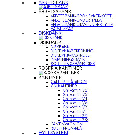
ARBETSBÄNK
ARBETSSBÄNK
ARBETSBÄNK-GRÖNSAKER-KÖTT
ARBETSBÄNK-UNDERHYLLA
ARBETSBÄNK-UTAN-UNDERHYLLA
VÄRMESKÅP
DISKBÄNK
DISKBÄNK
DISKBÄNK
DISKBÄNK-BEREDNING
DISKBÄNK-KASTRULL
INMATNINGSBÄNK
SORTERINGSBÄNK-DISK
ROSFRIA KANTINER
KANTINER
GALLER-PLÅTAR-GN
GN-KANTINER
Gn kantin 1/2
Gn kantin 1/3
Gn kantin 1/4
Gn kantin 1/6
Gn kantin 1/9
Gn kantin 1/1
Gn kantin 2/1
Gn kantin 2/3
KANTINVAGN GN
ROSTFRI-GN-PLÅT
HYLLSYSTEM