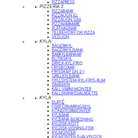
PIZZAPRESS
PIZZERIA 2
PIZZABÄNK
PIZZAUGN EL
PIZZAUGN GAS
PIZZAVÄRMARE
PLÅTVAGNAR
TILLBEHÖR FÖR PIZZA
VEDUGN
KYLA
BAGERIKYL
BAGERIKYLBÄNK
BARKYLBÄNKAR
BUTIKSKYL
DRYCK-KYL-FRYS
FRYSBOXAR
FRYSSKÅP GN 2-1
GRILLKYLBÄNK
HYLLSYSTEM-KYL-FRYS-RUM
ISMASKIN
KALL-VARM-MONTER
KALLSKÄNKSSALADETTE
KYLA
BUFFÉ
FISKFÖRVARINGSKYL
KONDITORIMONTER
KYLBÄNK
KYLBÄNK-BEREDNING
KYLDISK-KÖTT
KYLDISK-VISNING-FISK
KYLMONTER
KYLMONTER-SJÄLVPLOCK