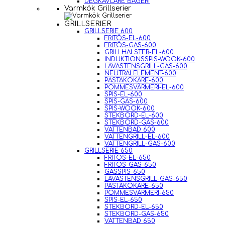
DEGKAVLARE BAGERI
Varmkök Grillserier
GRILLSERIER
GRILLSERIE 600
FRITÖS-EL-600
FRITÖS-GAS-600
GRILLHALSTER-EL-600
INDUKTIONSSPIS-WOOK-600
LAVASTENSGRILL-GAS-600
NEUTRALELEMENT-600
PASTAKOKARE-600
POMMESVÄRMERI-EL-600
SPIS-EL-600
SPIS-GAS-600
SPIS-WOOK-600
STEKBORD-EL-600
STEKBORD-GAS-600
VATTENBAD 600
VATTENGRILL-EL-600
VATTENGRILL-GAS-600
GRILLSERIE 650
FRITÖS-EL-650
FRITÖS-GAS-650
GASSPIS-650
LAVASTENSGRILL-GAS-650
PASTAKOKARE-650
POMMESVÄRMERI-650
SPIS-EL-650
STEKBORD-EL-650
STEKBORD-GAS-650
VATTENBAD 650