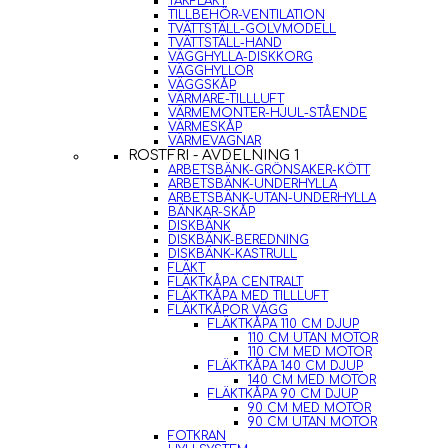
TAKFLÄKT
TILLBEHÖR-VENTILATION
TVÄTTSTÄLL-GOLVMODELL
TVÄTTSTÄLL-HAND
VÄGGHYLLA-DISKKORG
VÄGGHYLLOR
VÄGGSKÅP
VÄRMARE-TILLLUFT
VÄRMEMONTER-HJUL-STÅENDE
VÄRMESKÅP
VÄRMEVAGNAR
ROSTFRI - AVDELNING 1
ARBETSBÄNK-GRÖNSAKER-KÖTT
ARBETSBÄNK-UNDERHYLLA
ARBETSBÄNK-UTAN-UNDERHYLLA
BÄNKAR-SKÅP
DISKBÄNK
DISKBÄNK-BEREDNING
DISKBÄNK-KASTRULL
FLÄKT
FLÄKTKÅPA CENTRALT
FLÄKTKÅPA MED TILLLUFT
FLÄKTKÅPOR VÄGG
FLÄKTKÅPA 110 CM DJUP
110 CM UTAN MOTOR
110 CM MED MOTOR
FLÄKTKÅPA 140 CM DJUP
140 CM MED MOTOR
FLÄKTKÅPA 90 CM DJUP
90 CM MED MOTOR
90 CM UTAN MOTOR
FOTKRAN