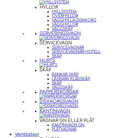
HYLLOR
HYLLSYSTEM
ÖVERHYLLOR
VÄGGHYLLA-DISKKORG
VÄGGHYLLOR
VÄGGSKÅP
SERVERINGSVAGN
SERVICEVAGN
SERVICEVAGNAR
SERVICEVAGNAR-HOTELL
SKÅP
HURTS
SKÅP
BÄNKAR-SKÅP
LÅSBARA KLÄDSKÅP
SKÅP
VÄGGSKÅP
PAPPERSKORGAR
DISKKORGSVAGN
KANTINVAGN
VAGNAR GN ELLER PLÅT
KANTINVAGN GN
PLÅTVAGNAR
Ventilation