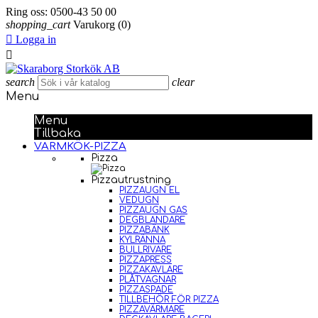
Ring oss:
0500-43 50 00
shopping_cart
Varukorg
(0)

Logga in

search
clear
Menu
Menu
Tillbaka
VARMKÖK-PIZZA
Pizza
Pizzautrustning
PIZZAUGN EL
VEDUGN
PIZZAUGN GAS
DEGBLANDARE
PIZZABÄNK
KYLRÄNNA
BULLRIVARE
PIZZAPRESS
PIZZAKAVLARE
PLÅTVAGNAR
PIZZASPADE
TILLBEHÖR FÖR PIZZA
PIZZAVÄRMARE