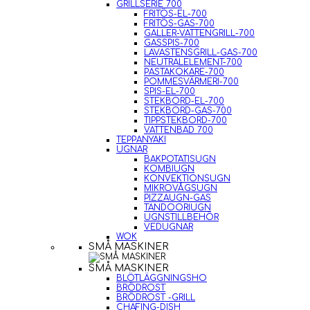
GRILLSERIE 700
FRITÖS-EL-700
FRITÖS-GAS-700
GALLER-VATTENGRILL-700
GASSPIS-700
LAVASTENSGRILL-GAS-700
NEUTRALELEMENT-700
PASTAKOKARE-700
POMMESVÄRMERI-700
SPIS-EL-700
STEKBORD-EL-700
STEKBORD-GAS-700
TIPPSTEKBORD-700
VATTENBAD 700
TEPPANYAKI
UGNAR
BAKPOTATISUGN
KOMBIUGN
KONVEKTIONSUGN
MIKROVÅGSUGN
PIZZAUGN-GAS
TANDOORIUGN
UGNSTILLBEHÖR
VEDUGNAR
WOK
SMÅ MASKINER
SMÅ MASKINER
BLÖTLÄGGNINGSHO
BRÖDROST
BRÖDROST -GRILL
CHAFING-DISH