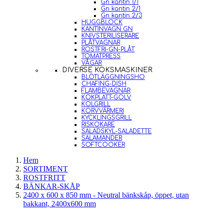
Gn kantin 1/1
Gn kantin 2/1
Gn kantin 2/3
HUGGBLOCK
KANTINVAGN GN
KNIVSTERILISERARE
PLÅTVAGNAR
ROSTFRI-GN-PLÅT
TOMATPRESS
VÅGAR
DIVERSE KÖKSMASKINER
BLÖTLÄGGNINGSHO
CHAFING-DISH
FLAMBEVAGNAR
KOKPLATT-GOLV
KOLGRILL
KORVVÄRMERI
KYCKLINGSGRILL
RISKOKARE
SALADSKYL-SALADETTE
SALAMANDER
SOFTCOOKER
Hem
SORTIMENT
ROSTFRITT
BÄNKAR-SKÅP
2400 x 600 x 850 mm - Neutral bänkskåp, öppet, utan
bakkant, 2400x600 mm