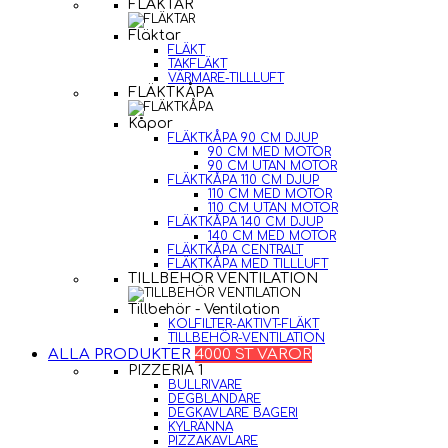
FLÄKTAR
Fläktar
FLÄKT
TAKFLÄKT
VÄRMARE-TILLLUFT
FLÄKTKÅPA
Kåpor
FLÄKTKÅPA 90 CM DJUP
90 CM MED MOTOR
90 CM UTAN MOTOR
FLÄKTKÅPA 110 CM DJUP
110 CM MED MOTOR
110 CM UTAN MOTOR
FLÄKTKÅPA 140 CM DJUP
140 CM MED MOTOR
FLÄKTKÅPA CENTRALT
FLÄKTKÅPA MED TILLLUFT
TILLBEHÖR VENTILATION
Tillbehör - Ventilation
KOLFILTER-AKTIVT-FLÄKT
TILLBEHÖR-VENTILATION
ALLA PRODUKTER
4000 ST VAROR
PIZZERIA 1
BULLRIVARE
DEGBLANDARE
DEGKAVLARE BAGERI
KYLRÄNNA
PIZZAKAVLARE