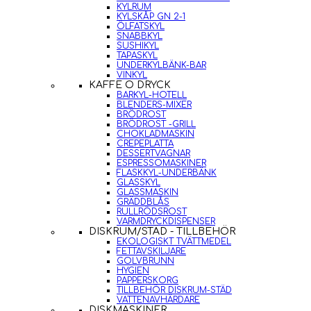
KYLRUM
KYLSKÅP GN 2-1
ÖLFATSKYL
SNABBKYL
SUSHIKYL
TAPASKYL
UNDERKYLBÄNK-BAR
VINKYL
KAFFE O DRYCK
BARKYL-HOTELL
BLENDERS-MIXER
BRÖDROST
BRÖDROST -GRILL
CHOKLADMASKIN
CREPEPLATTA
DESSERTVAGNAR
ESPRESSOMASKINER
FLASKKYL-UNDERBÄNK
GLASSKYL
GLASSMASKIN
GRÄDDBLÅS
RULLRÖDSROST
VARMDRYCKDISPENSER
DISKRUM/STÄD - TILLBEHÖR
EKOLOGISKT TVÄTTMEDEL
FETTAVSKILJARE
GOLVBRUNN
HYGIEN
PAPPERSKORG
TILLBEHÖR DISKRUM-STÄD
VATTENAVHÄRDARE
DISKMASKINER