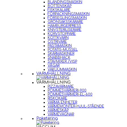
BLANDINGSMASKIN
BOTTENSKÅP
FISKSKALARE
FÖRPACKNINGSMASKIN
FÖRSEGLINGSMASKIN
GRÖNSAKSSKÄRARE
HAMBURGERPRESS
KNIVSTERILISERARE
KORVSTOPPARE
KÖTTKVARN
OSTRIVARE
PASTAMASKIN
POTATIS-MUSSEL
SKÄRMASKINER
SNABBHACK
STAVMIXER /VISP
VÅGAR
VAKUUMMASKIN
VARMHÅLLNING
VARMHÅLLNING
PIZZAVÄRMARE
POMMESVÄRMERI-900
POMMESVÄRMERI-EL-600
RISKOKARE
VARMA ENHETER
VÄRMEMONTER-HJUL-STÅENDE
VÄRMESKÅP
VÄRMEVAGNAR
Paketering