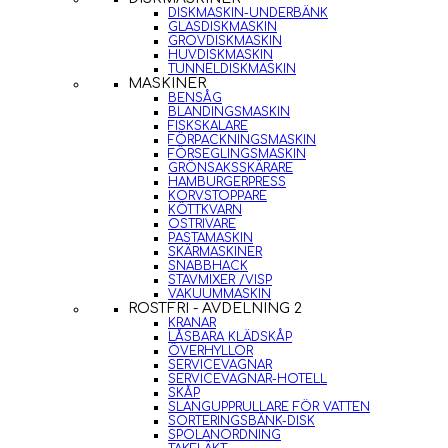
DISKMASKIN-UNDERBÄNK
GLASDISKMASKIN
GROVDISKMASKIN
HUVDISKMASKIN
TUNNELDISKMASKIN
MASKINER
BENSÅG
BLANDINGSMASKIN
FISKSKALARE
FÖRPACKNINGSMASKIN
FÖRSEGLINGSMASKIN
GRÖNSAKSSKÄRARE
HAMBURGERPRESS
KORVSTOPPARE
KÖTTKVARN
OSTRIVARE
PASTAMASKIN
SKÄRMASKINER
SNABBHACK
STAVMIXER /VISP
VAKUUMMASKIN
ROSTFRI - AVDELNING 2
KRANAR
LÅSBARA KLÄDSKÅP
ÖVERHYLLOR
SERVICEVAGNAR
SERVICEVAGNAR-HOTELL
SKÅP
SLANGUPPRULLARE FÖR VATTEN
SORTERINGSBÄNK-DISK
SPOLANORDNING