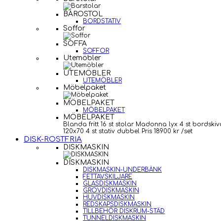
BAROSTOL
BORDSTATIV
Soffor
SOFFA
SOFFOR
Utemöbler
UTEMÖBLER
UTEMÖBLER
Möbelpaket
MÖBELPAKET
MÖBELPAKET
MÖBELPAKET
Blanda fritt 16 st stolar Madonna lyx 4 st bordskiv
120x70 4 st stativ dubbel Pris 18900 kr /set
DISK-ROSTFRIA
DISKMASKIN
DISKMASKIN
DISKMASKIN-UNDERBÄNK
FETTAVSKILJARE
GLASDISKMASKIN
GROVDISKMASKIN
HUVDISKMASKIN
REDSKAPSDISKMASKIN
TILLBEHÖR DISKRUM-STÄD
TUNNELDISKMASKIN