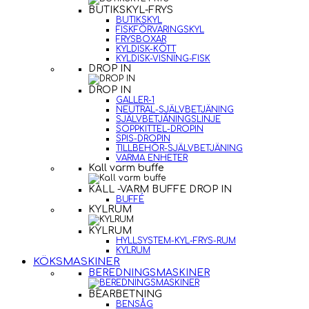
BUTIKSKYL-FRYS
BUTIKSKYL
FISKFÖRVARINGSKYL
FRYSBOXAR
KYLDISK-KÖTT
KYLDISK-VISNING-FISK
DROP IN
DROP IN
GALLER-1
NEUTRAL-SJÄLVBETJÄNING
SJÄLVBETJÄNINGSLINJE
SOPPKITTEL-DROPIN
SPIS-DROPIN
TILLBEHÖR-SJÄLVBETJÄNING
VARMA ENHETER
Kall varm buffe
KALL -VARM BUFFE DROP IN
BUFFÉ
KYLRUM
KYLRUM
HYLLSYSTEM-KYL-FRYS-RUM
KYLRUM
KÖKSMASKINER
BEREDNINGSMASKINER
BEARBETNING
BENSÅG