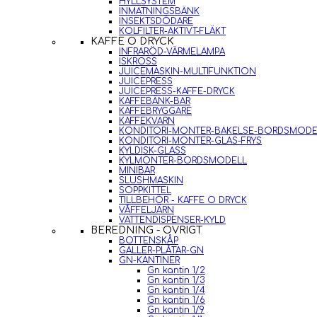
HYLLSYSTEM
INMATNINGSBÄNK
INSEKTSDÖDARE
KOLFILTER-AKTIVT-FLÄKT
KAFFE O DRYCK
INFRARÖD-VÄRMELAMPA
ISKROSS
JUICEMASKIN-MULTIFUNKTION
JUICEPRESS
JUICEPRESS-KAFFE-DRYCK
KAFFEBÄNK-BAR
KAFFEBRYGGARE
KAFFEKVARN
KONDITORI-MONTER-BAKELSE-BORDSMODE
KONDITORI-MONTER-GLAS-FRYS
KYLDISK-GLASS
KYLMONTER-BORDSMODELL
MINIBAR
SLUSHMASKIN
SOPPKITTEL
TILLBEHÖR - KAFFE O DRYCK
VÅFFELJÄRN
VATTENDISPENSER-KYLD
BEREDNING - ÖVRIGT
BOTTENSKÅP
GALLER-PLÅTAR-GN
GN-KANTINER
Gn kantin 1/2
Gn kantin 1/3
Gn kantin 1/4
Gn kantin 1/6
Gn kantin 1/9