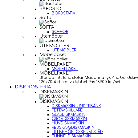
BAROSTOL
BORDSTATIV
Soffor
SOFFA
SOFFOR
Utemöbler
UTEMÖBLER
UTEMÖBLER
Möbelpaket
MÖBELPAKET
MÖBELPAKET
MÖBELPAKET
Blanda fritt 16 st stolar Madonna lyx 4 st bordskiv
120x70 4 st stativ dubbel Pris 18900 kr /set
DISK-ROSTFRIA
DISKMASKIN
DISKMASKIN
DISKMASKIN-UNDERBÄNK
FETTAVSKILJARE
GLASDISKMASKIN
GROVDISKMASKIN
HUVDISKMASKIN
REDSKAPSDISKMASKIN
TILLBEHÖR DISKRUM-STÄD
TUNNELDISKMASKIN