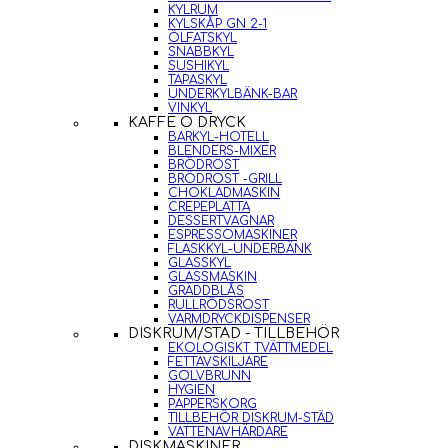
KYLRUM
KYLSKÅP GN 2-1
ÖLFATSKYL
SNABBKYL
SUSHIKYL
TAPASKYL
UNDERKYLBÄNK-BAR
VINKYL
KAFFE O DRYCK
BARKYL-HOTELL
BLENDERS-MIXER
BRÖDROST
BRÖDROST -GRILL
CHOKLADMASKIN
CREPEPLATTA
DESSERTVAGNAR
ESPRESSOMASKINER
FLASKKYL-UNDERBÄNK
GLASSKYL
GLASSMASKIN
GRÄDDBLÅS
RULLRÖDSROST
VARMDRYCKDISPENSER
DISKRUM/STÄD - TILLBEHÖR
EKOLOGISKT TVÄTTMEDEL
FETTAVSKILJARE
GOLVBRUNN
HYGIEN
PAPPERSKORG
TILLBEHÖR DISKRUM-STÄD
VATTENAVHÄRDARE
DISKMASKINER