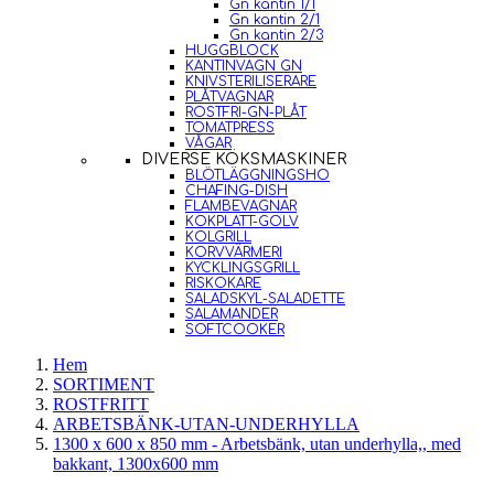
Gn kantin 1/1
Gn kantin 2/1
Gn kantin 2/3
HUGGBLOCK
KANTINVAGN GN
KNIVSTERILISERARE
PLÅTVAGNAR
ROSTFRI-GN-PLÅT
TOMATPRESS
VÅGAR
DIVERSE KÖKSMASKINER
BLÖTLÄGGNINGSHO
CHAFING-DISH
FLAMBEVAGNAR
KOKPLATT-GOLV
KOLGRILL
KORVVÄRMERI
KYCKLINGSGRILL
RISKOKARE
SALADSKYL-SALADETTE
SALAMANDER
SOFTCOOKER
Hem
SORTIMENT
ROSTFRITT
ARBETSBÄNK-UTAN-UNDERHYLLA
1300 x 600 x 850 mm - Arbetsbänk, utan underhylla,, med
bakkant, 1300x600 mm