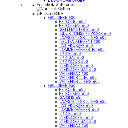
DEGKAVLARE BAGERI
Varmkök Grillserier
GRILLSERIER
GRILLSERIE 600
FRITÖS-EL-600
FRITÖS-GAS-600
GRILLHALSTER-EL-600
INDUKTIONSSPIS-WOOK-600
LAVASTENSGRILL-GAS-600
NEUTRALELEMENT-600
PASTAKOKARE-600
POMMESVÄRMERI-EL-600
SPIS-EL-600
SPIS-GAS-600
SPIS-WOOK-600
STEKBORD-EL-600
STEKBORD-GAS-600
VATTENBAD 600
VATTENGRILL-EL-600
VATTENGRILL-GAS-600
GRILLSERIE 650
FRITÖS-EL-650
FRITÖS-GAS-650
GASSPIS-650
LAVASTENSGRILL-GAS-650
PASTAKOKARE-650
POMMESVÄRMERI-650
SPIS-EL-650
STEKBORD-EL-650
STEKBORD-GAS-650
VATTENBAD 650