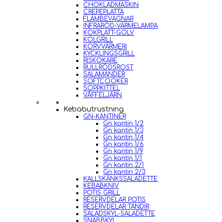
CHOKLADMASKIN
CREPEPLATTA
FLAMBEVAGNAR
INFRARÖD-VÄRMELAMPA
KOKPLATT-GOLV
KOLGRILL
KORVVÄRMERI
KYCKLINGSGRILL
RISKOKARE
RULLRÖDSROST
SALAMANDER
SOFTCOOKER
SOPPKITTEL
VÅFFELJÄRN
Kebabutrustning
GN-KANTINER
Gn kantin 1/2
Gn kantin 1/3
Gn kantin 1/4
Gn kantin 1/6
Gn kantin 1/9
Gn kantin 1/1
Gn kantin 2/1
Gn kantin 2/3
KALLSKÄNKSSALADETTE
KEBABKNIV
POTIS GRILL
RESERVDELAR POTIS
RESERVDELAR TANDIR
SALADSKYL-SALADETTE
SNABBKYL