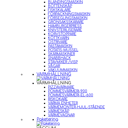
BLANDINGSMASKIN
BOTTENSKÅP
FISKSKALARE
FÖRPACKNINGSMASKIN
FÖRSEGLINGSMASKIN
GRÖNSAKSSKÄRARE
HAMBURGERPRESS
KNIVSTERILISERARE
KORVSTOPPARE
KÖTTKVARN
OSTRIVARE
PASTAMASKIN
POTATIS-MUSSEL
SKÄRMASKINER
SNABBHACK
STAVMIXER /VISP
VÅGAR
VAKUUMMASKIN
VARMHÅLLNING
VARMHÅLLNING
PIZZAVÄRMARE
POMMESVÄRMERI-900
POMMESVÄRMERI-EL-600
RISKOKARE
VARMA ENHETER
VÄRMEMONTER-HJUL-STÅENDE
VÄRMESKÅP
VÄRMEVAGNAR
Paketering