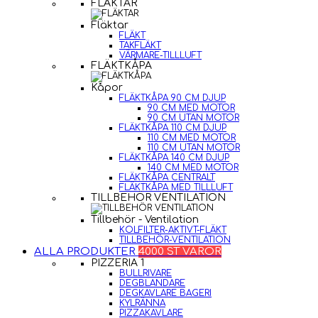
FLÄKTAR
Fläktar
FLÄKT
TAKFLÄKT
VÄRMARE-TILLLUFT
FLÄKTKÅPA
Kåpor
FLÄKTKÅPA 90 CM DJUP
90 CM MED MOTOR
90 CM UTAN MOTOR
FLÄKTKÅPA 110 CM DJUP
110 CM MED MOTOR
110 CM UTAN MOTOR
FLÄKTKÅPA 140 CM DJUP
140 CM MED MOTOR
FLÄKTKÅPA CENTRALT
FLÄKTKÅPA MED TILLLUFT
TILLBEHÖR VENTILATION
Tillbehör - Ventilation
KOLFILTER-AKTIVT-FLÄKT
TILLBEHÖR-VENTILATION
ALLA PRODUKTER
4000 ST VAROR
PIZZERIA 1
BULLRIVARE
DEGBLANDARE
DEGKAVLARE BAGERI
KYLRÄNNA
PIZZAKAVLARE