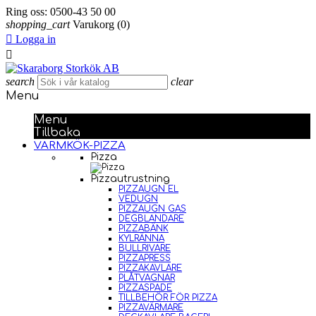
Ring oss:
0500-43 50 00
shopping_cart
Varukorg
(0)

Logga in

search
clear
Menu
Menu
Tillbaka
VARMKÖK-PIZZA
Pizza
Pizzautrustning
PIZZAUGN EL
VEDUGN
PIZZAUGN GAS
DEGBLANDARE
PIZZABÄNK
KYLRÄNNA
BULLRIVARE
PIZZAPRESS
PIZZAKAVLARE
PLÅTVAGNAR
PIZZASPADE
TILLBEHÖR FÖR PIZZA
PIZZAVÄRMARE