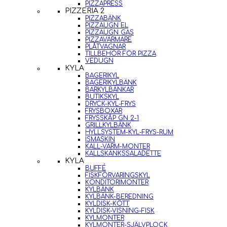
PIZZAPRESS
PIZZERIA 2
PIZZABÄNK
PIZZAUGN EL
PIZZAUGN GAS
PIZZAVÄRMARE
PLÅTVAGNAR
TILLBEHÖR FÖR PIZZA
VEDUGN
KYLA
BAGERIKYL
BAGERIKYLBÄNK
BARKYLBÄNKAR
BUTIKSKYL
DRYCK-KYL-FRYS
FRYSBOXAR
FRYSSKÅP GN 2-1
GRILLKYLBÄNK
HYLLSYSTEM-KYL-FRYS-RUM
ISMASKIN
KALL-VARM-MONTER
KALLSKÄNKSSALADETTE
KYLA
BUFFÉ
FISKFÖRVARINGSKYL
KONDITORIMONTER
KYLBÄNK
KYLBÄNK-BEREDNING
KYLDISK-KÖTT
KYLDISK-VISNING-FISK
KYLMONTER
KYLMONTER-SJÄLVPLOCK