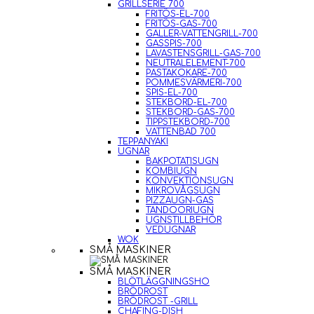
GRILLSERIE 700
FRITÖS-EL-700
FRITÖS-GAS-700
GALLER-VATTENGRILL-700
GASSPIS-700
LAVASTENSGRILL-GAS-700
NEUTRALELEMENT-700
PASTAKOKARE-700
POMMESVÄRMERI-700
SPIS-EL-700
STEKBORD-EL-700
STEKBORD-GAS-700
TIPPSTEKBORD-700
VATTENBAD 700
TEPPANYAKI
UGNAR
BAKPOTATISUGN
KOMBIUGN
KONVEKTIONSUGN
MIKROVÅGSUGN
PIZZAUGN-GAS
TANDOORIUGN
UGNSTILLBEHÖR
VEDUGNAR
WOK
SMÅ MASKINER
SMÅ MASKINER
BLÖTLÄGGNINGSHO
BRÖDROST
BRÖDROST -GRILL
CHAFING-DISH