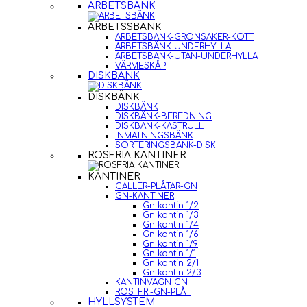
ARBETSBÄNK
ARBETSSBÄNK
ARBETSBÄNK-GRÖNSAKER-KÖTT
ARBETSBÄNK-UNDERHYLLA
ARBETSBÄNK-UTAN-UNDERHYLLA
VÄRMESKÅP
DISKBÄNK
DISKBÄNK
DISKBÄNK
DISKBÄNK-BEREDNING
DISKBÄNK-KASTRULL
INMATNINGSBÄNK
SORTERINGSBÄNK-DISK
ROSFRIA KANTINER
KANTINER
GALLER-PLÅTAR-GN
GN-KANTINER
Gn kantin 1/2
Gn kantin 1/3
Gn kantin 1/4
Gn kantin 1/6
Gn kantin 1/9
Gn kantin 1/1
Gn kantin 2/1
Gn kantin 2/3
KANTINVAGN GN
ROSTFRI-GN-PLÅT
HYLLSYSTEM