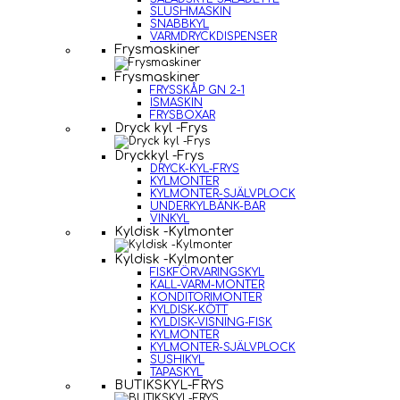
SLUSHMASKIN
SNABBKYL
VARMDRYCKDISPENSER
Frysmaskiner
Frysmaskiner
FRYSSKÅP GN 2-1
ISMASKIN
FRYSBOXAR
Dryck kyl -Frys
Dryckkyl -Frys
DRYCK-KYL-FRYS
KYLMONTER
KYLMONTER-SJÄLVPLOCK
UNDERKYLBÄNK-BAR
VINKYL
Kyldisk -Kylmonter
Kyldisk -Kylmonter
FISKFÖRVARINGSKYL
KALL-VARM-MONTER
KONDITORIMONTER
KYLDISK-KÖTT
KYLDISK-VISNING-FISK
KYLMONTER
KYLMONTER-SJÄLVPLOCK
SUSHIKYL
TAPASKYL
BUTIKSKYL-FRYS