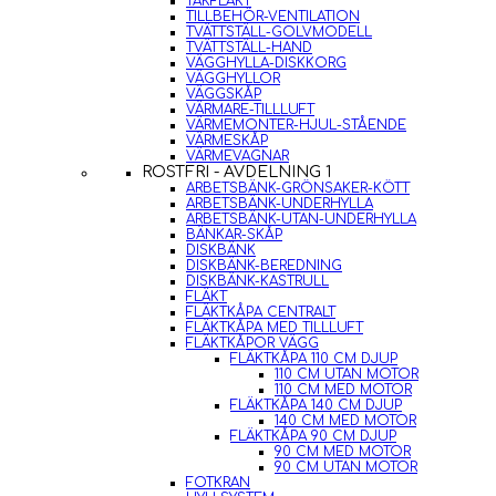
TAKFLÄKT
TILLBEHÖR-VENTILATION
TVÄTTSTÄLL-GOLVMODELL
TVÄTTSTÄLL-HAND
VÄGGHYLLA-DISKKORG
VÄGGHYLLOR
VÄGGSKÅP
VÄRMARE-TILLLUFT
VÄRMEMONTER-HJUL-STÅENDE
VÄRMESKÅP
VÄRMEVAGNAR
ROSTFRI - AVDELNING 1
ARBETSBÄNK-GRÖNSAKER-KÖTT
ARBETSBÄNK-UNDERHYLLA
ARBETSBÄNK-UTAN-UNDERHYLLA
BÄNKAR-SKÅP
DISKBÄNK
DISKBÄNK-BEREDNING
DISKBÄNK-KASTRULL
FLÄKT
FLÄKTKÅPA CENTRALT
FLÄKTKÅPA MED TILLLUFT
FLÄKTKÅPOR VÄGG
FLÄKTKÅPA 110 CM DJUP
110 CM UTAN MOTOR
110 CM MED MOTOR
FLÄKTKÅPA 140 CM DJUP
140 CM MED MOTOR
FLÄKTKÅPA 90 CM DJUP
90 CM MED MOTOR
90 CM UTAN MOTOR
FOTKRAN