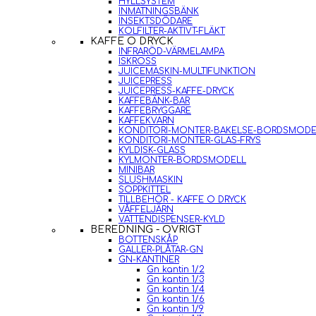
HYLLSYSTEM
INMATNINGSBÄNK
INSEKTSDÖDARE
KOLFILTER-AKTIVT-FLÄKT
KAFFE O DRYCK
INFRARÖD-VÄRMELAMPA
ISKROSS
JUICEMASKIN-MULTIFUNKTION
JUICEPRESS
JUICEPRESS-KAFFE-DRYCK
KAFFEBÄNK-BAR
KAFFEBRYGGARE
KAFFEKVARN
KONDITORI-MONTER-BAKELSE-BORDSMODE
KONDITORI-MONTER-GLAS-FRYS
KYLDISK-GLASS
KYLMONTER-BORDSMODELL
MINIBAR
SLUSHMASKIN
SOPPKITTEL
TILLBEHÖR - KAFFE O DRYCK
VÅFFELJÄRN
VATTENDISPENSER-KYLD
BEREDNING - ÖVRIGT
BOTTENSKÅP
GALLER-PLÅTAR-GN
GN-KANTINER
Gn kantin 1/2
Gn kantin 1/3
Gn kantin 1/4
Gn kantin 1/6
Gn kantin 1/9