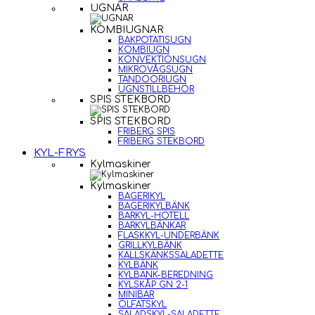
UGNAR
KOMBIUGNAR
BAKPOTATISUGN
KOMBIUGN
KONVEKTIONSUGN
MIKROVÅGSUGN
TANDOORIUGN
UGNSTILLBEHÖR
SPIS STEKBORD
SPIS STEKBORD
FRIBERG SPIS
FRIBERG STEKBORD
KYL-FRYS
Kylmaskiner
Kylmaskiner
BAGERIKYL
BAGERIKYLBÄNK
BARKYL-HOTELL
BARKYLBÄNKAR
FLASKKYL-UNDERBÄNK
GRILLKYLBÄNK
KALLSKÄNKSSALADETTE
KYLBÄNK
KYLBÄNK-BEREDNING
KYLSKÅP GN 2-1
MINIBAR
ÖLFATSKYL
SALADSKYL-SALADETTE