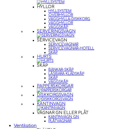
HYLLOR
HYLLSYSTEM
ÖVERHYLLOR
VÄGGHYLLA-DISKKORG
VÄGGHYLLOR
VÄGGSKÅP
SERVERINGSVAGN
SERVICEVAGN
SERVICEVAGNAR
SERVICEVAGNAR-HOTELL
SKÅP
HURTS
SKÅP
BÄNKAR-SKÅP
LÅSBARA KLÄDSKÅP
SKÅP
VÄGGSKÅP
PAPPERSKORGAR
DISKKORGSVAGN
KANTINVAGN
VAGNAR GN ELLER PLÅT
KANTINVAGN GN
PLÅTVAGNAR
Ventilation