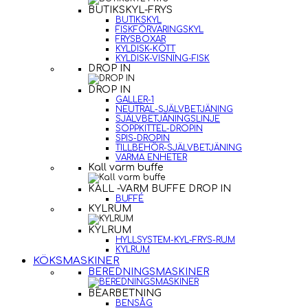
BUTIKSKYL-FRYS
BUTIKSKYL
FISKFÖRVARINGSKYL
FRYSBOXAR
KYLDISK-KÖTT
KYLDISK-VISNING-FISK
DROP IN
DROP IN
GALLER-1
NEUTRAL-SJÄLVBETJÄNING
SJÄLVBETJÄNINGSLINJE
SOPPKITTEL-DROPIN
SPIS-DROPIN
TILLBEHÖR-SJÄLVBETJÄNING
VARMA ENHETER
Kall varm buffe
KALL -VARM BUFFE DROP IN
BUFFÉ
KYLRUM
KYLRUM
HYLLSYSTEM-KYL-FRYS-RUM
KYLRUM
KÖKSMASKINER
BEREDNINGSMASKINER
BEARBETNING
BENSÅG