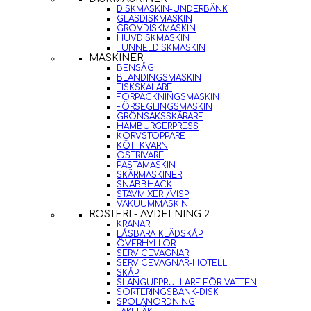
DISKMASKIN-UNDERBÄNK
GLASDISKMASKIN
GROVDISKMASKIN
HUVDISKMASKIN
TUNNELDISKMASKIN
MASKINER
BENSÅG
BLANDINGSMASKIN
FISKSKALARE
FÖRPACKNINGSMASKIN
FÖRSEGLINGSMASKIN
GRÖNSAKSSKÄRARE
HAMBURGERPRESS
KORVSTOPPARE
KÖTTKVARN
OSTRIVARE
PASTAMASKIN
SKÄRMASKINER
SNABBHACK
STAVMIXER /VISP
VAKUUMMASKIN
ROSTFRI - AVDELNING 2
KRANAR
LÅSBARA KLÄDSKÅP
ÖVERHYLLOR
SERVICEVAGNAR
SERVICEVAGNAR-HOTELL
SKÅP
SLANGUPPRULLARE FÖR VATTEN
SORTERINGSBÄNK-DISK
SPOLANORDNING