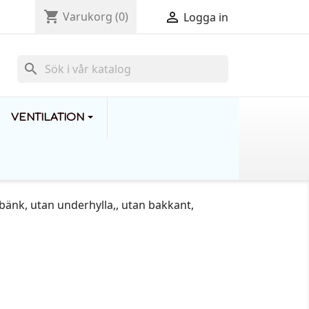
shopping_cart

Varukorg
(0)
Logga in
search
VENTILATION
bänk, utan underhylla,, utan bakkant,