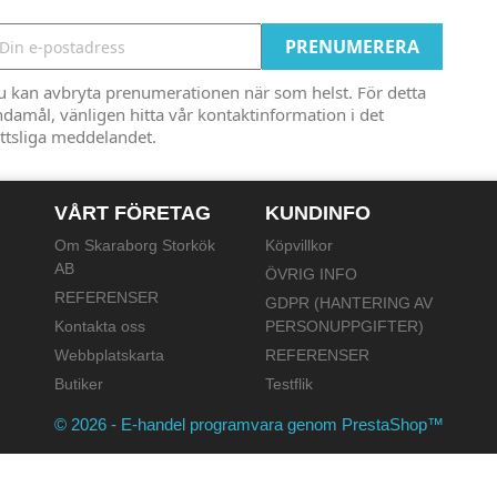
u kan avbryta prenumerationen när som helst. För detta
damål, vänligen hitta vår kontaktinformation i det
ttsliga meddelandet.
VÅRT FÖRETAG
KUNDINFO
Om Skaraborg Storkök
Köpvillkor
AB
ÖVRIG INFO
REFERENSER
GDPR (HANTERING AV
Kontakta oss
PERSONUPPGIFTER)
Webbplatskarta
REFERENSER
Butiker
Testflik
© 2026 - E-handel programvara genom PrestaShop™