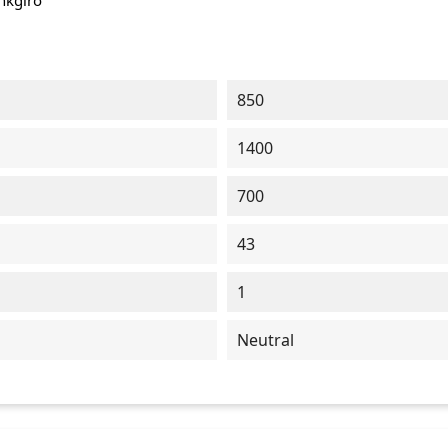
ankgiro
850
1400
700
43
1
Neutral