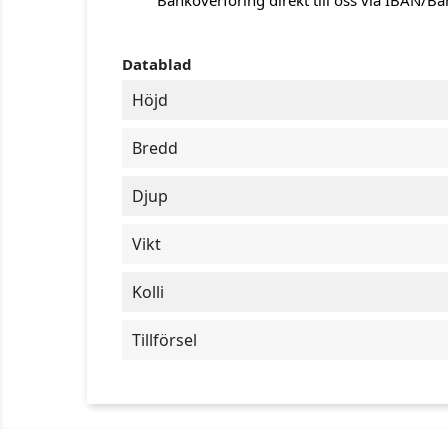
Banköverföring direkt till oss via IBAN/B
Datablad
Höjd
Bredd
Djup
Vikt
Kolli
Tillförsel