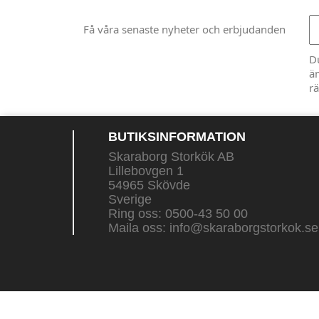
Få våra senaste nyheter och erbjudanden
D
än
rä
BUTIKSINFORMATION
Skaraborg Storkök AB
Lillebovgen 1
54965 Skövde
Sverige
Ring oss:
0500-43 50 00
Maila oss:
info@skaraborgstorkok.se