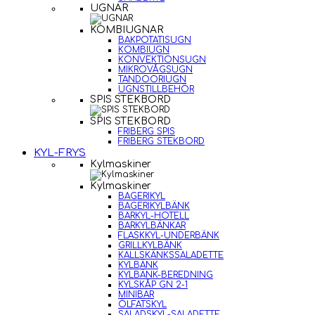
UGNAR
KOMBIUGNAR
BAKPOTATISUGN
KOMBIUGN
KONVEKTIONSUGN
MIKROVÅGSUGN
TANDOORIUGN
UGNSTILLBEHÖR
SPIS STEKBORD
SPIS STEKBORD
FRIBERG SPIS
FRIBERG STEKBORD
KYL-FRYS
Kylmaskiner
Kylmaskiner
BAGERIKYL
BAGERIKYLBÄNK
BARKYL-HOTELL
BARKYLBÄNKAR
FLASKKYL-UNDERBÄNK
GRILLKYLBÄNK
KALLSKÄNKSSALADETTE
KYLBÄNK
KYLBÄNK-BEREDNING
KYLSKÅP GN 2-1
MINIBAR
ÖLFATSKYL
SALADSKYL-SALADETTE