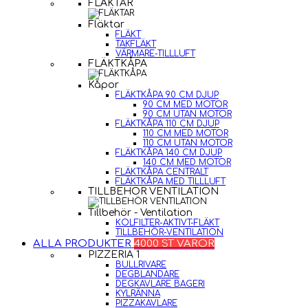
FLÄKTAR
Fläktar
FLÄKT
TAKFLÄKT
VÄRMARE-TILLLUFT
FLÄKTKÅPA
Kåpor
FLÄKTKÅPA 90 CM DJUP
90 CM MED MOTOR
90 CM UTAN MOTOR
FLÄKTKÅPA 110 CM DJUP
110 CM MED MOTOR
110 CM UTAN MOTOR
FLÄKTKÅPA 140 CM DJUP
140 CM MED MOTOR
FLÄKTKÅPA CENTRALT
FLÄKTKÅPA MED TILLLUFT
TILLBEHÖR VENTILATION
Tillbehör - Ventilation
KOLFILTER-AKTIVT-FLÄKT
TILLBEHÖR-VENTILATION
ALLA PRODUKTER
4000 ST VAROR
PIZZERIA 1
BULLRIVARE
DEGBLANDARE
DEGKAVLARE BAGERI
KYLRÄNNA
PIZZAKAVLARE