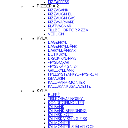
PIZZAPRESS
PIZZERIA 2
PIZZABÄNK
PIZZAUGN EL
PIZZAUGN GAS
PIZZAVÄRMARE
PLÅTVAGNAR
TILLBEHÖR FÖR PIZZA
VEDUGN
KYLA
BAGERIKYL
BAGERIKYLBÄNK
BARKYLBÄNKAR
BUTIKSKYL
DRYCK-KYL-FRYS
FRYSBOXAR
FRYSSKÅP GN 2-1
GRILLKYLBÄNK
HYLLSYSTEM-KYL-FRYS-RUM
ISMASKIN
KALL-VARM-MONTER
KALLSKÄNKSSALADETTE
KYLA
BUFFÉ
FISKFÖRVARINGSKYL
KONDITORIMONTER
KYLBÄNK
KYLBÄNK-BEREDNING
KYLDISK-KÖTT
KYLDISK-VISNING-FISK
KYLMONTER
KYLMONTER-SJÄLVPLOCK