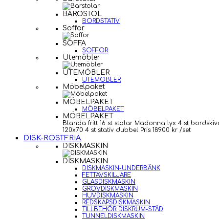
BAROSTOL
BORDSTATIV
Soffor
SOFFA
SOFFOR
Utemöbler
UTEMÖBLER
UTEMÖBLER
Möbelpaket
MÖBELPAKET
MÖBELPAKET
MÖBELPAKET
Blanda fritt 16 st stolar Madonna lyx 4 st bordskiv
120x70 4 st stativ dubbel Pris 18900 kr /set
DISK-ROSTFRIA
DISKMASKIN
DISKMASKIN
DISKMASKIN-UNDERBÄNK
FETTAVSKILJARE
GLASDISKMASKIN
GROVDISKMASKIN
HUVDISKMASKIN
REDSKAPSDISKMASKIN
TILLBEHÖR DISKRUM-STÄD
TUNNELDISKMASKIN