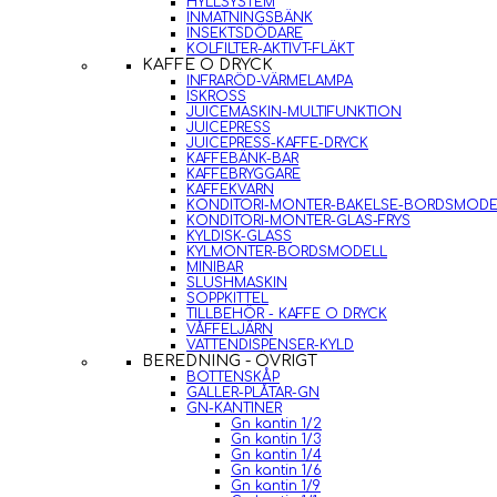
HYLLSYSTEM
INMATNINGSBÄNK
INSEKTSDÖDARE
KOLFILTER-AKTIVT-FLÄKT
KAFFE O DRYCK
INFRARÖD-VÄRMELAMPA
ISKROSS
JUICEMASKIN-MULTIFUNKTION
JUICEPRESS
JUICEPRESS-KAFFE-DRYCK
KAFFEBÄNK-BAR
KAFFEBRYGGARE
KAFFEKVARN
KONDITORI-MONTER-BAKELSE-BORDSMODE
KONDITORI-MONTER-GLAS-FRYS
KYLDISK-GLASS
KYLMONTER-BORDSMODELL
MINIBAR
SLUSHMASKIN
SOPPKITTEL
TILLBEHÖR - KAFFE O DRYCK
VÅFFELJÄRN
VATTENDISPENSER-KYLD
BEREDNING - ÖVRIGT
BOTTENSKÅP
GALLER-PLÅTAR-GN
GN-KANTINER
Gn kantin 1/2
Gn kantin 1/3
Gn kantin 1/4
Gn kantin 1/6
Gn kantin 1/9