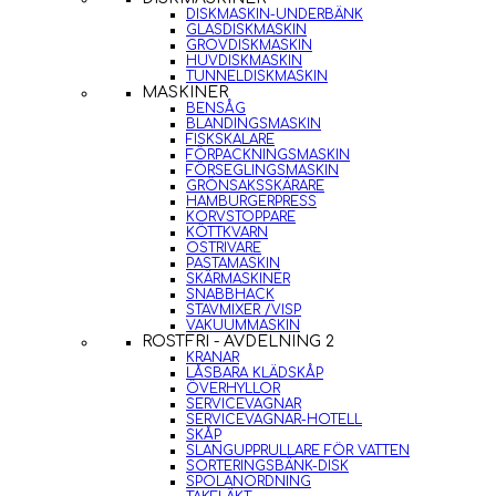
DISKMASKIN-UNDERBÄNK
GLASDISKMASKIN
GROVDISKMASKIN
HUVDISKMASKIN
TUNNELDISKMASKIN
MASKINER
BENSÅG
BLANDINGSMASKIN
FISKSKALARE
FÖRPACKNINGSMASKIN
FÖRSEGLINGSMASKIN
GRÖNSAKSSKÄRARE
HAMBURGERPRESS
KORVSTOPPARE
KÖTTKVARN
OSTRIVARE
PASTAMASKIN
SKÄRMASKINER
SNABBHACK
STAVMIXER /VISP
VAKUUMMASKIN
ROSTFRI - AVDELNING 2
KRANAR
LÅSBARA KLÄDSKÅP
ÖVERHYLLOR
SERVICEVAGNAR
SERVICEVAGNAR-HOTELL
SKÅP
SLANGUPPRULLARE FÖR VATTEN
SORTERINGSBÄNK-DISK
SPOLANORDNING