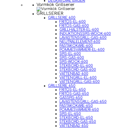
DEGKAVLARE BAGERI
Varmkök Grillserier
GRILLSERIER
GRILLSERIE 600
FRITÖS-EL-600
FRITÖS-GAS-600
GRILLHALSTER-EL-600
INDUKTIONSSPIS-WOOK-600
LAVASTENSGRILL-GAS-600
NEUTRALELEMENT-600
PASTAKOKARE-600
POMMESVÄRMERI-EL-600
SPIS-EL-600
SPIS-GAS-600
SPIS-WOOK-600
STEKBORD-EL-600
STEKBORD-GAS-600
VATTENBAD 600
VATTENGRILL-EL-600
VATTENGRILL-GAS-600
GRILLSERIE 650
FRITÖS-EL-650
FRITÖS-GAS-650
GASSPIS-650
LAVASTENSGRILL-GAS-650
PASTAKOKARE-650
POMMESVÄRMERI-650
SPIS-EL-650
STEKBORD-EL-650
STEKBORD-GAS-650
VATTENBAD 650