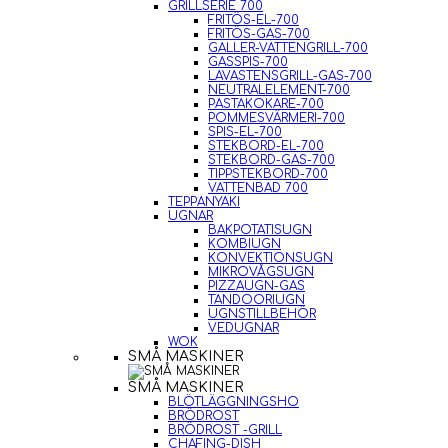
GRILLSERIE 700
FRITÖS-EL-700
FRITÖS-GAS-700
GALLER-VATTENGRILL-700
GASSPIS-700
LAVASTENSGRILL-GAS-700
NEUTRALELEMENT-700
PASTAKOKARE-700
POMMESVÄRMERI-700
SPIS-EL-700
STEKBORD-EL-700
STEKBORD-GAS-700
TIPPSTEKBORD-700
VATTENBAD 700
TEPPANYAKI
UGNAR
BAKPOTATISUGN
KOMBIUGN
KONVEKTIONSUGN
MIKROVÅGSUGN
PIZZAUGN-GAS
TANDOORIUGN
UGNSTILLBEHÖR
VEDUGNAR
WOK
SMÅ MASKINER
SMÅ MASKINER
BLÖTLÄGGNINGSHO
BRÖDROST
BRÖDROST -GRILL
CHAFING-DISH