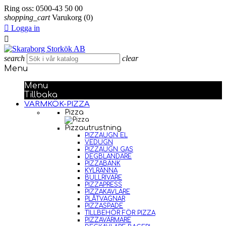
Ring oss:
0500-43 50 00
shopping_cart
Varukorg
(0)

Logga in

search
clear
Menu
Menu
Tillbaka
VARMKÖK-PIZZA
Pizza
Pizzautrustning
PIZZAUGN EL
VEDUGN
PIZZAUGN GAS
DEGBLANDARE
PIZZABÄNK
KYLRÄNNA
BULLRIVARE
PIZZAPRESS
PIZZAKAVLARE
PLÅTVAGNAR
PIZZASPADE
TILLBEHÖR FÖR PIZZA
PIZZAVÄRMARE