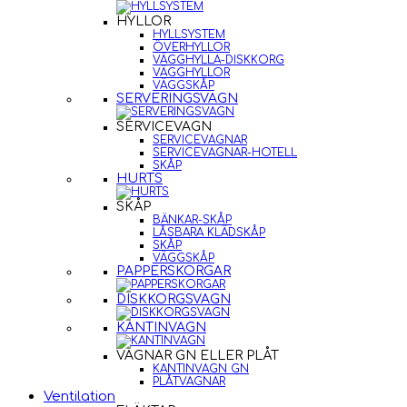
HYLLOR
HYLLSYSTEM
ÖVERHYLLOR
VÄGGHYLLA-DISKKORG
VÄGGHYLLOR
VÄGGSKÅP
SERVERINGSVAGN
SERVICEVAGN
SERVICEVAGNAR
SERVICEVAGNAR-HOTELL
SKÅP
HURTS
SKÅP
BÄNKAR-SKÅP
LÅSBARA KLÄDSKÅP
SKÅP
VÄGGSKÅP
PAPPERSKORGAR
DISKKORGSVAGN
KANTINVAGN
VAGNAR GN ELLER PLÅT
KANTINVAGN GN
PLÅTVAGNAR
Ventilation