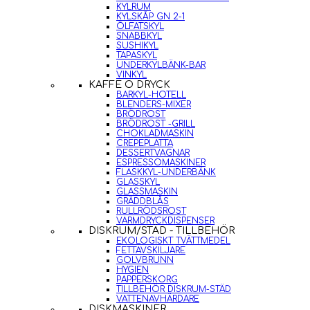
KYLRUM
KYLSKÅP GN 2-1
ÖLFATSKYL
SNABBKYL
SUSHIKYL
TAPASKYL
UNDERKYLBÄNK-BAR
VINKYL
KAFFE O DRYCK
BARKYL-HOTELL
BLENDERS-MIXER
BRÖDROST
BRÖDROST -GRILL
CHOKLADMASKIN
CREPEPLATTA
DESSERTVAGNAR
ESPRESSOMASKINER
FLASKKYL-UNDERBÄNK
GLASSKYL
GLASSMASKIN
GRÄDDBLÅS
RULLRÖDSROST
VARMDRYCKDISPENSER
DISKRUM/STÄD - TILLBEHÖR
EKOLOGISKT TVÄTTMEDEL
FETTAVSKILJARE
GOLVBRUNN
HYGIEN
PAPPERSKORG
TILLBEHÖR DISKRUM-STÄD
VATTENAVHÄRDARE
DISKMASKINER