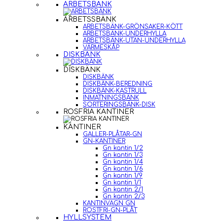
ARBETSBÄNK
ARBETSSBÄNK
ARBETSBÄNK-GRÖNSAKER-KÖTT
ARBETSBÄNK-UNDERHYLLA
ARBETSBÄNK-UTAN-UNDERHYLLA
VÄRMESKÅP
DISKBÄNK
DISKBÄNK
DISKBÄNK
DISKBÄNK-BEREDNING
DISKBÄNK-KASTRULL
INMATNINGSBÄNK
SORTERINGSBÄNK-DISK
ROSFRIA KANTINER
KANTINER
GALLER-PLÅTAR-GN
GN-KANTINER
Gn kantin 1/2
Gn kantin 1/3
Gn kantin 1/4
Gn kantin 1/6
Gn kantin 1/9
Gn kantin 1/1
Gn kantin 2/1
Gn kantin 2/3
KANTINVAGN GN
ROSTFRI-GN-PLÅT
HYLLSYSTEM