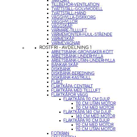
TAKFLÄKT
TILLBEHÖR-VENTILATION
TVÄTTSTÄLL-GOLVMODELL
TVÄTTSTÄLL-HAND
VÄGGHYLLA-DISKKORG
VÄGGHYLLOR
VÄGGSKÅP
VÄRMARE-TILLLUFT
VÄRMEMONTER-HJUL-STÅENDE
VÄRMESKÅP
VÄRMEVAGNAR
ROSTFRI - AVDELNING 1
ARBETSBÄNK-GRÖNSAKER-KÖTT
ARBETSBÄNK-UNDERHYLLA
ARBETSBÄNK-UTAN-UNDERHYLLA
BÄNKAR-SKÅP
DISKBÄNK
DISKBÄNK-BEREDNING
DISKBÄNK-KASTRULL
FLÄKT
FLÄKTKÅPA CENTRALT
FLÄKTKÅPA MED TILLLUFT
FLÄKTKÅPOR VÄGG
FLÄKTKÅPA 110 CM DJUP
110 CM UTAN MOTOR
110 CM MED MOTOR
FLÄKTKÅPA 140 CM DJUP
140 CM MED MOTOR
FLÄKTKÅPA 90 CM DJUP
90 CM MED MOTOR
90 CM UTAN MOTOR
FOTKRAN