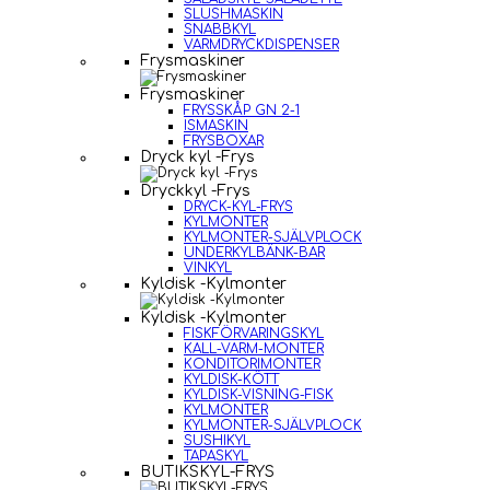
SLUSHMASKIN
SNABBKYL
VARMDRYCKDISPENSER
Frysmaskiner
Frysmaskiner
FRYSSKÅP GN 2-1
ISMASKIN
FRYSBOXAR
Dryck kyl -Frys
Dryckkyl -Frys
DRYCK-KYL-FRYS
KYLMONTER
KYLMONTER-SJÄLVPLOCK
UNDERKYLBÄNK-BAR
VINKYL
Kyldisk -Kylmonter
Kyldisk -Kylmonter
FISKFÖRVARINGSKYL
KALL-VARM-MONTER
KONDITORIMONTER
KYLDISK-KÖTT
KYLDISK-VISNING-FISK
KYLMONTER
KYLMONTER-SJÄLVPLOCK
SUSHIKYL
TAPASKYL
BUTIKSKYL-FRYS