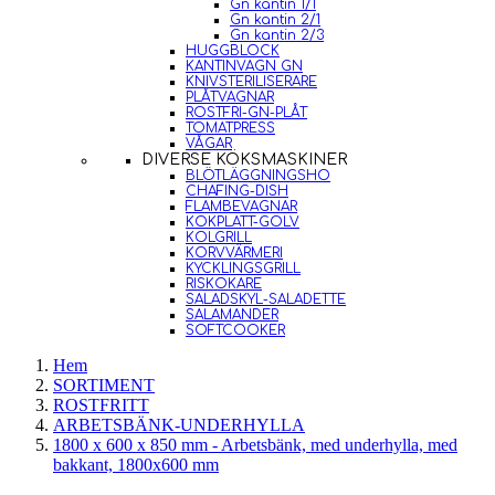
Gn kantin 1/1
Gn kantin 2/1
Gn kantin 2/3
HUGGBLOCK
KANTINVAGN GN
KNIVSTERILISERARE
PLÅTVAGNAR
ROSTFRI-GN-PLÅT
TOMATPRESS
VÅGAR
DIVERSE KÖKSMASKINER
BLÖTLÄGGNINGSHO
CHAFING-DISH
FLAMBEVAGNAR
KOKPLATT-GOLV
KOLGRILL
KORVVÄRMERI
KYCKLINGSGRILL
RISKOKARE
SALADSKYL-SALADETTE
SALAMANDER
SOFTCOOKER
Hem
SORTIMENT
ROSTFRITT
ARBETSBÄNK-UNDERHYLLA
1800 x 600 x 850 mm - Arbetsbänk, med underhylla, med
bakkant, 1800x600 mm