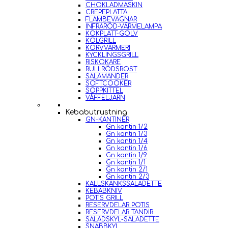
CHOKLADMASKIN
CREPEPLATTA
FLAMBEVAGNAR
INFRARÖD-VÄRMELAMPA
KOKPLATT-GOLV
KOLGRILL
KORVVÄRMERI
KYCKLINGSGRILL
RISKOKARE
RULLRÖDSROST
SALAMANDER
SOFTCOOKER
SOPPKITTEL
VÅFFELJÄRN
Kebabutrustning
GN-KANTINER
Gn kantin 1/2
Gn kantin 1/3
Gn kantin 1/4
Gn kantin 1/6
Gn kantin 1/9
Gn kantin 1/1
Gn kantin 2/1
Gn kantin 2/3
KALLSKÄNKSSALADETTE
KEBABKNIV
POTIS GRILL
RESERVDELAR POTIS
RESERVDELAR TANDIR
SALADSKYL-SALADETTE
SNABBKYL