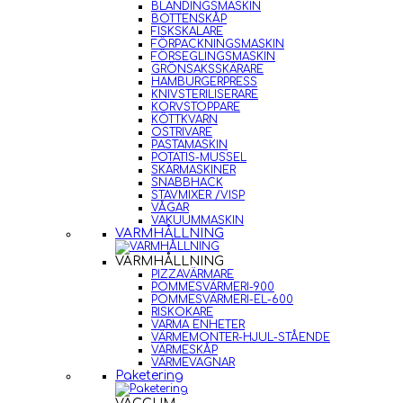
BLANDINGSMASKIN
BOTTENSKÅP
FISKSKALARE
FÖRPACKNINGSMASKIN
FÖRSEGLINGSMASKIN
GRÖNSAKSSKÄRARE
HAMBURGERPRESS
KNIVSTERILISERARE
KORVSTOPPARE
KÖTTKVARN
OSTRIVARE
PASTAMASKIN
POTATIS-MUSSEL
SKÄRMASKINER
SNABBHACK
STAVMIXER /VISP
VÅGAR
VAKUUMMASKIN
VARMHÅLLNING
VARMHÅLLNING
PIZZAVÄRMARE
POMMESVÄRMERI-900
POMMESVÄRMERI-EL-600
RISKOKARE
VARMA ENHETER
VÄRMEMONTER-HJUL-STÅENDE
VÄRMESKÅP
VÄRMEVAGNAR
Paketering