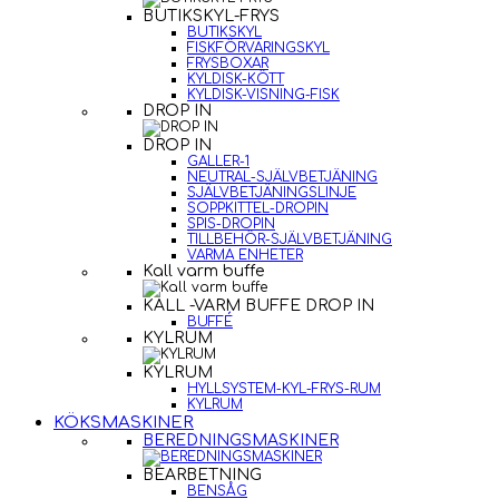
BUTIKSKYL-FRYS
BUTIKSKYL
FISKFÖRVARINGSKYL
FRYSBOXAR
KYLDISK-KÖTT
KYLDISK-VISNING-FISK
DROP IN
DROP IN
GALLER-1
NEUTRAL-SJÄLVBETJÄNING
SJÄLVBETJÄNINGSLINJE
SOPPKITTEL-DROPIN
SPIS-DROPIN
TILLBEHÖR-SJÄLVBETJÄNING
VARMA ENHETER
Kall varm buffe
KALL -VARM BUFFE DROP IN
BUFFÉ
KYLRUM
KYLRUM
HYLLSYSTEM-KYL-FRYS-RUM
KYLRUM
KÖKSMASKINER
BEREDNINGSMASKINER
BEARBETNING
BENSÅG