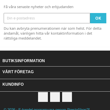
Få våra senaste nyheter och erbjudanden
Du kan avbryta prenumerationen när som helst. För detta
ändamål, vänligen hitta vår kontaktinformation i det
rättsliga meddelandet.
BUTIKSINFORMATION

VÅRT FÖRETAG

KUNDINFO
Facebook
RSS
Instagram
© 2026 - E-handel programvara genom PrestaShop™