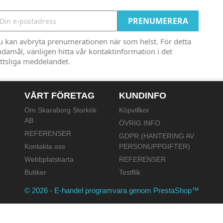
u kan avbryta prenumerationen när som helst. För detta
damål, vänligen hitta vår kontaktinformation i det
ttsliga meddelandet.
VÅRT FÖRETAG
KUNDINFO
Om Skaraborg Storkök
Köpvillkor
AB
ÖVRIG INFO
REFERENSER
GDPR (HANTERING AV
Kontakta oss
PERSONUPPGIFTER)
Webbplatskarta
REFERENSER
Butiker
Testflik
© 2026 - E-handel programvara genom PrestaShop™