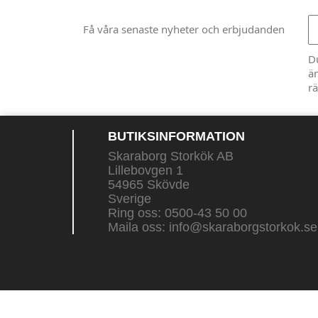
Få våra senaste nyheter och erbjudanden
D
än
rä
BUTIKSINFORMATION
Skaraborg Storkök AB
Lillebovgen 1
54965 Skövde
Sverige
Ring oss:
0500-43 50 00
Maila oss:
info@skaraborgstorkok.se