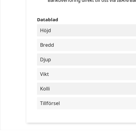
Banköverföring direkt till oss via IBAN/B
Datablad
Höjd
Bredd
Djup
Vikt
Kolli
Tillförsel