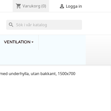
shopping_cart

Varukorg
(0)
Logga in
search
VENTILATION
 med underhylla, utan bakkant, 1500x700