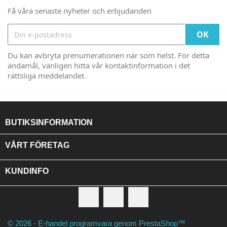
Få våra senaste nyheter och erbjudanden
Du kan avbryta prenumerationen när som helst. För detta
ändamål, vänligen hitta vår kontaktinformation i det
rättsliga meddelandet.
BUTIKSINFORMATION

VÅRT FÖRETAG

KUNDINFO
Facebook
RSS
Instagram
© 2026 - E-handel programvara genom PrestaShop™