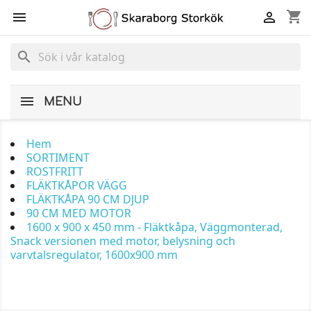
shopping_cart


search
MENU
Hem
SORTIMENT
ROSTFRITT
FLÄKTKÅPOR VÄGG
FLÄKTKÅPA 90 CM DJUP
90 CM MED MOTOR
1600 x 900 x 450 mm - Fläktkåpa, Väggmonterad,
Snack versionen med motor, belysning och
varvtalsregulator, 1600x900 mm