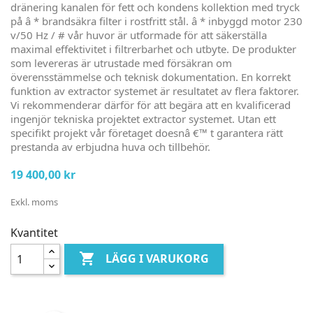
dränering kanalen för fett och kondens kollektion med tryck
på â * brandsäkra filter i rostfritt stål. â * inbyggd motor 230
v/50 Hz / # vår huvor är utformade för att säkerställa
maximal effektivitet i filtrerbarhet och utbyte. De produkter
som levereras är utrustade med försäkran om
överensstämmelse och teknisk dokumentation. En korrekt
funktion av extractor systemet är resultatet av flera faktorer.
Vi rekommenderar därför för att begära att en kvalificerad
ingenjör tekniska projektet extractor systemet. Utan ett
specifikt projekt vår företaget doesnâ €™ t garantera rätt
prestanda av erbjudna huva och tillbehör.
19 400,00 kr
Exkl. moms
Kvantitet

LÄGG I VARUKORG