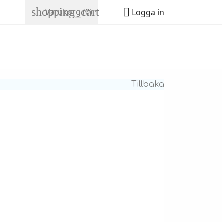
shopping_cart

Varukorg
(0)
Logga in
Tillbaka