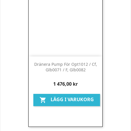
Dränera Pump För Opt1012 / Cf,
Glb0071 / F, Glb0082
Pris
1 476,00 kr
LÄGG I VARUKORG
