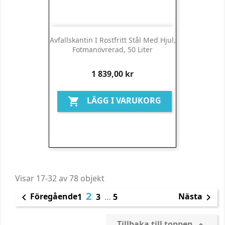
Avfallskantin I Rostfritt Stål Med Hjul,
Fotmanövrerad, 50 Liter
Pris
1 839,00 kr
LÄGG I VARUKORG

Visar 17-32 av 78 objekt
2
Föregående
Nästa

1
3
…
5

Tillbaka till toppen