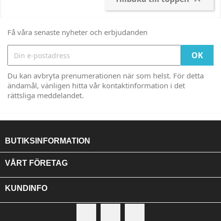

Få våra senaste nyheter och erbjudanden
Du kan avbryta prenumerationen när som helst. För detta
ändamål, vänligen hitta vår kontaktinformation i det
rättsliga meddelandet.
BUTIKSINFORMATION

VÅRT FÖRETAG

KUNDINFO
Facebook
RSS
Instagram