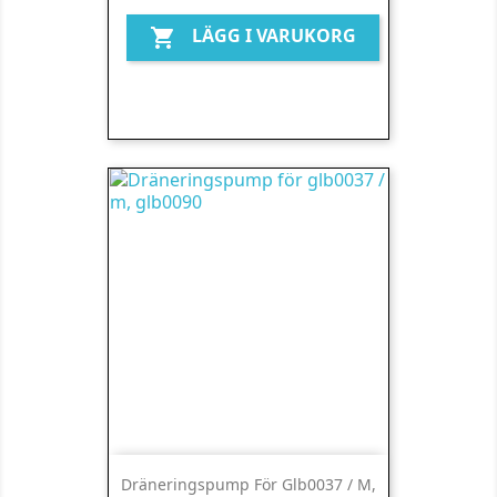
LÄGG I VARUKORG

Dräneringspump För Glb0037 / M,