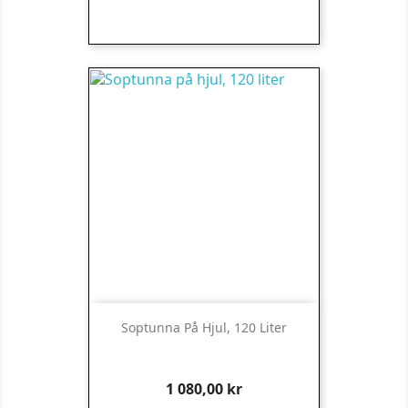
Soptunna På Hjul, 120 Liter
Pris
1 080,00 kr