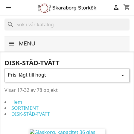
shopping_cart


search
MENU
DISK-STÄD-TVÄTT
Pris, lågt till högt

Visar 17-32 av 78 objekt
Hem
SORTIMENT
DISK-STÄD-TVÄTT