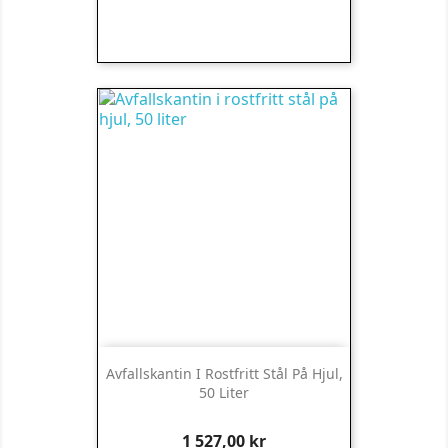
Avfallskantin I Rostfritt Stål På Hjul,
50 Liter
Pris
1 527,00 kr