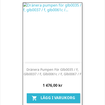
Dränera Pumpen För Glb0035 / F,
Glb0037 / F, Glb0061c / F, Glb0067 / F
Pris
1 476,00 kr
LÄGG I VARUKORG
