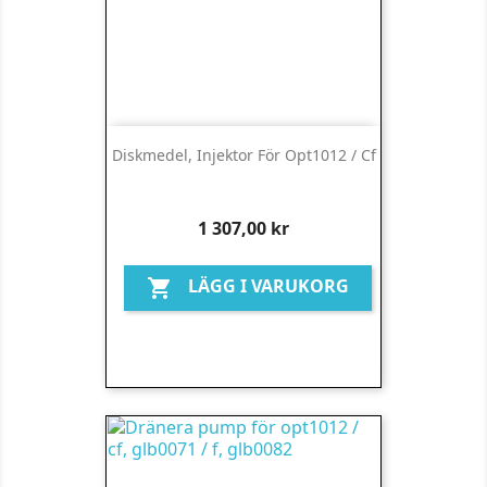
Diskmedel, Injektor För Opt1012 / Cf
Pris
1 307,00 kr
LÄGG I VARUKORG
