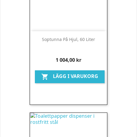
Soptunna På Hjul, 60 Liter
Pris
1 004,00 kr
LÄGG I VARUKORG
