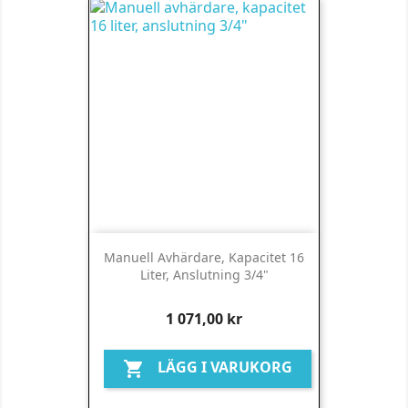
Manuell Avhärdare, Kapacitet 16
Liter, Anslutning 3/4"
Pris
1 071,00 kr
LÄGG I VARUKORG
