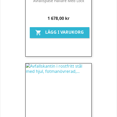
Avfallspåse Hållare Med Lock
Pris
1 678,00 kr
LÄGG I VARUKORG
