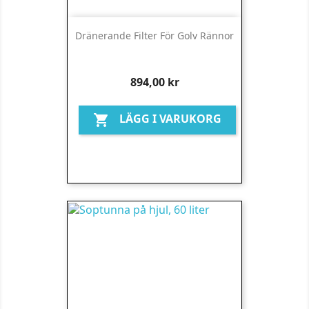
Dränerande Filter För Golv Rännor
Pris
894,00 kr
LÄGG I VARUKORG
