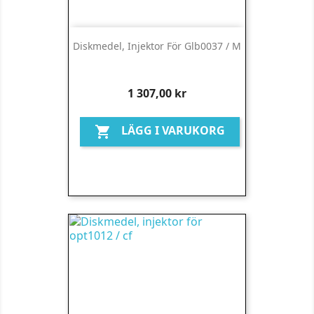
Diskmedel, Injektor För Glb0037 / M
Pris
1 307,00 kr
LÄGG I VARUKORG
