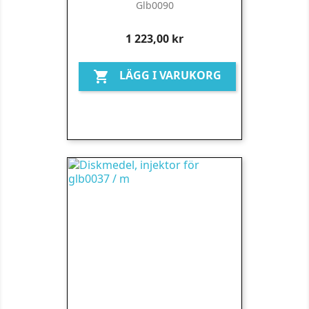
Glb0090
Pris
1 223,00 kr
LÄGG I VARUKORG
