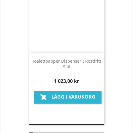
Toalettpapper Dispenser I Rostfritt
Stål
Pris
1 023,00 kr
LÄGG I VARUKORG
