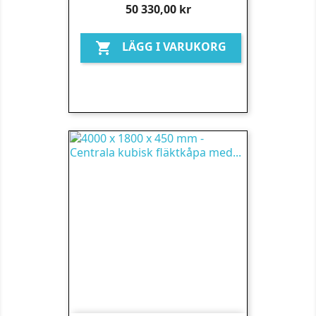
Pris
50 330,00 kr
LÄGG I VARUKORG
