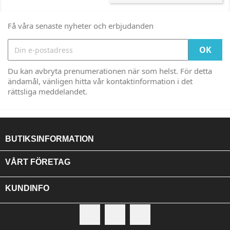
Få våra senaste nyheter och erbjudanden
Du kan avbryta prenumerationen när som helst. För detta
ändamål, vänligen hitta vår kontaktinformation i det
rättsliga meddelandet.
BUTIKSINFORMATION

VÅRT FÖRETAG

KUNDINFO
Facebook
RSS
Instagram