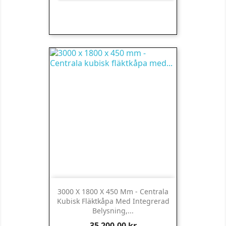
3000 X 1800 X 450 Mm - Centrala
Kubisk Fläktkåpa Med Integrerad
Belysning,...
Pris
35 200,00 kr